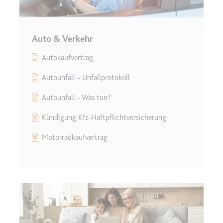
Anbieter:
www.googletagmanager.com
Zweck:
Verfolgt die Konversionsrate
zwischen dem Nutzer und den
Auto & Verkehr
Werbebannern auf der Website -
Dies dient der Optimierung der
Autokaufvertrag
Relevanz der Werbung auf der
Website.
Autounfall - Unfallprotokoll
Ablauf:
Beständig
Autounfall - Was tun?
Typ:
HTML Local Storage
Kündigung Kfz-Haftpflichtversicherung
Motorradkaufvertrag
__Secure-ROLLOUT_TOKEN
Anbieter:
youtube.com
Zweck:
Wird verwendet, um die
Interaktion der Nutzer mit
eingebetteten Inhalten zu
verfolgen.
Ablauf:
180 Tage