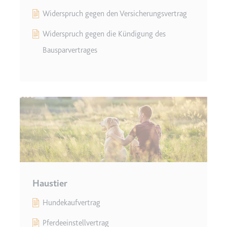
eingebetteten Inhalten zu
Widerspruch gegen den Versicherungsvertrag
verfolgen.
Widerspruch gegen die Kündigung des
Ablauf:
Beständig
Bausparvertrages
Typ:
IndexedDB
Haustier
Hundekaufvertrag
Pferdeeinstellvertrag