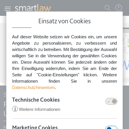
Direkt zum Inhalt
Benutzermenü
Einsatz von Cookies
0800 - 268 4 268 (kostenfrei)
Auf dieser Website setzen wir Cookies ein, um unsere
Sie erreichen unser Service-Team:
Angebote zu personalisieren, zu verbessern und
Montag bis Freitag: 8-18 Uhr
wirtschaftlich zu betreiben. Mit Bestätigung der Auswahl
Keine Rechtsberatung.
willigen Sie in die Verwendung der gewählten Cookies
ein. Diese Auswahl können Sie jederzeit ändern oder
Ihre Einwilligung widerrufen, indem Sie am Ende der
Seite auf "Cookie-Einstellungen" klicken. Weitere
Informationen finden Sie in unseren
Datenschutzhinweisen
.
Smartlaw Rechtsdokumente
Technische Cookies
Familie & Privates - alle Dokumente im
i
Weitere Informationen
Überblick
Marketing Cookies
Hier finden Sie alle Rechtsdokumente des
Themenbereiches