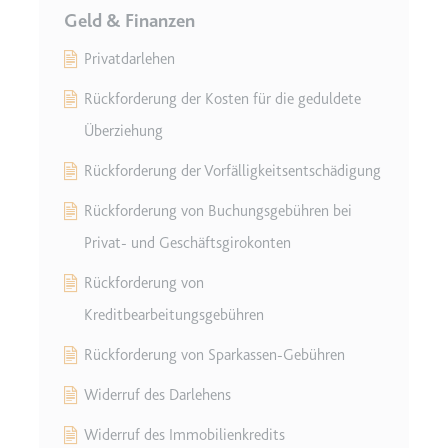
Ablauf:
Beständig
Geld & Finanzen
Typ:
HTML Local Storage
Privatdarlehen
Rückforderung der Kosten für die geduldete
ytidb::LAST_RESULT_ENTRY_KEY
Anbieter:
youtube.com
Überziehung
Zweck:
Wird verwendet, um die
Rückforderung der Vorfälligkeitsentschädigung
Interaktion der Nutzer mit
eingebetteten Inhalten zu
Rückforderung von Buchungsgebühren bei
verfolgen.
Privat- und Geschäftsgirokonten
Ablauf:
Beständig
Rückforderung von
Typ:
HTML Local Storage
Kreditbearbeitungsgebühren
Rückforderung von Sparkassen-Gebühren
YtIdbMeta#databases
Anbieter:
youtube.com
Widerruf des Darlehens
Zweck:
Wird verwendet, um die
Widerruf des Immobilienkredits
Interaktion der Nutzer mit