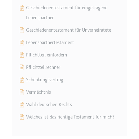
eingebetteten Inhalten zu
verfolgen.
Geschiedenentestament für eingetragene
Ablauf:
180 Tage
Lebenspartner
Typ:
HTTP-Cookie
Geschiedenentestament für Unverheiratete
Lebenspartnertestament
LAST_RESULT_ENTRY_KEY
Pflichtteil einfordern
Anbieter:
youtube.com
Zweck:
Wird verwendet, um die
Pflichtteilrechner
Interaktion der Nutzer mit
Schenkungsvertrag
eingebetteten Inhalten zu
verfolgen.
Vermächtnis
Ablauf:
Sitzung
Wahl deutschen Rechts
Typ:
HTTP-Cookie
Welches ist das richtige Testament für mich?
LogsDatabaseV2:V#||LogsRequestsStore
Anbieter:
youtube.com