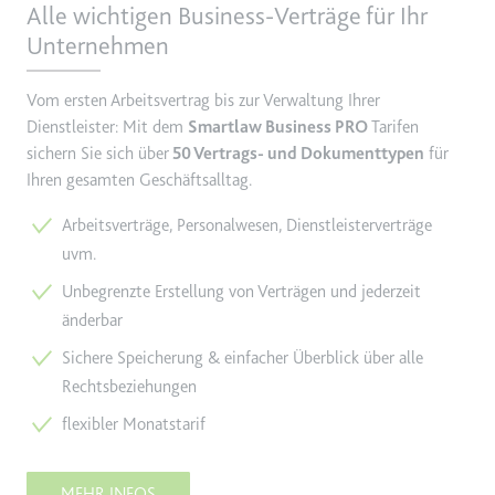
Alle wichtigen Business-Verträge für Ihr
TESTCOOKIESENABLED
Unternehmen
Anbieter:
youtube.com
Vom ersten Arbeitsvertrag bis zur Verwaltung Ihrer
Zweck:
Wird verwendet, um die
Dienstleister: Mit dem
Smartlaw Business PRO
Tarifen
Interaktion der Nutzer mit
eingebetteten Inhalten zu
sichern Sie sich über
50 Vertrags- und Dokumenttypen
für
verfolgen.
Ihren gesamten Geschäftsalltag.
Ablauf:
1 Tag
Arbeitsverträge, Personalwesen, Dienstleisterverträge
Typ:
HTTP-Cookie
uvm.
Unbegrenzte Erstellung von Verträgen und jederzeit
änderbar
yt-icons-last-purged
Anbieter:
youtube.com
Sichere Speicherung & einfacher Überblick über alle
Rechtsbeziehungen
Zweck:
Notwendig für die
Implementierung und
flexibler Monatstarif
Funktionalität von YouTube-
Videoinhalten auf der Website.
MEHR INFOS