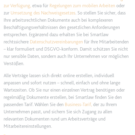
zur Verfügung,
etwa für
Regelungen zum mobilen Arbeiten
oder
Typ:
HTTP-Cookie
zur
Umsetzung des Nachweisgesetzes
. So stellen Sie sicher, dass
Ihre arbeitsrechtlichen Dokumente auch bei komplexeren
__Secure-YEC
Beschäftigungsverhältnissen den gesetzlichen Anforderungen
entsprechen. Ergänzend dazu erhalten Sie bei Smartlaw
Anbieter:
youtube.com
rechtssichere
Datenschutzvereinbarungen
für Ihre Mitarbeitenden
Zweck:
Speichert die
– klar formuliert und DSGVO-konform. Damit schützen Sie nicht
Benutzereinstellungen beim Abruf
nur sensible Daten, sondern auch Ihr Unternehmen vor möglichen
eines auf anderen Webseiten
Verstößen.
integrierten Youtube-Videos
Ablauf:
Sitzung
Alle Verträge lassen sich direkt online erstellen, individuell
anpassen und sofort nutzen – schnell, einfach und ohne lange
Typ:
HTTP-Cookie
Wartezeiten. Ob Sie nur einen einzelnen Vertrag benötigen oder
regelmäßig Dokumente erstellen, bei Smartlaw finden Sie den
__Secure-YNID
passenden Tarif. Wählen Sie den
Business-Tarif,
der zu Ihrem
Unternehmen passt, und sichern Sie sich Zugang zu allen
Anbieter:
youtube.com
relevanten Dokumenten rund um Arbeitsverträge und
Zweck:
Wird verwendet, um die
Mitarbeitereinstellungen.
Interaktion der Nutzer mit