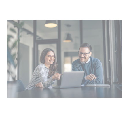
Zweck:
Wird verwendet, um die
Interaktion der Nutzer mit
eingebetteten Inhalten zu
Image
verfolgen.
Ablauf:
Beständig
Typ:
IndexedDB
ServiceWorkerLogsDatabase#SWHealthLog
Anbieter:
youtube.com
Zweck:
Notwendig für die
Implementierung und
Funktionalität von YouTube-
Videoinhalten auf der Website.
Ablauf:
Beständig
Typ:
IndexedDB