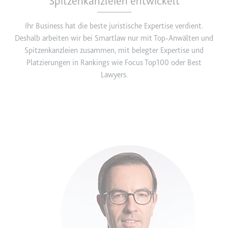
Spitzenkanzleien entwickelt
Ihr Business hat die beste juristische Expertise verdient.
Deshalb arbeiten wir bei Smartlaw nur mit Top-Anwälten und
Spitzenkanzleien zusammen, mit belegter Expertise und
Platzierungen in Rankings wie Focus Top100 oder Best
Lawyers.
Image
D
R
f
D