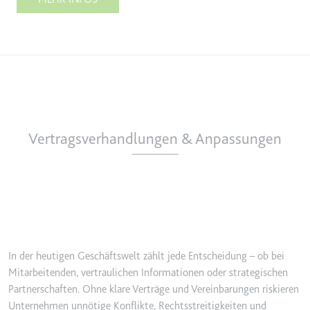
Ablauf:
Beständig
Typ:
HTML Local Storage
ytidb::LAST_RESULT_ENTRY_KEY
Anbieter:
youtube.com
Zweck:
Wird verwendet, um die
Interaktion der Nutzer mit
Vertragsverhandlungen & Anpassungen
eingebetteten Inhalten zu
verfolgen.
Ablauf:
Beständig
Typ:
HTML Local Storage
YtIdbMeta#databases
In der heutigen Geschäftswelt zählt jede Entscheidung – ob bei
Anbieter:
youtube.com
Mitarbeitenden, vertraulichen Informationen oder strategischen
Partnerschaften. Ohne klare Verträge und Vereinbarungen riskieren
Zweck:
Wird verwendet, um die
Interaktion der Nutzer mit
Unternehmen unnötige Konflikte, Rechtsstreitigkeiten und