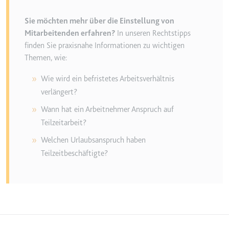
eingebetteten Inhalten zu
verfolgen.
Sie möchten mehr über die Einstellung von
Ablauf:
180 Tage
Mitarbeitenden erfahren?
In unseren Rechtstipps
Typ:
HTTP-Cookie
finden Sie praxisnahe Informationen zu wichtigen
Themen, wie:
Wie wird ein befristetes Arbeitsverhältnis
LAST_RESULT_ENTRY_KEY
verlängert?
Anbieter:
youtube.com
Wann hat ein Arbeitnehmer Anspruch auf
Zweck:
Wird verwendet, um die
Interaktion der Nutzer mit
Teilzeitarbeit?
eingebetteten Inhalten zu
Welchen Urlaubsanspruch haben
verfolgen.
Teilzeitbeschäftigte?
Ablauf:
Sitzung
Typ:
HTTP-Cookie
LogsDatabaseV2:V#||LogsRequestsStore
Anbieter:
youtube.com