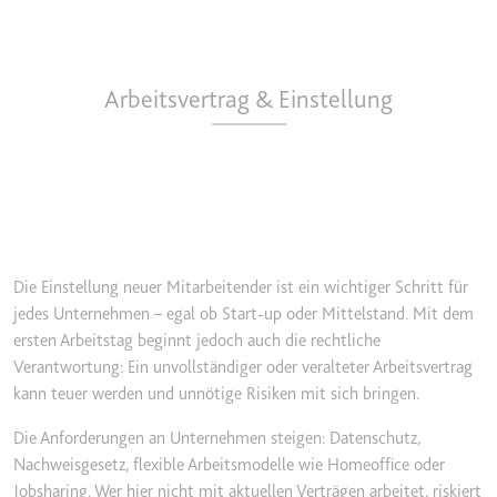
Ablauf:
2 Jahre
Typ:
HTTP-Cookie
Arbeitsvertrag & Einstellung
_gcl_au
Anbieter:
smartlaw.de
Zweck:
Wird verwendet, um die Effizienz
der Werbeaktivitäten der Website
zu messen, indem Daten über die
Conversion-Rate der Anzeigen der
Die Einstellung neuer Mitarbeitender ist ein wichtiger Schritt für
Website über mehrere Websites
jedes Unternehmen – egal ob Start-up oder Mittelstand. Mit dem
hinweg gesammelt werden.
ersten Arbeitstag beginnt jedoch auch die rechtliche
Ablauf:
3 Monate
Verantwortung: Ein unvollständiger oder veralteter Arbeitsvertrag
kann teuer werden und unnötige Risiken mit sich bringen.
Typ:
HTTP-Cookie
Die Anforderungen an Unternehmen steigen: Datenschutz,
Nachweisgesetz, flexible Arbeitsmodelle wie Homeoffice oder
_gcl_ls
Jobsharing. Wer hier nicht mit aktuellen Verträgen arbeitet, riskiert