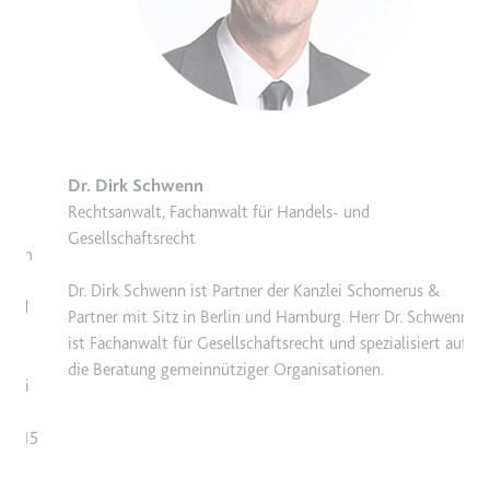
B
f
N
P
s
B
O
Dr. Dirk Schwenn
B
Rechtsanwalt, Fachanwalt für Handels- und
w
Gesellschaftsrecht
A
m
i
Dr. Dirk Schwenn ist Partner der Kanzlei Schomerus &
Partner mit Sitz in Berlin und Hamburg. Herr Dr. Schwenn
ist Fachanwalt für Gesellschaftsrecht und spezialisiert auf
die Beratung gemeinnütziger Organisationen.
i
15