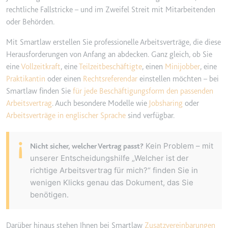
Anbieter:
www.googletagmanager.com
rechtliche Fallstricke – und im Zweifel Streit mit Mitarbeitenden
Zweck:
Verfolgt die Konversionsrate
oder Behörden.
zwischen dem Nutzer und den
Werbebannern auf der Website -
Mit Smartlaw erstellen Sie professionelle Arbeitsverträge, die diese
Dies dient der Optimierung der
Herausforderungen von Anfang an abdecken. Ganz gleich, ob Sie
Relevanz der Werbung auf der
eine
Vollzeitkraft
, eine
Teilzeitbeschäftigte
, einen
Minijobber
, eine
Website.
Praktikantin
oder einen
Rechtsreferendar
einstellen möchten – bei
Ablauf:
Beständig
Smartlaw finden Sie
für jede Beschäftigungsform den passenden
Arbeitsvertrag
. Auch besondere Modelle wie
Jobsharing
oder
Typ:
HTML Local Storage
Arbeitsverträge in englischer Sprache
sind verfügbar.
¡
__Secure-ROLLOUT_TOKEN
Kein Problem – mit
Nicht sicher, welcher Vertrag passt?
Anbieter:
youtube.com
unserer Entscheidungshilfe
„Welcher ist der
richtige Arbeitsvertrag für mich?“
finden Sie in
Zweck:
Wird verwendet, um die
wenigen Klicks genau das Dokument, das Sie
Interaktion der Nutzer mit
eingebetteten Inhalten zu
benötigen.
verfolgen.
Ablauf:
180 Tage
Darüber hinaus stehen Ihnen bei Smartlaw
Zusatzvereinbarungen