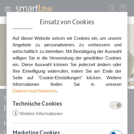
Direkt zum Inhalt
Benutzermenü
Einsatz von Cookies
0800 - 268 4 268 (kostenfrei)
Auf dieser Website setzen wir Cookies ein, um unsere
Sie erreichen unser Service-Team:
Angebote zu personalisieren, zu verbessern und
Montag bis Freitag: 8-18 Uhr
wirtschaftlich zu betreiben. Mit Bestätigung der Auswahl
Keine Rechtsberatung.
willigen Sie in die Verwendung der gewählten Cookies
ein. Diese Auswahl können Sie jederzeit ändern oder
Ihre Einwilligung widerrufen, indem Sie am Ende der
Seite auf "Cookie-Einstellungen" klicken. Weitere
Informationen finden Sie in unseren
Datenschutzhinweisen
.
Rechtssichere Vorlagen für Unternehmen
Technische Cookies
Business-Verträge online erstellen
i
Weitere Informationen
Mit Smartlaw erstellen Sie rechtssichere
Marketing Cookies
Vertragsvorlagen online – von Arbeits- und