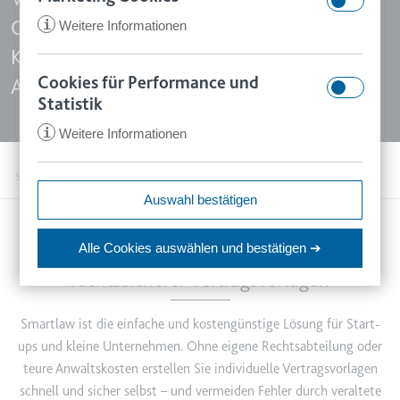
Gesellschaftsverträgen bis zu NDAs und
i
Weitere Informationen
Kündigungen. Schnell, individuell und ohne
Cookies für Performance und
Anwaltskosten.
CookieConsent
Statistik
Anbieter:
app.smartlaw.de
i
Weitere Informationen
www.smartlaw.de
Zweck:
Speichert den Zustimmungsstatus
Startseite
Alle Businessverträge für Ihr Unternehmen
des Benutzers für Cookies auf der
ccm/collect
Auswahl bestätigen
aktuellen Domäne.
Anbieter:
google.com
Ablauf:
1 Jahr
Alle Cookies auswählen
und bestätigen ➔
Zweck:
Anstehend
Sparen Sie Zeit und Geld bei der Erstellung
Typ:
HTTP-Cookie
rechtssicherer Vertragsvorlagen
Ablauf:
Sitzung
Typ:
Pixel-Tracker
Smartlaw ist die einfache und kostengünstige Lösung für Start-
VISITOR_INFO1_LIVE
ups und kleine Unternehmen. Ohne eigene Rechtsabteilung oder
Anbieter:
youtube.com
teure Anwaltskosten erstellen Sie individuelle Vertragsvorlagen
_ga
Zweck:
Versucht, die Benutzerbandbreite
schnell und sicher selbst – und vermeiden Fehler durch veraltete
Anbieter:
smartlaw.de
auf Seiten mit integrierten