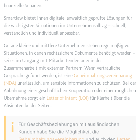
eingebetteten Inhalten zu
finanzielle Schäden.
verfolgen.
Smartlaw bietet Ihnen digitale, anwaltlich geprüfte Lösungen für
Ablauf:
Beständig
die wichtigsten Situationen im Unternehmensalltag – schnell,
Typ:
IndexedDB
verständlich und individuell anpassbar.
Gerade kleine und mittlere Unternehmen stehen regelmäßig vor
Situationen, in denen rechtssichere Dokumente benötigt werden –
sei es im Umgang mit Mitarbeitenden oder in der
Zusammenarbeit mit externen Partnern. Wenn vertrauliche
Gespräche geführt werden, ist eine
Geheimhaltungsvereinbarung
(NDA)
unerlässlich, um sensible Informationen zu schützen. Bei der
Anbahnung einer geschäftlichen Kooperation oder einer möglichen
Übernahme sorgt ein
Letter of Intent (LOI)
für Klarheit über die
Absichten beider Seiten.
¡
Für Geschäftsbeziehungen mit ausländischen
Kunden habe Sie die Möglichkeit die
Geheimhaltungsvereinbarung
und auch den
Letter