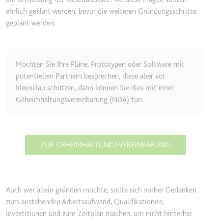
Ablauf:
2 Jahre
ehrlich geklärt werden, bevor die weiteren Gründungsschritte
geplant werden.
Typ:
HTTP-Cookie
_gcl_au
Möchten Sie Ihre Pläne, Prototypen oder Software mit
Anbieter:
smartlaw.de
potentiellen Partnern besprechen, diese aber vor
Ideenklau schützen, dann können Sie dies mit einer
Zweck:
Wird verwendet, um die Effizienz
Geheimhaltungsvereinbarung (NDA) tun.
der Werbeaktivitäten der Website
zu messen, indem Daten über die
Conversion-Rate der Anzeigen der
Website über mehrere Websites
hinweg gesammelt werden.
ZUR GEHEIMHALTUNGSVEREINBARUNG
Ablauf:
3 Monate
Typ:
HTTP-Cookie
Auch wer allein gründen möchte, sollte sich vorher Gedanken
zum anstehenden Arbeitsaufwand, Qualifikationen,
_gcl_ls
Investitionen und zum Zeitplan machen, um nicht hinterher