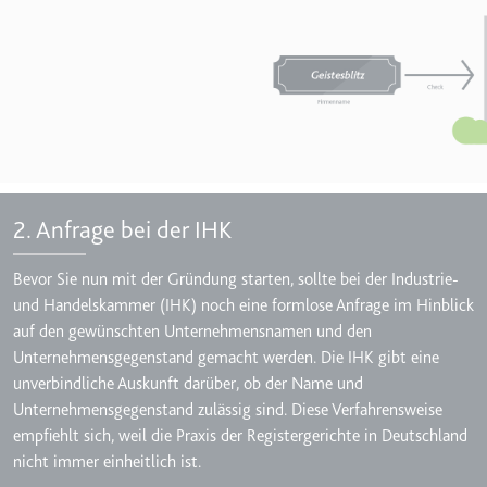
Zweck:
Wird verwendet, um die
Interaktion der Nutzer mit
eingebetteten Inhalten zu
verfolgen.
Ablauf:
Beständig
Typ:
IndexedDB
2. Anfrage bei der IHK
ServiceWorkerLogsDatabase#SWHealthLog
Anbieter:
youtube.com
Bevor Sie nun mit der Gründung starten, sollte bei der Industrie-
und Handelskammer (IHK) noch eine formlose Anfrage im Hinblick
Zweck:
Notwendig für die
auf den gewünschten Unternehmensnamen und den
Implementierung und
Funktionalität von YouTube-
Unternehmensgegenstand gemacht werden. Die IHK gibt eine
Videoinhalten auf der Website.
unverbindliche Auskunft darüber, ob der Name und
Unternehmensgegenstand zulässig sind. Diese Verfahrensweise
Ablauf:
Beständig
empfiehlt sich, weil die Praxis der Registergerichte in Deutschland
Typ:
IndexedDB
nicht immer einheitlich ist.