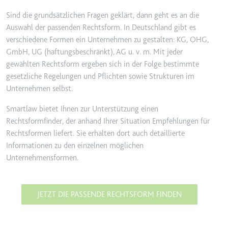
Ablauf:
Beständig
Sind die grundsätzlichen Fragen geklärt, dann geht es an die
Typ:
HTML Local Storage
Auswahl der passenden Rechtsform. In Deutschland gibt es
verschiedene Formen ein Unternehmen zu gestalten: KG, OHG,
GmbH, UG (haftungsbeschränkt), AG u. v. m. Mit jeder
ytidb::LAST_RESULT_ENTRY_KEY
gewählten Rechtsform ergeben sich in der Folge bestimmte
Anbieter:
youtube.com
gesetzliche Regelungen und Pflichten sowie Strukturen im
Zweck:
Wird verwendet, um die
Unternehmen selbst.
Interaktion der Nutzer mit
eingebetteten Inhalten zu
Smartlaw bietet Ihnen zur Unterstützung einen
verfolgen.
Rechtsformfinder, der anhand Ihrer Situation Empfehlungen für
Ablauf:
Beständig
Rechtsformen liefert. Sie erhalten dort auch detaillierte
Informationen zu den einzelnen möglichen
Typ:
HTML Local Storage
Unternehmensformen.
YtIdbMeta#databases
JETZT DIE PASSENDE RECHTSFORM FINDEN
Anbieter:
youtube.com
Zweck:
Wird verwendet, um die
Interaktion der Nutzer mit