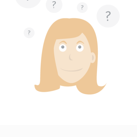
eingebetteten Inhalten zu
verfolgen.
Ablauf:
180 Tage
Typ:
HTTP-Cookie
LAST_RESULT_ENTRY_KEY
Anbieter:
youtube.com
Zweck:
Wird verwendet, um die
Interaktion der Nutzer mit
eingebetteten Inhalten zu
verfolgen.
Ablauf:
Sitzung
Typ:
HTTP-Cookie
LogsDatabaseV2:V#||LogsRequestsStore
Anbieter:
youtube.com