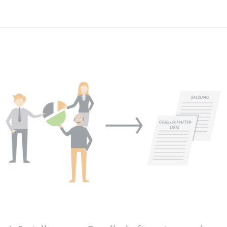
eingebetteten Inhalten zu
verfolgen.
Ablauf:
Beständig
Typ:
IndexedDB
Image