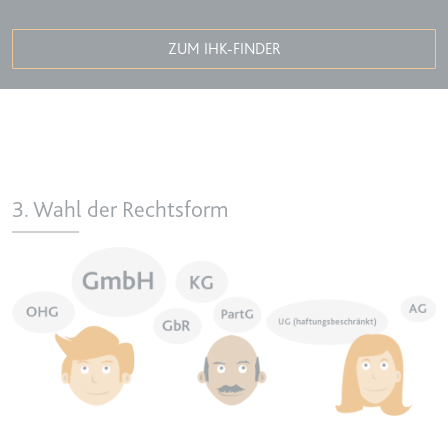
TESTCOOKIESENABLED
ZUM IHK-FINDER
Anbieter:
youtube.com
Zweck:
Wird verwendet, um die
Interaktion der Nutzer mit
eingebetteten Inhalten zu
verfolgen.
Ablauf:
1 Tag
3. Wahl der Rechtsform
Typ:
HTTP-Cookie
Image
yt-icons-last-purged
Anbieter:
youtube.com
Zweck:
Notwendig für die
Implementierung und
Funktionalität von YouTube-
Videoinhalten auf der Website.