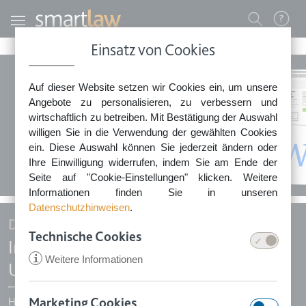
Direkt zum Inhalt
Benutzermenü
Einsatz von Cookies
0800 - 268 4 268 (kostenfrei)
Auf dieser Website setzen wir Cookies ein, um unsere
Sie erreichen unser Service-Team:
Angebote zu personalisieren, zu verbessern und
Montag bis Freitag: 8-18 Uhr
wirtschaftlich zu betreiben. Mit Bestätigung der Auswahl
Keine Rechtsberatung.
willigen Sie in die Verwendung der gewählten Cookies
ein. Diese Auswahl können Sie jederzeit ändern oder
Ihre Einwilligung widerrufen, indem Sie am Ende der
Seite auf "Cookie-Einstellungen" klicken. Weitere
Informationen finden Sie in unseren
Datenschutzhinweisen
.
Die Checkliste für Gründer
Technische Cookies
In 10 Schritten zum eigenen
i
Weitere Informationen
Unternehmen
Marketing Cookies
Hier erfahren Sie, welche Schritte zur erfolgreichen und