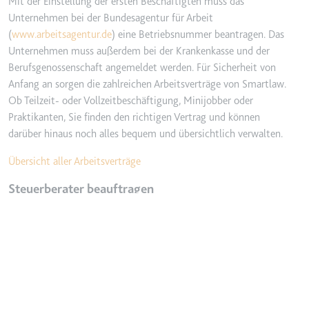
Mit der Einstellung der ersten Beschäftigten muss das
Unternehmen bei der Bundesagentur für Arbeit
(
www.arbeitsagentur.de
) eine Betriebsnummer beantragen. Das
Unternehmen muss außerdem bei der Krankenkasse und der
Berufsgenossenschaft angemeldet werden. Für Sicherheit von
Anfang an sorgen die zahlreichen Arbeitsverträge von Smartlaw.
Ob Teilzeit- oder Vollzeitbeschäftigung, Minijobber oder
Praktikanten, Sie finden den richtigen Vertrag und können
darüber hinaus noch alles bequem und übersichtlich verwalten.
Übersicht aller Arbeitsverträge
Steuerberater beauftragen
Haben Sie selbst keine ausreichenden Kenntnisse im
kaufmännischen Bereich, sollten Sie einen Steuerberater mit der
Buchhaltung beauftragen. Es ist ein häufiger Irrtum, dass die
laufenden Kosten für die Unterhaltung einer UG
(haftungsbeschränkt) geringer als bei einer GmbH sind. Die
steuerlichen Pflichten und anfallenden Kosten, z. B. für die