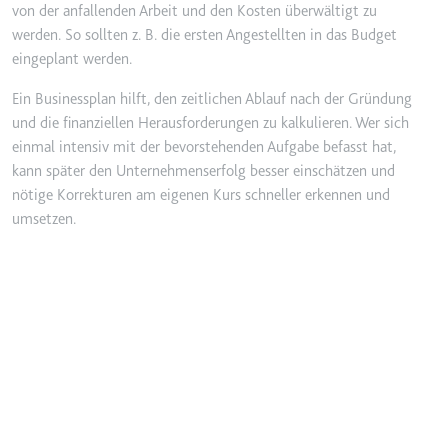
Anbieter:
www.googletagmanager.com
von der anfallenden Arbeit und den Kosten überwältigt zu
werden. So sollten z. B. die ersten Angestellten in das Budget
Zweck:
Verfolgt die Konversionsrate
zwischen dem Nutzer und den
eingeplant werden.
Werbebannern auf der Website -
Ein Businessplan hilft, den zeitlichen Ablauf nach der Gründung
Dies dient der Optimierung der
und die finanziellen Herausforderungen zu kalkulieren. Wer sich
Relevanz der Werbung auf der
Website.
einmal intensiv mit der bevorstehenden Aufgabe befasst hat,
kann später den Unternehmenserfolg besser einschätzen und
Ablauf:
Beständig
nötige Korrekturen am eigenen Kurs schneller erkennen und
Typ:
HTML Local Storage
umsetzen.
__Secure-ROLLOUT_TOKEN
Anbieter:
youtube.com
Zweck:
Wird verwendet, um die
Interaktion der Nutzer mit
eingebetteten Inhalten zu
verfolgen.
Ablauf:
180 Tage