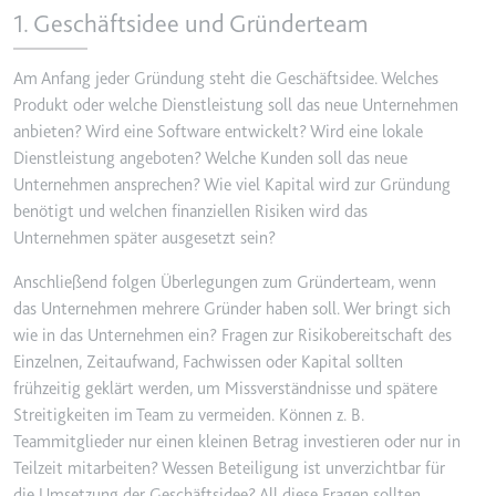
1. Geschäftsidee und Gründerteam
YouTube-Videos zu schätzen.
Zweck:
Wird verwendet, um Daten zu
Google Analytics über das Gerät
Ablauf:
180 Tage
und das Verhalten des Besuchers
Am Anfang jeder Gründung steht die Geschäftsidee. Welches
Typ:
HTTP-Cookie
zu senden. Erfasst den Besucher
Produkt oder welche Dienstleistung soll das neue Unternehmen
über Geräte und Marketingkanäle
anbieten? Wird eine Software entwickelt? Wird eine lokale
hinweg.
Dienstleistung angeboten? Welche Kunden soll das neue
YSC
Unternehmen ansprechen? Wie viel Kapital wird zur Gründung
Ablauf:
2 Jahre
Anbieter:
youtube.com
benötigt und welchen finanziellen Risiken wird das
Typ:
HTTP-Cookie
Zweck:
Registriert eine eindeutige ID, um
Unternehmen später ausgesetzt sein?
Statistiken der Videos von
Anschließend folgen Überlegungen zum Gründerteam, wenn
YouTube, die der Benutzer
_ga_#
das Unternehmen mehrere Gründer haben soll. Wer bringt sich
gesehen hat, zu behalten.
Anbieter:
smartlaw.de
wie in das Unternehmen ein? Fragen zur Risikobereitschaft des
Ablauf:
Sitzung
Einzelnen, Zeitaufwand, Fachwissen oder Kapital sollten
Zweck:
Wird verwendet, um Daten zu
Typ:
HTTP-Cookie
Google Analytics über das Gerät
frühzeitig geklärt werden, um Missverständnisse und spätere
und das Verhalten des Besuchers
Streitigkeiten im Team zu vermeiden. Können z. B.
zu senden. Erfasst den Besucher
Teammitglieder nur einen kleinen Betrag investieren oder nur in
über Geräte und Marketingkanäle
Teilzeit mitarbeiten? Wessen Beteiligung ist unverzichtbar für
hinweg.
die Umsetzung der Geschäftsidee? All diese Fragen sollten