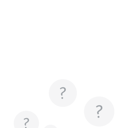
Typ:
HTTP-Cookie
__Secure-YEC
Anbieter:
youtube.com
Zweck:
Speichert die
Benutzereinstellungen beim Abruf
eines auf anderen Webseiten
integrierten Youtube-Videos
Ablauf:
Sitzung
Typ:
HTTP-Cookie
Image
__Secure-YNID
Anbieter:
youtube.com
Zweck:
Wird verwendet, um die
Interaktion der Nutzer mit