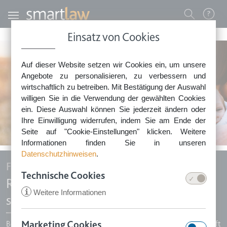
Direkt zum Inhalt
Benutzermenü
Einsatz von Cookies
0800 - 268 4 268 (kostenfrei)
Auf dieser Website setzen wir Cookies ein, um unsere
Sie erreichen unser Service-Team:
Angebote zu personalisieren, zu verbessern und
Montag bis Freitag: 8-18 Uhr
wirtschaftlich zu betreiben. Mit Bestätigung der Auswahl
Keine Rechtsberatung.
willigen Sie in die Verwendung der gewählten Cookies
ein. Diese Auswahl können Sie jederzeit ändern oder
Ihre Einwilligung widerrufen, indem Sie am Ende der
Seite auf "Cookie-Einstellungen" klicken. Weitere
Informationen finden Sie in unseren
Datenschutzhinweisen
.
Familie & Privates
Technische Cookies
Regeln Sie Ihren Nachlass einfach &
i
Weitere Informationen
sicher!
Marketing Cookies
Bei rund 70% aller Todesfälle gibt es kein Testament und nur zu oft