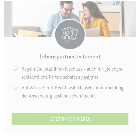
eingebetteten Inhalten zu
verfolgen.
Ablauf:
180 Tage
Typ:
HTTP-Cookie
LAST_RESULT_ENTRY_KEY
Lebenspartnertestament
Anbieter:
youtube.com
Zweck:
Wird verwendet, um die
Regeln Sie jetzt Ihren Nachlass - auch für gleich­ge­
Interaktion der Nutzer mit
schlechtliche Partnerschaften geeignet
eingebetteten Inhalten zu
Auf Wunsch mit Rechtswahlklausel zur Vermeidung
verfolgen.
der Anwendung ausländischen Rechts
Ablauf:
Sitzung
Typ:
HTTP-Cookie
JETZT INFORMIEREN
LogsDatabaseV2:V#||LogsRequestsStore
Anbieter:
youtube.com