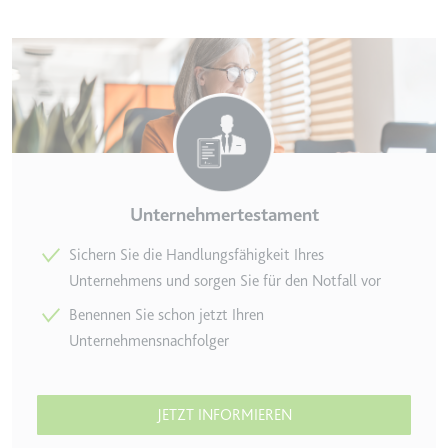
Zweck:
Wird verwendet, um die
Interaktion der Nutzer mit
eingebetteten Inhalten zu
verfolgen.
Ablauf:
Beständig
Typ:
IndexedDB
Unternehmertestament
ServiceWorkerLogsDatabase#SWHealthLog
Anbieter:
youtube.com
Sichern Sie die Handlungsfähigkeit Ihres
Unternehmens und sorgen Sie für den Notfall vor
Zweck:
Notwendig für die
Implementierung und
Benennen Sie schon jetzt Ihren
Funktionalität von YouTube-
Unternehmensnachfolger
Videoinhalten auf der Website.
Ablauf:
Beständig
Typ:
IndexedDB
JETZT INFORMIEREN