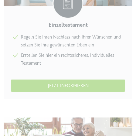
Ablauf:
2 Jahre
Typ:
HTTP-Cookie
Einzeltestament
Regeln Sie Ihren Nachlass nach Ihren Wünschen und
_gcl_au
setzen Sie Ihre gewünschten Erben ein
Anbieter:
smartlaw.de
Erstellen Sie hier ein rechtssicheres, individuelles
Zweck:
Wird verwendet, um die Effizienz
der Werbeaktivitäten der Website
Testament
zu messen, indem Daten über die
Conversion-Rate der Anzeigen der
Website über mehrere Websites
JETZT INFORMIEREN
hinweg gesammelt werden.
Ablauf:
3 Monate
Typ:
HTTP-Cookie
_gcl_ls