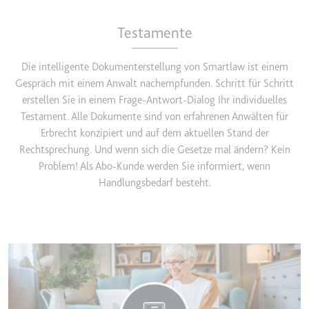
YouTube-Videos zu schätzen.
Zweck:
Wird verwendet, um Daten zu
Testamente
Google Analytics über das Gerät
Ablauf:
180 Tage
und das Verhalten des Besuchers
Typ:
HTTP-Cookie
zu senden. Erfasst den Besucher
Die intelligente Dokumenterstellung von Smartlaw ist einem
über Geräte und Marketingkanäle
Gespräch mit einem Anwalt nachempfunden. Schritt für Schritt
hinweg.
erstellen Sie in einem Frage-Antwort-Dialog Ihr individuelles
YSC
Ablauf:
2 Jahre
Testament. Alle Dokumente sind von erfahrenen Anwälten für
Anbieter:
youtube.com
Erbrecht konzipiert und auf dem aktuellen Stand der
Typ:
HTTP-Cookie
Zweck:
Registriert eine eindeutige ID, um
Rechtsprechung. Und wenn sich die Gesetze mal ändern? Kein
Statistiken der Videos von
Problem! Als Abo-Kunde werden Sie informiert, wenn
YouTube, die der Benutzer
Handlungsbedarf besteht.
_ga_#
gesehen hat, zu behalten.
Anbieter:
smartlaw.de
Ablauf:
Sitzung
Zweck:
Wird verwendet, um Daten zu
Typ:
HTTP-Cookie
Google Analytics über das Gerät
und das Verhalten des Besuchers
zu senden. Erfasst den Besucher
über Geräte und Marketingkanäle
hinweg.