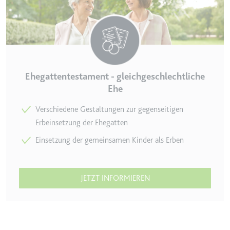
Typ:
HTTP-Cookie
__Secure-YEC
Anbieter:
youtube.com
Ehegattentestament - gleichgeschlechtliche
Zweck:
Speichert die
Benutzereinstellungen beim Abruf
Ehe
eines auf anderen Webseiten
Verschiedene Gestaltungen zur gegenseitigen
integrierten Youtube-Videos
Erbeinsetzung der Ehegatten
Ablauf:
Sitzung
Einsetzung der gemeinsamen Kinder als Erben
Typ:
HTTP-Cookie
__Secure-YNID
JETZT INFORMIEREN
Anbieter:
youtube.com
Zweck:
Wird verwendet, um die
Interaktion der Nutzer mit