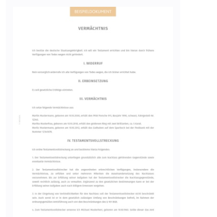
eingebetteten Inhalten zu
verfolgen.
Image
Ablauf:
180 Tage
Typ:
HTTP-Cookie
LAST_RESULT_ENTRY_KEY
Anbieter:
youtube.com
Zweck:
Wird verwendet, um die
Interaktion der Nutzer mit
eingebetteten Inhalten zu
verfolgen.
Ablauf:
Sitzung
Typ:
HTTP-Cookie
LogsDatabaseV2:V#||LogsRequestsStore
Anbieter:
youtube.com