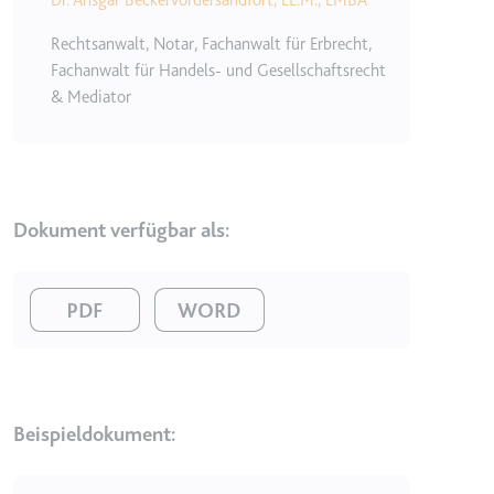
Typ:
HTTP-Cookie
Rechtsanwalt, Notar, Fachanwalt für Erbrecht,
Fachanwalt für Handels- und Gesellschaftsrecht
& Mediator
__Secure-YEC
Anbieter:
youtube.com
Zweck:
Speichert die
Benutzereinstellungen beim Abruf
eines auf anderen Webseiten
Dokument verfügbar als:
integrierten Youtube-Videos
Ablauf:
Sitzung
Image
Image
Typ:
HTTP-Cookie
__Secure-YNID
Anbieter:
youtube.com
Beispieldokument:
Zweck:
Wird verwendet, um die
Interaktion der Nutzer mit