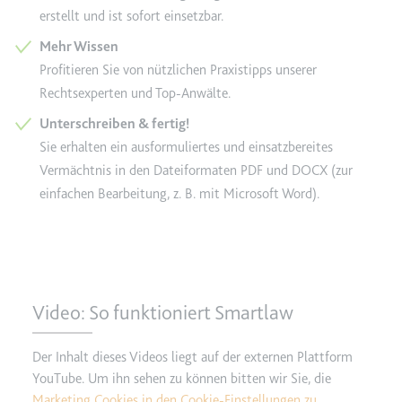
erstellt und ist sofort einsetzbar.
Ablauf:
2 Jahre
Mehr Wissen
Typ:
HTTP-Cookie
Profitieren Sie von nützlichen Praxistipps unserer
Rechtsexperten und Top-Anwälte.
_gcl_au
Unterschreiben & fertig!
Anbieter:
smartlaw.de
Sie erhalten ein ausformuliertes und einsatzbereites
Zweck:
Wird verwendet, um die Effizienz
Vermächtnis in den Dateiformaten PDF und DOCX (zur
der Werbeaktivitäten der Website
einfachen Bearbeitung, z. B. mit Microsoft Word).
zu messen, indem Daten über die
Conversion-Rate der Anzeigen der
Website über mehrere Websites
hinweg gesammelt werden.
Ablauf:
3 Monate
Video: So funktioniert Smartlaw
Typ:
HTTP-Cookie
Der Inhalt dieses Videos liegt auf der externen Plattform
YouTube. Um ihn sehen zu können bitten wir Sie, die
_gcl_ls
Marketing Cookies in den Cookie-Einstellungen zu