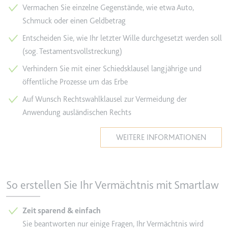
Vermachen Sie einzelne Gegenstände, wie etwa Auto,
YouTube-Videos zu schätzen.
Zweck:
Wird verwendet, um Daten zu
Schmuck oder einen Geldbetrag
Google Analytics über das Gerät
Ablauf:
180 Tage
und das Verhalten des Besuchers
Entscheiden Sie, wie Ihr letzter Wille durchgesetzt werden soll
Typ:
HTTP-Cookie
zu senden. Erfasst den Besucher
(sog. Testamentsvollstreckung)
über Geräte und Marketingkanäle
Verhindern Sie mit einer Schiedsklausel langjährige und
hinweg.
YSC
öffentliche Prozesse um das Erbe
Ablauf:
2 Jahre
Anbieter:
youtube.com
Auf Wunsch Rechtswahlklausel zur Vermeidung der
Typ:
HTTP-Cookie
Zweck:
Registriert eine eindeutige ID, um
Anwendung ausländischen Rechts
Statistiken der Videos von
YouTube, die der Benutzer
_ga_#
WEITERE INFORMATIONEN
gesehen hat, zu behalten.
Anbieter:
smartlaw.de
Ablauf:
Sitzung
Zweck:
Wird verwendet, um Daten zu
Typ:
HTTP-Cookie
Google Analytics über das Gerät
So erstellen Sie Ihr Vermächtnis mit Smartlaw
und das Verhalten des Besuchers
zu senden. Erfasst den Besucher
Zeit sparend & einfach
über Geräte und Marketingkanäle
hinweg.
Sie beantworten nur einige Fragen, Ihr Vermächtnis wird