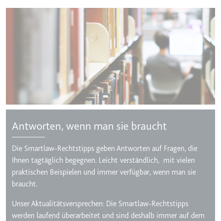
Ablauf:
Beständig
Typ:
HTML Local Storage
ytidb::LAST_RESULT_ENTRY_KEY
Anbieter:
youtube.com
Zweck:
Wird verwendet, um die
Interaktion der Nutzer mit
eingebetteten Inhalten zu
verfolgen.
Antworten, wenn man sie braucht
Ablauf:
Beständig
Typ:
HTML Local Storage
Die Smartlaw-Rechtstipps geben Antworten auf Fragen, die
Ihnen tagtäglich begegnen. Leicht verständlich, mit vielen
praktischen Beispielen und immer verfügbar, wenn man sie
YtIdbMeta#databases
braucht.
Anbieter:
youtube.com
Unser Aktualitätsversprechen: Die Smartlaw-Rechtstipps
Zweck:
Wird verwendet, um die
werden laufend überarbeitet und sind deshalb immer auf dem
Interaktion der Nutzer mit