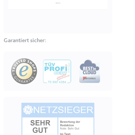
Zweck:
Wird verwendet, um die
Interaktion der Nutzer mit
eingebetteten Inhalten zu
verfolgen.
Ablauf:
Beständig
Garantiert sicher:
Typ:
IndexedDB
Image
ServiceWorkerLogsDatabase#SWHealthLog
Anbieter:
youtube.com
Zweck:
Notwendig für die
Implementierung und
Funktionalität von YouTube-
Videoinhalten auf der Website.
Image
Ablauf:
Beständig
Typ:
IndexedDB