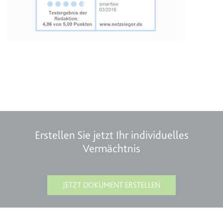
TESTCOOKIESENABLED
Anbieter:
youtube.com
Zweck:
Wird verwendet, um die
Interaktion der Nutzer mit
eingebetteten Inhalten zu
verfolgen.
Ablauf:
1 Tag
Typ:
HTTP-Cookie
Erstellen Sie jetzt Ihr individuelles
yt-icons-last-purged
Vermächtnis
Anbieter:
youtube.com
Zweck:
Notwendig für die
JETZT DOKUMENT ERSTELLEN
Implementierung und
Funktionalität von YouTube-
Videoinhalten auf der Website.