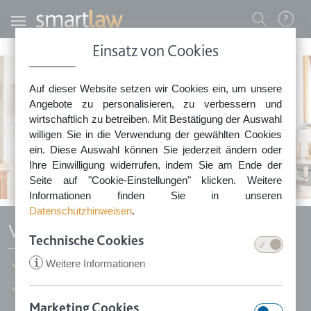
Direkt zum Inhalt
Benutzermenü
Einsatz von Cookies
0800 - 268 4 268 (kostenfrei)
Auf dieser Website setzen wir Cookies ein, um unsere
Sie erreichen unser Service-Team:
Angebote zu personalisieren, zu verbessern und
Montag bis Freitag: 8-18 Uhr
wirtschaftlich zu betreiben. Mit Bestätigung der Auswahl
Keine Rechtsberatung.
willigen Sie in die Verwendung der gewählten Cookies
ein. Diese Auswahl können Sie jederzeit ändern oder
Ihre Einwilligung widerrufen, indem Sie am Ende der
Seite auf "Cookie-Einstellungen" klicken. Weitere
Informationen finden Sie in unseren
Datenschutzhinweisen
.
Vermächtnis
Technische Cookies
i
Weitere Informationen
Regeln Sie jetzt schon Ihren Nachlass
Vermachen Sie einzelne Gegenstände oder Geldbeträge
Marketing Cookies