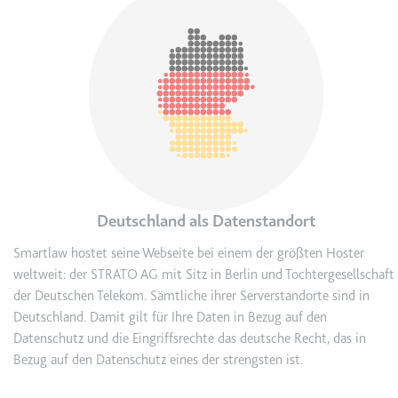
Typ:
HTTP-Cookie
__Secure-YEC
Anbieter:
youtube.com
Zweck:
Speichert die
Benutzereinstellungen beim Abruf
eines auf anderen Webseiten
integrierten Youtube-Videos
Ablauf:
Sitzung
Deutschland als Datenstandort
Typ:
HTTP-Cookie
Smartlaw hostet seine Webseite bei einem der größten Hoster
weltweit: der STRATO AG mit Sitz in Berlin und Tochtergesellschaft
der Deutschen Telekom. Sämtliche ihrer Serverstandorte sind in
__Secure-YNID
Deutschland. Damit gilt für Ihre Daten in Bezug auf den
Anbieter:
youtube.com
Datenschutz und die Eingriffsrechte das deutsche Recht, das in
Bezug auf den Datenschutz eines der strengsten ist.
Zweck:
Wird verwendet, um die
Interaktion der Nutzer mit