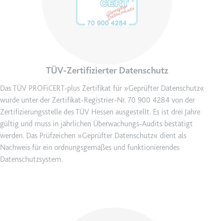
Anbieter:
www.googletagmanager.com
Zweck:
Verfolgt die Konversionsrate
zwischen dem Nutzer und den
Werbebannern auf der Website -
Dies dient der Optimierung der
Relevanz der Werbung auf der
TÜV-Zertifizierter Datenschutz
Website.
Ablauf:
Beständig
Das TÜV PROFiCERT-plus Zertifikat für »Geprüfter Datenschutz«
wurde unter der Zertifikat-Registrier-Nr. 70 900 4284 von der
Typ:
HTML Local Storage
Zertifizierungsstelle des TÜV Hessen ausgestellt. Es ist drei Jahre
gültig und muss in jährlichen Überwachungs-Audits bestätigt
werden. Das Prüfzeichen »Geprüfter Datenschutz« dient als
__Secure-ROLLOUT_TOKEN
Nachweis für ein ordnungsgemäßes und funktionierendes
Anbieter:
youtube.com
Datenschutzsystem.
Zweck:
Wird verwendet, um die
Interaktion der Nutzer mit
eingebetteten Inhalten zu
verfolgen.
Image
Ablauf:
180 Tage