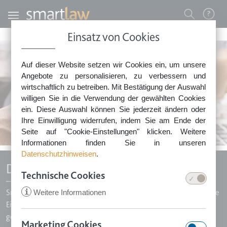
Direkt zum Inhalt
Benutzermenü
Einsatz von Cookies
0800 - 268 4 268 (kostenfrei)
Auf dieser Website setzen wir Cookies ein, um unsere
Sie erreichen unser Service-Team:
Angebote zu personalisieren, zu verbessern und
Montag bis Freitag: 8-18 Uhr
wirtschaftlich zu betreiben. Mit Bestätigung der Auswahl
Keine Rechtsberatung.
willigen Sie in die Verwendung der gewählten Cookies
ein. Diese Auswahl können Sie jederzeit ändern oder
Ihre Einwilligung widerrufen, indem Sie am Ende der
Seite auf "Cookie-Einstellungen" klicken. Weitere
Informationen finden Sie in unseren
Datenschutzhinweisen
.
Die Smartlaw-Datensicherheit
Technische Cookies
i
Weitere Informationen
Smartlaw gewährleistet die Sicherheit Ihrer Daten durch strengste
Einhaltung von Prozessen und Vorschriften, die deutlich über das
gesetzlich vorgegebene Maß hinausgehen.
Marketing Cookies