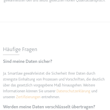
gewährleisten den uns selbst gesetzten hohen Qualitätsanspruch.
TESTCOOKIESENABLED
Anbieter:
youtube.com
Zweck:
Wird verwendet, um die
Interaktion der Nutzer mit
eingebetteten Inhalten zu
verfolgen.
Ablauf:
1 Tag
Häufige Fragen
Typ:
HTTP-Cookie
Sind meine Daten sicher?
yt-icons-last-purged
Ja. Smartlaw gewährleistet die Sicherheit Ihrer Daten durch
Anbieter:
youtube.com
strengste Einhaltung von Prozessen und Vorschriften, die deutlich
über das gesetzlich vorgegebene Maß hinausgehen. Weitere
Zweck:
Notwendig für die
Informationen können Sie unserer
Datenschutzerklärung
und
Implementierung und
unseren
Zertifizierungen
entnehmen.
Funktionalität von YouTube-
Videoinhalten auf der Website.
Werden meine Daten verschlüsselt übertragen?