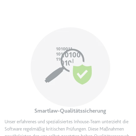
Zweck:
Wird verwendet, um die
Interaktion der Nutzer mit
eingebetteten Inhalten zu
verfolgen.
Image
Ablauf:
Beständig
Typ:
IndexedDB
ServiceWorkerLogsDatabase#SWHealthLog
Anbieter:
youtube.com
Zweck:
Notwendig für die
Implementierung und
Funktionalität von YouTube-
Videoinhalten auf der Website.
Smartlaw-Qualitätssicherung
Ablauf:
Beständig
Unser erfahrenes und spezialisiertes Inhouse-Team unterzieht die
Typ:
IndexedDB
Software regelmäßig kritischen Prüfungen. Diese Maßnahmen