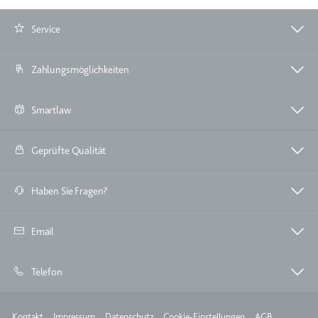
Service
Zahlungsmöglichkeiten
Smartlaw
Geprüfte Qualität
Haben Sie Fragen?
Email
Telefon
Meta
Kontakt
Impressum
Datenschutz
Cookie-Einstellungen
AGB