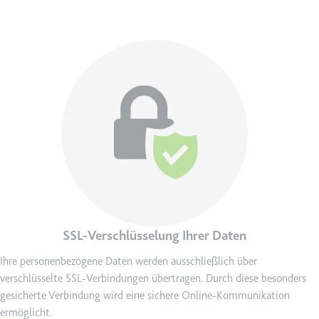
eingebetteten Inhalten zu
verfolgen.
Ablauf:
180 Tage
Image
Typ:
HTTP-Cookie
LAST_RESULT_ENTRY_KEY
Anbieter:
youtube.com
Zweck:
Wird verwendet, um die
Interaktion der Nutzer mit
eingebetteten Inhalten zu
verfolgen.
Ablauf:
Sitzung
SSL-Verschlüsselung Ihrer Daten
Typ:
HTTP-Cookie
Ihre personenbezogene Daten werden ausschließlich über
verschlüsselte SSL-Verbindungen übertragen. Durch diese besonders
LogsDatabaseV2:V#||LogsRequestsStore
gesicherte Verbindung wird eine sichere Online-Kommunikation
ermöglicht.
Anbieter:
youtube.com