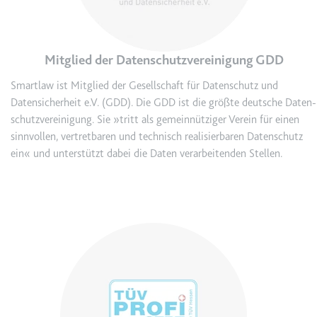
Ablauf:
2 Jahre
Typ:
HTTP-Cookie
Mitglied der Datenschutzvereinigung GDD
Smartlaw ist Mitglied der Gesellschaft für Datenschutz und
_gcl_au
Datensicherheit e.V. (GDD). Die GDD ist die größte deutsche Daten­
Anbieter:
smartlaw.de
schutz­vereinigung. Sie »tritt als gemeinnütziger Verein für einen
Zweck:
Wird verwendet, um die Effizienz
sinnvollen, vertretbaren und technisch realisierbaren Datenschutz
der Werbeaktivitäten der Website
ein
«
und unterstützt dabei die Daten verarbeitenden Stellen.
zu messen, indem Daten über die
Conversion-Rate der Anzeigen der
Website über mehrere Websites
hinweg gesammelt werden.
Ablauf:
3 Monate
Image
Typ:
HTTP-Cookie
_gcl_ls