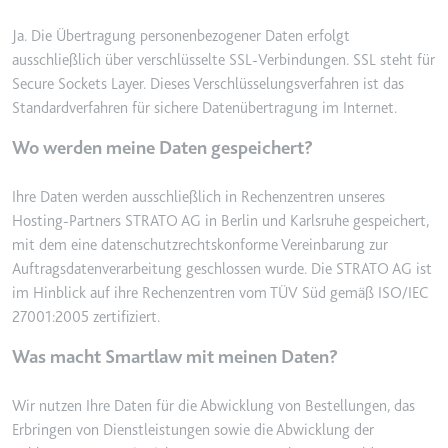
Ablauf:
Beständig
Typ:
HTML Local Storage
Ja. Die Übertragung personenbezogener Daten erfolgt
ausschließlich über verschlüsselte SSL-Verbindungen. SSL steht für
Secure Sockets Layer. Dieses Verschlüsselungsverfahren ist das
ytidb::LAST_RESULT_ENTRY_KEY
Standardverfahren für sichere Datenübertragung im Internet.
Anbieter:
youtube.com
Wo werden meine Daten gespeichert?
Zweck:
Wird verwendet, um die
Interaktion der Nutzer mit
Ihre Daten werden ausschließlich in Rechenzentren unseres
eingebetteten Inhalten zu
Hosting-Partners STRATO AG in Berlin und Karlsruhe gespeichert,
verfolgen.
mit dem eine datenschutzrechtskonforme Vereinbarung zur
Ablauf:
Beständig
Auftragsdatenverarbeitung geschlossen wurde. Die STRATO AG ist
Typ:
HTML Local Storage
im Hinblick auf ihre Rechenzentren vom TÜV Süd gemäß ISO/IEC
27001:2005 zertifiziert.
Was macht Smartlaw mit meinen Daten?
YtIdbMeta#databases
Anbieter:
youtube.com
Wir nutzen Ihre Daten für die Abwicklung von Bestellungen, das
Zweck:
Wird verwendet, um die
Erbringen von Dienstleistungen sowie die Abwicklung der
Interaktion der Nutzer mit