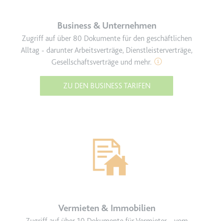
Ablauf:
2 Jahre
Business & Unternehmen
Typ:
HTTP-Cookie
Zugriff auf über 80 Dokumente für den geschäftlichen
Alltag - darunter
Arbeitsverträge, Dienstleisterverträge,
_gcl_au
Gesellschaftsverträge und mehr.
Anbieter:
smartlaw.de
ZU DEN BUSINESS TARIFEN
Zweck:
Wird verwendet, um die Effizienz
der Werbeaktivitäten der Website
zu messen, indem Daten über die
Conversion-Rate der Anzeigen der
Website über mehrere Websites
hinweg gesammelt werden.
Ablauf:
3 Monate
Typ:
HTTP-Cookie
Vermieten & Immobilien
_gcl_ls