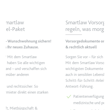
Zweck:
Wird verwendet, um die
Interaktion der Nutzer mit
eingebetteten Inhalten zu
Smartlaw Vorsorgepaket - heute
verfolgen.
regeln, was morgen zählt
Ablauf:
Beständig
Typ:
IndexedDB
Vorsorgedokumente online erstellen – sicher, klar
& rechtlich aktuell
ServiceWorkerLogsDatabase#SWHealthLog
Sorgen Sie vor – für sich selbst und Ihre Angehörigen.
Anbieter:
youtube.com
Mit dem Smartlaw Vorsorgepaket erstellen Sie die
wichtigsten Dokumente einfach online und behalten
Zweck:
Notwendig für die
auch in sensiblen Lebenslagen die Kontrolle. Mit
Implementierung und
Funktionalität von YouTube-
Schritt-für-Schritt-Anleitung dank intelligenter Frage-
Videoinhalten auf der Website.
Antwort-Führung.
Ablauf:
Beständig
Patientenverfügung & Vorsorgevollmacht – für
Typ:
IndexedDB
medizinische und persönliche Entscheidungen