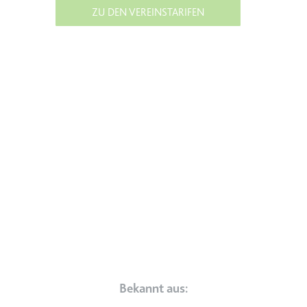
ZU DEN VEREINSTARIFEN
Typ:
HTTP-Cookie
__Secure-YEC
Anbieter:
youtube.com
Zweck:
Speichert die
Benutzereinstellungen beim Abruf
eines auf anderen Webseiten
integrierten Youtube-Videos
Ablauf:
Sitzung
Typ:
HTTP-Cookie
__Secure-YNID
Anbieter:
youtube.com
Zweck:
Wird verwendet, um die
Bekannt aus:
Interaktion der Nutzer mit