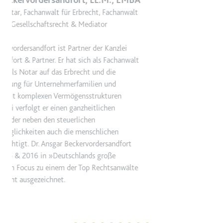
A
t
t
e