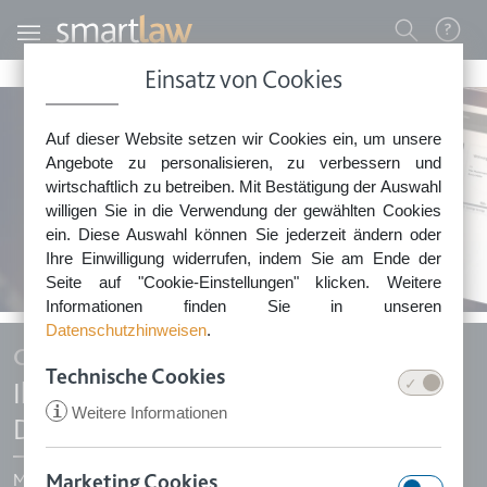
Direkt zum Inhalt
Benutzermenü
Einsatz von Cookies
0800 - 268 4 268 (kostenfrei)
Auf dieser Website setzen wir Cookies ein, um unsere
Sie erreichen unser Service-Team:
Angebote zu personalisieren, zu verbessern und
Montag bis Freitag: 8-18 Uhr
wirtschaftlich zu betreiben. Mit Bestätigung der Auswahl
Keine Rechtsberatung.
willigen Sie in die Verwendung der gewählten Cookies
ein. Diese Auswahl können Sie jederzeit ändern oder
Ihre Einwilligung widerrufen, indem Sie am Ende der
Seite auf "Cookie-Einstellungen" klicken. Weitere
Informationen finden Sie in unseren
Datenschutzhinweisen
.
Ganz ohne Anwalt
Technische Cookies
Ihr digitaler Vertrags- und
i
Weitere Informationen
Dokumentengenerator
Marketing Cookies
Mit der individuellen Erstellung von Dokumenten mit Smartlaw