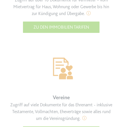
Zugriff auf über 10 Dokumente für Vermieter – vom
Anbieter:
www.googletagmanager.com
Mietvertrag für Haus, Wohnung oder Gewerbe bis hin
Zweck:
Verfolgt die Konversionsrate
zur Kündigung und Übergabe.
zwischen dem Nutzer und den
Werbebannern auf der Website -
ZU DEN IMMOBILIEN TARIFEN
Dies dient der Optimierung der
Relevanz der Werbung auf der
Website.
Ablauf:
Beständig
Typ:
HTML Local Storage
__Secure-ROLLOUT_TOKEN
Anbieter:
youtube.com
Zweck:
Wird verwendet, um die
Vereine
Interaktion der Nutzer mit
Zugriff auf viele Dokumente für das Ehrenamt - inklusive
eingebetteten Inhalten zu
Testamente, Vollmachten, Eheverträge sowie alles rund
verfolgen.
um die Vereinsgründung.
Ablauf:
180 Tage