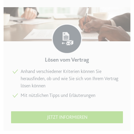
_gcl_ls
Anbieter:
www.googl
Zweck:
Verfolgt di
der Optimie
Ablauf:
Beständig
Typ:
HTML Local
Lösen vom Vertrag
__Secure-ROLLOUT_TOK
Anhand verschiedener Kriterien können Sie
herausfinden, ob und wie Sie sich von Ihrem Vertrag
Anbieter:
youtube.co
lösen können
Zweck:
Wird verwend
Mit nützlichen Tipps und Erläuterungen
Ablauf:
180 Tage
Typ:
HTTP-Cook
JETZT INFORMIEREN
__Secure-YEC