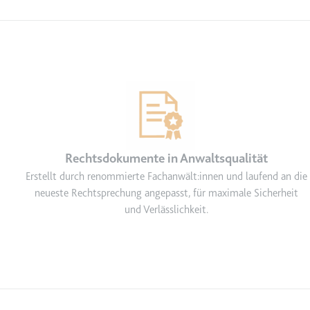
Anbieter:
youtube.co
Zweck:
Speichert d
Videos
Ablauf:
Sitzung
Typ:
HTTP-Cook
__Secure-YNID
Anbieter:
youtube.co
Rechtsdokumente in Anwaltsqualität
Zweck:
Wird verwend
Erstellt durch renommierte Fachanwält:innen und laufend an die
neueste Rechtsprechung angepasst, für maximale Sicherheit
Ablauf:
180 Tage
und Verlässlichkeit.
Typ:
HTTP-Cook
LAST_RESULT_ENTRY_K
Anbieter:
youtube.co
Zweck:
Wird verwend