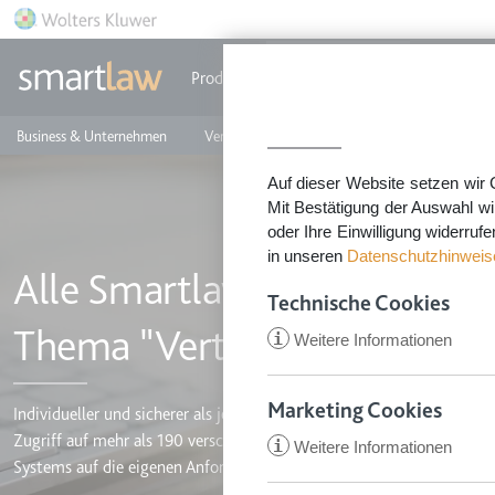
Direkt zum Inhalt
Produkte
Einzeldokumente
Rechtstip
Business & Unternehmen
Vermieten & Immobilien
Familie & Privates
Auf dieser Website setzen wir 
Mit Bestätigung der Auswahl wi
oder Ihre Einwilligung widerruf
in unseren
Datenschutzhinweis
Alle Smartlaw-Rechtsdoku
Technische Cookies
Thema "Verträge kündigen 
i
Weitere Informationen
Marketing Cookies
Individueller und sicherer als jede Vorlage und günstiger als ein Anw
Zugriff auf mehr als 190 verschiedene Rechtsdokumente, die Sie selbs
i
Weitere Informationen
CookieConsent
Systems auf die eigenen Anforderungen maßgeschneidert erstellen k
Anbieter:
app.smartl