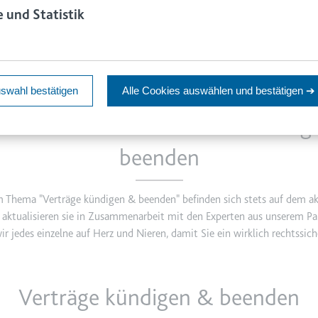
aw.de
 und Statistik
en Zustimmungsstatus des Benutzers für Cookies auf der aktuellen
ie
swahl bestätigen
Alle Cookies auswählen
und bestätigen ➔
ktuellem Stand im Thema Verträg
er
m
beenden
ie Benutzerbandbreite auf Seiten mit integrierten YouTube-Videos zu 
Thema "Verträge kündigen & beenden" befinden sich stets auf dem ak
e
aktualisieren sie in Zusammenarbeit mit den Experten aus unserem Pa
ie
r jedes einzelne auf Herz und Nieren, damit Sie ein wirklich rechtssich
det, um Daten zu Google Analytics über das Gerät und das Verhalt
asst den Besucher über Geräte und Marketingkanäle hinweg.
m
Verträge kündigen & beenden
ie
 eine eindeutige ID, um Statistiken der Videos von YouTube, die der B