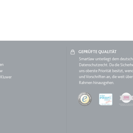
ie
RequestsStore
m
GEPRÜFTE QUALITÄT
et, um die Interaktion der Nutzer mit eingebetteten Inhalten zu verfo
aw
Smartlaw unterliegt dem deutsc
en
Datenschutzrecht. Da die Sicherhe
aw
uns oberste Priorität besitzt, wen
und Vorschriften an, die weit über
 Kluwer
Rahmen hinausgehen.
Quality
ase#SWHealthLog
m
ür die Implementierung und Funktionalität von YouTube-Videoinhalten