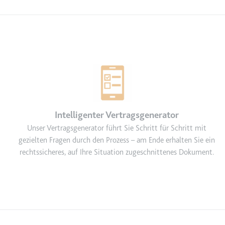
m
ie Benutzereinstellungen beim Abruf eines auf anderen Webseiten inte
ie
m
Intelligenter Vertragsgenerator
et, um die Interaktion der Nutzer mit eingebetteten Inhalten zu verfo
Unser Vertragsgenerator führt Sie Schritt für Schritt mit
gezielten Fragen durch den Prozess – am Ende erhalten Sie ein
rechtssicheres, auf Ihre Situation zugeschnittenes Dokument.
ie
EY
m
et, um die Interaktion der Nutzer mit eingebetteten Inhalten zu verfo