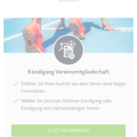
e
ie
det, um Daten zu Google Analytics über das Gerät und das Verhalt
asst den Besucher über Geräte und Marketingkanäle hinweg.
ie
Kündigung Vereinsmitgliedschaft
Erklären Sie Ihren Austritt aus dem Verein ohne langes
e
Formulieren
det, um die Effizienz der Werbeaktivitäten der Website zu messen, 
Wählen Sie zwischen fristloser Kündigung oder
-Rate der Anzeigen der Website über mehrere Websites hinweg ges
Kündigung zum nächstzulässigen Termin
ie
JETZT INFORMIEREN