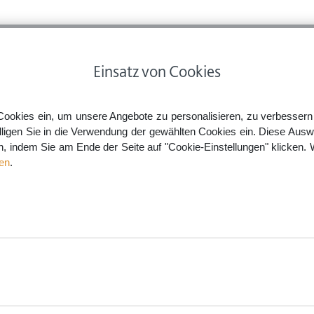
ps
Rechtsnews
Preise
Smartlaw Professional
Einsatz von Cookies
Cookies ein, um unsere Angebote zu personalisieren, zu verbessern u
lligen Sie in die Verwendung der gewählten Cookies ein. Diese Ausw
en, indem Sie am Ende der Seite auf "Cookie-Einstellungen" klicken. 
en
.
mente zum
& beenden"
alt. Bei Smartlaw haben Sie
t mit Hilfe unseres intelligenten
önnen.
aw.de