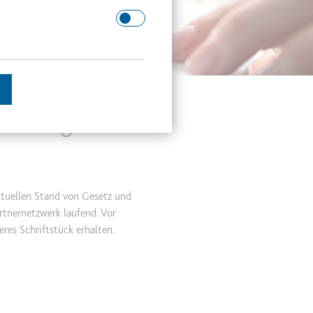
 Domäne.
e kündigen &
schätzen.
tuellen Stand von Gesetz und
rtnernetzwerk laufend. Vor
eres Schriftstück erhalten.
en des Besuchers zu
enutzer gesehen hat, zu