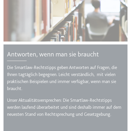
Zweck:
Wird verwendet, um die
Interaktion der Nutzer mit
eingebetteten Inhalten zu
verfolgen.
Ablauf:
Beständig
Typ:
IndexedDB
Antworten, wenn man sie braucht
ServiceWorkerLogsDatabase#SWHealthLog
Die Smartlaw-Rechtstipps geben Antworten auf Fragen, die
Anbieter:
youtube.com
Ihnen tagtäglich begegnen. Leicht verständlich, mit vielen
praktischen Beispielen und immer verfügbar, wenn man sie
Zweck:
Notwendig für die
braucht.
Implementierung und
Funktionalität von YouTube-
Unser Aktualitätsversprechen: Die Smartlaw-Rechtstipps
Videoinhalten auf der Website.
werden laufend überarbeitet und sind deshalb immer auf dem
Ablauf:
Beständig
neuesten Stand von Rechtsprechung und Gesetzgebung.
Typ:
IndexedDB