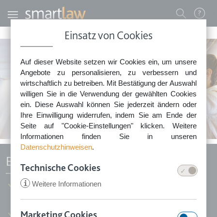
Direkt zum Inhalt
Benutzermenü
Einsatz von Cookies
0800 - 268 4 268 (kostenfrei)
Auf dieser Website setzen wir Cookies ein, um unsere
Sie erreichen unser Service-Team:
Angebote zu personalisieren, zu verbessern und
Montag bis Freitag: 8-18 Uhr
wirtschaftlich zu betreiben. Mit Bestätigung der Auswahl
Keine Rechtsberatung.
willigen Sie in die Verwendung der gewählten Cookies
ein. Diese Auswahl können Sie jederzeit ändern oder
Ihre Einwilligung widerrufen, indem Sie am Ende der
Seite auf "Cookie-Einstellungen" klicken. Weitere
Informationen finden Sie in unseren
Datenschutzhinweisen
.
Ersatzreise nach Änderungskündigung
Technische Cookies
i
Weitere Informationen
Handeln Sie sofort, wenn der Veranstalter Ihre Pauschalreise
erheblich ändert
Marketing Cookies
Setzen Sie mit diesem Schreiben Ihr Recht auf eine