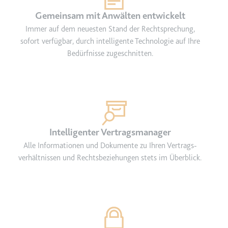
Ablauf:
Beständig
Gemeinsam mit Anwälten entwickelt
Typ:
HTML Local Storage
Immer auf dem neuesten Stand der Rechtsprechung,
sofort verfügbar, durch intelligente Technologie auf Ihre
ytidb::LAST_RESULT_ENTRY_KEY
Bedürfnisse zugeschnitten.
Anbieter:
youtube.com
Zweck:
Wird verwendet, um die
Interaktion der Nutzer mit
eingebetteten Inhalten zu
verfolgen.
Intelligenter Vertragsmanager
Ablauf:
Beständig
Alle Informationen und Dokumente zu Ihren Vertrags­
Typ:
HTML Local Storage
verhältnissen und Rechtsbeziehungen stets im Überblick.
YtIdbMeta#databases
Anbieter:
youtube.com
Zweck:
Wird verwendet, um die
Interaktion der Nutzer mit