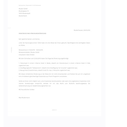
Anbieter:
www.googletagmanager.com
Zweck:
Verfolgt die Konversionsrate
zwischen dem Nutzer und den
Werbebannern auf der Website -
Dies dient der Optimierung der
Relevanz der Werbung auf der
Website.
Ablauf:
Beständig
Typ:
HTML Local Storage
__Secure-ROLLOUT_TOKEN
Anbieter:
youtube.com
Zweck:
Wird verwendet, um die
Interaktion der Nutzer mit
eingebetteten Inhalten zu
verfolgen.
Ablauf:
180 Tage