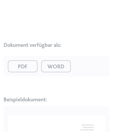
Ablauf:
2 Jahre
Typ:
HTTP-Cookie
_gcl_au
Anbieter:
smartlaw.de
Dokument verfügbar als:
Zweck:
Wird verwendet, um die Effizienz
der Werbeaktivitäten der Website
Image
Image
zu messen, indem Daten über die
Conversion-Rate der Anzeigen der
Website über mehrere Websites
hinweg gesammelt werden.
Ablauf:
3 Monate
Beispieldokument:
Typ:
HTTP-Cookie
Image
_gcl_ls