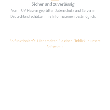
Sicher und zuverlässig
eingebetteten Inhalten zu
verfolgen.
Vom TÜV Hessen geprüfter Datenschutz und Server in
Deutschland schützen Ihre Informationen bestmöglich.
Ablauf:
Beständig
Typ:
IndexedDB
So funktioniert's: Hier erhalten Sie einen Einblick in unsere
Software »