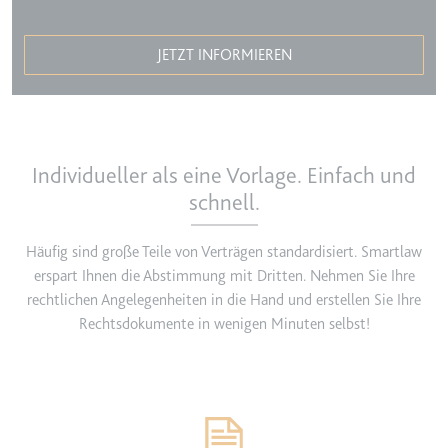
TESTCOOKIESENABLED
JETZT INFORMIEREN
Anbieter:
youtube.com
Zweck:
Wird verwendet, um die
Interaktion der Nutzer mit
eingebetteten Inhalten zu
verfolgen.
Individueller als eine Vorlage. Einfach und
Ablauf:
1 Tag
schnell.
Typ:
HTTP-Cookie
Häufig sind große Teile von Verträgen standardisiert. Smartlaw
erspart Ihnen die Abstimmung mit Dritten. Nehmen Sie Ihre
yt-icons-last-purged
rechtlichen Angelegenheiten in die Hand und erstellen Sie Ihre
Anbieter:
youtube.com
Rechtsdokumente in wenigen Minuten selbst!
Zweck:
Notwendig für die
Implementierung und
Funktionalität von YouTube-
Videoinhalten auf der Website.