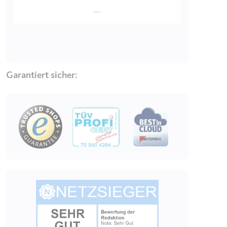
eingebetteten Inhalten zu
verfolgen.
Ablauf:
180 Tage
Typ:
HTTP-Cookie
Garantiert sicher:
LAST_RESULT_ENTRY_KEY
Anbieter:
youtube.com
Image
Zweck:
Wird verwendet, um die
Interaktion der Nutzer mit
eingebetteten Inhalten zu
verfolgen.
Ablauf:
Sitzung
Typ:
HTTP-Cookie
Image
LogsDatabaseV2:V#||LogsRequestsStore
Anbieter:
youtube.com