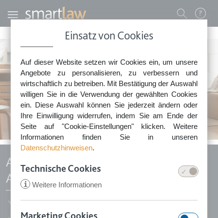
Direkt zum Inhalt
Benutzermenü
Einsatz von Cookies
0800 - 268 4 268 (kostenfrei)
Auf dieser Website setzen wir Cookies ein, um unsere
Sie erreichen unser Service-Team:
Angebote zu personalisieren, zu verbessern und
Montag bis Freitag: 8-18 Uhr
wirtschaftlich zu betreiben. Mit Bestätigung der Auswahl
Keine Rechtsberatung.
willigen Sie in die Verwendung der gewählten Cookies
ein. Diese Auswahl können Sie jederzeit ändern oder
Ihre Einwilligung widerrufen, indem Sie am Ende der
Seite auf "Cookie-Einstellungen" klicken. Weitere
Informationen finden Sie in unseren
Datenschutzhinweisen
.
Antrag auf Elternzeit durch
Technische Cookies
Arbeitnehmer
i
Weitere Informationen
Für werdende Mütter und Väter
Marketing Cookies