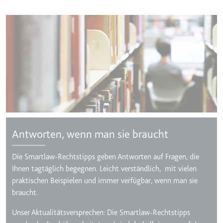
TESTCOOKIESENABLED
Anbieter:
youtube.com
Zweck:
Wird verwendet, um die
Interaktion der Nutzer mit
eingebetteten Inhalten zu
verfolgen.
Ablauf:
1 Tag
Typ:
HTTP-Cookie
Antworten, wenn man sie braucht
yt-icons-last-purged
Die Smartlaw-Rechtstipps geben Antworten auf Fragen, die
Anbieter:
youtube.com
Ihnen tagtäglich begegnen. Leicht verständlich, mit vielen
Zweck:
Notwendig für die
praktischen Beispielen und immer verfügbar, wenn man sie
Implementierung und
braucht.
Funktionalität von YouTube-
Videoinhalten auf der Website.
Unser Aktualitätsversprechen: Die Smartlaw-Rechtstipps