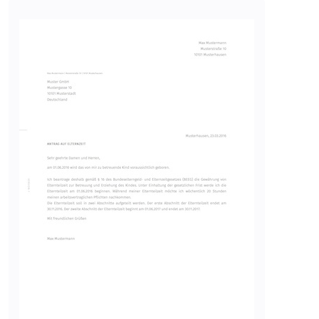
Typ:
HTTP-Cookie
Image
__Secure-YEC
Anbieter:
youtube.com
Zweck:
Speichert die
Benutzereinstellungen beim Abruf
eines auf anderen Webseiten
integrierten Youtube-Videos
Ablauf:
Sitzung
Typ:
HTTP-Cookie
__Secure-YNID
Anbieter:
youtube.com
Zweck:
Wird verwendet, um die
Interaktion der Nutzer mit