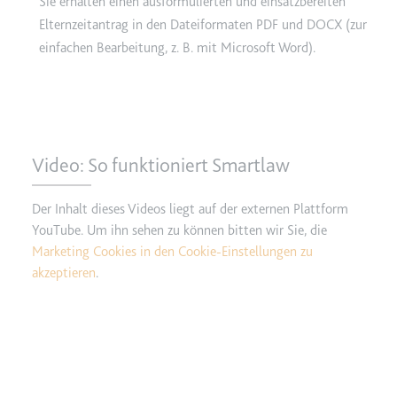
Sie erhalten einen ausformulierten und einsatzbereiten
Ablauf:
2 Jahre
Elternzeitantrag in den Dateiformaten PDF und DOCX (zur
Typ:
HTTP-Cookie
einfachen Bearbeitung, z. B. mit Microsoft Word).
_gcl_au
Anbieter:
smartlaw.de
Zweck:
Wird verwendet, um die Effizienz
Video: So funktioniert Smartlaw
der Werbeaktivitäten der Website
zu messen, indem Daten über die
Der Inhalt dieses Videos liegt auf der externen Plattform
Conversion-Rate der Anzeigen der
YouTube. Um ihn sehen zu können bitten wir Sie, die
Website über mehrere Websites
Marketing Cookies in den Cookie-Einstellungen zu
hinweg gesammelt werden.
akzeptieren
.
Ablauf:
3 Monate
Typ:
HTTP-Cookie
_gcl_ls