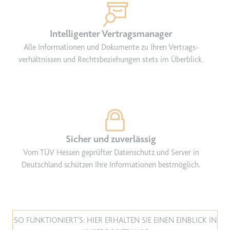
Zweck:
Wird verwendet, um die
Interaktion der Nutzer mit
Intelligenter Vertragsmanager
eingebetteten Inhalten zu
verfolgen.
Alle Informationen und Dokumente zu Ihren Vertrags­
verhältnissen und Rechtsbeziehungen stets im Überblick.
Ablauf:
Beständig
Typ:
IndexedDB
ServiceWorkerLogsDatabase#SWHealthLog
Anbieter:
youtube.com
Sicher und zuverlässig
Zweck:
Notwendig für die
Vom TÜV Hessen geprüfter Datenschutz und Server in
Implementierung und
Deutschland schützen Ihre Informationen bestmöglich.
Funktionalität von YouTube-
Videoinhalten auf der Website.
Ablauf:
Beständig
Typ:
IndexedDB
SO FUNKTIONIERT'S: HIER ERHALTEN SIE EINEN EINBLICK IN