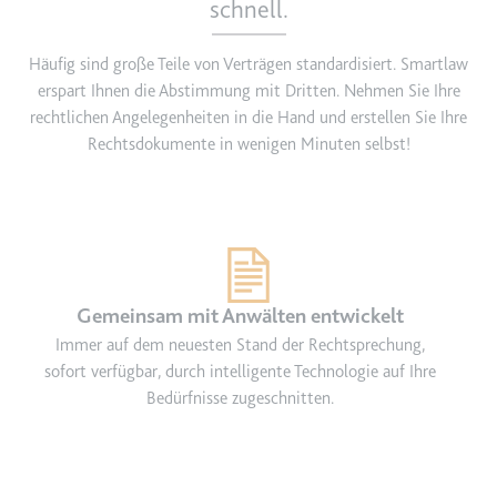
eingebetteten Inhalten zu
schnell.
verfolgen.
Ablauf:
180 Tage
Häufig sind große Teile von Verträgen standardisiert. Smartlaw
erspart Ihnen die Abstimmung mit Dritten. Nehmen Sie Ihre
Typ:
HTTP-Cookie
rechtlichen Angelegenheiten in die Hand und erstellen Sie Ihre
Rechtsdokumente in wenigen Minuten selbst!
LAST_RESULT_ENTRY_KEY
Anbieter:
youtube.com
Zweck:
Wird verwendet, um die
Interaktion der Nutzer mit
eingebetteten Inhalten zu
verfolgen.
Gemeinsam mit Anwälten entwickelt
Immer auf dem neuesten Stand der Rechtsprechung,
Ablauf:
Sitzung
sofort verfügbar, durch intelligente Technologie auf Ihre
Typ:
HTTP-Cookie
Bedürfnisse zugeschnitten.
LogsDatabaseV2:V#||LogsRequestsStore
Anbieter:
youtube.com