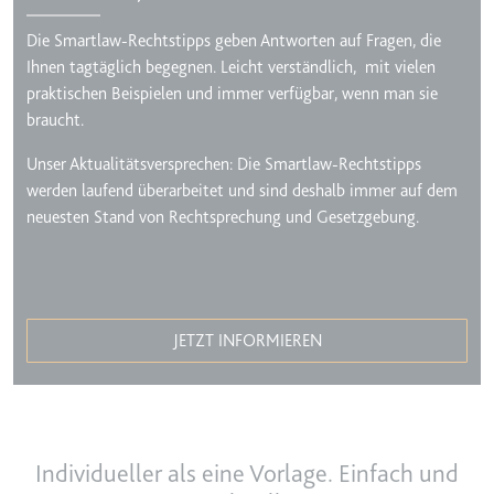
Typ:
HTTP-Cookie
Die Smartlaw-Rechtstipps geben Antworten auf Fragen, die
Ihnen tagtäglich begegnen. Leicht verständlich, mit vielen
praktischen Beispielen und immer verfügbar, wenn man sie
__Secure-YEC
braucht.
Anbieter:
youtube.com
Zweck:
Speichert die
Unser Aktualitätsversprechen: Die Smartlaw-Rechtstipps
Benutzereinstellungen beim Abruf
werden laufend überarbeitet und sind deshalb immer auf dem
eines auf anderen Webseiten
neuesten Stand von Rechtsprechung und Gesetzgebung.
integrierten Youtube-Videos
Ablauf:
Sitzung
Typ:
HTTP-Cookie
JETZT INFORMIEREN
__Secure-YNID
Anbieter:
youtube.com
Zweck:
Wird verwendet, um die
Individueller als eine Vorlage. Einfach und
Interaktion der Nutzer mit