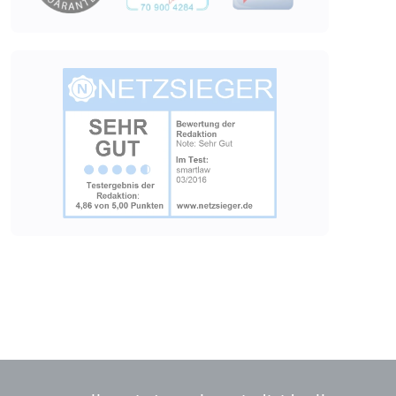
Ablauf:
2 Jahre
Typ:
HTTP-Cookie
Image
_gcl_au
Anbieter:
smartlaw.de
Zweck:
Wird verwendet, um die Effizienz
der Werbeaktivitäten der Website
zu messen, indem Daten über die
Conversion-Rate der Anzeigen der
Website über mehrere Websites
hinweg gesammelt werden.
Ablauf:
3 Monate
Typ:
HTTP-Cookie
_gcl_ls