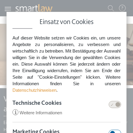
Direkt zum Inhalt
Benutzermenü
Einsatz von Cookies
0800 - 268 4 268 (kostenfrei)
Auf dieser Website setzen wir Cookies ein, um unsere
Sie erreichen unser Service-Team:
Angebote zu personalisieren, zu verbessern und
Montag bis Freitag: 8-18 Uhr
wirtschaftlich zu betreiben. Mit Bestätigung der Auswahl
Keine Rechtsberatung.
willigen Sie in die Verwendung der gewählten Cookies
ein. Diese Auswahl können Sie jederzeit ändern oder
Ihre Einwilligung widerrufen, indem Sie am Ende der
Seite auf "Cookie-Einstellungen" klicken. Weitere
Informationen finden Sie in unseren
Datenschutzhinweisen
.
Widerspruch gg Forderungsanmeldung
Technische Cookies
aus unerlaubter Handlung
i
Weitere Informationen
Ein Gläubiger hat eine Forderung wegen vorsätzlicher, unerlaubter
Handlung zur Insolvenztabelle angemeldet? Sie können diese
Marketing Cookies