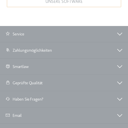
UNSERE SOFTWARE
TESTCOOKIESENABLED
Anbieter:
youtube.com
Zweck:
Wird verwendet, um die
Interaktion der Nutzer mit
Service
eingebetteten Inhalten zu
verfolgen.
Zahlungsmöglichkeiten
Ablauf:
1 Tag
Typ:
HTTP-Cookie
Smartlaw
Geprüfte Qualität
yt-icons-last-purged
Anbieter:
youtube.com
Haben Sie Fragen?
Zweck:
Notwendig für die
Implementierung und
Funktionalität von YouTube-
Email
Videoinhalten auf der Website.