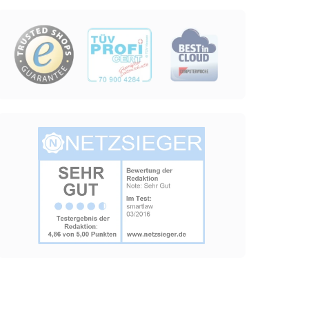
Image
en des Besuchers zu
Image
indem Daten über die
ammelt werden.