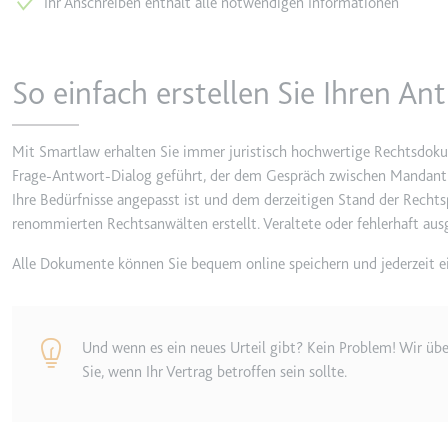
Ihr Anschreiben enthält alle notwendigen Informationen
behalten.
Ablauf:
Sitzung
_ga_#
Anbieter:
smartlaw.d
Typ:
HTTP-Cook
So einfach erstellen Sie Ihren A
Zweck:
Wird verwen
senden. Erf
Mit Smartlaw erhalten Sie immer juristisch hochwertige Rechtsdoku
Ablauf:
2 Jahre
Frage-Antwort-Dialog geführt, der dem Gespräch zwischen Mandant 
Typ:
HTTP-Cook
Ihre Bedürfnisse angepasst ist und dem derzeitigen Stand der Recht
renommierten Rechtsanwälten erstellt. Veraltete oder fehlerhaft a
_gcl_au
Alle Dokumente können Sie bequem online speichern und jederzeit e
Anbieter:
smartlaw.d
Zweck:
Wird verwen
Conversion
Und wenn es ein neues Urteil gibt? Kein Problem! Wir üb
Ablauf:
3 Monate
Sie, wenn Ihr Vertrag betroffen sein sollte.
Typ:
HTTP-Cook