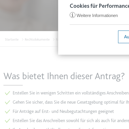
www.smartl
Cookies für Performance
Zweck:
Speichert d
i
Weitere Informationen
Ablauf:
1 Jahr
ccm/collect
Typ:
HTTP-Cook
Anbieter:
google.com
Au
Startseite
Rechtsdokumente
Familie & Vorsorge
Antrag auf Feststellung des
Zweck:
Anstehend
Ablauf:
Sitzung
VISITOR_INFO1_LIVE
Typ:
Pixel-Track
Anbieter:
youtube.co
Zweck:
Versucht, d
Was bietet Ihnen dieser Antrag?
Ablauf:
180 Tage
_ga
Anbieter:
smartlaw.d
Typ:
HTTP-Cook
Erstellen Sie in wenigen Schritten ein vollständiges Anschreibe
Zweck:
Wird verwen
Gehen Sie sicher, dass Sie die neue Gesetzgebung optimal für I
senden. Erf
YSC
Für Anträge auf Erst- und Neubegutachtungen geeignet
Ablauf:
2 Jahre
Anbieter:
youtube.co
Erstellen Sie das Anschreiben sowohl für sich als auch für ander
Typ:
HTTP-Cook
Zweck:
Registriert