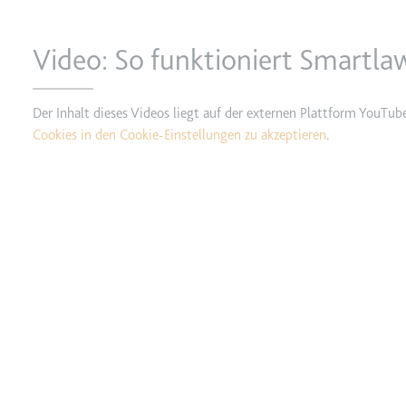
_gcl_ls
Anbieter:
www.googl
Video: So funktioniert Smartla
Zweck:
Verfolgt di
der Optimie
Der Inhalt dieses Videos liegt auf der externen Plattform YouTub
Ablauf:
Beständig
Cookies in den Cookie-Einstellungen zu akzeptieren
.
Typ:
HTML Local
__Secure-ROLLOUT_TOK
Anbieter:
youtube.co
Zweck:
Wird verwend
Ablauf:
180 Tage
Typ:
HTTP-Cook
__Secure-YEC