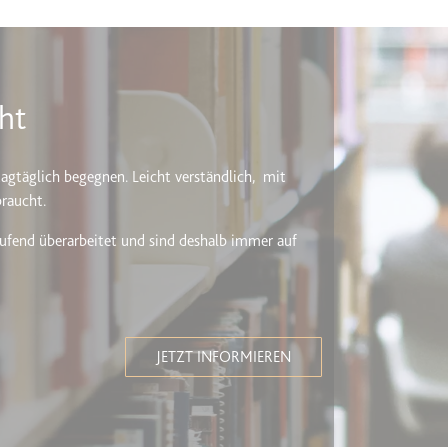
ie
ht
RequestsStore
m
agtäglich begegnen. Leicht verständlich, mit
et, um die Interaktion der Nutzer mit eingebetteten Inhalten zu verfo
braucht.
ufend überarbeitet und sind deshalb immer auf
ase#SWHealthLog
m
JETZT INFORMIEREN
ür die Implementierung und Funktionalität von YouTube-Videoinhalten