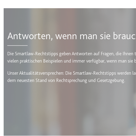
Ablauf:
Sitzung
Typ:
HTTP-Cook
Antworten, wenn man sie brauc
LogsDatabaseV2:V#||Logs
Anbieter:
youtube.co
Die Smartlaw-Rechtstipps geben Antworten auf Fragen, die Ihnen t
Zweck:
Wird verwend
vielen praktischen Beispielen und immer verfügbar, wenn man sie 
Ablauf:
Beständig
Unser Aktualitätsversprechen: Die Smartlaw-Rechtstipps werden la
Typ:
IndexedDB
dem neuesten Stand von Rechtsprechung und Gesetzgebung.
ServiceWorkerLogsDatab
Anbieter:
youtube.co
Zweck:
Notwendig f
Ablauf:
Beständig
Typ:
IndexedDB