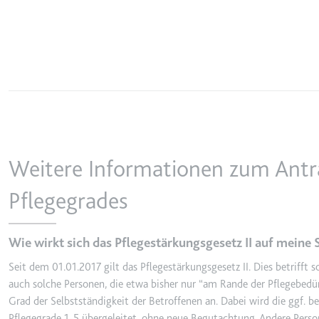
ytidb::LAST_RESULT_EN
Anbieter:
youtube.co
Zweck:
Wird verwend
Ablauf:
Beständig
Typ:
HTML Local
YtIdbMeta#databases
Anbieter:
youtube.co
Weitere Informationen zum Antra
Zweck:
Wird verwend
Pflegegrades
Ablauf:
Beständig
Typ:
IndexedDB
Wie wirkt sich das Pflegestärkungsgesetz II auf meine 
Seit dem 01.01.2017 gilt das Pflegestärkungsgesetz II. Dies betrifft s
auch solche Personen, die etwa bisher nur “am Rande der Pflegebedü
Grad der Selbstständigkeit der Betroffenen an. Dabei wird die ggf. b
Pflegegrade 1-5 übergeleitet, ohne neue Begutachtung. Andere Pers