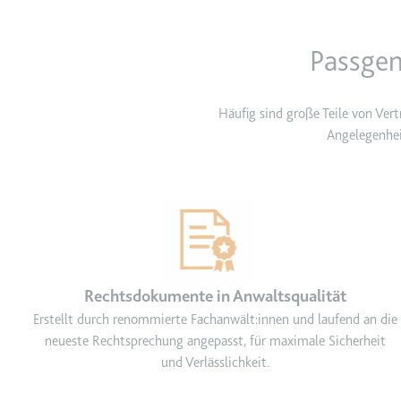
Passgen
TESTCOOKIESENABLED
Anbieter:
youtube.co
Zweck:
Wird verwend
Häufig sind große Teile von Ver
Angelegenhei
Ablauf:
1 Tag
Typ:
HTTP-Cook
yt-icons-last-purged
Anbieter:
youtube.co
Zweck:
Notwendig f
Rechtsdokumente in Anwaltsqualität
Ablauf:
Beständig
Erstellt durch renommierte Fachanwält:innen und laufend an die
neueste Rechtsprechung angepasst, für maximale Sicherheit
Typ:
HTML Local
und Verlässlichkeit.