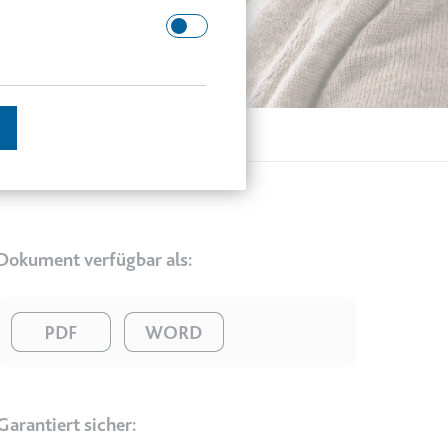
 Domäne.
schätzen.
Dokument verfügbar als:
Image
Image
en des Besuchers zu
Garantiert sicher:
enutzer gesehen hat, zu