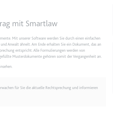
e
ie
ntrag mit Smartlaw
det, um Daten zu Google Analytics über das Gerät und das Verhalt
asst den Besucher über Geräte und Marketingkanäle hinweg.
mente. Mit unserer Software werden Sie durch einen einfachen
und Anwalt ähnelt. Am Ende erhalten Sie ein Dokument, das an
ie
sprechung entspricht. Alle Formulierungen werden von
usgefüllte Musterdokumente gehören somit der Vergangenheit an.
insehen.
e
det, um die Effizienz der Werbeaktivitäten der Website zu messen, 
-Rate der Anzeigen der Website über mehrere Websites hinweg ges
erwachen für Sie die aktuelle Rechtsprechung und informieren
ie