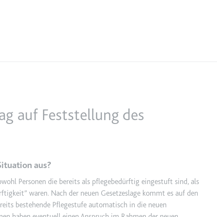
TRY_KEY
m
et, um die Interaktion der Nutzer mit eingebetteten Inhalten zu verfo
 Storage
m
g auf Feststellung des
et, um die Interaktion der Nutzer mit eingebetteten Inhalten zu verfo
Situation aus?
owohl Personen die bereits als pflegebedürftig eingestuft sind, als
rftigkeit” waren. Nach der neuen Gesetzeslage kommt es auf den
ereits bestehende Pflegestufe automatisch in die neuen
onen haben eventuell einen Anspruch im Rahmen der neuen