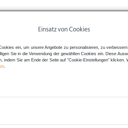
ps
Rechtsnews
Preise
Smartlaw Professional
Einsatz von Cookies
Cookies ein, um unsere Angebote zu personalisieren, zu verbessern u
lligen Sie in die Verwendung der gewählten Cookies ein. Diese Ausw
en, indem Sie am Ende der Seite auf "Cookie-Einstellungen" klicken. 
en
.
Pflegegrades
­ben zur Erst- oder Neubegut­
rkungs­gesetzes II berücksichtigt
JETZT ANTRAG ERSTELLEN
aw.de