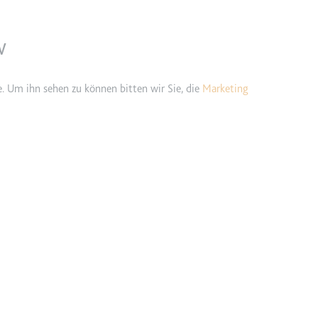
etagmanager.com
w
e Konversionsrate zwischen dem Nutzer und den Werbebannern auf de
rung der Relevanz der Werbung auf der Website.
e. Um ihn sehen zu können bitten wir Sie, die
Marketing
 Storage
EN
m
et, um die Interaktion der Nutzer mit eingebetteten Inhalten zu verfo
ie