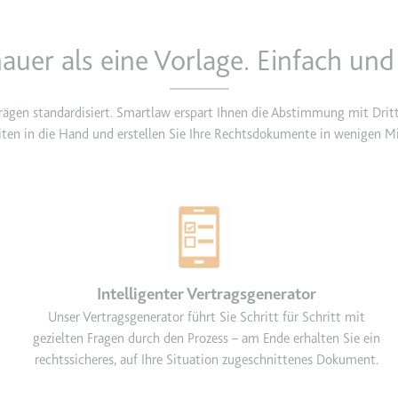
auer als eine Vorlage. Einfach und 
m
et, um die Interaktion der Nutzer mit eingebetteten Inhalten zu verfo
trägen standardisiert. Smartlaw erspart Ihnen die Abstimmung mit Drit
ten in die Hand und erstellen Sie Ihre Rechtsdokumente in wenigen Mi
ie
m
ür die Implementierung und Funktionalität von YouTube-Videoinhalten
Intelligenter Vertragsgenerator
Unser Vertragsgenerator führt Sie Schritt für Schritt mit
gezielten Fragen durch den Prozess – am Ende erhalten Sie ein
 Storage
rechtssicheres, auf Ihre Situation zugeschnittenes Dokument.