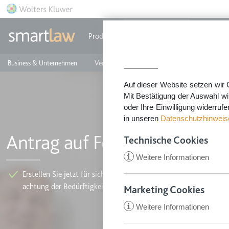
Direkt zum Inhalt
Produkte
Einzeldokumente
Rechtstip
Business & Unternehmen
Vermieten & Immobilien
Familie & Privates
Auf dieser Website setzen wir 
Mit Bestätigung der Auswahl wi
oder Ihre Einwilligung widerruf
in unseren
Datenschutzhinweis
Antrag auf Feststellung des 
Technische Cookies
i
Weitere Informationen
Erstellen Sie jetzt für sich oder eine andere Person ein An­schrei
achtung der Bedürf­tig­keit, das die neuen Kriterien des Pflegestä
Marketing Cookies
i
Weitere Informationen
CookieConsent
Anbieter:
app.smartl