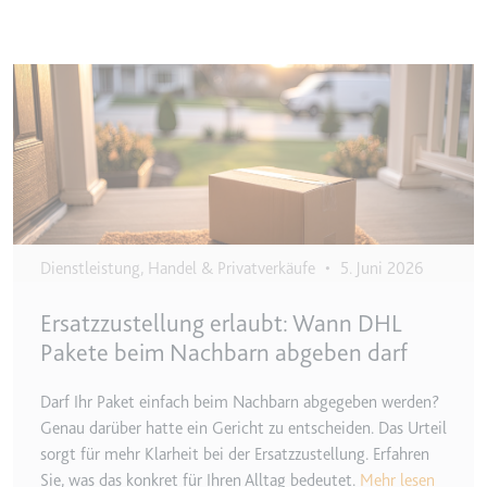
eingebetteten Inhalten zu
verfolgen.
Ablauf:
180 Tage
Image
Typ:
HTTP-Cookie
LAST_RESULT_ENTRY_KEY
Anbieter:
youtube.com
Zweck:
Wird verwendet, um die
Interaktion der Nutzer mit
Dienstleistung, Handel & Privatverkäufe
•
5. Juni 2026
eingebetteten Inhalten zu
verfolgen.
Ersatzzustellung erlaubt: Wann DHL
Ablauf:
Sitzung
Pakete beim Nachbarn abgeben darf
Typ:
HTTP-Cookie
Darf Ihr Paket einfach beim Nachbarn abgegeben werden?
Genau darüber hatte ein Gericht zu entscheiden. Das Urteil
LogsDatabaseV2:V#||LogsRequestsStore
sorgt für mehr Klarheit bei der Ersatzzustellung. Erfahren
Anbieter:
youtube.com
Sie, was das konkret für Ihren Alltag bedeutet.
Mehr lesen