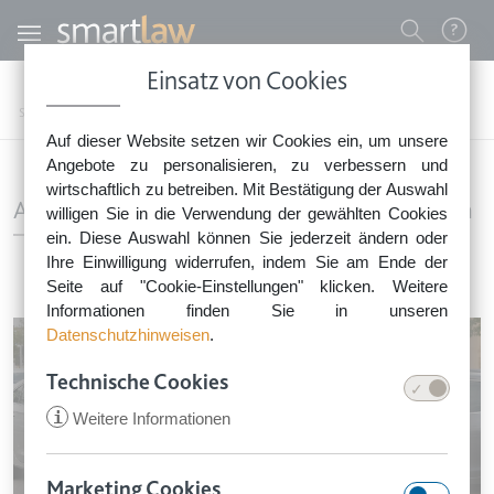
Direkt zum Inhalt
Benutzermenü
Einsatz von Cookies
0800 - 268 4 268 (kostenfrei)
Startseite
Rechtsnews
Auf dieser Website setzen wir Cookies ein, um unsere
Sie erreichen unser Service-Team:
Angebote zu personalisieren, zu verbessern und
Montag bis Freitag: 8-18 Uhr
wirtschaftlich zu betreiben. Mit Bestätigung der Auswahl
Aktuelle Urteile aus Business und Privatleben
Keine Rechtsberatung.
willigen Sie in die Verwendung der gewählten Cookies
ein. Diese Auswahl können Sie jederzeit ändern oder
Ihre Einwilligung widerrufen, indem Sie am Ende der
Seite auf "Cookie-Einstellungen" klicken. Weitere
Informationen finden Sie in unseren
Datenschutzhinweisen
.
Technische Cookies
Mithaftung beim Falschparken: Wer zahlt
was?
i
Weitere Informationen
Marketing Cookies