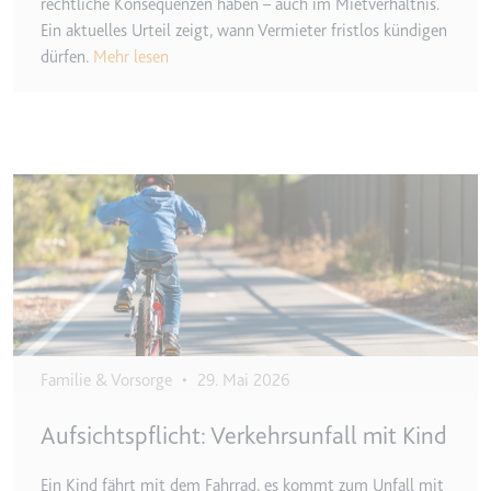
Ablauf:
Beständig
rechtliche Konsequenzen haben – auch im Mietverhältnis.
Ein aktuelles Urteil zeigt, wann Vermieter fristlos kündigen
Typ:
HTML Local Storage
dürfen.
Mehr lesen
ytidb::LAST_RESULT_ENTRY_KEY
Anbieter:
youtube.com
Zweck:
Wird verwendet, um die
Image
Interaktion der Nutzer mit
eingebetteten Inhalten zu
verfolgen.
Ablauf:
Beständig
Typ:
HTML Local Storage
Familie & Vorsorge
•
29. Mai 2026
YtIdbMeta#databases
Anbieter:
youtube.com
Aufsichtspflicht: Verkehrsunfall mit Kind
Zweck:
Wird verwendet, um die
Interaktion der Nutzer mit
Ein Kind fährt mit dem Fahrrad, es kommt zum Unfall mit