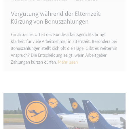
Ablauf:
2 Jahre
Vergütung während der Elternzeit:
Typ:
HTTP-Cookie
Kürzung von Bonuszahlungen
Ein aktuelles Urteil des Bundesarbeitsgerichts bringt
_gcl_au
Klarheit für viele Arbeitnehmer in Elternzeit. Besonders bei
Anbieter:
smartlaw.de
Bonuszahlungen stellt sich oft die Frage: Gibt es weiterhin
Zweck:
Wird verwendet, um die Effizienz
Anspruch? Die Entscheidung zeigt, wann Arbeitgeber
der Werbeaktivitäten der Website
Zahlungen kürzen dürfen.
Mehr lesen
zu messen, indem Daten über die
Conversion-Rate der Anzeigen der
Website über mehrere Websites
hinweg gesammelt werden.
Ablauf:
3 Monate
Image
Typ:
HTTP-Cookie
_gcl_ls