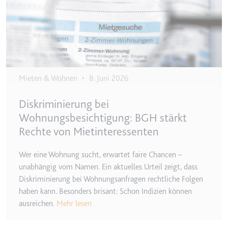
Typ:
HTTP-Cookie
__Secure-YEC
Anbieter:
youtube.com
Zweck:
Speichert die
Mieten & Wohnen
•
8. Juni 2026
Benutzereinstellungen beim Abruf
eines auf anderen Webseiten
Diskriminierung bei
integrierten Youtube-Videos
Wohnungsbesichtigung: BGH stärkt
Ablauf:
Sitzung
Rechte von Mietinteressenten
Typ:
HTTP-Cookie
Wer eine Wohnung sucht, erwartet faire Chancen –
unabhängig vom Namen. Ein aktuelles Urteil zeigt, dass
__Secure-YNID
Diskriminierung bei Wohnungsanfragen rechtliche Folgen
Anbieter:
youtube.com
haben kann. Besonders brisant: Schon Indizien können
ausreichen.
Mehr lesen
Zweck:
Wird verwendet, um die
Interaktion der Nutzer mit