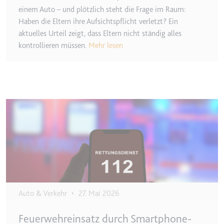
eingebetteten Inhalten zu
einem Auto – und plötzlich steht die Frage im Raum:
verfolgen.
Haben die Eltern ihre Aufsichtspflicht verletzt? Ein
aktuelles Urteil zeigt, dass Eltern nicht ständig alles
Ablauf:
Beständig
kontrollieren müssen.
Mehr lesen
Typ:
IndexedDB
Image
Auto & Verkehr
•
27. Mai 2026
Feuerwehreinsatz durch Smartphone-