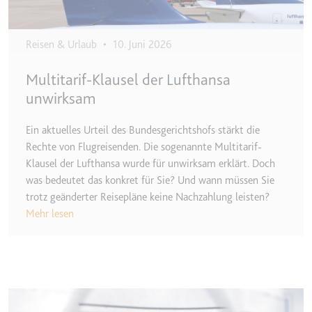
Anbieter:
www.googletagmanager.com
Zweck:
Verfolgt die Konversionsrate
zwischen dem Nutzer und den
Reisen & Urlaub
•
10. Juni 2026
Werbebannern auf der Website -
Dies dient der Optimierung der
Multitarif-Klausel der Lufthansa
Relevanz der Werbung auf der
unwirksam
Website.
Ablauf:
Beständig
Ein aktuelles Urteil des Bundesgerichtshofs stärkt die
Typ:
HTML Local Storage
Rechte von Flugreisenden. Die sogenannte Multitarif-
Klausel der Lufthansa wurde für unwirksam erklärt. Doch
was bedeutet das konkret für Sie? Und wann müssen Sie
__Secure-ROLLOUT_TOKEN
trotz geänderter Reisepläne keine Nachzahlung leisten?
Anbieter:
youtube.com
Mehr lesen
Zweck:
Wird verwendet, um die
Interaktion der Nutzer mit
eingebetteten Inhalten zu
verfolgen.
Image
Ablauf:
180 Tage