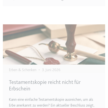
Zweck:
Wird verwendet, um die
Interaktion der Nutzer mit
eingebetteten Inhalten zu
verfolgen.
Image
Ablauf:
Beständig
Typ:
IndexedDB
ServiceWorkerLogsDatabase#SWHealthLog
Anbieter:
youtube.com
Zweck:
Notwendig für die
Erben & Schenken
•
3. Juni 2026
Implementierung und
Funktionalität von YouTube-
Testamentskopie reicht nicht für
Videoinhalten auf der Website.
Erbschein
Ablauf:
Beständig
Kann eine einfache Testamentskopie ausreichen, um als
Typ:
IndexedDB
Erbe anerkannt zu werden? Ein aktueller Beschluss zeigt,