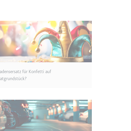
m
et, um die Interaktion der Nutzer mit eingebetteten Inhalten zu verfo
ie
adensersatz für Konfetti auf
vatgrundstück?
m
ür die Implementierung und Funktionalität von YouTube-Videoinhalten
 Storage