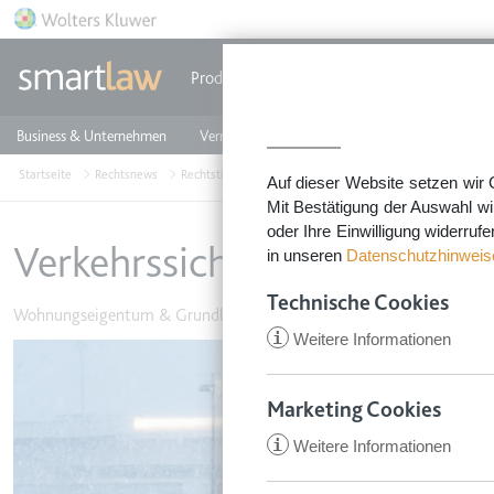
Direkt zum Inhalt
Produkte
Einzeldokumente
Rechtstip
Business & Unternehmen
Vermieten & Immobilien
Familie & Privates
Startseite
Rechtsnews
Rechtstipps Vermieten & Immobilien
Wohnungseigent
Auf dieser Website setzen wir 
Mit Bestätigung der Auswahl wi
oder Ihre Einwilligung widerruf
Verkehrssicherungspflicht: 
in unseren
Datenschutzhinweis
Technische Cookies
Wohnungseigentum & Grundbesitz
•
20. Mai 2026
i
Weitere Informationen
Image
Marketing Cookies
i
Weitere Informationen
CookieConsent
Anbieter:
app.smartl