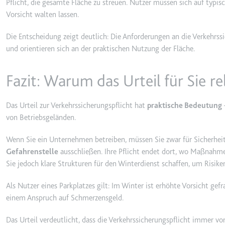
Pflicht, die gesamte Fläche zu streuen. Nutzer müssen sich auf typi
Anbieter:
youtube.co
Vorsicht walten lassen.
Zweck:
Speichert d
Videos
Die Entscheidung zeigt deutlich: Die Anforderungen an die Verkehrss
Ablauf:
Sitzung
und orientieren sich an der praktischen Nutzung der Fläche.
Typ:
HTTP-Cook
Fazit: Warum das Urteil für Sie re
__Secure-YNID
Das Urteil zur Verkehrssicherungspflicht hat
praktische Bedeutung
Anbieter:
youtube.co
von Betriebsgeländen.
Zweck:
Wird verwend
Wenn Sie ein Unternehmen betreiben, müssen Sie zwar für Sicherheit
Ablauf:
180 Tage
Gefahrenstelle
ausschließen. Ihre Pflicht endet dort, wo Maßnahme
Typ:
HTTP-Cook
Sie jedoch klare Strukturen für den Winterdienst schaffen, um Risike
Als Nutzer eines Parkplatzes gilt: Im Winter ist erhöhte Vorsicht gef
LAST_RESULT_ENTRY_K
einem Anspruch auf Schmerzensgeld.
Anbieter:
youtube.co
Das Urteil verdeutlicht, dass die Verkehrssicherungspflicht immer vo
Zweck:
Wird verwend