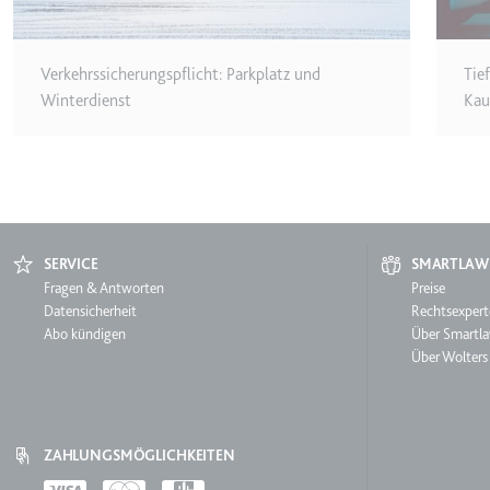
ytidb::LAST_RESULT_EN
Anbieter:
youtube.co
Zweck:
Wird verwend
Verkehrssicherungspflicht: Parkplatz und
Tie
Winterdienst
Kau
Ablauf:
Beständig
Typ:
HTML Local
YtIdbMeta#databases
Anbieter:
youtube.co
SERVICE
SMARTLAW
Zweck:
Wird verwend
Service
Fragen & Antworten
Smartl
Preise
Datensicherheit
Rechtsexpert
Ablauf:
Beständig
Abo kündigen
Über Smartl
Typ:
IndexedDB
Über Wolters
ZAHLUNGSMÖGLICHKEITEN