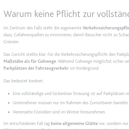
_gcl_ls
Warum keine Pflicht zur vollstä
Anbieter:
www.googl
Zweck:
Verfolgt di
Im Zentrum des Falls steht die sogenannte
Verkehrssicherungspfli
der Optimie
dazu, Gefahrenquellen zu minimieren, damit Besucher nicht zu Scha
Ablauf:
Beständig
Grenzen.
Typ:
HTML Local
Das Gericht stellte klar: Für die Verkehrssicherungspflicht den Parkp
Maßstäbe als für Gehwege
. Während Gehwege möglichst sicher und
Parkplätzen der Fahrzeugverkehr
im Vordergrund.
__Secure-ROLLOUT_TOK
Anbieter:
youtube.co
Das bedeutet konkret:
Zweck:
Wird verwend
Eine vollständige und lückenlose Streuung ist auf Parkplätzen ni
Ablauf:
180 Tage
Unternehmer müssen nur im Rahmen des Zumutbaren handeln.
Typ:
HTTP-Cook
Vereinzelte Eisstellen sind im Winter hinzunehmen.
Im entschiedenen Fall lag
keine allgemeine Glätte
vor, sondern nur
__Secure-YEC