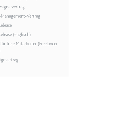
esignervertrag
m-Management-Vertrag
elease
elease (englisch)
für freie Mitarbeiter (Freelancer-
)
lgen.
gnvertrag
 auf der Website.