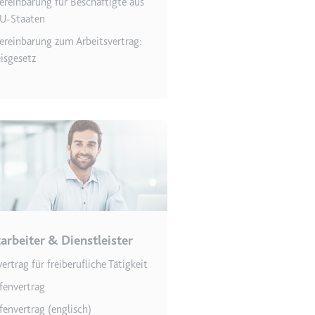
ereinbarung für Beschäftigte aus
U-Staaten
grierten Youtube-
ereinbarung zum Arbeitsvertrag:
isgesetz
lgen.
tarbeiter & Dienstleister
ertrag für freiberufliche Tätigkeit
fenvertrag
fenvertrag (englisch)
lgen.