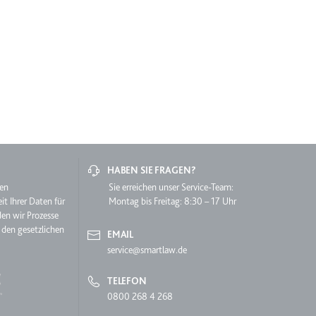
lgen.
HABEN SIE FRAGEN?
lgen.
hen
Sie erreichen unser Service-Team:
it Ihrer Daten für
Montag bis Freitag: 8:30 – 17 Uhr
den wir Prozesse
 den gesetzlichen
EMAIL
service@smartlaw.de
TELEFON
0800 268 4 268