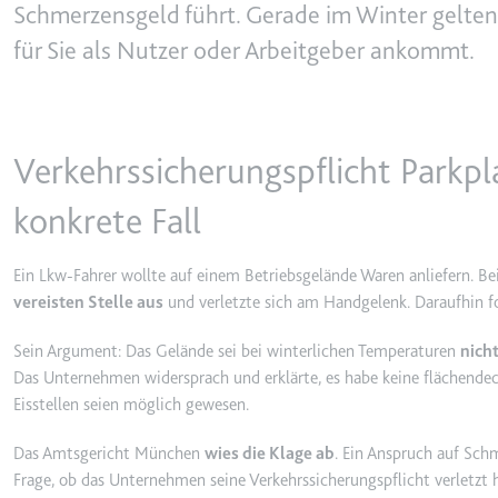
behalten.
Schmerzensgeld führt. Gerade im Winter gelten 
Ablauf:
Sitzung
für Sie als Nutzer oder Arbeitgeber ankommt.
_ga_#
Anbieter:
smartlaw.d
Typ:
HTTP-Cook
Zweck:
Wird verwen
senden. Erf
Verkehrssicherungspflicht Parkpl
Ablauf:
2 Jahre
Typ:
HTTP-Cook
konkrete Fall
Ein Lkw-Fahrer wollte auf einem Betriebsgelände Waren anliefern. B
_gcl_au
vereisten Stelle aus
und verletzte sich am Handgelenk. Daraufhin
Anbieter:
smartlaw.d
Sein Argument: Das Gelände sei bei winterlichen Temperaturen
nich
Zweck:
Wird verwen
Conversion
Das Unternehmen widersprach und erklärte, es habe keine flächendec
Eisstellen seien möglich gewesen.
Ablauf:
3 Monate
Typ:
HTTP-Cook
Das Amtsgericht München
wies die Klage ab
. Ein Anspruch auf Sch
Frage, ob das Unternehmen seine Verkehrssicherungspflicht verletzt h