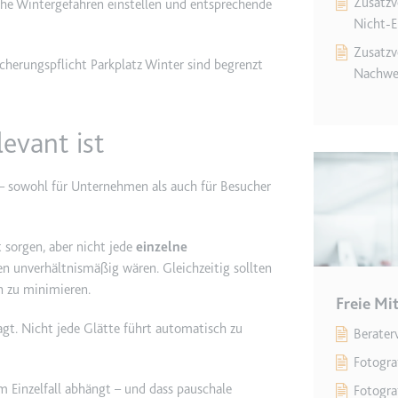
Zusatzv
sche Wintergefahren einstellen und entsprechende
m
Nicht-E
ie Benutzereinstellungen beim Abruf eines auf anderen Webseiten inte
Zusatzv
icherungspflicht Parkplatz Winter sind begrenzt
Nachwe
ie
levant ist
– sowohl für Unternehmen als auch für Besucher
m
et, um die Interaktion der Nutzer mit eingebetteten Inhalten zu verfo
 sorgen, aber nicht jede
einzelne
n unverhältnismäßig wären. Gleichzeitig sollten
ie
n zu minimieren.
Freie Mi
ragt. Nicht jede Glätte führt automatisch zu
Beraterv
EY
Fotogra
m
m Einzelfall abhängt – und dass pauschale
Fotogra
et, um die Interaktion der Nutzer mit eingebetteten Inhalten zu verfo