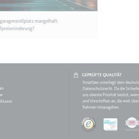
TRY_KEY
m
et, um die Interaktion der Nutzer mit eingebetteten Inhalten zu verfo
fgaragenstellplatz mangelhaft:
fpreisminderung?
 Storage
m
GEPRÜFTE QUALITÄT
et, um die Interaktion der Nutzer mit eingebetteten Inhalten zu verfo
aw
Smartlaw unterliegt dem deutsc
en
Datenschutzrecht. Da die Sicherhe
aw
uns oberste Priorität besitzt, wen
und Vorschriften an, die weit über
 Kluwer
Rahmen hinausgehen.
Quality