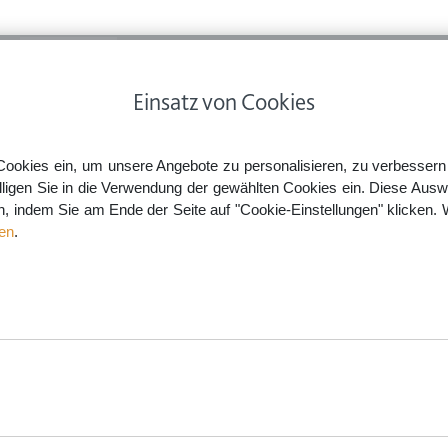
ps
Rechtsnews
Preise
Smartlaw Professional
Einsatz von Cookies
um & Grundbesitz
Verkehrssicherungspflicht: Parkplatz und Winterdienst
Cookies ein, um unsere Angebote zu personalisieren, zu verbessern u
lligen Sie in die Verwendung der gewählten Cookies ein. Diese Ausw
en, indem Sie am Ende der Seite auf "Cookie-Einstellungen" klicken. 
Parkplatz und Winterdienst
en
.
aw.de