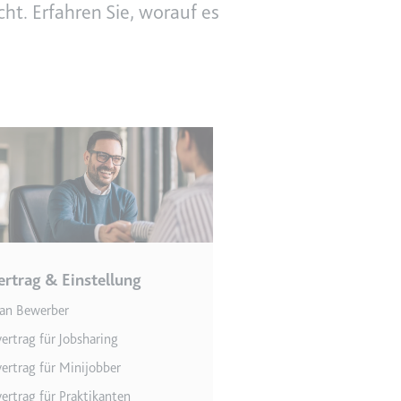
ht. Erfahren Sie, worauf es
en des Besuchers zu
ertrag & Einstellung
indem Daten über die
ammelt werden.
an Bewerber
vertrag für Jobsharing
vertrag für Minijobber
vertrag für Praktikanten