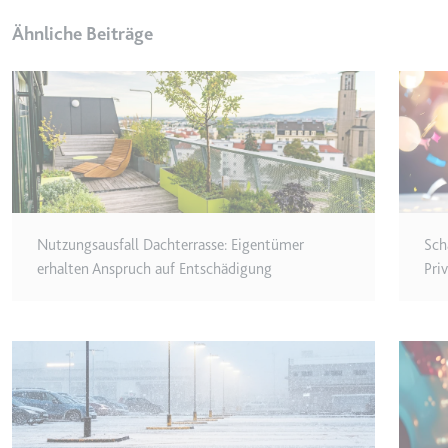
Ähnliche Beiträge
TESTCOOKIESENABLED
Anbieter:
youtube.co
Zweck:
Wird verwend
Ablauf:
1 Tag
Typ:
HTTP-Cook
Nutzungsausfall Dachterrasse: Eigentümer
Sch
yt-icons-last-purged
erhalten Anspruch auf Entschädigung
Pri
Anbieter:
youtube.co
Zweck:
Notwendig f
Ablauf:
Beständig
Typ:
HTML Local