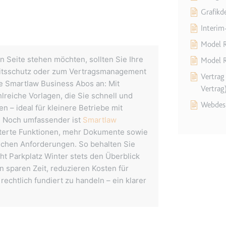
Grafikd
Interi
ie
Model R
n Seite stehen möchten, sollten Sie Ihre
Model R
RequestsStore
beitsschutz oder zum Vertragsmanagement
Vertrag 
m
ie Smartlaw Business Abos an: Mit
Vertrag
hlreiche Vorlagen, die Sie schnell und
et, um die Interaktion der Nutzer mit eingebetteten Inhalten zu verfo
Webdesi
 – ideal für kleinere Betriebe mit
. Noch umfassender ist
Smartlaw
eiterte Funktionen, mehr Dokumente sowie
lichen Anforderungen. So behalten Sie
t Parkplatz Winter stets den Überblick
ase#SWHealthLog
 sparen Zeit, reduzieren Kosten für
m
echtlich fundiert zu handeln – ein klarer
ür die Implementierung und Funktionalität von YouTube-Videoinhalten