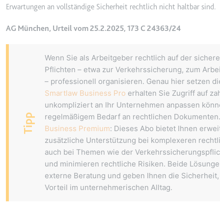
Erwartungen an vollständige Sicherheit rechtlich nicht haltbar sind.
Ablauf:
Sitzung
AG München, Urteil vom 25.2.2025, 173 C 24363/24
Typ:
HTTP-Cook
Wenn Sie als Arbeitgeber rechtlich auf der sichere
LogsDatabaseV2:V#||Logs
Pflichten – etwa zur Verkehrssicherung, zum Ar
Anbieter:
youtube.co
– professionell organisieren. Genau hier setzen d
Smartlaw Business Pro
erhalten Sie Zugriff auf za
Zweck:
Wird verwend
unkompliziert an Ihr Unternehmen anpassen können
Ablauf:
Beständig
Tipp
regelmäßigem Bedarf an rechtlichen Dokumenten
Typ:
IndexedDB
Business Premium
: Dieses Abo bietet Ihnen erw
zusätzliche Unterstützung bei komplexeren recht
auch bei Themen wie der Verkehrssicherungspflich
ServiceWorkerLogsDatab
und minimieren rechtliche Risiken. Beide Lösungen
Anbieter:
youtube.co
externe Beratung und geben Ihnen die Sicherheit, r
Vorteil im unternehmerischen Alltag.
Zweck:
Notwendig f
Ablauf:
Beständig
Typ:
IndexedDB