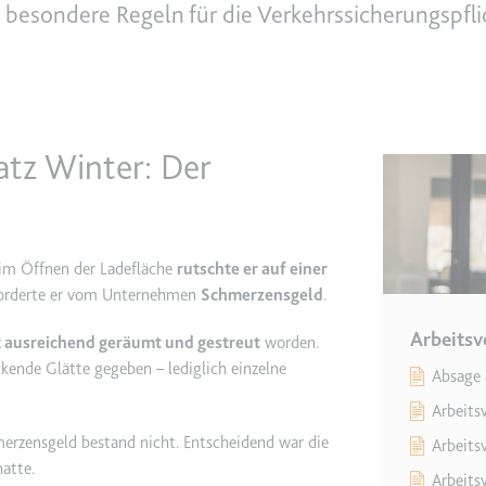
besondere Regeln für die Verkehrssicherungspflic
e
ie
det, um Daten zu Google Analytics über das Gerät und das Verhalt
asst den Besucher über Geräte und Marketingkanäle hinweg.
atz Winter: Der
ie
eim Öffnen der Ladefläche
rutschte er auf einer
 forderte er vom Unternehmen
Schmerzensgeld
.
e
Arbeitsv
t ausreichend geräumt und gestreut
worden.
det, um die Effizienz der Werbeaktivitäten der Website zu messen, 
-Rate der Anzeigen der Website über mehrere Websites hinweg ges
kende Glätte gegeben – lediglich einzelne
Absage 
Arbeits
ie
merzensgeld bestand nicht. Entscheidend war die
Arbeits
atte.
Arbeits