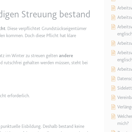
Arbeits
ndigen Streuung bestand
etagmanager.com
Arbeitsv
e Konversionsrate zwischen dem Nutzer und den Werbebannern auf de
Arbeitsv
cht
. Diese verpflichtet Grundstückseigentümer
rung der Relevanz der Werbung auf der Website.
englisc
den kommen. Doch diese Pflicht hat klare
Arbeitsv
 Storage
Arbeitsv
latz im Winter zu streuen gelten
andere
englisc
 rutschfrei gehalten werden müssen, steht bei
Arbeits
EN
m
Datensc
et, um die Interaktion der Nutzer mit eingebetteten Inhalten zu verfo
Sidelet
cht erforderlich.
Vereinb
ie
Verläng
Welcher 
mich?
 punktuelle Eisbildung. Deshalb bestand keine