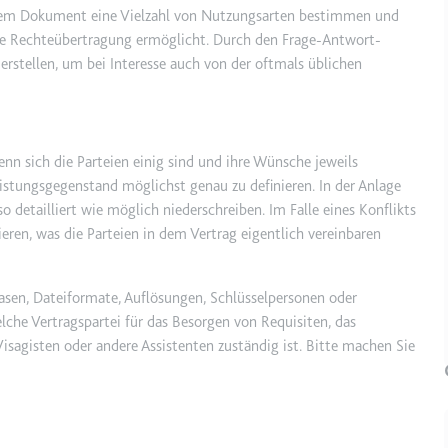
esem Dokument eine Vielzahl von Nutzungsarten bestimmen und
nde Rechteübertragung ermöglicht. Durch den Frage-Antwort-
etagmanager.com
erstellen, um bei Interesse auch von der oftmals üblichen
e Konversionsrate zwischen dem Nutzer und den Werbebannern auf de
rung der Relevanz der Werbung auf der Website.
nn sich die Parteien einig sind und ihre Wünsche jeweils
 Storage
eistungsgegenstand möglichst genau zu definieren. In der Anlage
o detailliert wie möglich niederschreiben. Im Falle eines Konflikts
ieren, was die Parteien in dem Vertrag eigentlich vereinbaren
EN
m
et, um die Interaktion der Nutzer mit eingebetteten Inhalten zu verfo
asen, Dateiformate, Auflösungen, Schlüsselpersonen oder
lche Vertragspartei für das Besorgen von Requisiten, das
isagisten oder andere Assistenten zuständig ist. Bitte machen Sie
ie