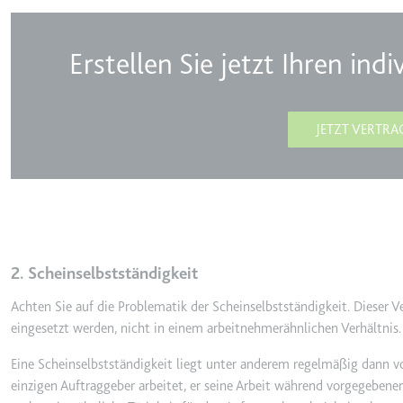
Anbieter:
youtube.co
Zweck:
Speichert d
Erstellen Sie jetzt Ihren ind
Videos
Ablauf:
Sitzung
Typ:
HTTP-Cook
JETZT VERTRA
__Secure-YNID
Anbieter:
youtube.co
Zweck:
Wird verwend
Ablauf:
180 Tage
2. Scheinselbstständigkeit
Typ:
HTTP-Cook
Achten Sie auf die Problematik der Scheinselbstständigkeit. Dieser V
eingesetzt werden, nicht in einem arbeitnehmerähnlichen Verhältnis.
LAST_RESULT_ENTRY_K
Eine Scheinselbstständigkeit liegt unter anderem regelmäßig dann v
Anbieter:
youtube.co
einzigen Auftraggeber arbeitet, er seine Arbeit während vorgegebener
Zweck:
Wird verwend