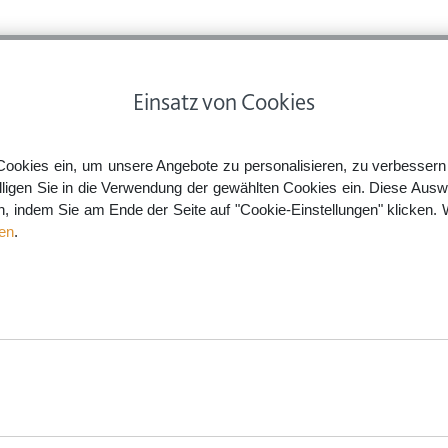
ps
Rechtsnews
Preise
Smartlaw Professional
Einsatz von Cookies
Cookies ein, um unsere Angebote zu personalisieren, zu verbessern u
lligen Sie in die Verwendung der gewählten Cookies ein. Diese Ausw
en, indem Sie am Ende der Seite auf "Cookie-Einstellungen" klicken. 
en
.
eeinräumung und
JETZT VERTRAG ERSTELLEN
aw.de