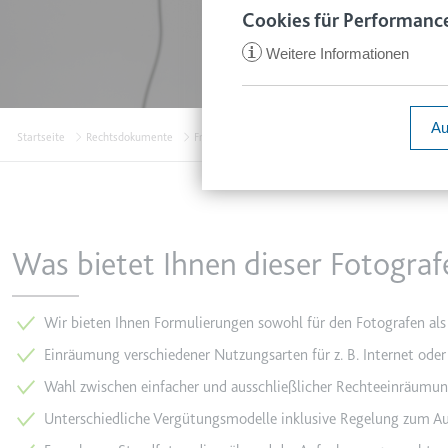
www.smartl
Cookies für Performance
Zweck:
Speichert d
i
Weitere Informationen
Ablauf:
1 Jahr
ccm/collect
Typ:
HTTP-Cook
Anbieter:
google.com
Au
Startseite
Rechtsdokumente
Freie Mitarbeiter & Dienstleister
Fotografenvert
Zweck:
Anstehend
Ablauf:
Sitzung
VISITOR_INFO1_LIVE
Typ:
Pixel-Track
Anbieter:
youtube.co
Zweck:
Versucht, d
Was bietet Ihnen dieser Fotograf
Ablauf:
180 Tage
_ga
Anbieter:
smartlaw.d
Typ:
HTTP-Cook
Wir bieten Ihnen Formulierungen sowohl für den Fotografen als
Zweck:
Wird verwen
Einräumung verschiedener Nutzungsarten für z. B. Internet ode
senden. Erf
YSC
Wahl zwischen einfacher und ausschließlicher Rechteeinräumu
Ablauf:
2 Jahre
Anbieter:
youtube.co
Unterschiedliche Vergütungsmodelle inklusive Regelung zum Au
Typ:
HTTP-Cook
Zweck:
Registriert