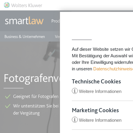
Direkt zum Inhalt
Produkte
Einzeldokumente
Rechtstip
Business & Unternehmen
Vermieten & Immobilien
Familie & Privates
Auf dieser Website setzen wir 
Mit Bestätigung der Auswahl wi
oder Ihre Einwilligung widerruf
in unseren
Datenschutzhinweis
Fotografenvertrag
Technische Cookies
i
Weitere Informationen
Geeignet für Fotografen und Auftraggeber
Wir unterstützen Sie bei der detaillierten Regelung der Recht
Marketing Cookies
der Vergütung
i
Weitere Informationen
CookieConsent
Anbieter:
app.smartl