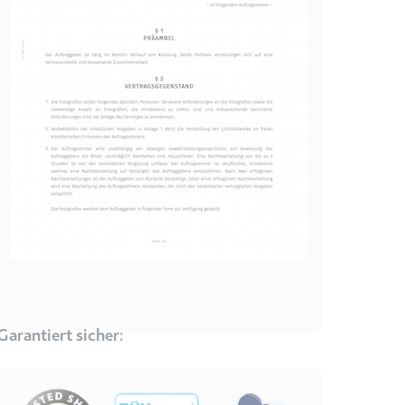
r Website - Dies dient
lgen.
Garantiert sicher:
Image