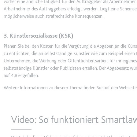
vorher eine ähnliche Tätigkeit für den Auftraggeber als Arbeitnehme
Arbeitnehmer des Auftraggebers erledigt werden. Liegt eine Scheinselb
Ablauf:
Sitzung
möglicherweise auch strafrechtliche Konsequenzen.
Typ:
HTTP-Cook
3. Künstlersozialkasse (KSK)
LogsDatabaseV2:V#||Logs
Planen Sie bei den Kosten für die Vergütung die Abgaben an die Künstl
Anbieter:
youtube.co
zu entrichten, die an selbstständige Künstler wie zum Beispiel eine
Zweck:
Wird verwend
Unternehmen, die Werbung oder Öffentlichkeitsarbeit für ihr eigene
Ablauf:
Beständig
selbstständige Künstler oder Publizisten erteilen. Der Abgabesatz wu
auf 4,8% gefallen.
Typ:
IndexedDB
Weitere Informationen zu diesem Thema finden Sie auf den Webseiten
ServiceWorkerLogsDatab
Anbieter:
youtube.co
Video: So funktioniert Smartla
Zweck:
Notwendig f
Ablauf:
Beständig
Typ:
IndexedDB