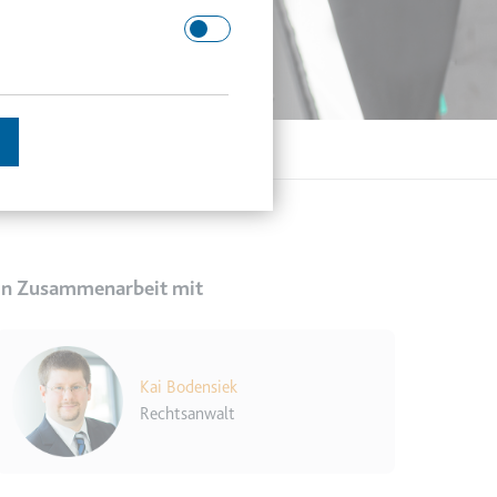
 Domäne.
schätzen.
In Zusammenarbeit mit
en des Besuchers zu
Kai Bodensiek
Rechtsanwalt
enutzer gesehen hat, zu