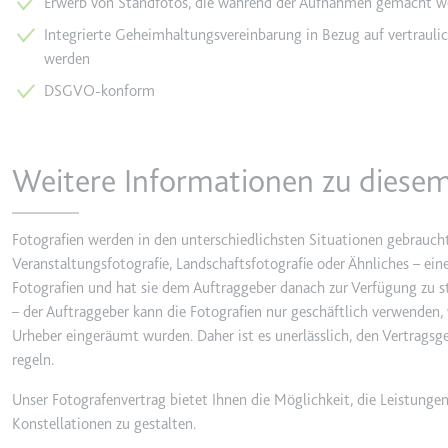
Erwerb von Standfotos, die während der Aufnahmen gemacht w
behalten.
Integrierte Geheimhaltungsvereinbarung in Bezug auf vertraul
Ablauf:
Sitzung
_ga_#
werden
Anbieter:
smartlaw.d
Typ:
HTTP-Cook
DSGVO-konform
Zweck:
Wird verwen
senden. Erf
Ablauf:
2 Jahre
Weitere Informationen zu diesem
Typ:
HTTP-Cook
Fotografien werden in den unterschiedlichsten Situationen gebrauch
_gcl_au
Veranstaltungsfotografie, Landschaftsfotografie oder Ähnliches – ein
Anbieter:
smartlaw.d
Fotografien und hat sie dem Auftraggeber danach zur Verfügung zu st
– der Auftraggeber kann die Fotografien nur geschäftlich verwende
Zweck:
Wird verwen
Urheber eingeräumt wurden. Daher ist es unerlässlich, den Vertragsg
Conversion
regeln.
Ablauf:
3 Monate
Unser Fotografenvertrag bietet Ihnen die Möglichkeit, die Leistunge
Typ:
HTTP-Cook
Konstellationen zu gestalten.