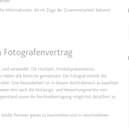
erden
iche Informationen, die im Zuge der Zusammenarbeit bekannt
e
ie
det, um Daten zu Google Analytics über das Gerät und das Verhalt
asst den Besucher über Geräte und Marketingkanäle hinweg.
 Fotografenvertrag
ie
t und verwendet. Ob Hochzeit, Produktpräsentation,
es haben alle Bereiche gemeinsam: Der Fotograf erstellt die
e
ellen. Eine Besonderheit ist in diesem Rechtsbereich zu beachten
n, wenn ihm auch die Nutzungs- und Verwertungsrechte vom
det, um die Effizienz der Werbeaktivitäten der Website zu messen, 
egenstand sowie die Rechteübertragung möglichst detailliert zu
-Rate der Anzeigen der Website über mehrere Websites hinweg ges
n beider Parteien genau zu beschreiben und in verschiedenen
ie