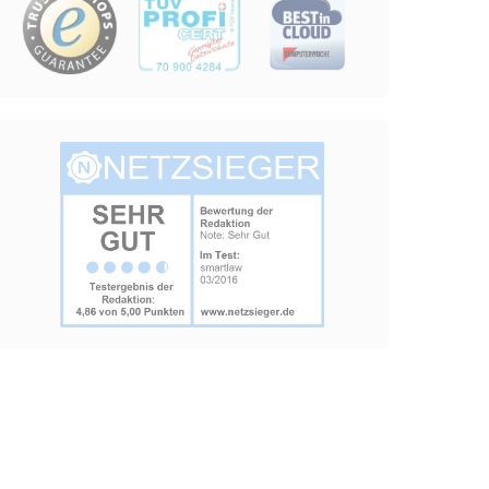
grierten Youtube-
Image
lgen.
lgen.