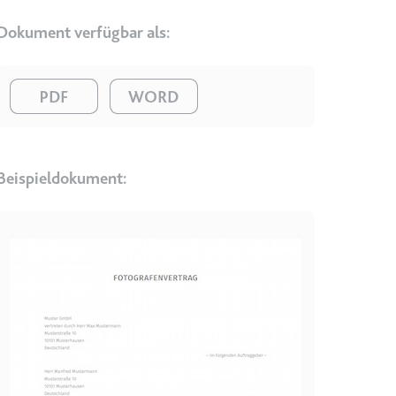
Dokument verfügbar als:
Image
Image
en des Besuchers zu
Beispieldokument:
Image
indem Daten über die
ammelt werden.