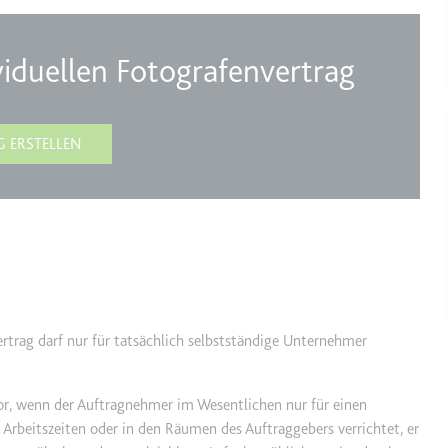
m
ie Benutzereinstellungen beim Abruf eines auf anderen Webseiten inte
ividuellen Fotografenvertrag
ie
G ERSTELLEN
m
et, um die Interaktion der Nutzer mit eingebetteten Inhalten zu verfo
ie
ertrag darf nur für tatsächlich selbstständige Unternehmer
EY
or, wenn der Auftragnehmer im Wesentlichen nur für einen
m
 Arbeitszeiten oder in den Räumen des Auftraggebers verrichtet, er
et, um die Interaktion der Nutzer mit eingebetteten Inhalten zu verfo