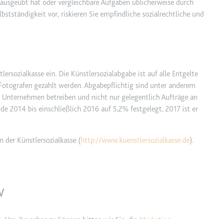
r ausgeübt hat oder vergleichbare Aufgaben üblicherweise durch
stständigkeit vor, riskieren Sie empfindliche sozialrechtliche und
ie
RequestsStore
ersozialkasse ein. Die Künstlersozialabgabe ist auf alle Entgelte
m
n Fotografen gezahlt werden. Abgabepflichtig sind unter anderem
et, um die Interaktion der Nutzer mit eingebetteten Inhalten zu verfo
s Unternehmen betreiben und nicht nur gelegentlich Aufträge an
rde 2014 bis einschließlich 2016 auf 5,2% festgelegt, 2017 ist er
 der Künstlersozialkasse (
http://www.kuenstlersozialkasse.de
).
ase#SWHealthLog
m
w
ür die Implementierung und Funktionalität von YouTube-Videoinhalten