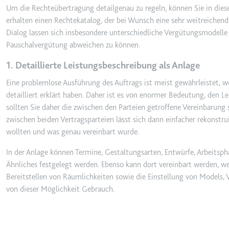
Um die Rechteübertragung detailgenau zu regeln, können Sie in di
_gcl_ls
erhalten einen Rechtekatalog, der bei Wunsch eine sehr weitreiche
Anbieter:
www.googl
Dialog lassen sich insbesondere unterschiedliche Vergütungsmodelle 
Zweck:
Verfolgt di
Pauschalvergütung abweichen zu können.
der Optimie
1. Detaillierte Leistungsbeschreibung als Anlage
Ablauf:
Beständig
Eine problemlose Ausführung des Auftrags ist meist gewährleistet, we
Typ:
HTML Local
detailliert erklärt haben. Daher ist es von enormer Bedeutung, den L
sollten Sie daher die zwischen den Parteien getroffene Vereinbarung s
zwischen beiden Vertragsparteien lässt sich dann einfacher rekonstru
__Secure-ROLLOUT_TOK
wollten und was genau vereinbart wurde.
Anbieter:
youtube.co
Zweck:
Wird verwend
In der Anlage können Termine, Gestaltungsarten, Entwürfe, Arbeitsph
Ähnliches festgelegt werden. Ebenso kann dort vereinbart werden, we
Ablauf:
180 Tage
Bereitstellen von Räumlichkeiten sowie die Einstellung von Models, V
Typ:
HTTP-Cook
von dieser Möglichkeit Gebrauch.
__Secure-YEC