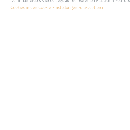
Der Inhalt dieses Videos liegt auf der externen Plattform YouTub
Cookies in den Cookie-Einstellungen zu akzeptieren
.
TESTCOOKIESENABLED
Anbieter:
youtube.co
Zweck:
Wird verwend
Ablauf:
1 Tag
Typ:
HTTP-Cook
yt-icons-last-purged
Anbieter:
youtube.co
Zweck:
Notwendig f
Ablauf:
Beständig
Typ:
HTML Local