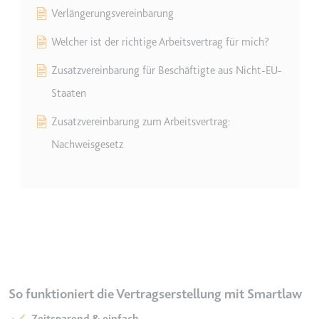
Verlängerungsvereinbarung
TESTCOOKIESENABLED
Welcher ist der richtige Arbeitsvertrag für mich?
Anbieter:
youtube.com
Zweck:
Wird verwendet, um die
Zusatzvereinbarung für Beschäftigte aus Nicht-EU-
Interaktion der Nutzer mit
Staaten
eingebetteten Inhalten zu
verfolgen.
Zusatzvereinbarung zum Arbeitsvertrag:
Ablauf:
1 Tag
Nachweisgesetz
Typ:
HTTP-Cookie
yt-icons-last-purged
Anbieter:
youtube.com
Zweck:
Notwendig für die
Implementierung und
Funktionalität von YouTube-
So funktioniert die Vertragserstellung mit Smartlaw
Videoinhalten auf der Website.
Zeitsparend & einfach