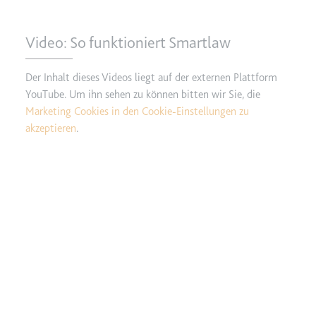
Anbieter:
www.googletagmanager.com
Zweck:
Verfolgt die Konversionsrate
Video: So funktioniert Smartlaw
zwischen dem Nutzer und den
Werbebannern auf der Website -
Dies dient der Optimierung der
Der Inhalt dieses Videos liegt auf der externen Plattform
Relevanz der Werbung auf der
YouTube. Um ihn sehen zu können bitten wir Sie, die
Website.
Marketing Cookies in den Cookie-Einstellungen zu
Ablauf:
Beständig
akzeptieren
.
Typ:
HTML Local Storage
__Secure-ROLLOUT_TOKEN
Anbieter:
youtube.com
Zweck:
Wird verwendet, um die
Interaktion der Nutzer mit
eingebetteten Inhalten zu
verfolgen.
Ablauf:
180 Tage