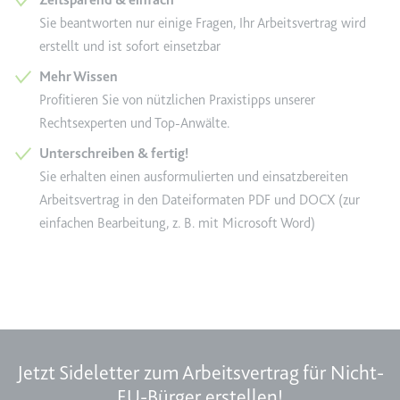
Ablauf:
Beständig
Sie beantworten nur einige Fragen, Ihr Arbeitsvertrag wird
Typ:
HTML Local Storage
erstellt und ist sofort einsetzbar
Mehr Wissen
ytidb::LAST_RESULT_ENTRY_KEY
Profitieren Sie von nützlichen Praxistipps unserer
Anbieter:
youtube.com
Rechtsexperten und Top-Anwälte.
Zweck:
Wird verwendet, um die
Unterschreiben & fertig!
Interaktion der Nutzer mit
Sie erhalten einen ausformulierten und einsatzbereiten
eingebetteten Inhalten zu
Arbeitsvertrag in den Dateiformaten PDF und DOCX (zur
verfolgen.
einfachen Bearbeitung, z. B. mit Microsoft Word)
Ablauf:
Beständig
Typ:
HTML Local Storage
YtIdbMeta#databases
Anbieter:
youtube.com
Jetzt Sideletter zum Arbeitsvertrag für Nicht-
Zweck:
Wird verwendet, um die
EU-Bürger erstellen!
Interaktion der Nutzer mit