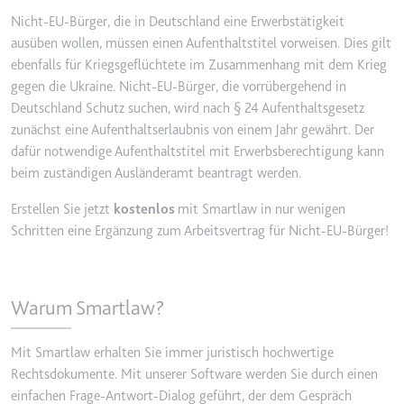
YouTube-Videos zu schätzen.
Nicht-EU-Bürger, die in Deutschland eine Erwerbstätigkeit
Zweck:
Wird verwendet, um Daten zu
Google Analytics über das Gerät
ausüben wollen, müssen einen Aufenthaltstitel vorweisen. Dies gilt
Ablauf:
180 Tage
und das Verhalten des Besuchers
ebenfalls für Kriegsgeflüchtete im Zusammenhang mit dem Krieg
Typ:
HTTP-Cookie
zu senden. Erfasst den Besucher
gegen die Ukraine. Nicht-EU-Bürger, die vorrübergehend in
über Geräte und Marketingkanäle
Deutschland Schutz suchen, wird nach § 24 Aufenthaltsgesetz
hinweg.
zunächst eine Aufenthaltserlaubnis von einem Jahr gewährt. Der
YSC
Ablauf:
2 Jahre
dafür notwendige Aufenthaltstitel mit Erwerbsberechtigung kann
Anbieter:
youtube.com
beim zuständigen Ausländeramt beantragt werden.
Typ:
HTTP-Cookie
Zweck:
Registriert eine eindeutige ID, um
Erstellen Sie jetzt
kostenlos
mit Smartlaw in nur wenigen
Statistiken der Videos von
Schritten eine Ergänzung zum Arbeitsvertrag für Nicht-EU-Bürger!
YouTube, die der Benutzer
_ga_#
gesehen hat, zu behalten.
Anbieter:
smartlaw.de
Ablauf:
Sitzung
Zweck:
Wird verwendet, um Daten zu
Warum Smartlaw?
Typ:
HTTP-Cookie
Google Analytics über das Gerät
und das Verhalten des Besuchers
Mit Smartlaw erhalten Sie immer juristisch hochwertige
zu senden. Erfasst den Besucher
Rechtsdokumente. Mit unserer Software werden Sie durch einen
über Geräte und Marketingkanäle
hinweg.
einfachen Frage-Antwort-Dialog geführt, der dem Gespräch