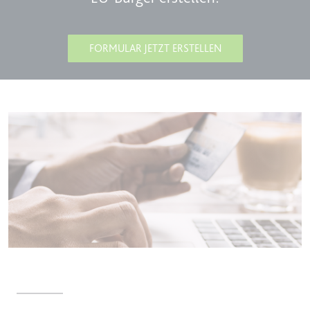
eingebetteten Inhalten zu
verfolgen.
FORMULAR JETZT ERSTELLEN
Ablauf:
Beständig
Typ:
IndexedDB
Ihre Daten sind sicher!
Smartlaw unterliegt dem deutschen Datenschutzrecht. Da die