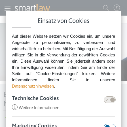
Direkt zum Inhalt
Benutzermenü
Einsatz von Cookies
0800 - 268 4 268 (kostenfrei)
Auf dieser Website setzen wir Cookies ein, um unsere
Sie erreichen unser Service-Team:
Angebote zu personalisieren, zu verbessern und
Montag bis Freitag: 8-18 Uhr
wirtschaftlich zu betreiben. Mit Bestätigung der Auswahl
Keine Rechtsberatung.
willigen Sie in die Verwendung der gewählten Cookies
ein. Diese Auswahl können Sie jederzeit ändern oder
Ihre Einwilligung widerrufen, indem Sie am Ende der
Seite auf "Cookie-Einstellungen" klicken. Weitere
Informationen finden Sie in unseren
Datenschutzhinweisen
.
Ergänzung für Arbeitsverträge mit
Technische Cookies
Nicht-EU-Bürgern
i
Weitere Informationen
Erstellen Sie mit Smartlaw jetzt kostenlos eine Ergänzung
zum Arbeitsvertrag für Nicht-EU-Bürger
Marketing Cookies