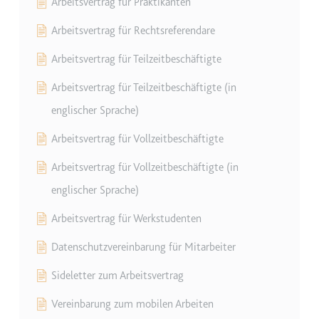
Arbeitsvertrag für Praktikanten
Zweck:
Wird verwendet, um die
Arbeitsvertrag für Rechtsreferendare
Interaktion der Nutzer mit
eingebetteten Inhalten zu
Arbeitsvertrag für Teilzeitbeschäftigte
verfolgen.
Arbeitsvertrag für Teilzeitbeschäftigte (in
Ablauf:
Beständig
englischer Sprache)
Typ:
IndexedDB
Arbeitsvertrag für Vollzeitbeschäftigte
ServiceWorkerLogsDatabase#SWHealthLog
Arbeitsvertrag für Vollzeitbeschäftigte (in
Anbieter:
youtube.com
englischer Sprache)
Zweck:
Notwendig für die
Implementierung und
Arbeitsvertrag für Werkstudenten
Funktionalität von YouTube-
Datenschutzvereinbarung für Mitarbeiter
Videoinhalten auf der Website.
Ablauf:
Beständig
Sideletter zum Arbeitsvertrag
Typ:
IndexedDB
Vereinbarung zum mobilen Arbeiten