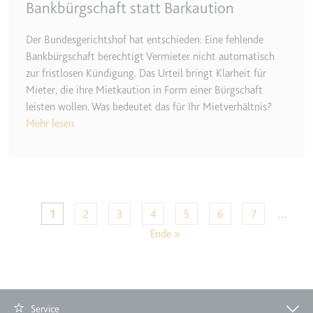
Bankbürgschaft statt Barkaution
Der Bundesgerichtshof hat entschieden: Eine fehlende
Bankbürgschaft berechtigt Vermieter nicht automatisch
zur fristlosen Kündigung. Das Urteil bringt Klarheit für
Mieter, die ihre Mietkaution in Form einer Bürgschaft
leisten wollen. Was bedeutet das für Ihr Mietverhältnis?
Mehr lesen
Seitennummerierung
Let
Aktuelle Seite
Seite
Seite
Seite
Seite
Seite
Seite
1
2
3
4
5
6
7
…
Ende »
Service