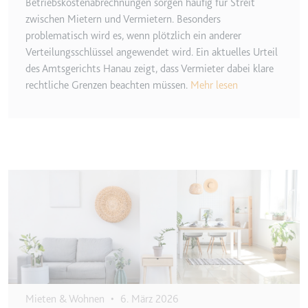
eingebetteten Inhalten zu
Betriebskostenabrechnungen sorgen häufig für Streit
verfolgen.
zwischen Mietern und Vermietern. Besonders
problematisch wird es, wenn plötzlich ein anderer
Ablauf:
180 Tage
Verteilungsschlüssel angewendet wird. Ein aktuelles Urteil
Typ:
HTTP-Cookie
des Amtsgerichts Hanau zeigt, dass Vermieter dabei klare
rechtliche Grenzen beachten müssen.
Mehr lesen
LAST_RESULT_ENTRY_KEY
Anbieter:
youtube.com
Zweck:
Wird verwendet, um die
Interaktion der Nutzer mit
Image
eingebetteten Inhalten zu
verfolgen.
Ablauf:
Sitzung
Typ:
HTTP-Cookie
LogsDatabaseV2:V#||LogsRequestsStore
Mieten & Wohnen
•
6. März 2026
Anbieter:
youtube.com