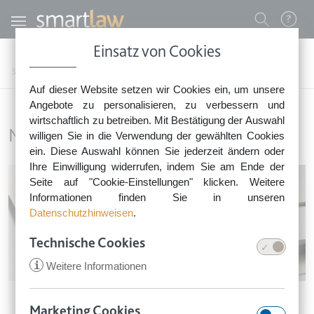
Direkt zum Inhalt
Benutzermenü
Einsatz von Cookies
0800 - 268 4 268 (kostenfrei)
Startseite
Rechtsnews
Rechtstipps Familie & Privates
Mieten & Wohnen
Auf dieser Website setzen wir Cookies ein, um unsere
Sie erreichen unser Service-Team:
Angebote zu personalisieren, zu verbessern und
Montag bis Freitag: 8-18 Uhr
wirtschaftlich zu betreiben. Mit Bestätigung der Auswahl
Mieten & Wohnen
Keine Rechtsberatung.
willigen Sie in die Verwendung der gewählten Cookies
ein. Diese Auswahl können Sie jederzeit ändern oder
Ihre Einwilligung widerrufen, indem Sie am Ende der
Image
Seite auf "Cookie-Einstellungen" klicken. Weitere
Informationen finden Sie in unseren
Datenschutzhinweisen
.
Technische Cookies
i
Weitere Informationen
Mieten & Wohnen
•
22. Juli 2026
Marketing Cookies