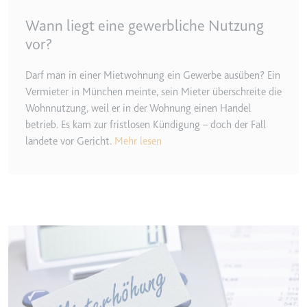
Zweck:
Wird verwendet, um die
Wann liegt eine gewerbliche Nutzung
Interaktion der Nutzer mit
vor?
eingebetteten Inhalten zu
verfolgen.
Darf man in einer Mietwohnung ein Gewerbe ausüben? Ein
Ablauf:
Beständig
Vermieter in München meinte, sein Mieter überschreite die
Typ:
IndexedDB
Wohnnutzung, weil er in der Wohnung einen Handel
betrieb. Es kam zur fristlosen Kündigung – doch der Fall
landete vor Gericht.
Mehr lesen
ServiceWorkerLogsDatabase#SWHealthLog
Anbieter:
youtube.com
Zweck:
Notwendig für die
Implementierung und
Funktionalität von YouTube-
Image
Videoinhalten auf der Website.
Ablauf:
Beständig
Typ:
IndexedDB