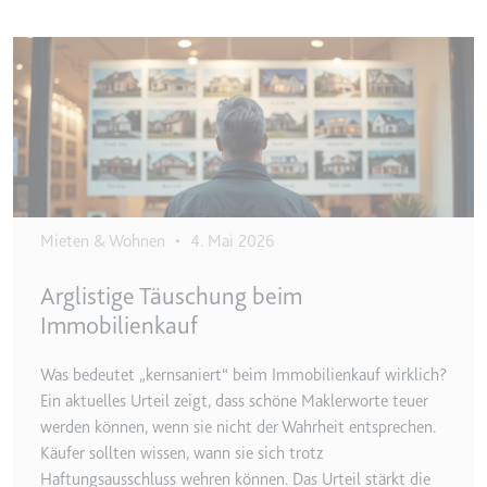
Anbieter:
www.googletagmanager.com
Zweck:
Verfolgt die Konversionsrate
Image
zwischen dem Nutzer und den
Werbebannern auf der Website -
Dies dient der Optimierung der
Relevanz der Werbung auf der
Website.
Ablauf:
Beständig
Typ:
HTML Local Storage
Mieten & Wohnen
•
4. Mai 2026
Arglistige Täuschung beim
__Secure-ROLLOUT_TOKEN
Immobilienkauf
Anbieter:
youtube.com
Zweck:
Wird verwendet, um die
Was bedeutet „kernsaniert“ beim Immobilienkauf wirklich?
Interaktion der Nutzer mit
Ein aktuelles Urteil zeigt, dass schöne Maklerworte teuer
eingebetteten Inhalten zu
werden können, wenn sie nicht der Wahrheit entsprechen.
verfolgen.
Käufer sollten wissen, wann sie sich trotz
Ablauf:
180 Tage
Haftungsausschluss wehren können. Das Urteil stärkt die