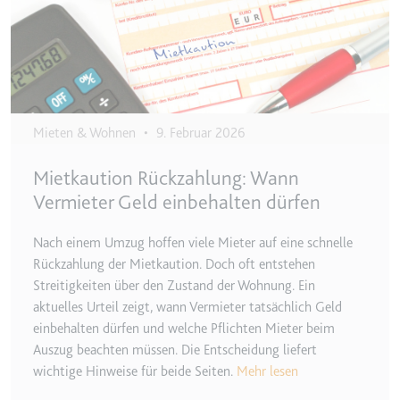
Ablauf:
Beständig
Typ:
HTML Local Storage
ytidb::LAST_RESULT_ENTRY_KEY
Anbieter:
youtube.com
Mieten & Wohnen
•
9. Februar 2026
Zweck:
Wird verwendet, um die
Interaktion der Nutzer mit
Mietkaution Rückzahlung: Wann
eingebetteten Inhalten zu
Vermieter Geld einbehalten dürfen
verfolgen.
Ablauf:
Beständig
Nach einem Umzug hoffen viele Mieter auf eine schnelle
Typ:
HTML Local Storage
Rückzahlung der Mietkaution. Doch oft entstehen
Streitigkeiten über den Zustand der Wohnung. Ein
aktuelles Urteil zeigt, wann Vermieter tatsächlich Geld
YtIdbMeta#databases
einbehalten dürfen und welche Pflichten Mieter beim
Anbieter:
youtube.com
Auszug beachten müssen. Die Entscheidung liefert
wichtige Hinweise für beide Seiten.
Mehr lesen
Zweck:
Wird verwendet, um die
Interaktion der Nutzer mit