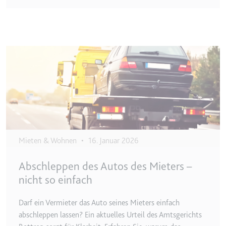
eingebetteten Inhalten zu
verfolgen.
Ablauf:
Beständig
Image
Typ:
IndexedDB
Mieten & Wohnen
•
16. Januar 2026
Abschleppen des Autos des Mieters –
nicht so einfach
Darf ein Vermieter das Auto seines Mieters einfach
abschleppen lassen? Ein aktuelles Urteil des Amtsgerichts