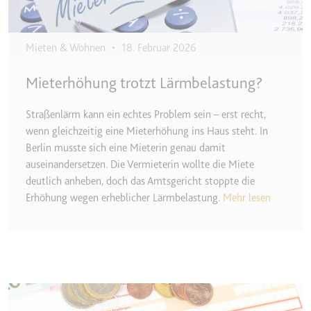
TESTCOOKIESENABLED
Anbieter:
youtube.com
Mieten & Wohnen
•
18. Februar 2026
Zweck:
Wird verwendet, um die
Mieterhöhung trotzt Lärmbelastung?
Interaktion der Nutzer mit
eingebetteten Inhalten zu
verfolgen.
Straßenlärm kann ein echtes Problem sein – erst recht,
wenn gleichzeitig eine Mieterhöhung ins Haus steht. In
Ablauf:
1 Tag
Berlin musste sich eine Mieterin genau damit
Typ:
HTTP-Cookie
auseinandersetzen. Die Vermieterin wollte die Miete
deutlich anheben, doch das Amtsgericht stoppte die
Erhöhung wegen erheblicher Lärmbelastung.
Mehr lesen
yt-icons-last-purged
Anbieter:
youtube.com
Zweck:
Notwendig für die
Implementierung und
Funktionalität von YouTube-
Videoinhalten auf der Website.
Image