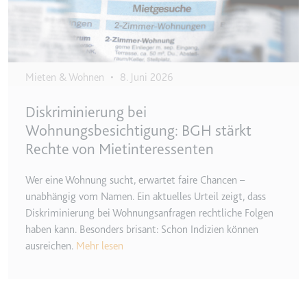
Ablauf:
2 Jahre
Typ:
HTTP-Cookie
Mieten & Wohnen
•
8. Juni 2026
_gcl_au
Anbieter:
smartlaw.de
Diskriminierung bei
Zweck:
Wird verwendet, um die Effizienz
Wohnungsbesichtigung: BGH stärkt
der Werbeaktivitäten der Website
Rechte von Mietinteressenten
zu messen, indem Daten über die
Conversion-Rate der Anzeigen der
Wer eine Wohnung sucht, erwartet faire Chancen –
Website über mehrere Websites
unabhängig vom Namen. Ein aktuelles Urteil zeigt, dass
hinweg gesammelt werden.
Diskriminierung bei Wohnungsanfragen rechtliche Folgen
Ablauf:
3 Monate
haben kann. Besonders brisant: Schon Indizien können
Typ:
HTTP-Cookie
ausreichen.
Mehr lesen
_gcl_ls