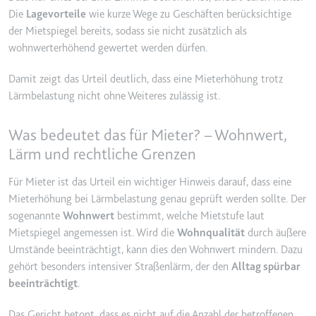
Die
Lagevorteile
wie kurze Wege zu Gesch
ä
ften ber
ü
cksichtige
Ablauf:
2 Jahre
der Mietspiegel bereits, sodass sie nicht zusätzlich als
Typ:
HTTP-Cookie
wohnwerterhöhend gewertet werden dürfen.
Damit zeigt das Urteil deutlich, dass eine Mieterhöhung trotz
_gcl_au
Lärmbelastung nicht ohne Weiteres zulässig ist.
Anbieter:
smartlaw.de
Zweck:
Wird verwendet, um die Effizienz
Was bedeutet das für Mieter? – Wohnwert,
der Werbeaktivitäten der Website
Lärm und rechtliche Grenzen
zu messen, indem Daten über die
Conversion-Rate der Anzeigen der
Für Mieter ist das Urteil ein wichtiger Hinweis darauf, dass eine
Website über mehrere Websites
Mieterhöhung bei Lärmbelastung genau geprüft werden sollte. Der
hinweg gesammelt werden.
sogenannte
Wohnwert
bestimmt, welche Mietstufe laut
Ablauf:
3 Monate
Mietspiegel angemessen ist. Wird die
Wohnqualität
durch äußere
Umstände beeinträchtigt, kann dies den Wohnwert mindern. Dazu
Typ:
HTTP-Cookie
gehört besonders intensiver Straßenlärm, der den
Alltag spürbar
beeinträchtigt
.
_gcl_ls
Das Gericht betont, dass es nicht auf die Anzahl der betroffenen