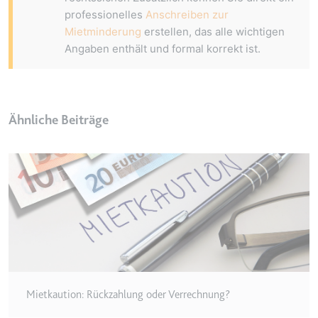
eingebetteten Inhalten zu
professionelles
Anschreiben zur
verfolgen.
Mietminderung
erstellen, das alle wichtigen
Ablauf:
180 Tage
Angaben enthält und formal korrekt ist.
Typ:
HTTP-Cookie
LAST_RESULT_ENTRY_KEY
Ähnliche Beiträge
Anbieter:
youtube.com
Zweck:
Wird verwendet, um die
Interaktion der Nutzer mit
eingebetteten Inhalten zu
verfolgen.
Ablauf:
Sitzung
Typ:
HTTP-Cookie
Mietkaution: Rückzahlung oder Verrechnung?
LogsDatabaseV2:V#||LogsRequestsStore
Anbieter:
youtube.com