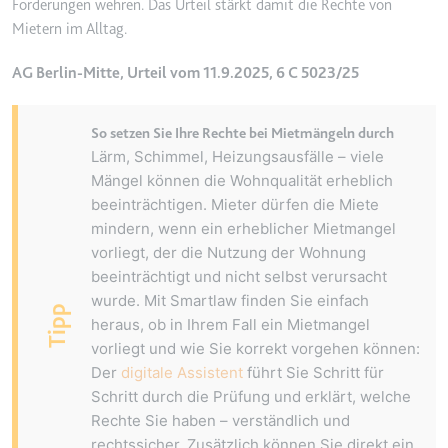
Forderungen wehren. Das Urteil stärkt damit die Rechte von
Typ:
HTTP-Cookie
Mietern im Alltag.
AG Berlin-Mitte, Urteil vom 11.9.2025, 6 C 5023/25
__Secure-YEC
Anbieter:
youtube.com
So setzen Sie Ihre Rechte bei Mietmängeln durch
Zweck:
Speichert die
Lärm, Schimmel, Heizungsausfälle – viele
Benutzereinstellungen beim Abruf
Mängel können die Wohnqualität erheblich
eines auf anderen Webseiten
beeinträchtigen. Mieter dürfen die Miete
integrierten Youtube-Videos
mindern, wenn ein erheblicher Mietmangel
Ablauf:
Sitzung
vorliegt, der die Nutzung der Wohnung
beeinträchtigt und nicht selbst verursacht
Typ:
HTTP-Cookie
wurde. Mit Smartlaw finden Sie einfach
Tipp
heraus, ob in Ihrem Fall ein Mietmangel
__Secure-YNID
vorliegt und wie Sie korrekt vorgehen können:
Der
digitale Assistent
führt Sie Schritt für
Anbieter:
youtube.com
Schritt durch die Prüfung und erklärt, welche
Zweck:
Wird verwendet, um die
Rechte Sie haben – verständlich und
Interaktion der Nutzer mit
rechtssicher. Zusätzlich können Sie direkt ein