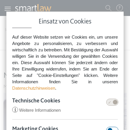
Direkt zum Inhalt
Benutzermenü
Einsatz von Cookies
0800 - 268 4 268 (kostenfrei)
Startseite
Rechtsnews
Rechtstipps Familie & Privates
Mieten & Wohnen
Auf dieser Website setzen wir Cookies ein, um unsere
Sie erreichen unser Service-Team:
Mieterhöhung trotzt Lärmbelastung?
Angebote zu personalisieren, zu verbessern und
Montag bis Freitag: 8-18 Uhr
wirtschaftlich zu betreiben. Mit Bestätigung der Auswahl
Keine Rechtsberatung.
willigen Sie in die Verwendung der gewählten Cookies
ein. Diese Auswahl können Sie jederzeit ändern oder
Ihre Einwilligung widerrufen, indem Sie am Ende der
Mieterhöhung trotzt Lärmbelastung?
Seite auf "Cookie-Einstellungen" klicken. Weitere
Informationen finden Sie in unseren
Mieten & Wohnen
•
18. Februar 2026
Datenschutzhinweisen
.
Image
Technische Cookies
i
Weitere Informationen
Marketing Cookies