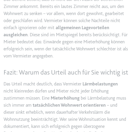
Anbieter:
www.googletagmanager.com
Zimmer ankommt. Bereits ein lautes Zimmer reicht aus, um den
Zweck:
Verfolgt die Konversionsrate
Wohnwert zu senken – vor allem, wenn dort gewohnt, gearbeitet
zwischen dem Nutzer und den
oder geschlafen wird. Vermieter können solche Nachteile nicht
Werbebannern auf der Website -
einfach ignorieren oder mit
allgemeinen Lagevorteilen
Dies dient der Optimierung der
ausgleichen
. Diese sind im Mietspiegel bereits berücksichtigt. Für
Relevanz der Werbung auf der
Mieter bedeutet das: Einwände gegen eine Mieterhöhung können
Website.
erfolgreich sein, wenn der tatsächliche Wohnwert schlechter ist als
Ablauf:
Beständig
vom Vermieter angegeben.
Typ:
HTML Local Storage
Fazit: Warum das Urteil auch für Sie wichtig ist
__Secure-ROLLOUT_TOKEN
Das Urteil macht deutlich, dass Vermieter
Lärmbelastungen
Anbieter:
youtube.com
nicht kleinreden dürfen und Mieter nicht jeder Erhöhung
zustimmen müssen. Eine
Mieterhöhung
bei Lärmbelastung muss
Zweck:
Wird verwendet, um die
sich immer am
tatsächlichen Wohnwert orientieren
– und
Interaktion der Nutzer mit
dieser sinkt erheblich, wenn dauerhafter Verkehrslärm die
eingebetteten Inhalten zu
verfolgen.
Wohnnutzung beeinträchtigt. Wer seine Wohnsituation kennt und
dokumentiert, kann sich erfolgreich gegen überzogene
Ablauf:
180 Tage