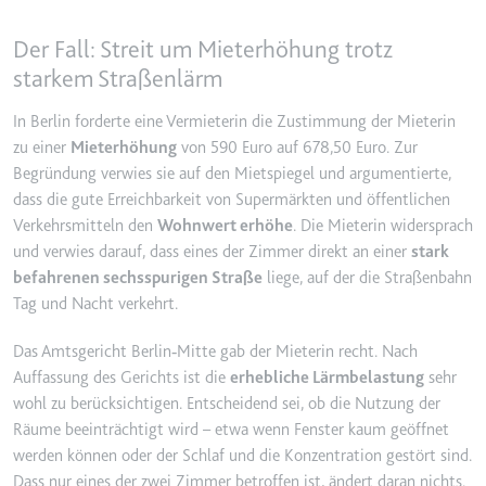
YouTube-Videos zu schätzen.
Zweck:
Wird verwendet, um Daten zu
Der Fall: Streit um Mieterhöhung trotz
Google Analytics über das Gerät
Ablauf:
180 Tage
starkem Straßenlärm
und das Verhalten des Besuchers
Typ:
HTTP-Cookie
zu senden. Erfasst den Besucher
In Berlin forderte eine Vermieterin die Zustimmung der Mieterin
über Geräte und Marketingkanäle
hinweg.
zu einer
Mieterhöhung
von 590 Euro auf 678,50 Euro. Zur
YSC
Begründung verwies sie auf den Mietspiegel und argumentierte,
Ablauf:
2 Jahre
Anbieter:
youtube.com
dass die gute Erreichbarkeit von Supermärkten und öffentlichen
Typ:
HTTP-Cookie
Verkehrsmitteln den
Wohnwert erhöhe
. Die Mieterin widersprach
Zweck:
Registriert eine eindeutige ID, um
und verwies darauf, dass eines der Zimmer direkt an einer
stark
Statistiken der Videos von
befahrenen sechsspurigen Straße
liege, auf der die Straßenbahn
YouTube, die der Benutzer
_ga_#
gesehen hat, zu behalten.
Tag und Nacht verkehrt.
Anbieter:
smartlaw.de
Ablauf:
Sitzung
Das Amtsgericht Berlin
‑
Mitte gab der Mieterin recht. Nach
Zweck:
Wird verwendet, um Daten zu
Typ:
HTTP-Cookie
Auffassung des Gerichts ist die
erhebliche L
ä
rmbelastung
sehr
Google Analytics über das Gerät
und das Verhalten des Besuchers
wohl zu ber
ü
cksichtigen. Entscheidend sei, ob die Nutzung der
zu senden. Erfasst den Besucher
R
ä
ume beeintr
ä
chtigt wird
–
etwa wenn Fenster kaum ge
ö
ffnet
über Geräte und Marketingkanäle
werden k
ö
nnen oder der Schlaf und die Konzentration gest
ö
rt sind.
hinweg.
Dass nur eines der zwei Zimmer betroffen ist,
ä
ndert daran nichts.