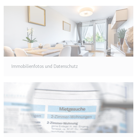
Zweck:
Wird verwendet, um die
Interaktion der Nutzer mit
eingebetteten Inhalten zu
verfolgen.
Ablauf:
Beständig
Typ:
IndexedDB
Immobilienfotos und Datenschutz
ServiceWorkerLogsDatabase#SWHealthLog
Anbieter:
youtube.com
Zweck:
Notwendig für die
Implementierung und
Funktionalität von YouTube-
Videoinhalten auf der Website.
Ablauf:
Beständig
Typ:
IndexedDB