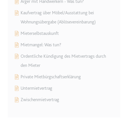
Ärger mit Handwerkern - Was tun?
eingebetteten Inhalten zu
verfolgen.
Kaufvertrag über Möbel/Ausstattung bei
Ablauf:
Beständig
Wohnungsübergabe (Ablösevereinbarung)
Typ:
IndexedDB
Mieterselbstauskunft
Mietmangel: Was tun?
Ordentliche Kündigung des Mietvertrags durch
den Mieter
Private Mietbürgschaftserklärung
Untermietvertrag
Zwischenmietvertrag