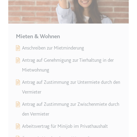
Ablauf:
Beständig
Typ:
HTML Local Storage
ytidb::LAST_RESULT_ENTRY_KEY
Mieten & Wohnen
Anbieter:
youtube.com
Anschreiben zur Mietminderung
Zweck:
Wird verwendet, um die
Interaktion der Nutzer mit
Antrag auf Genehmigung zur Tierhaltung in der
eingebetteten Inhalten zu
verfolgen.
Mietwohnung
Ablauf:
Beständig
Antrag auf Zustimmung zur Untermiete durch den
Typ:
HTML Local Storage
Vermieter
Antrag auf Zustimmung zur Zwischenmiete durch
YtIdbMeta#databases
den Vermieter
Anbieter:
youtube.com
Arbeitsvertrag für Minijob im Privathaushalt
Zweck:
Wird verwendet, um die
Interaktion der Nutzer mit