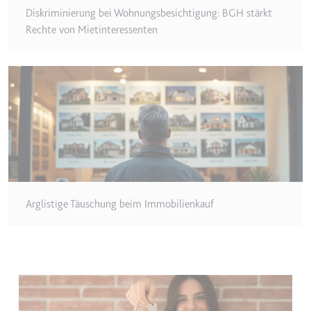
Diskriminierung bei Wohnungsbesichtigung: BGH stärkt
TESTCOOKIESENABLED
Rechte von Mietinteressenten
Anbieter:
youtube.com
Zweck:
Wird verwendet, um die
Interaktion der Nutzer mit
eingebetteten Inhalten zu
verfolgen.
Ablauf:
1 Tag
Typ:
HTTP-Cookie
yt-icons-last-purged
Arglistige Täuschung beim Immobilienkauf
Anbieter:
youtube.com
Zweck:
Notwendig für die
Implementierung und
Funktionalität von YouTube-
Videoinhalten auf der Website.