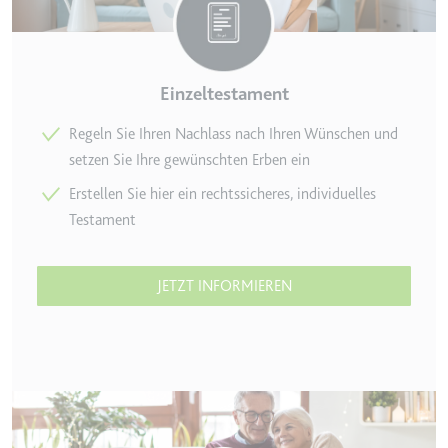
eingebetteten Inhalten zu
verfolgen.
Ablauf:
180 Tage
Typ:
HTTP-Cookie
Einzeltestament
Regeln Sie Ihren Nachlass nach Ihren Wünschen und
LAST_RESULT_ENTRY_KEY
setzen Sie Ihre gewünschten Erben ein
Anbieter:
youtube.com
Erstellen Sie hier ein rechtssicheres, individuelles
Zweck:
Wird verwendet, um die
Testament
Interaktion der Nutzer mit
eingebetteten Inhalten zu
verfolgen.
JETZT INFORMIEREN
Ablauf:
Sitzung
Typ:
HTTP-Cookie
LogsDatabaseV2:V#||LogsRequestsStore
Anbieter:
youtube.com