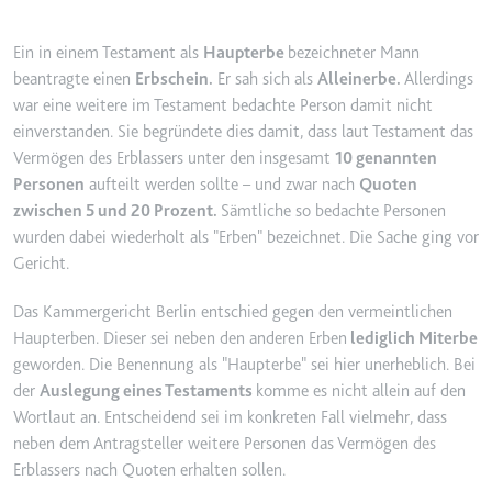
YouTube-Videos zu schätzen.
Zweck:
Wird verwendet, um Daten zu
Google Analytics über das Gerät
Ein in einem Testament als
Haupterbe
bezeichneter Mann
Ablauf:
180 Tage
und das Verhalten des Besuchers
beantragte einen
Erbschein.
Er sah sich als
Alleinerbe.
Allerdings
Typ:
HTTP-Cookie
zu senden. Erfasst den Besucher
war eine weitere im Testament bedachte Person damit nicht
über Geräte und Marketingkanäle
einverstanden. Sie begründete dies damit, dass laut Testament das
hinweg.
Vermögen des Erblassers unter den insgesamt
10 genannten
YSC
Ablauf:
2 Jahre
Personen
aufteilt werden sollte – und zwar nach
Quoten
Anbieter:
youtube.com
zwischen 5 und 20 Prozent.
Sämtliche so bedachte Personen
Typ:
HTTP-Cookie
Zweck:
Registriert eine eindeutige ID, um
wurden dabei wiederholt als "Erben" bezeichnet. Die Sache ging vor
Statistiken der Videos von
Gericht.
YouTube, die der Benutzer
_ga_#
gesehen hat, zu behalten.
Das Kammergericht Berlin entschied gegen den vermeintlichen
Anbieter:
smartlaw.de
Haupterben. Dieser sei neben den anderen Erben
lediglich Miterbe
Ablauf:
Sitzung
Zweck:
Wird verwendet, um Daten zu
geworden. Die Benennung als "Haupterbe" sei hier unerheblich. Bei
Typ:
HTTP-Cookie
Google Analytics über das Gerät
der
Auslegung eines Testaments
komme es nicht allein auf den
und das Verhalten des Besuchers
Wortlaut an. Entscheidend sei im konkreten Fall vielmehr, dass
zu senden. Erfasst den Besucher
neben dem Antragsteller weitere Personen das Vermögen des
über Geräte und Marketingkanäle
Erblassers nach Quoten erhalten sollen.
hinweg.