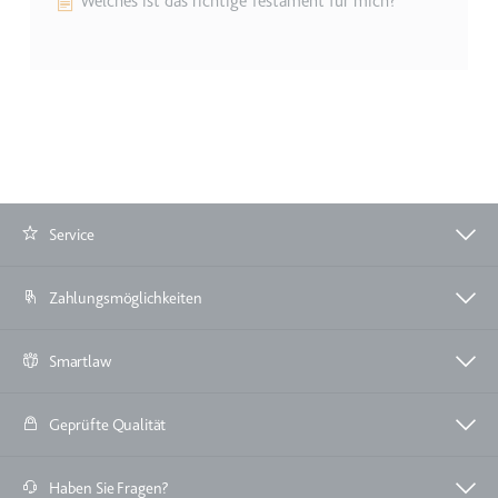
Welches ist das richtige Testament für mich?
eingebetteten Inhalten zu
verfolgen.
Ablauf:
Beständig
Typ:
IndexedDB
Service
Zahlungsmöglichkeiten
Smartlaw
Geprüfte Qualität
Haben Sie Fragen?