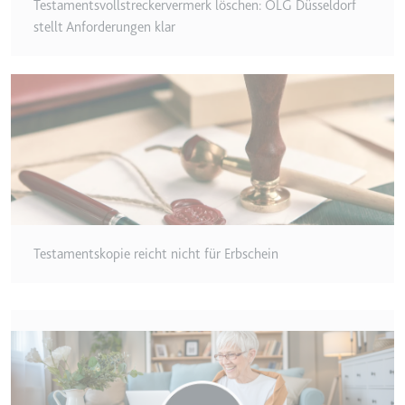
Testamentsvollstreckervermerk löschen: OLG Düsseldorf
Typ:
HTTP-Cookie
stellt Anforderungen klar
__Secure-YEC
Anbieter:
youtube.com
Zweck:
Speichert die
Benutzereinstellungen beim Abruf
eines auf anderen Webseiten
integrierten Youtube-Videos
Ablauf:
Sitzung
Typ:
HTTP-Cookie
Testamentskopie reicht nicht für Erbschein
__Secure-YNID
Anbieter:
youtube.com
Zweck:
Wird verwendet, um die
Interaktion der Nutzer mit