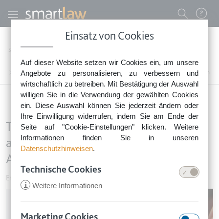
Direkt zum Inhalt
Benutzermenü
Einsatz von Cookies
0800 - 268 4 268 (kostenfrei)
Startseite
Rechtsnews
Rechtstipps Familie & Privates
Erben & Schenken
Auf dieser Website setzen wir Cookies ein, um unsere
Sie erreichen unser Service-Team:
Testamentsauslegung: Bezeichnung als Haupterbe macht noch keinen Alleinerben
Angebote zu personalisieren, zu verbessern und
Montag bis Freitag: 8-18 Uhr
wirtschaftlich zu betreiben. Mit Bestätigung der Auswahl
Keine Rechtsberatung.
willigen Sie in die Verwendung der gewählten Cookies
ein. Diese Auswahl können Sie jederzeit ändern oder
Ihre Einwilligung widerrufen, indem Sie am Ende der
Testamentsauslegung: Bezeichnung
Seite auf "Cookie-Einstellungen" klicken. Weitere
Informationen finden Sie in unseren
als Haupterbe macht noch keinen
Datenschutzhinweisen
.
Alleinerben
Technische Cookies
Erben & Schenken
•
30. Januar 2019
i
Weitere Informationen
Image
Marketing Cookies