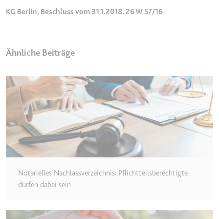
Ablauf:
2 Jahre
KG Berlin, Beschluss vom 31.1.2018, 26 W 57/16
Typ:
HTTP-Cookie
Ähnliche Beiträge
_gcl_au
Anbieter:
smartlaw.de
Zweck:
Wird verwendet, um die Effizienz
der Werbeaktivitäten der Website
zu messen, indem Daten über die
Conversion-Rate der Anzeigen der
Website über mehrere Websites
hinweg gesammelt werden.
Ablauf:
3 Monate
Notarielles Nachlassverzeichnis: Pflichtteilsberechtigte
Typ:
HTTP-Cookie
dürfen dabei sein
_gcl_ls