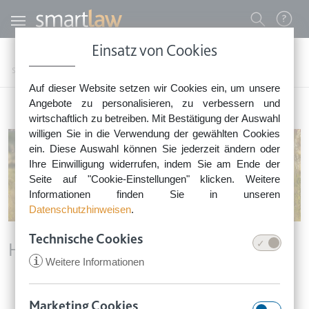
Direkt zum Inhalt
Benutzermenü
Einsatz von Cookies
0800 - 268 4 268 (kostenfrei)
Startseite
Rechtstipps
Rechtstipps Familie & Privates
Haustier
Auf dieser Website setzen wir Cookies ein, um unsere
Sie erreichen unser Service-Team:
Angebote zu personalisieren, zu verbessern und
Montag bis Freitag: 8-18 Uhr
wirtschaftlich zu betreiben. Mit Bestätigung der Auswahl
Keine Rechtsberatung.
willigen Sie in die Verwendung der gewählten Cookies
ein. Diese Auswahl können Sie jederzeit ändern oder
Ihre Einwilligung widerrufen, indem Sie am Ende der
Seite auf "Cookie-Einstellungen" klicken. Weitere
Informationen finden Sie in unseren
Datenschutzhinweisen
.
Technische Cookies
Haustier
i
Weitere Informationen
Marketing Cookies