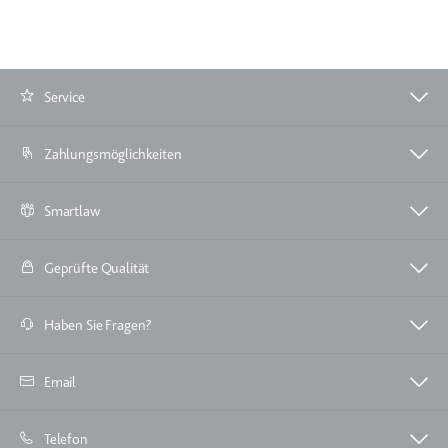
Anbieter:
www.googletagmanager.com
Zweck:
Verfolgt die Konversionsrate
zwischen dem Nutzer und den
Werbebannern auf der Website -
Service
Dies dient der Optimierung der
Relevanz der Werbung auf der
Website.
Zahlungsmöglichkeiten
Ablauf:
Beständig
Typ:
HTML Local Storage
Smartlaw
Geprüfte Qualität
__Secure-ROLLOUT_TOKEN
Anbieter:
youtube.com
Haben Sie Fragen?
Zweck:
Wird verwendet, um die
Interaktion der Nutzer mit
Email
eingebetteten Inhalten zu
verfolgen.
Ablauf:
180 Tage
Telefon