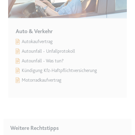
Auto & Verkehr
en des Besuchers zu
Autokaufvertrag
Autounfall - Unfallprotokoll
Autounfall - Was tun?
Kündigung Kfz-Haftpflichtversicherung
Motorradkaufvertrag
indem Daten über die
ammelt werden.
Weitere Rechtstipps