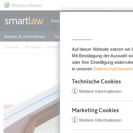
Direkt zum Inhalt
Produkte
Einzeldokumente
Rechtstip
Business & Unternehmen
Vermieten & Immobilien
Familie & Privates
Startseite
Rechtstipps
Rechtstipps Familie & Privates
Auto & Verkehr
Auf dieser Website setzen wir 
Mit Bestätigung der Auswahl wi
oder Ihre Einwilligung widerruf
in unseren
Datenschutzhinweis
Technische Cookies
i
Weitere Informationen
Marketing Cookies
i
Weitere Informationen
CookieConsent
Anbieter:
app.smartl