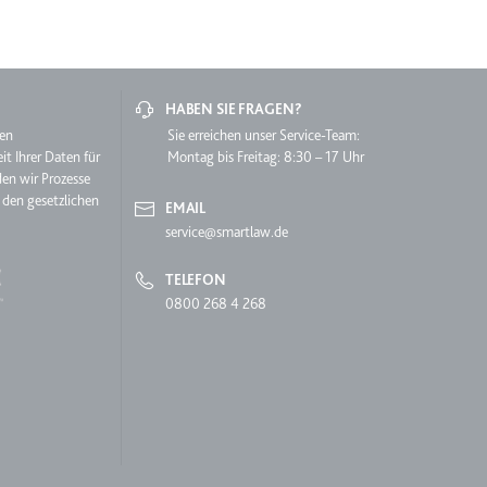
grierten Youtube-
HABEN SIE FRAGEN?
hen
Sie erreichen unser Service-Team:
it Ihrer Daten für
Montag bis Freitag: 8:30 – 17 Uhr
den wir Prozesse
 den gesetzlichen
EMAIL
service@smartlaw.de
lgen.
TELEFON
0800 268 4 268
lgen.