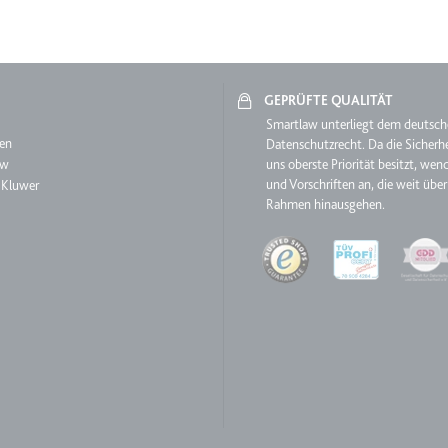
m
ie Benutzereinstellungen beim Abruf eines auf anderen Webseiten inte
GEPRÜFTE QUALITÄT
aw
Smartlaw unterliegt dem deutsc
ie
en
Datenschutzrecht. Da die Sicherhe
aw
uns oberste Priorität besitzt, wen
und Vorschriften an, die weit über
 Kluwer
Rahmen hinausgehen.
m
Quality
et, um die Interaktion der Nutzer mit eingebetteten Inhalten zu verfo
ie
EY
m
et, um die Interaktion der Nutzer mit eingebetteten Inhalten zu verfo