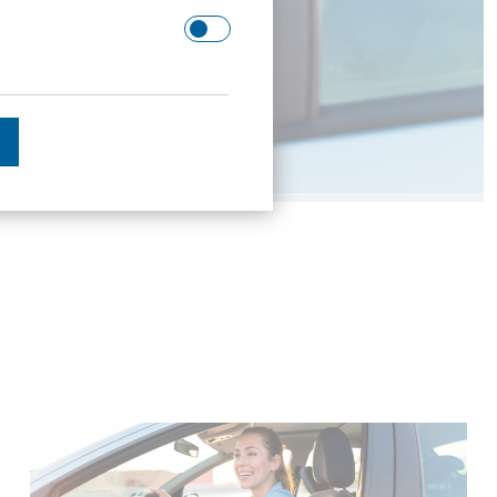
 Domäne.
schätzen.
en des Besuchers zu
enutzer gesehen hat, zu