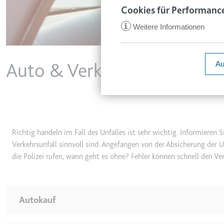
www.smartl
Cookies für Performance
Zweck:
Speichert d
i
Weitere Informationen
Ablauf:
1 Jahr
ccm/collect
Typ:
HTTP-Cook
Anbieter:
google.com
Auto & Verkehr
Au
Zweck:
Anstehend
Ablauf:
Sitzung
VISITOR_INFO1_LIVE
Typ:
Pixel-Track
Anbieter:
youtube.co
Zweck:
Versucht, d
Richtig handeln im Fall des Unfalles ist sehr wichtig. Informieren
Ablauf:
180 Tage
_ga
Verkehrsunfall sinnvoll sind. Angefangen von der Absicherung der 
Anbieter:
smartlaw.d
Typ:
HTTP-Cook
die Polizei rufen, wann geht es ohne? Fehler können schnell den Ve
Zweck:
Wird verwen
senden. Erf
YSC
Ablauf:
2 Jahre
Autokauf
Anbieter:
youtube.co
Typ:
HTTP-Cook
Zweck:
Registriert