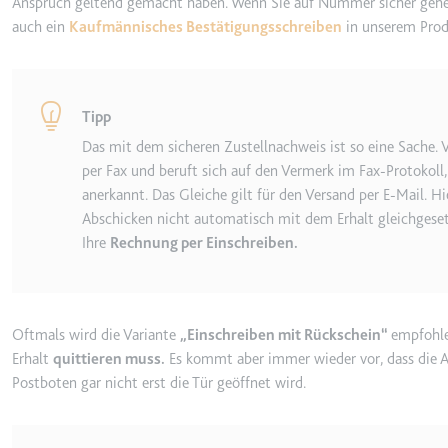
Anspruch geltend gemacht haben. Wenn Sie auf Nummer sicher gehe
auch ein
Kaufmännisches Bestätigungsschreiben
in unserem Prod
Ablauf:
Sitzung
Typ:
HTTP-Cook
Tipp
LogsDatabaseV2:V#||Logs
Das mit dem sicheren Zustellnachweis ist so eine Sache.
Anbieter:
youtube.co
per Fax und beruft sich auf den Vermerk im Fax-Protokoll,
Zweck:
Wird verwend
anerkannt. Das Gleiche gilt für den Versand per E-Mail. 
Abschicken nicht automatisch mit dem Erhalt gleichgese
Ablauf:
Beständig
Ihre
Rechnung per Einschreiben.
Typ:
IndexedDB
ServiceWorkerLogsDatab
Oftmals wird die Variante
Einschreiben mit Rückschein
empfohle
Anbieter:
youtube.co
Erhalt
quittieren muss.
Es kommt aber immer wieder vor, dass die 
Zweck:
Notwendig f
Postboten gar nicht erst die Tür geöffnet wird.
Ablauf:
Beständig
Typ:
IndexedDB