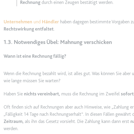
ytidb::LAST_RESULT_EN
Rechnung
durch einen Zeugen bestätigt werden.
Anbieter:
youtube.co
Zweck:
Wird verwend
Unternehmen
und
Händler
haben dagegen bestimmte Vorgaben zu
Ablauf:
Beständig
Rechtswirkung entfaltet
.
Typ:
HTML Local
1.3. Notwendiges Übel: Mahnung verschicken
Wann ist eine Rechnung fällig?
YtIdbMeta#databases
Anbieter:
youtube.co
Wenn die Rechnung bezahlt wird, ist alles gut. Was können Sie abe
Zweck:
Wird verwend
wie lange müssen Sie warten?
Ablauf:
Beständig
Haben Sie
nichts vereinbart,
muss die Rechnung im Zweifel
sofort
Typ:
IndexedDB
Oft finden sich auf Rechnungen aber auch Hinweise, wie
Zahlung er
Fälligkeit 14 Tage nach Rechnungserhalt
. In diesen Fällen gewährt
Zeitraum,
als ihn das Gesetz vorsieht. Die Zahlung kann dann erst
n
werden.