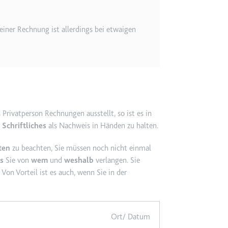
etagmanager.com
iner Rechnung ist allerdings bei etwaigen
e Konversionsrate zwischen dem Nutzer und den Werbebannern auf de
rung der Relevanz der Werbung auf der Website.
 Storage
 Privatperson Rechnungen ausstellt, so ist es in
EN
 Schriftliches
als Nachweis in Händen zu halten.
m
ten
zu beachten, Sie müssen noch nicht einmal
et, um die Interaktion der Nutzer mit eingebetteten Inhalten zu verfo
s
Sie von
wem
und
weshalb
verlangen. Sie
Von Vorteil ist es auch, wenn Sie in der
ie
Ort/ Datum