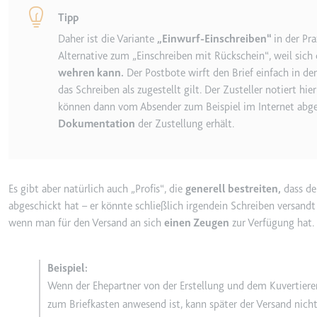
Tipp
Daher ist die Variante
Einwurf-Einschreiben
in der Pr
TESTCOOKIESENABLED
Alternative zum
Einschreiben mit Rückschein
, weil sic
Anbieter:
youtube.co
wehren kann.
Der Postbote wirft den Brief einfach in de
Zweck:
Wird verwend
das Schreiben als zugestellt gilt. Der Zusteller notiert h
können dann vom Absender zum Beispiel im Internet abger
Ablauf:
1 Tag
Dokumentation
der Zustellung erhält.
Typ:
HTTP-Cook
yt-icons-last-purged
Es gibt aber natürlich auch
Profis
, die
generell bestreiten,
dass de
Anbieter:
youtube.co
abgeschickt hat – er könnte schließlich irgendein Schreiben versandt
wenn man für den Versand an sich
einen Zeugen
zur Verfügung hat.
Zweck:
Notwendig f
Ablauf:
Beständig
Typ:
HTML Local
Wenn der Ehepartner von der Erstellung und dem Kuvertiere
zum Briefkasten anwesend ist, kann später der Versand nich