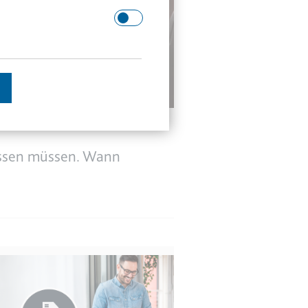
 Domäne.
issen müssen. Wann
schätzen.
en des Besuchers zu
enutzer gesehen hat, zu