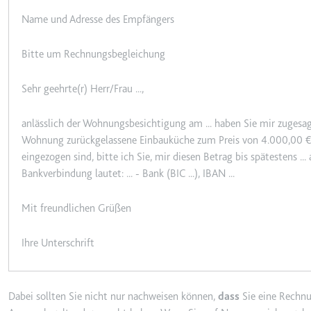
Anbieter:
youtube.co
Name und Adresse des Empfängers
Zweck:
Speichert d
Videos
Bitte um Rechnungsbegleichung
Ablauf:
Sitzung
Typ:
HTTP-Cook
Sehr geehrte(r) Herr/Frau ...,
anlässlich der Wohnungsbesichtigung am ... haben Sie mir zugesag
__Secure-YNID
Wohnung zurückgelassene Einbauküche zum Preis von 4.000,00 
Anbieter:
youtube.co
eingezogen sind, bitte ich Sie, mir diesen Betrag bis spätestens .
Bankverbindung lautet: ... - Bank (BIC ...), IBAN ...
Zweck:
Wird verwend
Ablauf:
180 Tage
Mit freundlichen Grüßen
Typ:
HTTP-Cook
Ihre Unterschrift
LAST_RESULT_ENTRY_K
Anbieter:
youtube.co
Dabei sollten Sie nicht nur nachweisen können,
dass
Sie eine Rechnu
Zweck:
Wird verwend