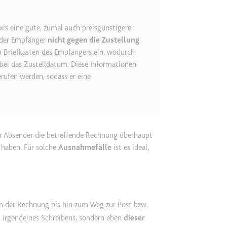
axis eine gute, zumal auch preisgünstigere
h der Empfänger
nicht gegen die Zustellung
m
n Briefkasten des Empfängers ein, wodurch
et, um die Interaktion der Nutzer mit eingebetteten Inhalten zu verfo
ierbei das Zustelldatum. Diese Informationen
ufen werden, sodass er eine
ie
r Absender die betreffende Rechnung überhaupt
m
 haben. Für solche
Ausnahmefälle
ist es ideal,
ür die Implementierung und Funktionalität von YouTube-Videoinhalten
 Storage
n der Rechnung bis hin zum Weg zur Post bzw.
t irgendeines Schreibens, sondern eben
dieser