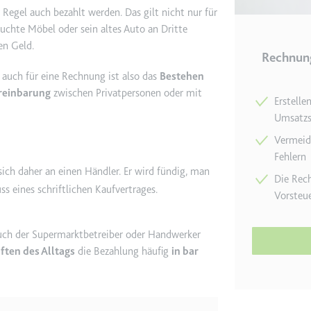
r Regel auch bezahlt werden. Das gilt nicht nur für
uchte Möbel oder sein altes Auto an Dritte
en Geld.
e
ie
Rechnung
det, um Daten zu Google Analytics über das Gerät und das Verhalt
auch für eine Rechnung ist also das
Bestehen
asst den Besucher über Geräte und Marketingkanäle hinweg.
reinbarung
zwischen Privatpersonen oder mit
Erstell
Umsatzs
ie
Vermeid
Fehlern
ich daher an einen Händler. Er wird fündig, man
Die Rech
s eines schriftlichen Kaufvertrages.
Vorsteu
e
det, um die Effizienz der Werbeaktivitäten der Website zu messen, 
Auch der Supermarktbetreiber oder Handwerker
-Rate der Anzeigen der Website über mehrere Websites hinweg ges
ften des Alltags
die Bezahlung häufig
in bar
ie