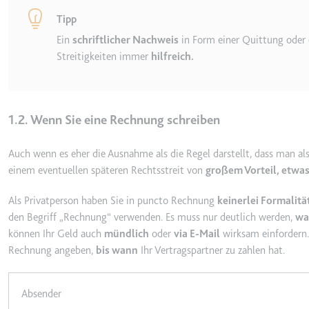
_gcl_ls
Tipp
Anbieter:
www.googl
Ein
schriftlicher Nachweis
in Form einer Quittung oder e
Streitigkeiten immer
hilfreich.
Zweck:
Verfolgt di
der Optimie
Ablauf:
Beständig
Typ:
HTML Local
1.2. Wenn Sie eine Rechnung schreiben
Auch wenn es eher die Ausnahme als die Regel darstellt, dass man als
__Secure-ROLLOUT_TOK
einem eventuellen späteren Rechtsstreit von
großem Vorteil, etwas
Anbieter:
youtube.co
Als Privatperson haben Sie in puncto Rechnung
keinerlei Formalitä
Zweck:
Wird verwend
den Begriff
Rechnung
verwenden. Es muss nur deutlich werden,
wa
Ablauf:
180 Tage
können Ihr Geld auch
mündlich
oder
via E-Mail
wirksam einfordern. 
Typ:
HTTP-Cook
Rechnung angeben,
bis wann
Ihr Vertragspartner zu zahlen hat.
Absender
__Secure-YEC