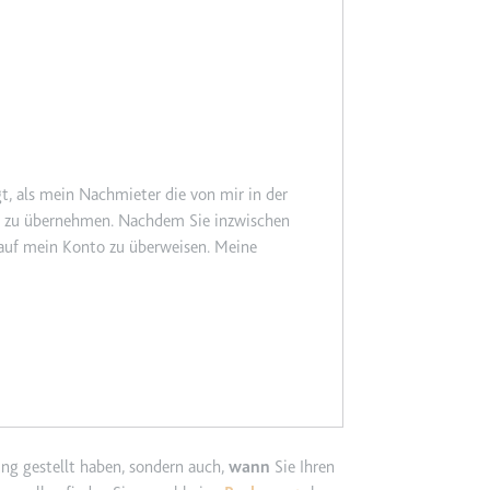
m
ie Benutzereinstellungen beim Abruf eines auf anderen Webseiten inte
ie
t, als mein Nachmieter die von mir in der
€ zu übernehmen. Nachdem Sie inzwischen
m
.. auf mein Konto zu überweisen. Meine
et, um die Interaktion der Nutzer mit eingebetteten Inhalten zu verfo
ie
EY
m
ng gestellt haben, sondern auch,
wann
Sie Ihren
et, um die Interaktion der Nutzer mit eingebetteten Inhalten zu verfo