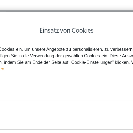
ps
Rechtsnews
Preise
Smartlaw Professional
Einsatz von Cookies
Rechnung, Mahnung & Co. – Geldforderungen außergerichtlich geltend machen
Cookies ein, um unsere Angebote zu personalisieren, zu verbessern u
lligen Sie in die Verwendung der gewählten Cookies ein. Diese Ausw
en, indem Sie am Ende der Seite auf "Cookie-Einstellungen" klicken. 
 Geldforderungen außergeric
en
.
aw.de