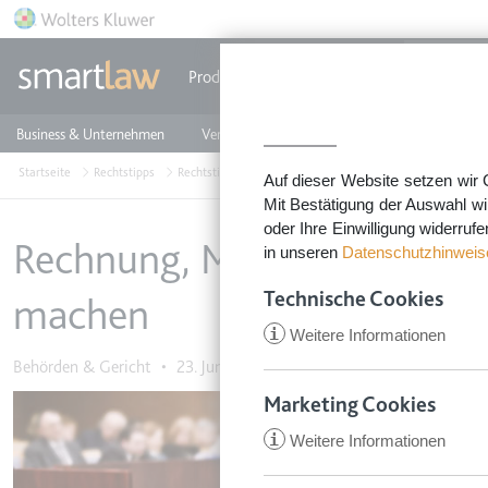
Direkt zum Inhalt
Produkte
Einzeldokumente
Rechtstip
Business & Unternehmen
Vermieten & Immobilien
Familie & Privates
Startseite
Rechtstipps
Rechtstipps Familie & Privates
Behörden & Gericht
Auf dieser Website setzen wir 
Mit Bestätigung der Auswahl wi
oder Ihre Einwilligung widerruf
Rechnung, Mahnung & Co. –
in unseren
Datenschutzhinweis
Technische Cookies
machen
i
Weitere Informationen
Behörden & Gericht
•
23. Juni 2016
Marketing Cookies
i
Weitere Informationen
CookieConsent
Anbieter:
app.smartl