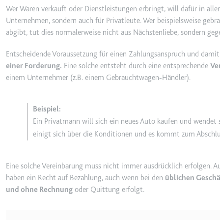
behalten.
Wer Waren verkauft oder Dienstleistungen erbringt, will dafür in alle
Ablauf:
Sitzung
Unternehmen, sondern auch für Privatleute. Wer beispielsweise gebra
_ga_#
abgibt, tut dies normalerweise nicht aus Nächstenliebe, sondern geg
Anbieter:
smartlaw.d
Typ:
HTTP-Cook
Zweck:
Wird verwen
Entscheidende Voraussetzung für einen Zahlungsanspruch und damit 
senden. Erf
einer Forderung.
Eine solche entsteht durch eine entsprechende
Ve
Ablauf:
2 Jahre
einem Unternehmer (z.B. einem Gebrauchtwagen-Händler).
Typ:
HTTP-Cook
Ein Privatmann will sich ein neues Auto kaufen und wendet s
_gcl_au
einigt sich über die Konditionen und es kommt zum Abschlus
Anbieter:
smartlaw.d
Zweck:
Wird verwen
Eine solche Vereinbarung muss nicht immer ausdrücklich erfolgen. 
Conversion
haben ein Recht auf Bezahlung, auch wenn bei den
üblichen Geschä
Ablauf:
3 Monate
und ohne Rechnung
oder Quittung erfolgt.
Typ:
HTTP-Cook