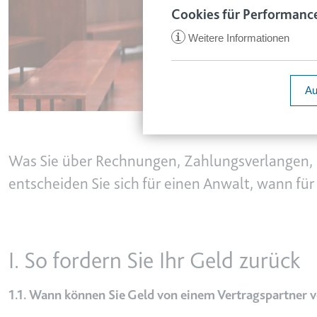
www.smartl
Cookies für Performance
Zweck:
Speichert d
i
Weitere Informationen
Ablauf:
1 Jahr
ccm/collect
Typ:
HTTP-Cook
Anbieter:
google.com
Au
Zweck:
Anstehend
Ablauf:
Sitzung
VISITOR_INFO1_LIVE
Typ:
Pixel-Track
Anbieter:
youtube.co
Was Sie über Rechnungen, Zahlungsverlangen,
Zweck:
Versucht, d
entscheiden Sie sich für einen Anwalt, wann für
Ablauf:
180 Tage
_ga
Anbieter:
smartlaw.d
Typ:
HTTP-Cook
Zweck:
Wird verwen
I. So fordern Sie Ihr Geld zurück
senden. Erf
YSC
Ablauf:
2 Jahre
Anbieter:
youtube.co
1.1. Wann können Sie Geld von einem Vertragspartner 
Typ:
HTTP-Cook
Zweck:
Registriert