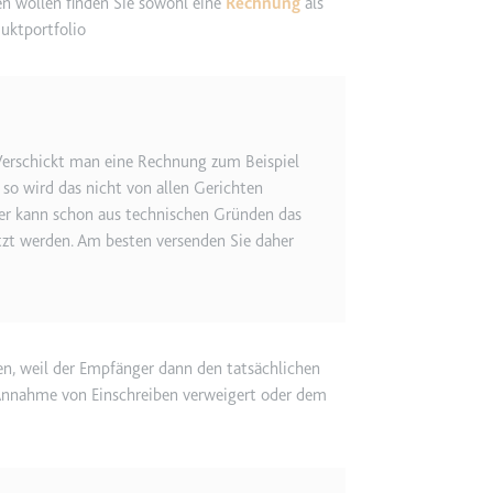
n wollen finden Sie sowohl eine
Rechnung
als
uktportfolio
ie
RequestsStore
 Verschickt man eine Rechnung zum Beispiel
m
 so wird das nicht von allen Gerichten
et, um die Interaktion der Nutzer mit eingebetteten Inhalten zu verfo
Hier kann schon aus technischen Gründen das
tzt werden. Am besten versenden Sie daher
ase#SWHealthLog
n, weil der Empfänger dann den tatsächlichen
m
Annahme von Einschreiben verweigert oder dem
ür die Implementierung und Funktionalität von YouTube-Videoinhalten