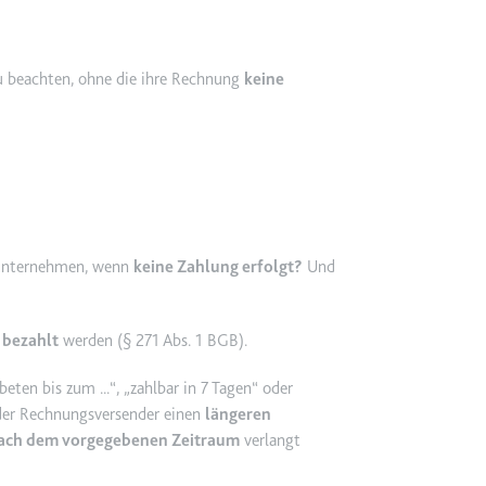
TRY_KEY
m
et, um die Interaktion der Nutzer mit eingebetteten Inhalten zu verfo
 beachten, ohne die ihre Rechnung
keine
 Storage
m
r unternehmen, wenn
keine Zahlung erfolgt?
Und
et, um die Interaktion der Nutzer mit eingebetteten Inhalten zu verfo
 bezahlt
werden (§ 271 Abs. 1 BGB).
beten bis zum ...
,
zahlbar in 7 Tagen
oder
 der Rechnungsversender einen
längeren
ach dem vorgegebenen Zeitraum
verlangt