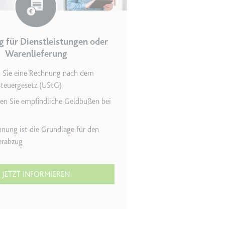
 für Dienstleistungen oder
en des Besuchers zu
Warenlieferung
en Sie eine Rechnung nach dem
teuergesetz (UStG)
en Sie empfindliche Geldbußen bei
nung ist die Grundlage für den
erabzug
indem Daten über die
ammelt werden.
JETZT INFORMIEREN