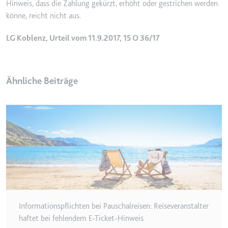
Hinweis, dass die Zahlung gekürzt, erhöht oder gestrichen werden
Ablauf:
2 Jahre
könne, reicht nicht aus.
Typ:
HTTP-Cookie
LG Koblenz, Urteil vom 11.9.2017, 15 O 36/17
_gcl_au
Anbieter:
smartlaw.de
Ähnliche Beiträge
Zweck:
Wird verwendet, um die Effizienz
der Werbeaktivitäten der Website
zu messen, indem Daten über die
Conversion-Rate der Anzeigen der
Website über mehrere Websites
hinweg gesammelt werden.
Ablauf:
3 Monate
Typ:
HTTP-Cookie
Informationspflichten bei Pauschalreisen: Reiseveranstalter
_gcl_ls
haftet bei fehlendem E-Ticket-Hinweis