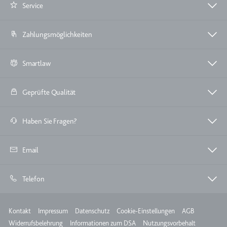
Service
TESTCOOKIESENABLED
Anbieter:
youtube.com
Zahlungsmöglichkeiten
Zweck:
Wird verwendet, um die
Interaktion der Nutzer mit
Smartlaw
eingebetteten Inhalten zu
verfolgen.
Geprüfte Qualität
Ablauf:
1 Tag
Typ:
HTTP-Cookie
Haben Sie Fragen?
yt-icons-last-purged
Email
Anbieter:
youtube.com
Zweck:
Notwendig für die
Telefon
Implementierung und
Funktionalität von YouTube-
Meta
Kontakt
Impressum
Datenschutz
Cookie-Einstellungen
AGB
Videoinhalten auf der Website.
Widerrufsbelehrung
Informationen zum DSA
Nutzungsvorbehalt