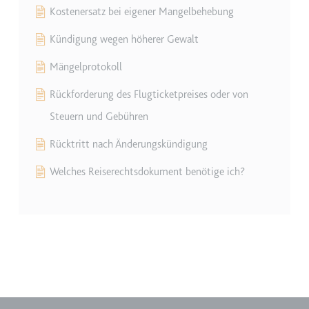
Kostenersatz bei eigener Mangelbehebung
Zweck:
Wird verwendet, um die
Interaktion der Nutzer mit
Kündigung wegen höherer Gewalt
eingebetteten Inhalten zu
verfolgen.
Mängelprotokoll
Ablauf:
Beständig
Rückforderung des Flugticketpreises oder von
Typ:
IndexedDB
Steuern und Gebühren
Rücktritt nach Änderungskündigung
ServiceWorkerLogsDatabase#SWHealthLog
Welches Reiserechtsdokument benötige ich?
Anbieter:
youtube.com
Zweck:
Notwendig für die
Implementierung und
Funktionalität von YouTube-
Videoinhalten auf der Website.
Ablauf:
Beständig
Typ:
IndexedDB