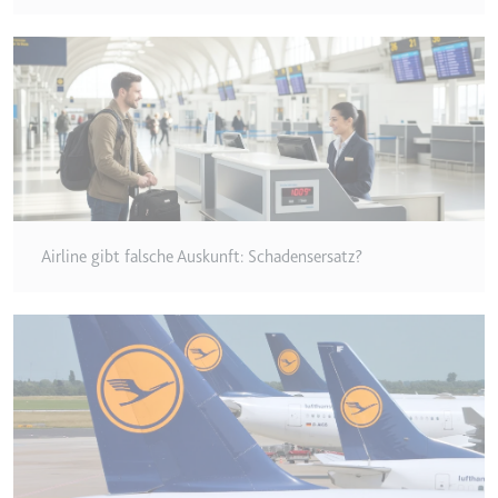
Anbieter:
www.googletagmanager.com
Zweck:
Verfolgt die Konversionsrate
zwischen dem Nutzer und den
Werbebannern auf der Website -
Dies dient der Optimierung der
Relevanz der Werbung auf der
Website.
Ablauf:
Beständig
Typ:
HTML Local Storage
Airline gibt falsche Auskunft: Schadensersatz?
__Secure-ROLLOUT_TOKEN
Anbieter:
youtube.com
Zweck:
Wird verwendet, um die
Interaktion der Nutzer mit
eingebetteten Inhalten zu
verfolgen.
Ablauf:
180 Tage