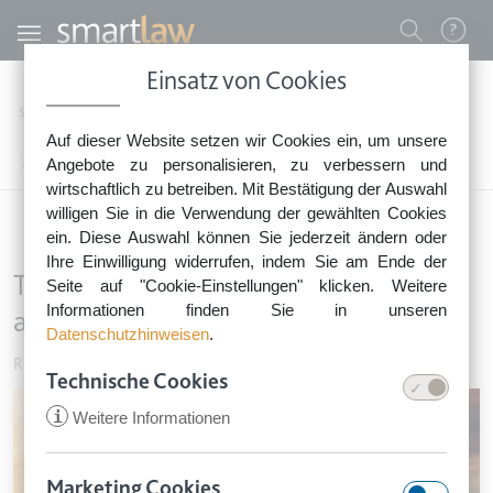
Direkt zum Inhalt
Benutzermenü
Einsatz von Cookies
0800 - 268 4 268 (kostenfrei)
Startseite
Rechtsnews
Rechtstipps Familie & Privates
Reisen & Urlaub
Auf dieser Website setzen wir Cookies ein, um unsere
Sie erreichen unser Service-Team:
Trinkgeld auf Kreuzfahrt darf nicht automatisch abgebucht werden
Angebote zu personalisieren, zu verbessern und
Montag bis Freitag: 8-18 Uhr
wirtschaftlich zu betreiben. Mit Bestätigung der Auswahl
Keine Rechtsberatung.
willigen Sie in die Verwendung der gewählten Cookies
ein. Diese Auswahl können Sie jederzeit ändern oder
Ihre Einwilligung widerrufen, indem Sie am Ende der
Trinkgeld auf Kreuzfahrt darf nicht
Seite auf "Cookie-Einstellungen" klicken. Weitere
Informationen finden Sie in unseren
automatisch abgebucht werden
Datenschutzhinweisen
.
Reisen & Urlaub
•
17. Dezember 2017
Technische Cookies
Image
i
Weitere Informationen
Marketing Cookies