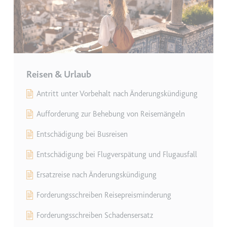
eingebetteten Inhalten zu
verfolgen.
Ablauf:
180 Tage
Typ:
HTTP-Cookie
Reisen & Urlaub
LAST_RESULT_ENTRY_KEY
Anbieter:
youtube.com
Antritt unter Vorbehalt nach Änderungskündigung
Zweck:
Wird verwendet, um die
Aufforderung zur Behebung von Reisemängeln
Interaktion der Nutzer mit
eingebetteten Inhalten zu
Entschädigung bei Busreisen
verfolgen.
Entschädigung bei Flugverspätung und Flugausfall
Ablauf:
Sitzung
Ersatzreise nach Änderungskündigung
Typ:
HTTP-Cookie
Forderungsschreiben Reisepreisminderung
LogsDatabaseV2:V#||LogsRequestsStore
Forderungsschreiben Schadensersatz
Anbieter:
youtube.com