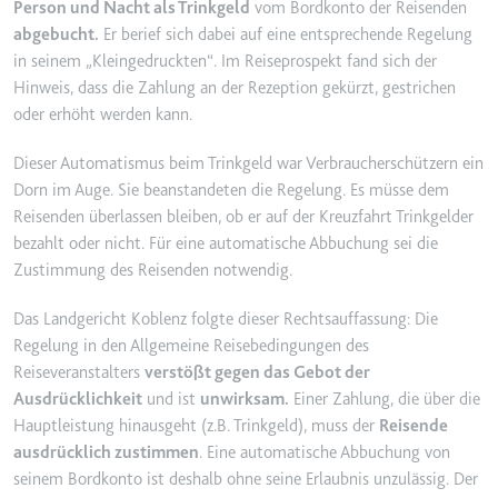
Person und Nacht als Trinkgeld
vom Bordkonto der Reisenden
YouTube-Videos zu schätzen.
Zweck:
Wird verwendet, um Daten zu
abgebucht.
Er berief sich dabei auf eine entsprechende Regelung
Google Analytics über das Gerät
Ablauf:
180 Tage
in seinem „Kleingedruckten“. Im Reiseprospekt fand sich der
und das Verhalten des Besuchers
Hinweis, dass die Zahlung an der Rezeption gekürzt, gestrichen
Typ:
HTTP-Cookie
zu senden. Erfasst den Besucher
oder erhöht werden kann.
über Geräte und Marketingkanäle
hinweg.
Dieser Automatismus beim Trinkgeld war Verbraucherschützern ein
YSC
Ablauf:
2 Jahre
Dorn im Auge. Sie beanstandeten die Regelung. Es müsse dem
Anbieter:
youtube.com
Reisenden überlassen bleiben, ob er auf der Kreuzfahrt Trinkgelder
Typ:
HTTP-Cookie
Zweck:
Registriert eine eindeutige ID, um
bezahlt oder nicht. Für eine automatische Abbuchung sei die
Statistiken der Videos von
Zustimmung des Reisenden notwendig.
YouTube, die der Benutzer
_ga_#
gesehen hat, zu behalten.
Das Landgericht Koblenz folgte dieser Rechtsauffassung: Die
Anbieter:
smartlaw.de
Ablauf:
Sitzung
Regelung in den Allgemeine Reisebedingungen des
Zweck:
Wird verwendet, um Daten zu
Reiseveranstalters
verstößt gegen das Gebot der
Typ:
HTTP-Cookie
Google Analytics über das Gerät
Ausdrücklichkeit
und ist
unwirksam.
Einer Zahlung, die über die
und das Verhalten des Besuchers
Hauptleistung hinausgeht (z.B. Trinkgeld), muss der
Reisende
zu senden. Erfasst den Besucher
ausdrücklich zustimmen
. Eine automatische Abbuchung von
über Geräte und Marketingkanäle
seinem Bordkonto ist deshalb ohne seine Erlaubnis unzulässig. Der
hinweg.