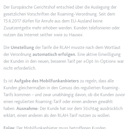
Ablauf:
2 Jahre
Der Europäische Gerichtshof entschied über die Auslegung der
gesetzlichen Vorschriften der Roaming-Verordnung. Seit dem
Typ:
HTTP-Cookie
15.6.2017 dürfen für Anrufe aus dem EU-Ausland keine
Zusatzentgelte mehr erhoben werden. Kunden telefonieren oder
nutzen das Internet seither »wie zu Hause«.
_gcl_au
Anbieter:
smartlaw.de
Die
Umstellung
der Tarife die RLAH musste nach dem Wortlaut
Zweck:
Wird verwendet, um die Effizienz
der Verordnung
automatisch erfolgen.
Eine aktive Einwilligung
der Werbeaktivitäten der Website
der Kunden in den neuen, besseren Tarif per »Opt-In-Option« war
zu messen, indem Daten über die
nicht erforderlich.
Conversion-Rate der Anzeigen der
Website über mehrere Websites
Es ist
Aufgabe des Mobilfunkanbieters
zu regeln, dass alle
hinweg gesammelt werden.
Kunden gleichermaßen in den Genuss des regulierten Roaming-
Ablauf:
3 Monate
Tarifs kommen – und zwar unabhängig davon, ob die Kunden zuvor
einen regulierten Roaming-Tarif oder einen anderen gewählt
Typ:
HTTP-Cookie
haben.
Ausnahme:
Der Kunde hat vor dem Stichtag ausdrücklich
erklärt, einen anderen als den RLAH-Tarif nutzen zu wollen.
_gcl_ls
Folge:
Der Mobilfunkanbieter muss betroffenen Kunden