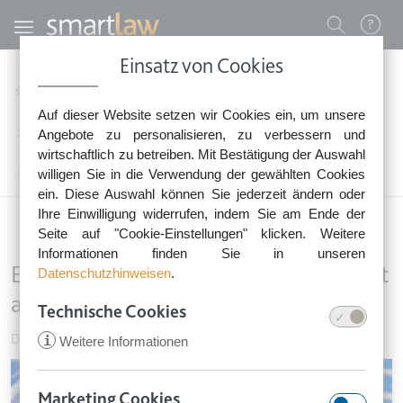
Direkt zum Inhalt
Benutzermenü
Einsatz von Cookies
0800 - 268 4 268 (kostenfrei)
Startseite
Rechtsnews
Rechtstipps Familie & Privates
Auf dieser Website setzen wir Cookies ein, um unsere
Sie erreichen unser Service-Team:
Dienstleistung, Handel & Privatverkäufe
Angebote zu personalisieren, zu verbessern und
Montag bis Freitag: 8-18 Uhr
wirtschaftlich zu betreiben. Mit Bestätigung der Auswahl
Keine Rechtsberatung.
willigen Sie in die Verwendung der gewählten Cookies
EuGH: Roaming zu Inlands-Preisen gilt automatisch
ein. Diese Auswahl können Sie jederzeit ändern oder
Ihre Einwilligung widerrufen, indem Sie am Ende der
Seite auf "Cookie-Einstellungen" klicken. Weitere
Informationen finden Sie in unseren
EuGH: Roaming zu Inlands-Preisen gilt
Datenschutzhinweisen
.
automatisch
Technische Cookies
Dienstleistung, Handel & Privatverkäufe
•
7. April 2021
i
Weitere Informationen
Image
Marketing Cookies