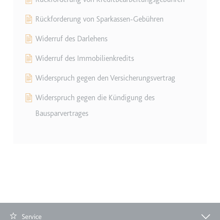
TESTCOOKIESENABLED
Rückforderung von Sparkassen-Gebühren
Anbieter:
youtube.com
Widerruf des Darlehens
Zweck:
Wird verwendet, um die
Interaktion der Nutzer mit
Widerruf des Immobilienkredits
eingebetteten Inhalten zu
Widerspruch gegen den Versicherungsvertrag
verfolgen.
Ablauf:
1 Tag
Widerspruch gegen die Kündigung des
Typ:
HTTP-Cookie
Bausparvertrages
yt-icons-last-purged
Anbieter:
youtube.com
Zweck:
Notwendig für die
Implementierung und
Funktionalität von YouTube-
Videoinhalten auf der Website.
Service