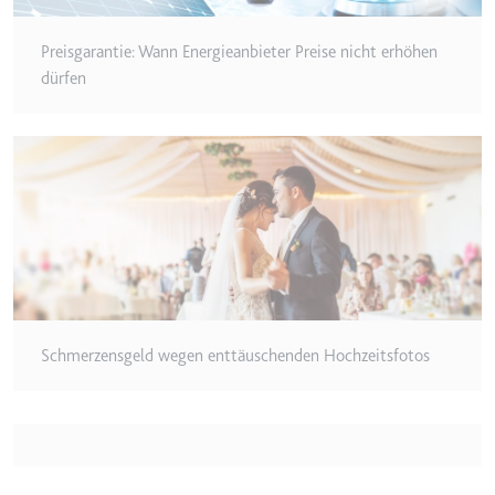
eingebetteten Inhalten zu
verfolgen.
Preisgarantie: Wann Energieanbieter Preise nicht erhöhen
Ablauf:
180 Tage
dürfen
Typ:
HTTP-Cookie
LAST_RESULT_ENTRY_KEY
Anbieter:
youtube.com
Zweck:
Wird verwendet, um die
Interaktion der Nutzer mit
eingebetteten Inhalten zu
verfolgen.
Ablauf:
Sitzung
Schmerzensgeld wegen enttäuschenden Hochzeitsfotos
Typ:
HTTP-Cookie
LogsDatabaseV2:V#||LogsRequestsStore
Anbieter:
youtube.com