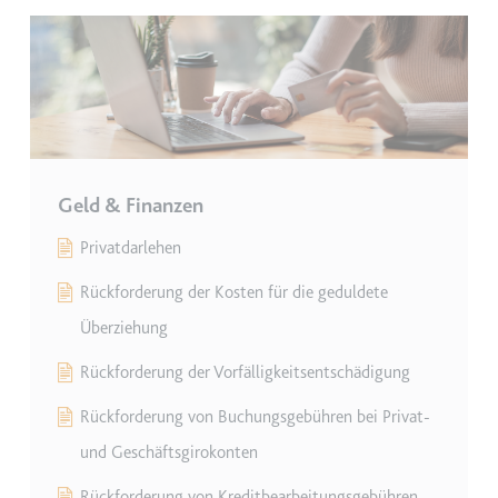
Zweck:
Wird verwendet, um die
Interaktion der Nutzer mit
eingebetteten Inhalten zu
verfolgen.
Ablauf:
Beständig
Typ:
IndexedDB
Geld & Finanzen
Privatdarlehen
ServiceWorkerLogsDatabase#SWHealthLog
Anbieter:
youtube.com
Rückforderung der Kosten für die geduldete
Zweck:
Notwendig für die
Überziehung
Implementierung und
Funktionalität von YouTube-
Rückforderung der Vorfälligkeitsentschädigung
Videoinhalten auf der Website.
Rückforderung von Buchungsgebühren bei Privat-
Ablauf:
Beständig
und Geschäftsgirokonten
Typ:
IndexedDB
Rückforderung von Kreditbearbeitungsgebühren