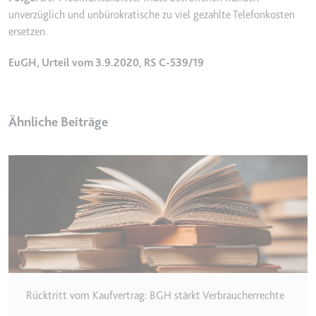
Anbieter:
www.googletagmanager.com
unverzüglich und unbürokratische zu viel gezahlte Telefonkosten
Zweck:
Verfolgt die Konversionsrate
ersetzen.
zwischen dem Nutzer und den
Werbebannern auf der Website -
EuGH, Urteil vom 3.9.2020, RS C-539/19
Dies dient der Optimierung der
Relevanz der Werbung auf der
Website.
Ähnliche Beiträge
Ablauf:
Beständig
Typ:
HTML Local Storage
__Secure-ROLLOUT_TOKEN
Anbieter:
youtube.com
Zweck:
Wird verwendet, um die
Interaktion der Nutzer mit
eingebetteten Inhalten zu
verfolgen.
Rücktritt vom Kaufvertrag: BGH stärkt Verbraucherrechte
Ablauf:
180 Tage