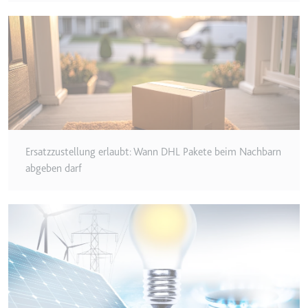
Typ:
HTTP-Cookie
__Secure-YEC
Anbieter:
youtube.com
Zweck:
Speichert die
Benutzereinstellungen beim Abruf
eines auf anderen Webseiten
integrierten Youtube-Videos
Ersatzzustellung erlaubt: Wann DHL Pakete beim Nachbarn
abgeben darf
Ablauf:
Sitzung
Typ:
HTTP-Cookie
__Secure-YNID
Anbieter:
youtube.com
Zweck:
Wird verwendet, um die
Interaktion der Nutzer mit