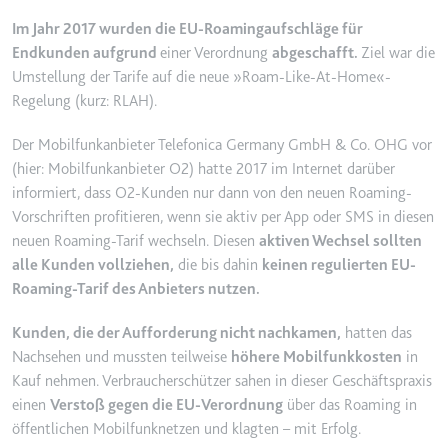
YouTube-Videos zu schätzen.
Zweck:
Wird verwendet, um Daten zu
Im Jahr 2017 wurden die
EU-Roamingaufschläge
für
Google Analytics über das Gerät
Ablauf:
180 Tage
Endkunden aufgrund
einer Verordnung
abgeschafft.
Ziel war die
und das Verhalten des Besuchers
Umstellung der Tarife auf die neue »Roam-Like-At-Home«-
Typ:
HTTP-Cookie
zu senden. Erfasst den Besucher
Regelung (kurz: RLAH).
über Geräte und Marketingkanäle
hinweg.
Der Mobilfunkanbieter Telefonica Germany GmbH & Co. OHG vor
YSC
Ablauf:
2 Jahre
(hier: Mobilfunkanbieter O2) hatte 2017 im Internet darüber
Anbieter:
youtube.com
informiert, dass O2-Kunden nur dann von den neuen Roaming-
Typ:
HTTP-Cookie
Zweck:
Registriert eine eindeutige ID, um
Vorschriften profitieren, wenn sie aktiv per App oder SMS in diesen
Statistiken der Videos von
neuen Roaming-Tarif wechseln. Diesen
aktiven Wechsel sollten
YouTube, die der Benutzer
alle Kunden vollziehen,
die bis dahin
keinen regulierten EU-
_ga_#
gesehen hat, zu behalten.
Roaming-Tarif des Anbieters nutzen.
Anbieter:
smartlaw.de
Ablauf:
Sitzung
Zweck:
Wird verwendet, um Daten zu
Kunden, die der Aufforderung nicht nachkamen,
hatten das
Typ:
HTTP-Cookie
Google Analytics über das Gerät
Nachsehen und mussten teilweise
höhere Mobilfunkkosten
in
und das Verhalten des Besuchers
Kauf nehmen. Verbraucherschützer sahen in dieser Geschäftspraxis
zu senden. Erfasst den Besucher
einen
Verstoß gegen die EU-Verordnung
über das Roaming in
über Geräte und Marketingkanäle
öffentlichen Mobilfunknetzen und klagten – mit Erfolg.
hinweg.