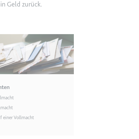
in Geld zurück.
en des Besuchers zu
hten
llmacht
indem Daten über die
ammelt werden.
lmacht
f einer Vollmacht