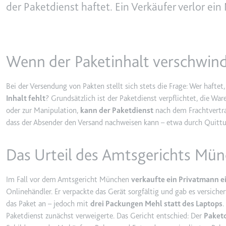
behalten.
der Paketdienst haftet. Ein Verkäufer verlor e
Ablauf:
Sitzung
_ga_#
Anbieter:
smartlaw.d
Typ:
HTTP-Cook
Zweck:
Wird verwen
Wenn der Paketinhalt verschwind
senden. Erf
Ablauf:
2 Jahre
Bei der Versendung von Pakten stellt sich stets die Frage: Wer haftet
Typ:
HTTP-Cook
Inhalt fehlt
? Grundsätzlich ist der Paketdienst verpflichtet, die Wa
oder zur Manipulation,
kann der Paketdienst
nach dem Frachtvertr
dass der Absender den Versand nachweisen kann – etwa durch Quittu
_gcl_au
Anbieter:
smartlaw.d
Das Urteil des Amtsgerichts Mü
Zweck:
Wird verwen
Conversion
Im Fall vor dem Amtsgericht München
verkaufte ein Privatmann 
Ablauf:
3 Monate
Onlinehändler. Er verpackte das Gerät sorgfältig und gab es versic
Typ:
HTTP-Cook
das Paket an – jedoch mit
drei Packungen Mehl statt des Laptops
.
Paketdienst zunächst verweigerte. Das Gericht entschied: Der
Paketd