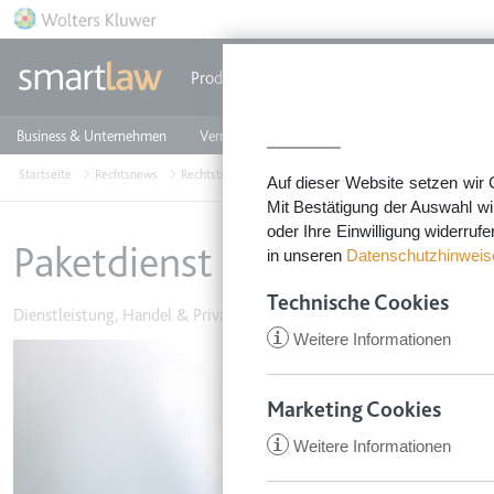
Direkt zum Inhalt
Produkte
Einzeldokumente
Rechtstip
Business & Unternehmen
Vermieten & Immobilien
Familie & Privates
Startseite
Rechtsnews
Rechtstipps Familie & Privates
Dienstleistung, Handel
Auf dieser Website setzen wir 
Mit Bestätigung der Auswahl wi
oder Ihre Einwilligung widerruf
Paketdienst haftet: Mehl s
in unseren
Datenschutzhinweis
Technische Cookies
Dienstleistung, Handel & Privatverkäufe
•
14. November 2025
i
Weitere Informationen
Image
Marketing Cookies
i
Weitere Informationen
CookieConsent
Anbieter:
app.smartl