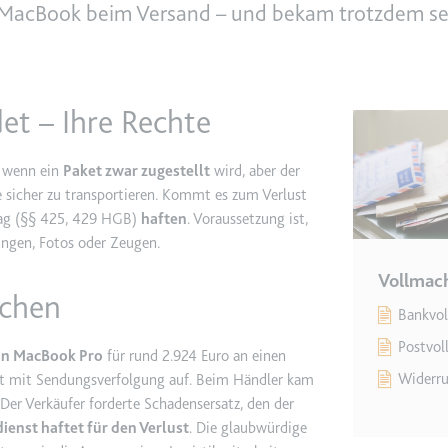
in MacBook beim Versand – und bekam trotzdem se
e
ie
det, um Daten zu Google Analytics über das Gerät und das Verhalt
et – Ihre Rechte
asst den Besucher über Geräte und Marketingkanäle hinweg.
, wenn ein
Paket zwar zugestellt
wird, aber der
ie
re sicher zu transportieren. Kommt es zum Verlust
ag (§§ 425, 429 HGB)
haften
. Voraussetzung ist,
ngen, Fotos oder Zeugen.
Vollmac
e
nchen
Bankvo
det, um die Effizienz der Werbeaktivitäten der Website zu messen, 
-Rate der Anzeigen der Website über mehrere Websites hinweg ges
Postvol
ein MacBook Pro
für rund 2.924 Euro an einen
Widerru
hert mit Sendungsverfolgung auf. Beim Händler kam
ie
 Der Verkäufer forderte Schadensersatz, den der
ienst haftet für den Verlust
. Die glaubwürdige