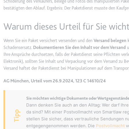
Schilderung des Verkäufers, Belege und Fotos des manipulierten Pake
_gcl_ls
bestätigten den Ablauf. Ergebnis: Der Paketdienst musste den Kaufpr
Anbieter:
www.googl
Warum dieses Urteil für Sie wicht
Zweck:
Verfolgt di
der Optimie
Ablauf:
Beständig
Wenn Sie ein Paket versichert versenden und den
Versand belegen
k
Schadensersatz.
Dokumentieren Sie den Inhalt vor dem Versand
u
Typ:
HTML Local
Ihre Ansprüche durchsetzen, falls der Paketdienst seine Pflichten ver
Elektronik), sollten Sie Inhalt und Verpackung vor dem Versand zu B
Versand haftet der Paketdienst bei Manipulationen auf dem Transpo
__Secure-ROLLOUT_TOK
Anbieter:
youtube.co
AG München, Urteil vom 26.9.2024, 123 C 14610/24
Zweck:
Wird verwend
Ablauf:
180 Tage
Sie möchten wichtige Dokumente oder Wertgegenstände 
Typ:
HTTP-Cook
Dann denken Sie auch an den Alltag: Wer darf Ih
Tipp
da sind? Mit einer Postvollmacht von Smartlaw reg
stellen Sie sicher, dass vertrauliche Sendungen n
__Secure-YEC
entgegengenommen werden. Die
Postvollmacht
vo