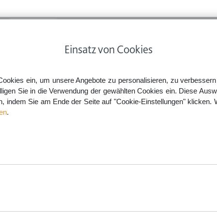
ps
Rechtsnews
Preise
Smartlaw Professional
Einsatz von Cookies
 & Privatverkäufe
Paketdienst haftet: Mehl statt MacBook
Cookies ein, um unsere Angebote zu personalisieren, zu verbessern u
lligen Sie in die Verwendung der gewählten Cookies ein. Diese Ausw
en, indem Sie am Ende der Seite auf "Cookie-Einstellungen" klicken. 
tatt MacBook
en
.
aw.de