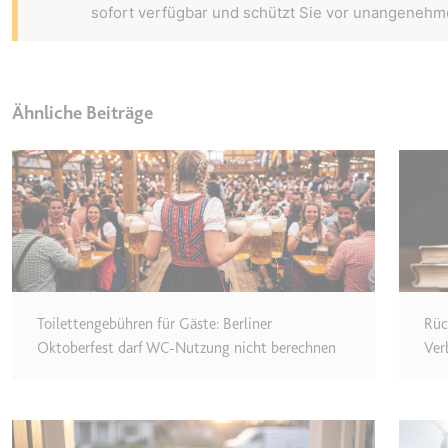
Anbieter:
youtube.co
sofort verfügbar und schützt Sie vor unangeneh
Zweck:
Speichert d
Videos
Ablauf:
Sitzung
Ähnliche Beiträge
Typ:
HTTP-Cook
__Secure-YNID
Anbieter:
youtube.co
Zweck:
Wird verwend
Ablauf:
180 Tage
Typ:
HTTP-Cook
Toilettengebühren für Gäste: Berliner
Rüc
Oktoberfest darf WC-Nutzung nicht berechnen
Ver
LAST_RESULT_ENTRY_K
Anbieter:
youtube.co
Zweck:
Wird verwend