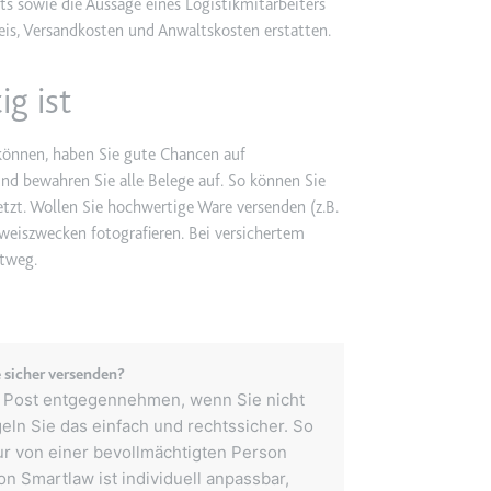
ts sowie die Aussage eines Logistikmitarbeiters
eis, Versandkosten und Anwaltskosten erstatten.
etagmanager.com
ig ist
e Konversionsrate zwischen dem Nutzer und den Werbebannern auf de
rung der Relevanz der Werbung auf der Website.
önnen, haben Sie gute Chancen auf
nd bewahren Sie alle Belege auf. So können Sie
 Storage
letzt. Wollen Sie hochwertige Ware versenden (z.B.
eweiszwecken fotografieren. Bei versichertem
rtweg.
EN
m
et, um die Interaktion der Nutzer mit eingebetteten Inhalten zu verfo
sicher versenden?
ie
re Post entgegennehmen, wenn Sie nicht
eln Sie das einfach und rechtssicher. So
ur von einer bevollmächtigten Person
n Smartlaw ist individuell anpassbar,