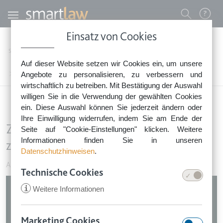
Direkt zum Inhalt
Benutzermenü
Einsatz von Cookies
0800 - 268 4 268 (kostenfrei)
Startseite
Rechtsnews
Rechtstipps Business & Unternehmen
Auf dieser Website setzen wir Cookies ein, um unsere
Sie erreichen unser Service-Team:
Arbeitsvertrag & Einstellung
Angebote zu personalisieren, zu verbessern und
Zeiterfassung mittels Fingerprint zulässig?
Montag bis Freitag: 8-18 Uhr
wirtschaftlich zu betreiben. Mit Bestätigung der Auswahl
Keine Rechtsberatung.
willigen Sie in die Verwendung der gewählten Cookies
ein. Diese Auswahl können Sie jederzeit ändern oder
Ihre Einwilligung widerrufen, indem Sie am Ende der
Zeiterfassung mittels Fingerprint
Seite auf "Cookie-Einstellungen" klicken. Weitere
Informationen finden Sie in unseren
zulässig?
Datenschutzhinweisen
.
Arbeitsvertrag & Einstellung
•
17. September 2020
Technische Cookies
Image
i
Weitere Informationen
Marketing Cookies