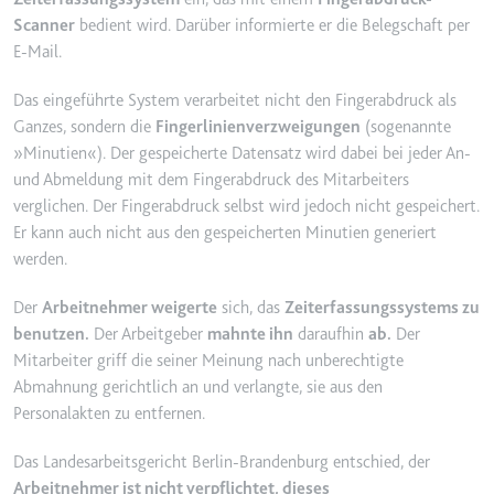
YouTube-Videos zu schätzen.
Scanner
bedient wird. Darüber informierte er die Belegschaft per
Zweck:
Wird verwendet, um Daten zu
E-Mail.
Google Analytics über das Gerät
Ablauf:
180 Tage
und das Verhalten des Besuchers
Typ:
HTTP-Cookie
Das eingeführte System verarbeitet nicht den Fingerabdruck als
zu senden. Erfasst den Besucher
über Geräte und Marketingkanäle
Ganzes, sondern die
Fingerlinienverzweigungen
(sogenannte
hinweg.
»Minutien«). Der gespeicherte Datensatz wird dabei bei jeder An-
YSC
und Abmeldung mit dem Fingerabdruck des Mitarbeiters
Ablauf:
2 Jahre
Anbieter:
youtube.com
verglichen. Der Fingerabdruck selbst wird jedoch nicht gespeichert.
Typ:
HTTP-Cookie
Er kann auch nicht aus den gespeicherten Minutien generiert
Zweck:
Registriert eine eindeutige ID, um
Statistiken der Videos von
werden.
YouTube, die der Benutzer
_ga_#
gesehen hat, zu behalten.
Der
Arbeitnehmer weigerte
sich, das
Zeiterfassungssystems zu
Anbieter:
smartlaw.de
benutzen.
Der Arbeitgeber
mahnte ihn
daraufhin
ab.
Der
Ablauf:
Sitzung
Mitarbeiter griff die seiner Meinung nach unberechtigte
Zweck:
Wird verwendet, um Daten zu
Typ:
HTTP-Cookie
Google Analytics über das Gerät
Abmahnung gerichtlich an und verlangte, sie aus den
und das Verhalten des Besuchers
Personalakten zu entfernen.
zu senden. Erfasst den Besucher
über Geräte und Marketingkanäle
Das Landesarbeitsgericht Berlin-Brandenburg entschied, der
hinweg.
Arbeitnehmer ist nicht verpflichtet, dieses