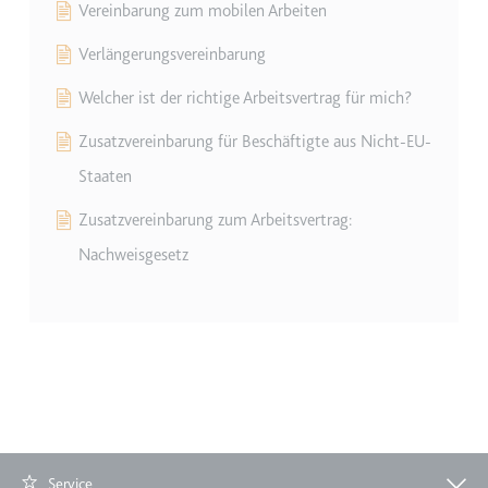
Vereinbarung zum mobilen Arbeiten
eingebetteten Inhalten zu
verfolgen.
Verlängerungsvereinbarung
Ablauf:
Beständig
Welcher ist der richtige Arbeitsvertrag für mich?
Typ:
IndexedDB
Zusatzvereinbarung für Beschäftigte aus Nicht-EU-
Staaten
Zusatzvereinbarung zum Arbeitsvertrag:
Nachweisgesetz
Service