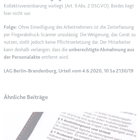
Anbieter:
www.googletagmanager.com
Kollektivvereinbarung vorliegt (Art. 9 Abs. 2 DSGVO). Beides liegt
Zweck:
Verfolgt die Konversionsrate
hier nicht vor.
zwischen dem Nutzer und den
Werbebannern auf der Website -
Folge:
Ohne Einwilligung des Arbeitnehmers ist die Zeiterfassung
Dies dient der Optimierung der
per Fingerabdruck-Scanner unzulässig. Die Weigerung, das Gerät zu
Relevanz der Werbung auf der
nutzen, stellt jedoch keine Pflichtverletzung dar. Der Mitarbeiter
Website.
kann deshalb verlangen, dass die
unberechtigte Abmahnung aus
Ablauf:
Beständig
der Personalakte
entfernt wird.
Typ:
HTML Local Storage
LAG Berlin-Brandenburg, Urteil vom 4.6.2020, 10 Sa 2130/19
__Secure-ROLLOUT_TOKEN
Anbieter:
youtube.com
Ähnliche Beiträge
Zweck:
Wird verwendet, um die
Interaktion der Nutzer mit
eingebetteten Inhalten zu
verfolgen.
Ablauf:
180 Tage