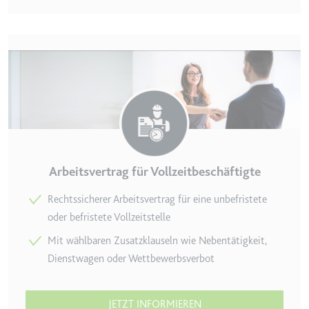
Zweck:
Wird verwendet, um die
Interaktion der Nutzer mit
eingebetteten Inhalten zu
verfolgen.
Ablauf:
Beständig
Typ:
IndexedDB
ServiceWorkerLogsDatabase#SWHealthLog
Arbeitsvertrag für Vollzeitbeschäftigte
Anbieter:
youtube.com
Zweck:
Notwendig für die
Rechtssicherer Arbeitsvertrag für eine unbefristete
Implementierung und
oder befristete Vollzeitstelle
Funktionalität von YouTube-
Mit wählbaren Zusatzklauseln wie Nebentätigkeit,
Videoinhalten auf der Website.
Dienstwagen oder Wettbewerbsverbot
Ablauf:
Beständig
Typ:
IndexedDB
JETZT INFORMIEREN