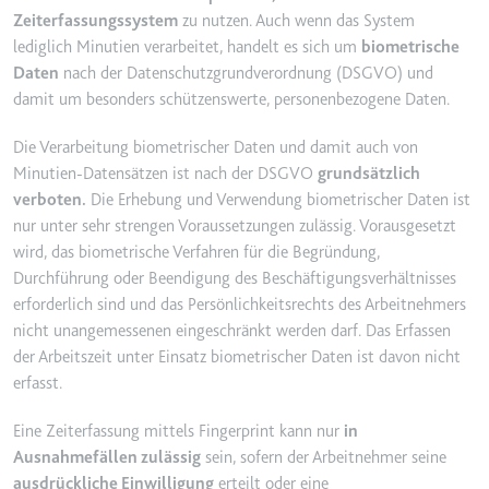
Zeiterfassungssystem
zu nutzen. Auch wenn das System
Ablauf:
2 Jahre
lediglich Minutien verarbeitet, handelt es sich um
biometrische
Typ:
HTTP-Cookie
Daten
nach der Datenschutzgrundverordnung (DSGVO) und
damit um besonders schützenswerte, personenbezogene Daten.
_gcl_au
Die Verarbeitung biometrischer Daten und damit auch von
Anbieter:
smartlaw.de
Minutien-Datensätzen ist nach der DSGVO
grundsätzlich
Zweck:
Wird verwendet, um die Effizienz
verboten.
Die Erhebung und Verwendung biometrischer Daten ist
der Werbeaktivitäten der Website
nur unter sehr strengen Voraussetzungen zulässig. Vorausgesetzt
zu messen, indem Daten über die
wird, das biometrische Verfahren für die Begründung,
Conversion-Rate der Anzeigen der
Durchführung oder Beendigung des Beschäftigungsverhältnisses
Website über mehrere Websites
erforderlich sind und das Persönlichkeitsrechts des Arbeitnehmers
hinweg gesammelt werden.
nicht unangemessenen eingeschränkt werden darf. Das Erfassen
Ablauf:
3 Monate
der Arbeitszeit unter Einsatz biometrischer Daten ist davon nicht
erfasst.
Typ:
HTTP-Cookie
Eine Zeiterfassung mittels Fingerprint kann nur
in
Ausnahmefällen zulässig
sein, sofern der Arbeitnehmer seine
_gcl_ls
ausdrückliche Einwilligung
erteilt oder eine