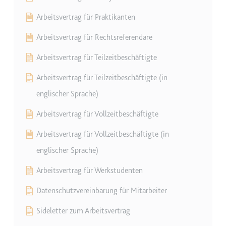
Ablauf:
Beständig
Typ:
HTML Local Storage
Arbeitsvertrag für Praktikanten
Arbeitsvertrag für Rechtsreferendare
ytidb::LAST_RESULT_ENTRY_KEY
Arbeitsvertrag für Teilzeitbeschäftigte
Anbieter:
youtube.com
Arbeitsvertrag für Teilzeitbeschäftigte (in
Zweck:
Wird verwendet, um die
Interaktion der Nutzer mit
englischer Sprache)
eingebetteten Inhalten zu
Arbeitsvertrag für Vollzeitbeschäftigte
verfolgen.
Ablauf:
Beständig
Arbeitsvertrag für Vollzeitbeschäftigte (in
Typ:
HTML Local Storage
englischer Sprache)
Arbeitsvertrag für Werkstudenten
YtIdbMeta#databases
Datenschutzvereinbarung für Mitarbeiter
Anbieter:
youtube.com
Sideletter zum Arbeitsvertrag
Zweck:
Wird verwendet, um die
Interaktion der Nutzer mit