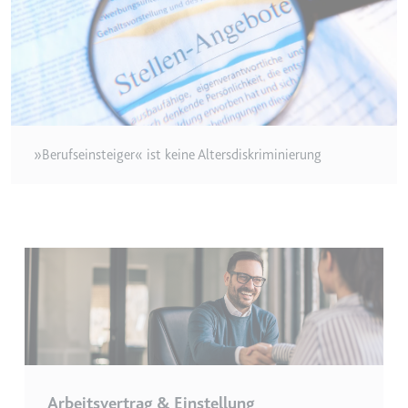
Zweck:
Wird verwendet, um die
Interaktion der Nutzer mit
eingebetteten Inhalten zu
verfolgen.
Ablauf:
Beständig
Typ:
IndexedDB
»Berufseinsteiger« ist keine Altersdiskriminierung
ServiceWorkerLogsDatabase#SWHealthLog
Anbieter:
youtube.com
Zweck:
Notwendig für die
Implementierung und
Funktionalität von YouTube-
Videoinhalten auf der Website.
Ablauf:
Beständig
Typ:
IndexedDB
Arbeitsvertrag & Einstellung