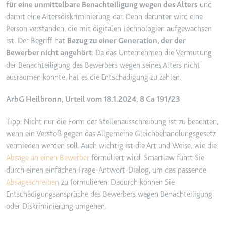
Anbieter:
www.googletagmanager.com
für eine unmittelbare Benachteiligung wegen des Alters
und
damit eine Altersdiskriminierung dar. Denn darunter wird eine
Zweck:
Verfolgt die Konversionsrate
Person verstanden, die mit digitalen Technologien aufgewachsen
zwischen dem Nutzer und den
Werbebannern auf der Website -
ist. Der Begriff hat
Bezug zu einer Generation, der der
Dies dient der Optimierung der
Bewerber nicht angehört
. Da das Unternehmen die Vermutung
Relevanz der Werbung auf der
der Benachteiligung des Bewerbers wegen seines Alters nicht
Website.
ausräumen konnte, hat es die Entschädigung zu zahlen.
Ablauf:
Beständig
ArbG Heilbronn, Urteil vom 18.1.2024, 8 Ca 191/23
Typ:
HTML Local Storage
Tipp: Nicht nur die Form der Stellenausschreibung ist zu beachten,
wenn ein Verstoß gegen das Allgemeine Gleichbehandlungsgesetz
__Secure-ROLLOUT_TOKEN
vermieden werden soll. Auch wichtig ist die Art und Weise, wie die
Anbieter:
youtube.com
Absage an einen Bewerber
formuliert wird. Smartlaw führt Sie
durch einen einfachen Frage-Antwort-Dialog, um das passende
Zweck:
Wird verwendet, um die
Interaktion der Nutzer mit
Absageschreiben
zu formulieren. Dadurch können Sie
eingebetteten Inhalten zu
Entschädigungsansprüche des Bewerbers wegen Benachteiligung
verfolgen.
oder Diskriminierung umgehen.
Ablauf:
180 Tage