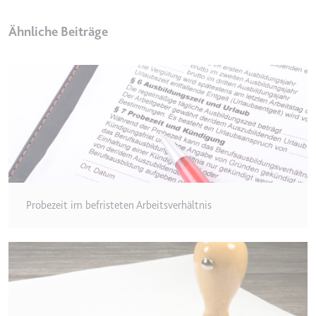
Typ:
HTTP-Cookie
Ähnliche Beiträge
__Secure-YEC
Anbieter:
youtube.com
Zweck:
Speichert die
Benutzereinstellungen beim Abruf
eines auf anderen Webseiten
integrierten Youtube-Videos
Ablauf:
Sitzung
Typ:
HTTP-Cookie
Probezeit im befristeten Arbeitsverhältnis
__Secure-YNID
Anbieter:
youtube.com
Zweck:
Wird verwendet, um die
Interaktion der Nutzer mit