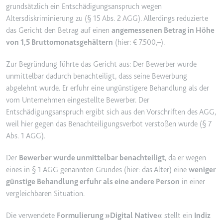
grundsätzlich ein Entschädigungsanspruch wegen
Ablauf:
2 Jahre
Altersdiskriminierung zu (§ 15 Abs. 2 AGG). Allerdings reduzierte
Typ:
HTTP-Cookie
das Gericht den Betrag auf einen
angemessenen Betrag in Höhe
von 1,5 Bruttomonatsgehältern
(hier: € 7.500,–).
_gcl_au
Zur Begründung führte das Gericht aus: Der Bewerber wurde
Anbieter:
smartlaw.de
unmittelbar dadurch benachteiligt, dass seine Bewerbung
abgelehnt wurde. Er erfuhr eine ungünstigere Behandlung als der
Zweck:
Wird verwendet, um die Effizienz
vom Unternehmen eingestellte Bewerber. Der
der Werbeaktivitäten der Website
Entschädigungsanspruch ergibt sich aus den Vorschriften des AGG,
zu messen, indem Daten über die
Conversion-Rate der Anzeigen der
weil hier gegen das Benachteiligungsverbot verstoßen wurde (§ 7
Website über mehrere Websites
Abs. 1 AGG).
hinweg gesammelt werden.
Der
Bewerber wurde unmittelbar benachteiligt
, da er wegen
Ablauf:
3 Monate
eines in § 1 AGG genannten Grundes (hier: das Alter) eine
weniger
Typ:
HTTP-Cookie
günstige Behandlung erfuhr als eine andere Person
in einer
vergleichbaren Situation.
_gcl_ls
Die verwendete
Formulierung »Digital Native«
stellt ein
Indiz