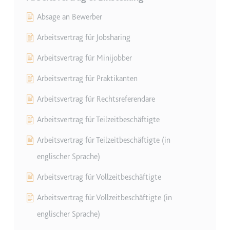
Absage an Bewerber
TESTCOOKIESENABLED
Anbieter:
youtube.com
Arbeitsvertrag für Jobsharing
Zweck:
Wird verwendet, um die
Arbeitsvertrag für Minijobber
Interaktion der Nutzer mit
eingebetteten Inhalten zu
Arbeitsvertrag für Praktikanten
verfolgen.
Ablauf:
1 Tag
Arbeitsvertrag für Rechtsreferendare
Typ:
HTTP-Cookie
Arbeitsvertrag für Teilzeitbeschäftigte
Arbeitsvertrag für Teilzeitbeschäftigte (in
yt-icons-last-purged
englischer Sprache)
Anbieter:
youtube.com
Arbeitsvertrag für Vollzeitbeschäftigte
Zweck:
Notwendig für die
Implementierung und
Arbeitsvertrag für Vollzeitbeschäftigte (in
Funktionalität von YouTube-
englischer Sprache)
Videoinhalten auf der Website.