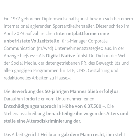
YouTube-Videos zu schätzen.
Zweck:
Wird verwendet, um Daten zu
Google Analytics über das Gerät
Ablauf:
180 Tage
Ein 1972 geborener Diplomwirtschaftsjurist bewarb sich bei einem
und das Verhalten des Besuchers
Typ:
HTTP-Cookie
international agierenden Sportartikelhersteller. Dieser schrieb im
zu senden. Erfasst den Besucher
April 2023 auf zahlreichen
Internetplattformen eine
über Geräte und Marketingkanäle
unbefristete Vollzeitstelle
für »Manager Corporate
hinweg.
YSC
Communication (m/w/d) Unternehmensstrategie« aus. In der
Ablauf:
2 Jahre
Anbieter:
youtube.com
Anzeige hieß es: »Als
Digital Native
fühlst Du Dich in der Welt
Typ:
HTTP-Cookie
der Social Media, der datengetriebenen PR, des Bewegtbilds und
Zweck:
Registriert eine eindeutige ID, um
allen gängigen Programmen für DTP, CMS, Gestaltung und
Statistiken der Videos von
redaktionelles Arbeiten zu Hause.«
YouTube, die der Benutzer
_ga_#
gesehen hat, zu behalten.
Anbieter:
smartlaw.de
Die
Bewerbung des 50-jährigen Mannes blieb erfolglos
.
Ablauf:
Sitzung
Daraufhin forderte er vom Unternehmen einen
Zweck:
Wird verwendet, um Daten zu
Typ:
HTTP-Cookie
Entschädigungsanspruch in Höhe von € 37.500,–.
Die
Google Analytics über das Gerät
Stellenausschreibung
benachteilige ihn wegen des Alters und
und das Verhalten des Besuchers
stelle eine Altersdiskriminierung dar.
zu senden. Erfasst den Besucher
über Geräte und Marketingkanäle
Das Arbeitsgericht Heilbronn
gab dem Mann recht
, ihm steht
hinweg.