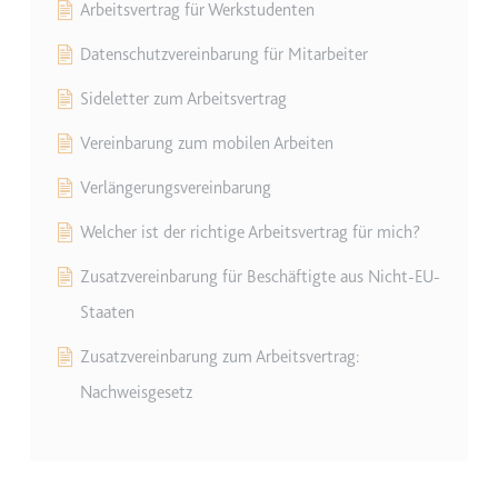
Ablauf:
Beständig
Arbeitsvertrag für Werkstudenten
Typ:
HTML Local Storage
Datenschutzvereinbarung für Mitarbeiter
Sideletter zum Arbeitsvertrag
ytidb::LAST_RESULT_ENTRY_KEY
Vereinbarung zum mobilen Arbeiten
Anbieter:
youtube.com
Zweck:
Wird verwendet, um die
Verlängerungsvereinbarung
Interaktion der Nutzer mit
eingebetteten Inhalten zu
Welcher ist der richtige Arbeitsvertrag für mich?
verfolgen.
Zusatzvereinbarung für Beschäftigte aus Nicht-EU-
Ablauf:
Beständig
Staaten
Typ:
HTML Local Storage
Zusatzvereinbarung zum Arbeitsvertrag:
Nachweisgesetz
YtIdbMeta#databases
Anbieter:
youtube.com
Zweck:
Wird verwendet, um die
Interaktion der Nutzer mit