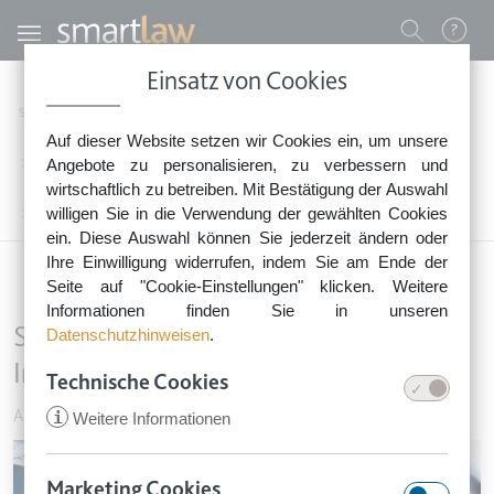
Direkt zum Inhalt
Benutzermenü
Einsatz von Cookies
0800 - 268 4 268 (kostenfrei)
Startseite
Rechtsnews
Rechtstipps Business & Unternehmen
Auf dieser Website setzen wir Cookies ein, um unsere
Sie erreichen unser Service-Team:
Arbeitsvertrag & Einstellung
Angebote zu personalisieren, zu verbessern und
Montag bis Freitag: 8-18 Uhr
wirtschaftlich zu betreiben. Mit Bestätigung der Auswahl
Keine Rechtsberatung.
willigen Sie in die Verwendung der gewählten Cookies
Stellenanzeige: »Digital Native« ein Indiz für Altersdiskriminierung
ein. Diese Auswahl können Sie jederzeit ändern oder
Ihre Einwilligung widerrufen, indem Sie am Ende der
Seite auf "Cookie-Einstellungen" klicken. Weitere
Informationen finden Sie in unseren
Stellenanzeige: »Digital Native« ein
Datenschutzhinweisen
.
Indiz für Altersdiskriminierung
Technische Cookies
Arbeitsvertrag & Einstellung
•
29. November 2024
i
Weitere Informationen
Image
Marketing Cookies