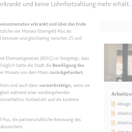
erkrankt und keine Lohnfortzahlung mehr erhält.
e
ie
bonusmonate« erkrankt und über das Ende
det, um Daten zu Google Analytics über das Gerät und das Verhalt
tzliche vier Monate Elterngeld Plus als
asst den Besucher über Geräte und Marketingkanäle hinweg.
nd betreuen und gleichzeitig zwischen 25 und
ie
d Elternzeitgesetzes (BEEG) ist festgelegt, dass
Folglich hatte die Stadt die
Bewilligung des
 vier Monate von dem Mann
zurückgefordert.
e
ltern sind auch dann
»erwerbstätig«,
wenn sie
igkeit während einer vorübergehenden
det, um die Effizienz der Werbeaktivitäten der Website zu messen, 
Arbeitsv
itsverhältnis fortbesteht und die konkrete
-Rate der Anzeigen der Website über mehrere Websites hinweg ges
Absage 
Arbeits
ie
 Plus, die partnerschaftliche Betreuung des
Arbeits
 abzusichern.