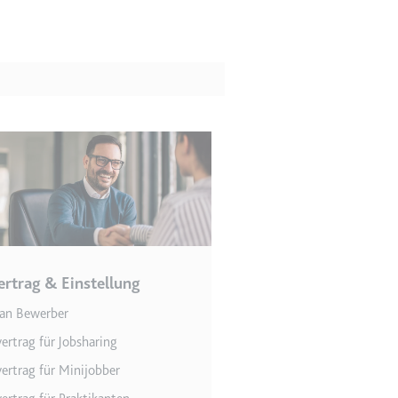
en des Besuchers zu
indem Daten über die
ertrag & Einstellung
ammelt werden.
an Bewerber
vertrag für Jobsharing
vertrag für Minijobber