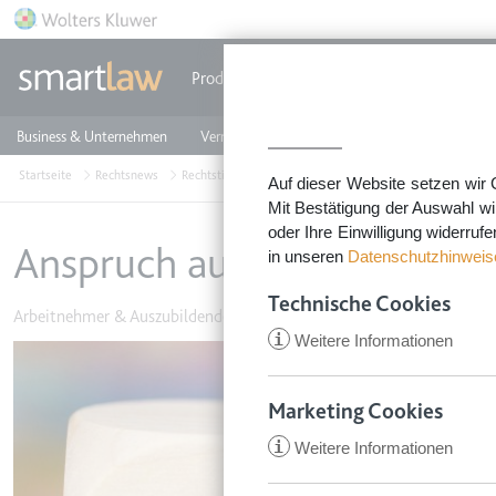
Direkt zum Inhalt
Produkte
Einzeldokumente
Rechtstip
Business & Unternehmen
Vermieten & Immobilien
Familie & Privates
Startseite
Rechtsnews
Rechtstipps Familie & Privates
Arbeitnehmer & Auszu
Auf dieser Website setzen wir 
Mit Bestätigung der Auswahl wi
oder Ihre Einwilligung widerruf
Anspruch auf Elterngeld Plu
in unseren
Datenschutzhinweis
Technische Cookies
Arbeitnehmer & Auszubildende
•
26. Februar 2024
i
Weitere Informationen
Image
Marketing Cookies
i
Weitere Informationen
CookieConsent
Anbieter:
app.smartl