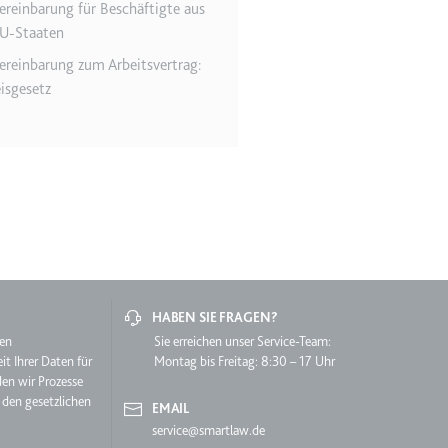
ereinbarung für Beschäftigte aus
U-Staaten
grierten Youtube-
ereinbarung zum Arbeitsvertrag:
isgesetz
lgen.
HABEN SIE FRAGEN?
hen
Sie erreichen unser Service-Team:
it Ihrer Daten für
Montag bis Freitag: 8:30 – 17 Uhr
den wir Prozesse
 den gesetzlichen
EMAIL
service@smartlaw.de
lgen.