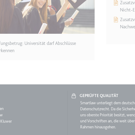
m
Zusatzv
Nicht-E
ie Benutzereinstellungen beim Abruf eines auf anderen Webseiten inte
Zusatzv
Nachwe
ie
fungsbetrug: Universität darf Abschlüsse
rkennen
m
et, um die Interaktion der Nutzer mit eingebetteten Inhalten zu verfo
GEPRÜFTE QUALITÄT
ie
aw
Smartlaw unterliegt dem deutsc
en
Datenschutzrecht. Da die Sicherhe
aw
uns oberste Priorität besitzt, wen
EY
und Vorschriften an, die weit über
 Kluwer
m
Rahmen hinausgehen.
et, um die Interaktion der Nutzer mit eingebetteten Inhalten zu verfo