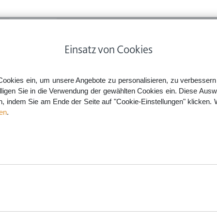
ps
Rechtsnews
Preise
Smartlaw Professional
Einsatz von Cookies
bildende
Anspruch auf Elterngeld Plus auch bei längerer Krankheit
Cookies ein, um unsere Angebote zu personalisieren, zu verbessern u
lligen Sie in die Verwendung der gewählten Cookies ein. Diese Ausw
en, indem Sie am Ende der Seite auf "Cookie-Einstellungen" klicken. 
s auch bei längerer Krankhei
en
.
aw.de