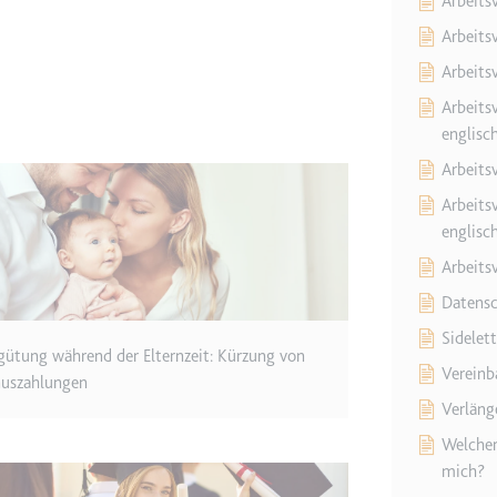
Arbeits
Arbeits
etagmanager.com
Arbeitsv
e Konversionsrate zwischen dem Nutzer und den Werbebannern auf de
Arbeitsv
rung der Relevanz der Werbung auf der Website.
englisc
Arbeitsv
 Storage
Arbeitsv
englisc
EN
Arbeits
m
Datensc
et, um die Interaktion der Nutzer mit eingebetteten Inhalten zu verfo
Sidelet
gütung während der Elternzeit: Kürzung von
Vereinb
uszahlungen
ie
Verläng
Welcher 
mich?