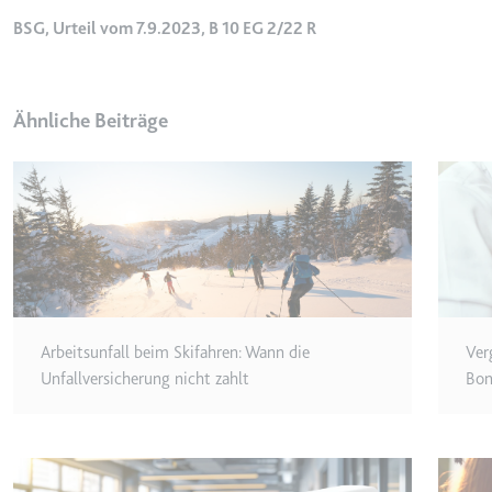
_gcl_ls
BSG, Urteil vom 7.9.2023, B 10 EG 2/22 R
Anbieter:
www.googl
Zweck:
Verfolgt di
der Optimie
Ähnliche Beiträge
Ablauf:
Beständig
Typ:
HTML Local
__Secure-ROLLOUT_TOK
Anbieter:
youtube.co
Zweck:
Wird verwend
Arbeitsunfall beim Skifahren: Wann die
Ver
Ablauf:
180 Tage
Unfallversicherung nicht zahlt
Bon
Typ:
HTTP-Cook
__Secure-YEC