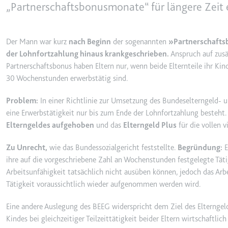
behalten.
„Partnerschaftsbonusmonate“ für längere Zeit 
Ablauf:
Sitzung
_ga_#
Anbieter:
smartlaw.d
Typ:
HTTP-Cook
Der Mann war kurz
nach Beginn
der sogenannten
»Partnerschafts
Zweck:
Wird verwen
der Lohnfortzahlung hinaus krankgeschrieben.
Anspruch auf zusä
senden. Erf
Partnerschaftsbonus haben Eltern nur, wenn beide Elternteile ihr Ki
30 Wochenstunden erwerbstätig sind.
Ablauf:
2 Jahre
Typ:
HTTP-Cook
Problem:
In einer Richtlinie zur Umsetzung des Bundeselterngeld- un
eine Erwerbstätigkeit nur bis zum Ende der Lohnfortzahlung besteht. 
Elterngeldes aufgehoben
und das
Elterngeld Plus
für die vollen
_gcl_au
Anbieter:
smartlaw.d
Zu Unrecht,
wie das Bundessozialgericht feststellte.
Begründung:
E
ihre auf die vorgeschriebene Zahl an Wochenstunden festgelegte Tät
Zweck:
Wird verwen
Arbeitsunfähigkeit tatsächlich nicht ausüben können, jedoch das Arbe
Conversion
Tätigkeit voraussichtlich wieder aufgenommen werden wird.
Ablauf:
3 Monate
Typ:
HTTP-Cook
Eine andere Auslegung des BEEG widerspricht dem Ziel des Elterngeld
Kindes bei gleichzeitiger Teilzeittätigkeit beider Eltern wirtschaftlich