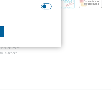
 Domäne.
Image
echtsradar hält
r Ihr Dokument
em Laufenden
schätzen.
en des Besuchers zu
enutzer gesehen hat, zu