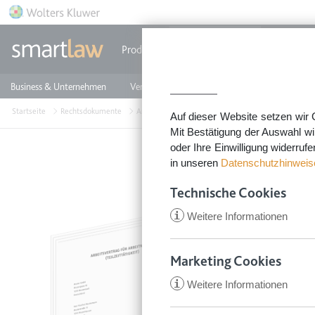
Direkt zum Inhalt
Produkte
Einzeldokumente
Rechtstip
Business & Unternehmen
Vermieten & Immobilien
Familie & Privates
Startseite
Rechtsdokumente
Arbeitsvertrag & Einstellung
Arbeitsvertrag Teilz
Auf dieser Website setzen wir 
Mit Bestätigung der Auswahl wi
oder Ihre Einwilligung widerruf
in unseren
Datenschutzhinweis
Arbeit
Technische Cookies
Image
i
Weitere Informationen
Bei Teilzeitver
Einfach nur den
Marketing Cookies
aus! Nutzen Sie
i
Weitere Informationen
CookieConsent
VERTRAG 
Anbieter:
app.smartl