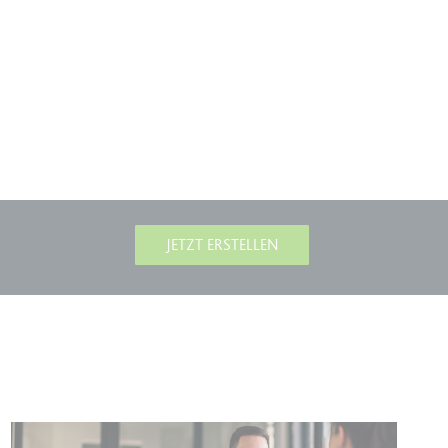
en des Besuchers zu
JETZT ERSTELLEN
indem Daten über die
ammelt werden.