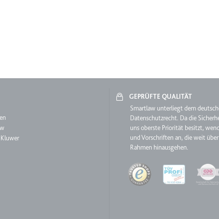
m
et, um die Interaktion der Nutzer mit eingebetteten Inhalten zu verfo
ie
GEPRÜFTE QUALITÄT
aw
Smartlaw unterliegt dem deutsc
en
Datenschutzrecht. Da die Sicherhe
aw
uns oberste Priorität besitzt, wen
und Vorschriften an, die weit über
 Kluwer
m
Rahmen hinausgehen.
ür die Implementierung und Funktionalität von YouTube-Videoinhalten
Quality
 Storage