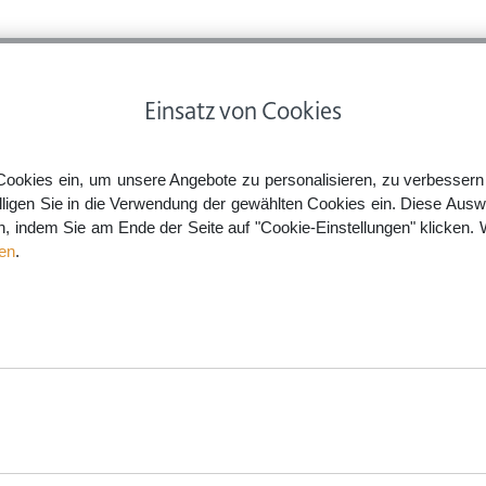
ps
Rechtsnews
Preise
Smartlaw Professional
Einsatz von Cookies
eit
Cookies ein, um unsere Angebote zu personalisieren, zu verbessern u
lligen Sie in die Verwendung der gewählten Cookies ein. Diese Ausw
en, indem Sie am Ende der Seite auf "Cookie-Einstellungen" klicken. 
en
.
svertrag Teilzeit
trägen ist wegen der besonderen Situation Vorsicht bei der Vertragsgest
 Vollzeitvertrag kopieren und eine geringere Stundenzahl einsetzen? Das
 Smartlaw und erstellen Sie einen rechtssicheren Teilzeit-Arbeitsvertrag
ERSTELLEN
aw.de