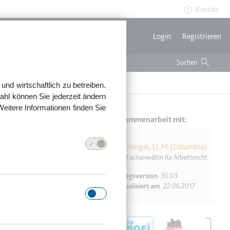
Kontakt
Benutzerme
Login
Registrieren
nd wirtschaftlich zu betreiben.
ahl können Sie jederzeit ändern
Weitere Informationen finden Sie
Erstellt in Zusammenarbeit mit:
Prof. Dr. Anja Mengel, LL.M (Columbia)
Rechtsanwältin, Fachanwältin für Arbeitsrecht
altung geboten.
Vertragsversion
35.03
 reicht nicht
Zuletzt aktualisiert am
22.06.2017
.
Image