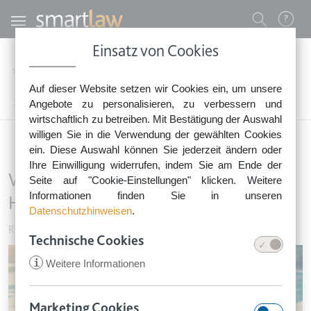
Direkt zum Inhalt
Benutzermenü
Einsatz von Cookies
0800 - 268 4 268 (kostenfrei)
Startseite
Rechtsnews
Rechtstipps Familie & Privates
Reisen & Urlaub
Auf dieser Website setzen wir Cookies ein, um unsere
Sie erreichen unser Service-Team:
Wer muss was beweisen bei einem Hotelunfall im Ausland?
Angebote zu personalisieren, zu verbessern und
Montag bis Freitag: 8-18 Uhr
wirtschaftlich zu betreiben. Mit Bestätigung der Auswahl
Keine Rechtsberatung.
willigen Sie in die Verwendung der gewählten Cookies
ein. Diese Auswahl können Sie jederzeit ändern oder
Ihre Einwilligung widerrufen, indem Sie am Ende der
Wer muss was beweisen bei einem
Seite auf "Cookie-Einstellungen" klicken. Weitere
Informationen finden Sie in unseren
Hotelunfall im Ausland?
Datenschutzhinweisen
.
Reisen & Urlaub
•
27. August 2019
Technische Cookies
Image
i
Weitere Informationen
Marketing Cookies