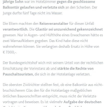
jährige Sohn
war im Hotelzimmer
gegen die geschlossene
YouTube-Videos zu schätzen.
Zweck:
Wird verwendet, um Daten zu
Balkontür gelaufen und verletzte sich
an den Scherben. Der
Google Analytics über das Gerät
Ablauf:
180 Tage
Junge durfte fünf Tage nicht ins Wasser.
und das Verhalten des Besuchers
Typ:
HTTP-Cookie
zu senden. Erfasst den Besucher
Die Eltern machten den
Reiseveranstalter
für diesen Unfall
über Geräte und Marketingkanäle
verantwortlich.
Die
Glastür sei unzureichend gekennzeichnet
hinweg.
gewesen. Nur in Augen- und Hüfthöhe eines Erwachsenen hätte es
YSC
Ablauf:
2 Jahre
zwei Warnaufklebern gegeben. Das Kind habe diese nicht
Anbieter:
youtube.com
wahrnehmen können. Sie verlangten deshalb Ersatz in Höhe von
Typ:
HTTP-Cookie
Zweck:
Registriert eine eindeutige ID, um
€ 7.000,-.
Statistiken der Videos von
YouTube, die der Benutzer
Der Bundesgerichtshof wich mit seinem Urteil von der rechtlichen
_ga_#
gesehen hat, zu behalten.
Einschätzung der Vorinstanz ab und
stärkte die Rechte von
Anbieter:
smartlaw.de
Ablauf:
Sitzung
Pauschaltouristen,
die sich in der Hotelanlage verletzen.
Zweck:
Wird verwendet, um Daten zu
Typ:
HTTP-Cookie
Google Analytics über das Gerät
Die obersten Zivilrichter stellten fest, ob eine Balkontür aus nicht-
und das Verhalten des Besuchers
bruchsicherem Glas den für die Hotelanlage maßgeblichen
zu senden. Erfasst den Besucher
örtlichen Bauvorschriften entspricht, muss nicht der Verletzte
über Geräte und Marketingkanäle
vortragen und beweisen. Es ist vielmehr
Aufgabe der deutschen
hinweg.