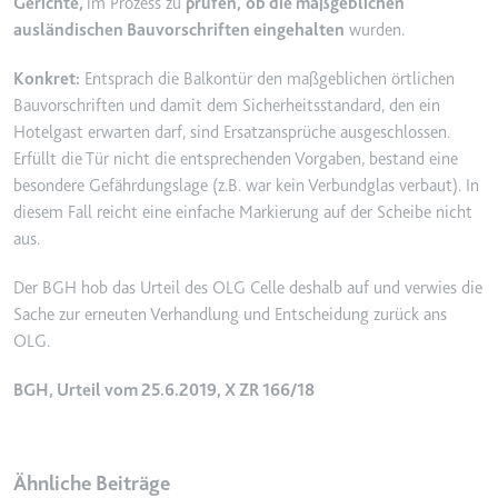
Gerichte,
im Prozess zu
prüfen,
ob die maßgeblichen
Ablauf:
2 Jahre
ausländischen Bauvorschriften eingehalten
wurden.
Typ:
HTTP-Cookie
Konkret:
Entsprach die Balkontür den maßgeblichen örtlichen
Bauvorschriften und damit dem Sicherheitsstandard, den ein
Hotelgast erwarten darf, sind Ersatzansprüche ausgeschlossen.
_gcl_au
Erfüllt die Tür nicht die entsprechenden Vorgaben, bestand eine
Anbieter:
smartlaw.de
besondere Gefährdungslage (z.B. war kein Verbundglas verbaut). In
Zweck:
Wird verwendet, um die Effizienz
diesem Fall reicht eine einfache Markierung auf der Scheibe nicht
der Werbeaktivitäten der Website
aus.
zu messen, indem Daten über die
Conversion-Rate der Anzeigen der
Der BGH hob das Urteil des OLG Celle deshalb auf und verwies die
Website über mehrere Websites
Sache zur erneuten Verhandlung und Entscheidung zurück ans
hinweg gesammelt werden.
OLG.
Ablauf:
3 Monate
BGH, Urteil vom 25.6.2019, X ZR 166/18
Typ:
HTTP-Cookie
_gcl_ls
Ähnliche Beiträge