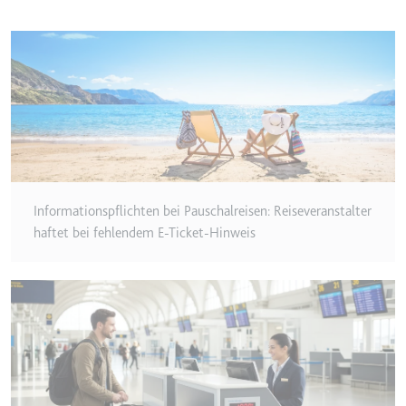
Anbieter:
www.googletagmanager.com
Zweck:
Verfolgt die Konversionsrate
zwischen dem Nutzer und den
Werbebannern auf der Website -
Dies dient der Optimierung der
Relevanz der Werbung auf der
Website.
Ablauf:
Beständig
Typ:
HTML Local Storage
Informationspflichten bei Pauschalreisen: Reiseveranstalter
haftet bei fehlendem E-Ticket-Hinweis
__Secure-ROLLOUT_TOKEN
Anbieter:
youtube.com
Zweck:
Wird verwendet, um die
Interaktion der Nutzer mit
eingebetteten Inhalten zu
verfolgen.
Ablauf:
180 Tage