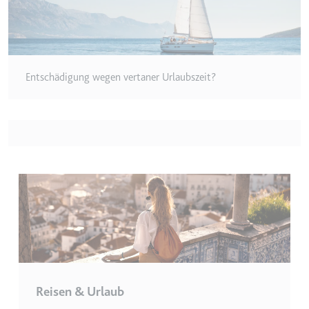
eingebetteten Inhalten zu
verfolgen.
Ablauf:
180 Tage
Typ:
HTTP-Cookie
Entschädigung wegen vertaner Urlaubszeit?
LAST_RESULT_ENTRY_KEY
Anbieter:
youtube.com
Zweck:
Wird verwendet, um die
Interaktion der Nutzer mit
eingebetteten Inhalten zu
verfolgen.
Ablauf:
Sitzung
Typ:
HTTP-Cookie
LogsDatabaseV2:V#||LogsRequestsStore
Reisen & Urlaub
Anbieter:
youtube.com