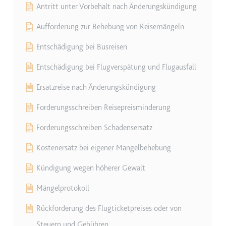
Antritt unter Vorbehalt nach Änderungskündigung
Zweck:
Wird verwendet, um die
Interaktion der Nutzer mit
Aufforderung zur Behebung von Reisemängeln
eingebetteten Inhalten zu
verfolgen.
Entschädigung bei Busreisen
Ablauf:
Beständig
Entschädigung bei Flugverspätung und Flugausfall
Typ:
IndexedDB
Ersatzreise nach Änderungskündigung
Forderungsschreiben Reisepreisminderung
ServiceWorkerLogsDatabase#SWHealthLog
Anbieter:
youtube.com
Forderungsschreiben Schadensersatz
Zweck:
Notwendig für die
Kostenersatz bei eigener Mangelbehebung
Implementierung und
Funktionalität von YouTube-
Kündigung wegen höherer Gewalt
Videoinhalten auf der Website.
Mängelprotokoll
Ablauf:
Beständig
Rückforderung des Flugticketpreises oder von
Typ:
IndexedDB
Steuern und Gebühren