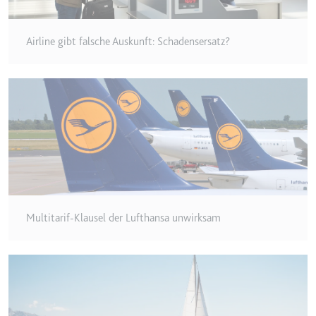
Typ:
HTTP-Cookie
Airline gibt falsche Auskunft: Schadensersatz?
__Secure-YEC
Anbieter:
youtube.com
Zweck:
Speichert die
Benutzereinstellungen beim Abruf
eines auf anderen Webseiten
integrierten Youtube-Videos
Ablauf:
Sitzung
Typ:
HTTP-Cookie
Multitarif-Klausel der Lufthansa unwirksam
__Secure-YNID
Anbieter:
youtube.com
Zweck:
Wird verwendet, um die
Interaktion der Nutzer mit