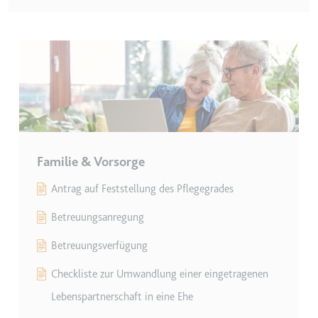
eingebetteten Inhalten zu
verfolgen.
Ablauf:
180 Tage
Typ:
HTTP-Cookie
LAST_RESULT_ENTRY_KEY
Anbieter:
youtube.com
Zweck:
Wird verwendet, um die
Familie & Vorsorge
Interaktion der Nutzer mit
eingebetteten Inhalten zu
Antrag auf Feststellung des Pflegegrades
verfolgen.
Betreuungsanregung
Ablauf:
Sitzung
Betreuungsverfügung
Typ:
HTTP-Cookie
Checkliste zur Umwandlung einer eingetragenen
LogsDatabaseV2:V#||LogsRequestsStore
Lebenspartnerschaft in eine Ehe
Anbieter:
youtube.com