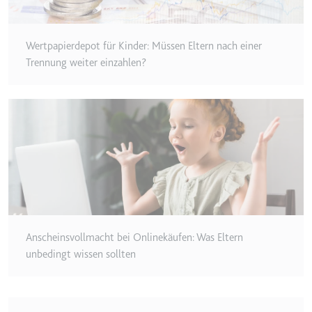
Typ:
HTTP-Cookie
Wertpapierdepot für Kinder: Müssen Eltern nach einer
__Secure-YEC
Trennung weiter einzahlen?
Anbieter:
youtube.com
Zweck:
Speichert die
Benutzereinstellungen beim Abruf
eines auf anderen Webseiten
integrierten Youtube-Videos
Ablauf:
Sitzung
Typ:
HTTP-Cookie
Anscheinsvollmacht bei Onlinekäufen: Was Eltern
__Secure-YNID
unbedingt wissen sollten
Anbieter:
youtube.com
Zweck:
Wird verwendet, um die
Interaktion der Nutzer mit