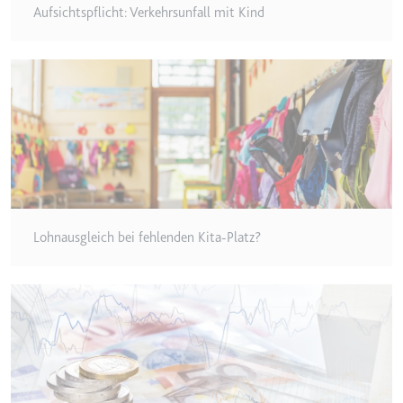
Anbieter:
www.googletagmanager.com
Aufsichtspflicht: Verkehrsunfall mit Kind
Zweck:
Verfolgt die Konversionsrate
zwischen dem Nutzer und den
Werbebannern auf der Website -
Dies dient der Optimierung der
Relevanz der Werbung auf der
Website.
Ablauf:
Beständig
Typ:
HTML Local Storage
Lohnausgleich bei fehlenden Kita-Platz?
__Secure-ROLLOUT_TOKEN
Anbieter:
youtube.com
Zweck:
Wird verwendet, um die
Interaktion der Nutzer mit
eingebetteten Inhalten zu
verfolgen.
Ablauf:
180 Tage