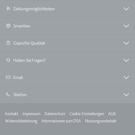
Zahlungsmöglichkeiten
TESTCOOKIESENABLED
Anbieter:
youtube.com
Smartlaw
Zweck:
Wird verwendet, um die
Interaktion der Nutzer mit
eingebetteten Inhalten zu
Geprüfte Qualität
verfolgen.
Ablauf:
1 Tag
Haben Sie Fragen?
Typ:
HTTP-Cookie
Email
yt-icons-last-purged
Telefon
Anbieter:
youtube.com
Zweck:
Notwendig für die
Meta
Implementierung und
Kontakt
Impressum
Datenschutz
Cookie-Einstellungen
AGB
Funktionalität von YouTube-
Widerrufsbelehrung
Informationen zum DSA
Nutzungsvorbehalt
Videoinhalten auf der Website.