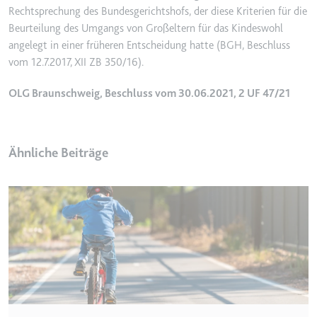
Rechtsprechung des Bundesgerichtshofs, der diese Kriterien für die
Ablauf:
2 Jahre
Beurteilung des Umgangs von Großeltern für das Kindeswohl
Typ:
HTTP-Cookie
angelegt in einer früheren Entscheidung hatte (BGH, Beschluss
vom 12.7.2017, XII ZB 350/16).
_gcl_au
OLG Braunschweig, Beschluss vom 30.06.2021, 2 UF 47/21
Anbieter:
smartlaw.de
Zweck:
Wird verwendet, um die Effizienz
der Werbeaktivitäten der Website
Ähnliche Beiträge
zu messen, indem Daten über die
Conversion-Rate der Anzeigen der
Website über mehrere Websites
hinweg gesammelt werden.
Ablauf:
3 Monate
Typ:
HTTP-Cookie
_gcl_ls