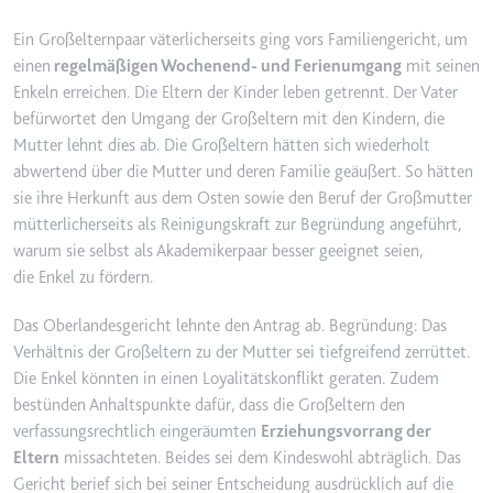
YouTube-Videos zu schätzen.
Zweck:
Wird verwendet, um Daten zu
Ein Großelternpaar väterlicherseits ging vors Familiengericht, um
Google Analytics über das Gerät
Ablauf:
180 Tage
einen
regelmäßigen Wochenend- und Ferienumgang
mit seinen
und das Verhalten des Besuchers
Enkeln erreichen. Die Eltern der Kinder leben getrennt. Der Vater
Typ:
HTTP-Cookie
zu senden. Erfasst den Besucher
befürwortet den Umgang der Großeltern mit den Kindern, die
über Geräte und Marketingkanäle
Mutter lehnt dies ab. Die Großeltern hätten sich wiederholt
hinweg.
YSC
abwertend über die Mutter und deren Familie geäußert. So hätten
Ablauf:
2 Jahre
sie ihre Herkunft aus dem Osten sowie den Beruf der Großmutter
Anbieter:
youtube.com
Typ:
HTTP-Cookie
mütterlicherseits als Reinigungskraft zur Begründung angeführt,
Zweck:
Registriert eine eindeutige ID, um
warum sie selbst als Akademikerpaar besser geeignet seien,
Statistiken der Videos von
die Enkel zu fördern.
YouTube, die der Benutzer
_ga_#
gesehen hat, zu behalten.
Anbieter:
smartlaw.de
Das Oberlandesgericht lehnte den Antrag ab. Begründung: Das
Ablauf:
Sitzung
Verhältnis der Großeltern zu der Mutter sei tiefgreifend zerrüttet.
Zweck:
Wird verwendet, um Daten zu
Typ:
HTTP-Cookie
Die Enkel könnten in einen Loyalitätskonflikt geraten. Zudem
Google Analytics über das Gerät
bestünden Anhaltspunkte dafür, dass die Großeltern den
und das Verhalten des Besuchers
verfassungsrechtlich eingeräumten
Erziehungsvorrang der
zu senden. Erfasst den Besucher
über Geräte und Marketingkanäle
Eltern
missachteten. Beides sei dem Kindeswohl abträglich. Das
hinweg.
Gericht berief sich bei seiner Entscheidung ausdrücklich auf die