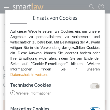
Direkt zum Inhalt
Benutzermenü
Einsatz von Cookies
0800 - 268 4 268 (kostenfrei)
Startseite
Rechtsnews
Rechtstipps Familie & Privates
Familie & Vorsorge
Auf dieser Website setzen wir Cookies ein, um unsere
Sie erreichen unser Service-Team:
Umgangsrecht: Bei zerrütteten Familienverhältnissen bleiben Großeltern außen
Angebote zu personalisieren, zu verbessern und
Montag bis Freitag: 8-18 Uhr
vor
wirtschaftlich zu betreiben. Mit Bestätigung der Auswahl
Keine Rechtsberatung.
willigen Sie in die Verwendung der gewählten Cookies
ein. Diese Auswahl können Sie jederzeit ändern oder
Ihre Einwilligung widerrufen, indem Sie am Ende der
Seite auf "Cookie-Einstellungen" klicken. Weitere
Umgangsrecht: Bei zerrütteten
Informationen finden Sie in unseren
Datenschutzhinweisen
.
Familienverhältnissen bleiben
Großeltern außen vor
Technische Cookies
i
Weitere Informationen
Familie & Vorsorge
•
6. Oktober 2021
Image
Marketing Cookies