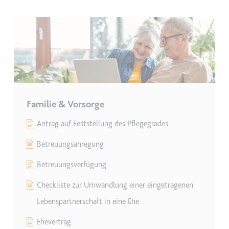
Zweck:
Wird verwendet, um die
Interaktion der Nutzer mit
eingebetteten Inhalten zu
verfolgen.
Ablauf:
Beständig
Typ:
IndexedDB
Familie & Vorsorge
ServiceWorkerLogsDatabase#SWHealthLog
Antrag auf Feststellung des Pflegegrades
Anbieter:
youtube.com
Betreuungsanregung
Zweck:
Notwendig für die
Implementierung und
Betreuungsverfügung
Funktionalität von YouTube-
Videoinhalten auf der Website.
Checkliste zur Umwandlung einer eingetragenen
Ablauf:
Beständig
Lebenspartnerschaft in eine Ehe
Typ:
IndexedDB
Ehevertrag