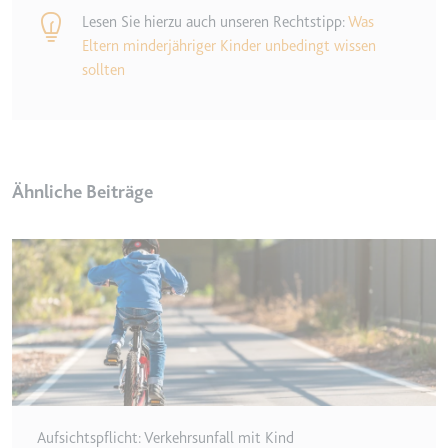
Anbieter:
www.googletagmanager.com
Lesen Sie hierzu auch unseren Rechtstipp:
Was
Zweck:
Verfolgt die Konversionsrate
Eltern minderjähriger Kinder unbedingt wissen
zwischen dem Nutzer und den
sollten
Werbebannern auf der Website -
Dies dient der Optimierung der
Relevanz der Werbung auf der
Website.
Ablauf:
Beständig
Ähnliche Beiträge
Typ:
HTML Local Storage
__Secure-ROLLOUT_TOKEN
Anbieter:
youtube.com
Zweck:
Wird verwendet, um die
Interaktion der Nutzer mit
eingebetteten Inhalten zu
verfolgen.
Ablauf:
180 Tage
Aufsichtspflicht: Verkehrsunfall mit Kind