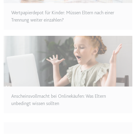
eingebetteten Inhalten zu
verfolgen.
Wertpapierdepot für Kinder: Müssen Eltern nach einer
Ablauf:
180 Tage
Trennung weiter einzahlen?
Typ:
HTTP-Cookie
LAST_RESULT_ENTRY_KEY
Anbieter:
youtube.com
Zweck:
Wird verwendet, um die
Interaktion der Nutzer mit
eingebetteten Inhalten zu
verfolgen.
Ablauf:
Sitzung
Anscheinsvollmacht bei Onlinekäufen: Was Eltern
unbedingt wissen sollten
Typ:
HTTP-Cookie
LogsDatabaseV2:V#||LogsRequestsStore
Anbieter:
youtube.com