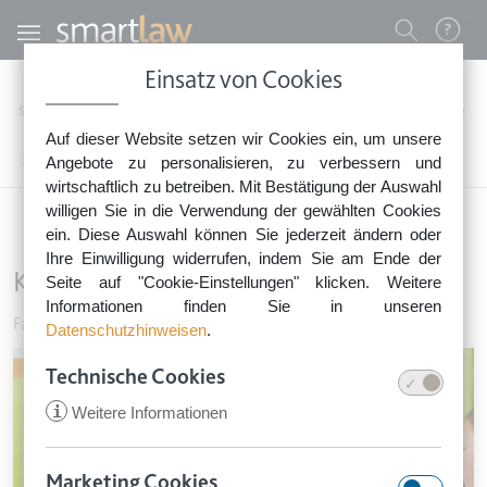
Direkt zum Inhalt
Benutzermenü
Einsatz von Cookies
0800 - 268 4 268 (kostenfrei)
Startseite
Rechtsnews
Rechtstipps Familie & Privates
Familie & Vorsorge
Auf dieser Website setzen wir Cookies ein, um unsere
Sie erreichen unser Service-Team:
Kita-Platz trotz Fachkräftemangel
Angebote zu personalisieren, zu verbessern und
Montag bis Freitag: 8-18 Uhr
wirtschaftlich zu betreiben. Mit Bestätigung der Auswahl
Keine Rechtsberatung.
willigen Sie in die Verwendung der gewählten Cookies
ein. Diese Auswahl können Sie jederzeit ändern oder
Ihre Einwilligung widerrufen, indem Sie am Ende der
Kita-Platz trotz Fachkräftemangel
Seite auf "Cookie-Einstellungen" klicken. Weitere
Informationen finden Sie in unseren
Familie & Vorsorge
•
5. Mai 2018
Datenschutzhinweisen
.
Image
Technische Cookies
i
Weitere Informationen
Marketing Cookies