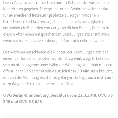
Dieser Anspruch ist mitnichten nur im Rahmen der vorhandenen
Ablauf:
2 Jahre
Kapazitäten gegeben. Er verpflichtet die Behörden vielmehr dazu,
Typ:
HTTP-Cookie
für
ausreichend Betreuungsplätze
zu sorgen. Weder ein
herrschender Fachkräftemangel noch andere Schwierigkeiten
entbinden die Behörden von der gesetzlichen Pflicht, Kindern in
_gcl_au
diesem Alter einen entsprechenden Betreuungsplatz anzubieten,
Anbieter:
smartlaw.de
wenn sie frühkindliche Förderung in Anspruch nehmen wollen.
Zweck:
Wird verwendet, um die Effizienz
Des Weiteren entschieden die Richter, der Betreuungsplatz, der
der Werbeaktivitäten der Website
einem der Kinder angeboten wurde, ist
zu weit weg.
Er befindet
zu messen, indem Daten über die
sich nicht in angemessener Nähe zur Wohnung, weil man mit den
Conversion-Rate der Anzeigen der
Website über mehrere Websites
öffentlichen Verkehrsmitteln
deutlich über 30 Minuten
braucht,
hinweg gesammelt werden.
um von der Wohnung dorthin zu gelangen. Er liegt auch
nicht auf
dem Weg
der Eltern zu ihrer Arbeitsstätte.
Ablauf:
3 Monate
Typ:
HTTP-Cookie
OVG Berlin-Brandenburg, Beschluss vom 22.3.2018, OVG 6 S
2.18 und OVG 6 S 6.18
_gcl_ls