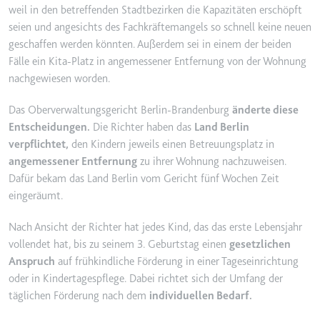
weil in den betreffenden Stadtbezirken die Kapazitäten erschöpft
YouTube-Videos zu schätzen.
Zweck:
Wird verwendet, um Daten zu
seien und angesichts des Fachkräftemangels so schnell keine neuen
Google Analytics über das Gerät
Ablauf:
180 Tage
geschaffen werden könnten. Außerdem sei in einem der beiden
und das Verhalten des Besuchers
Typ:
HTTP-Cookie
Fälle ein Kita-Platz in angemessener Entfernung von der Wohnung
zu senden. Erfasst den Besucher
nachgewiesen worden.
über Geräte und Marketingkanäle
hinweg.
YSC
Das Oberverwaltungsgericht Berlin-Brandenburg
änderte diese
Ablauf:
2 Jahre
Entscheidungen.
Die Richter haben das
Land Berlin
Anbieter:
youtube.com
Typ:
HTTP-Cookie
verpflichtet,
den Kindern jeweils einen Betreuungsplatz in
Zweck:
Registriert eine eindeutige ID, um
angemessener Entfernung
zu ihrer Wohnung nachzuweisen.
Statistiken der Videos von
Dafür bekam das Land Berlin vom Gericht fünf Wochen Zeit
YouTube, die der Benutzer
_ga_#
eingeräumt.
gesehen hat, zu behalten.
Anbieter:
smartlaw.de
Ablauf:
Sitzung
Nach Ansicht der Richter hat jedes Kind, das das erste Lebensjahr
Zweck:
Wird verwendet, um Daten zu
vollendet hat, bis zu seinem 3. Geburtstag einen
gesetzlichen
Typ:
HTTP-Cookie
Google Analytics über das Gerät
Anspruch
auf frühkindliche Förderung in einer Tageseinrichtung
und das Verhalten des Besuchers
oder in Kindertagespflege. Dabei richtet sich der Umfang der
zu senden. Erfasst den Besucher
täglichen Förderung nach dem
individuellen Bedarf.
über Geräte und Marketingkanäle
hinweg.