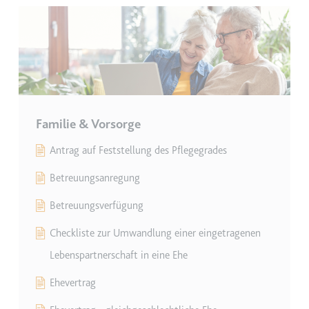
eingebetteten Inhalten zu
verfolgen.
Ablauf:
180 Tage
Typ:
HTTP-Cookie
LAST_RESULT_ENTRY_KEY
Familie & Vorsorge
Anbieter:
youtube.com
Zweck:
Wird verwendet, um die
Antrag auf Feststellung des Pflegegrades
Interaktion der Nutzer mit
Betreuungsanregung
eingebetteten Inhalten zu
verfolgen.
Betreuungsverfügung
Ablauf:
Sitzung
Checkliste zur Umwandlung einer eingetragenen
Typ:
HTTP-Cookie
Lebenspartnerschaft in eine Ehe
Ehevertrag
LogsDatabaseV2:V#||LogsRequestsStore
Anbieter:
youtube.com