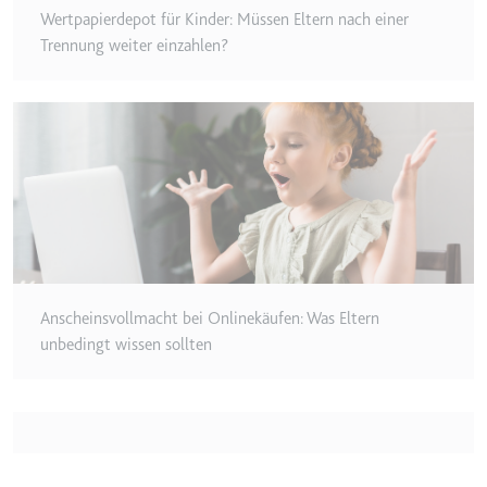
Wertpapierdepot für Kinder: Müssen Eltern nach einer
Typ:
HTTP-Cookie
Trennung weiter einzahlen?
__Secure-YEC
Anbieter:
youtube.com
Zweck:
Speichert die
Benutzereinstellungen beim Abruf
eines auf anderen Webseiten
integrierten Youtube-Videos
Ablauf:
Sitzung
Typ:
HTTP-Cookie
Anscheinsvollmacht bei Onlinekäufen: Was Eltern
unbedingt wissen sollten
__Secure-YNID
Anbieter:
youtube.com
Zweck:
Wird verwendet, um die
Interaktion der Nutzer mit