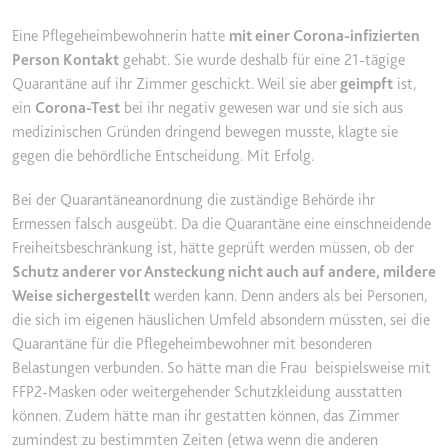
YouTube-Videos zu schätzen.
Zweck:
Wird verwendet, um Daten zu
Eine Pflegeheimbewohnerin hatte
mit einer Corona-infizierten
Google Analytics über das Gerät
Ablauf:
180 Tage
Person Kontakt
gehabt. Sie wurde deshalb für eine 21-tägige
und das Verhalten des Besuchers
Quarantäne auf ihr Zimmer geschickt. Weil sie aber
geimpft
ist,
Typ:
HTTP-Cookie
zu senden. Erfasst den Besucher
ein
Corona-Test
bei ihr negativ gewesen war und sie sich aus
über Geräte und Marketingkanäle
medizinischen Gründen dringend bewegen musste, klagte sie
hinweg.
YSC
gegen die behördliche Entscheidung. Mit Erfolg.
Ablauf:
2 Jahre
Anbieter:
youtube.com
Typ:
HTTP-Cookie
Bei der Quarantäneanordnung die zuständige Behörde ihr
Zweck:
Registriert eine eindeutige ID, um
Ermessen falsch ausgeübt. Da die Quarantäne eine einschneidende
Statistiken der Videos von
Freiheitsbeschränkung ist, hätte geprüft werden müssen, ob der
YouTube, die der Benutzer
_ga_#
Schutz anderer vor Ansteckung nicht auch auf andere, mildere
gesehen hat, zu behalten.
Anbieter:
smartlaw.de
Weise sichergestellt
werden kann. Denn anders als bei Personen,
Ablauf:
Sitzung
die sich im eigenen häuslichen Umfeld absondern müssten, sei die
Zweck:
Wird verwendet, um Daten zu
Typ:
HTTP-Cookie
Quarantäne für die Pflegeheimbewohner mit besonderen
Google Analytics über das Gerät
Belastungen verbunden. So hätte man die Frau beispielsweise mit
und das Verhalten des Besuchers
FFP2-Masken oder weitergehender Schutzkleidung ausstatten
zu senden. Erfasst den Besucher
über Geräte und Marketingkanäle
können. Zudem hätte man ihr gestatten können, das Zimmer
hinweg.
zumindest zu bestimmten Zeiten (etwa wenn die anderen