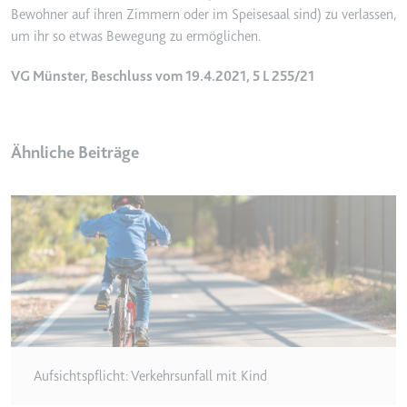
Bewohner auf ihren Zimmern oder im Speisesaal sind) zu verlassen,
Ablauf:
2 Jahre
um ihr so etwas Bewegung zu ermöglichen.
Typ:
HTTP-Cookie
VG Münster, Beschluss vom 19.4.2021, 5 L 255/21
_gcl_au
Anbieter:
smartlaw.de
Ähnliche Beiträge
Zweck:
Wird verwendet, um die Effizienz
der Werbeaktivitäten der Website
zu messen, indem Daten über die
Conversion-Rate der Anzeigen der
Website über mehrere Websites
hinweg gesammelt werden.
Ablauf:
3 Monate
Typ:
HTTP-Cookie
Aufsichtspflicht: Verkehrsunfall mit Kind
_gcl_ls