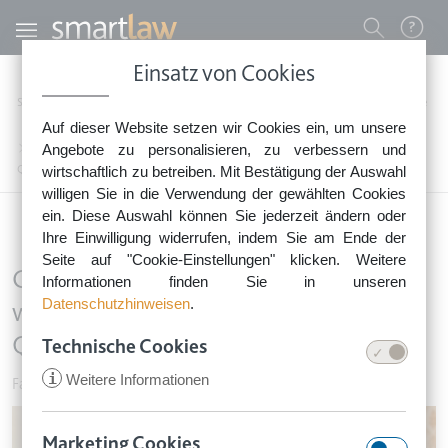
Direkt zum Inhalt
Benutzermenü
Einsatz von Cookies
0800 - 268 4 268 (kostenfrei)
Startseite
Rechtsnews
Rechtstipps Familie & Privates
Familie & Vorsorge
Auf dieser Website setzen wir Cookies ein, um unsere
Sie erreichen unser Service-Team:
Geimpfte Pflegeheimbewohnerin wehrt sich erfolgreich gegen
Angebote zu personalisieren, zu verbessern und
Montag bis Freitag: 8-18 Uhr
Quarantäneanordnung
wirtschaftlich zu betreiben. Mit Bestätigung der Auswahl
Keine Rechtsberatung.
willigen Sie in die Verwendung der gewählten Cookies
ein. Diese Auswahl können Sie jederzeit ändern oder
Ihre Einwilligung widerrufen, indem Sie am Ende der
Seite auf "Cookie-Einstellungen" klicken. Weitere
Geimpfte Pflegeheimbewohnerin
Informationen finden Sie in unseren
Datenschutzhinweisen
.
wehrt sich erfolgreich gegen
Quarantäneanordnung
Technische Cookies
i
Weitere Informationen
Familie & Vorsorge
•
11. August 2021
Image
Marketing Cookies