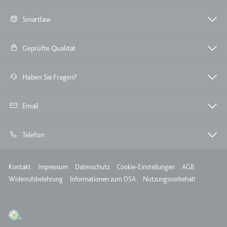
TESTCOOKIESENABLED
Smartlaw
Anbieter:
youtube.com
Zweck:
Wird verwendet, um die
Geprüfte Qualität
Interaktion der Nutzer mit
eingebetteten Inhalten zu
Haben Sie Fragen?
verfolgen.
Ablauf:
1 Tag
Email
Typ:
HTTP-Cookie
Telefon
yt-icons-last-purged
Anbieter:
youtube.com
Meta
Kontakt
Impressum
Datenschutz
Cookie-Einstellungen
AGB
Zweck:
Notwendig für die
Widerrufsbelehrung
Informationen zum DSA
Nutzungsvorbehalt
Implementierung und
Funktionalität von YouTube-
Videoinhalten auf der Website.