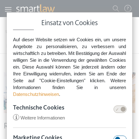
Direkt zum Inhalt
Benutzermenü
Einsatz von Cookies
0800 - 268 4 268 (kostenfrei)
Startseite
Rechtstipps
Rechtstipps Familie & Privates
Auf dieser Website setzen wir Cookies ein, um unsere
Sie erreichen unser Service-Team:
Dienstleistung, Handel & Privatverkäufe
Angebote zu personalisieren, zu verbessern und
Reklamationen
Montag bis Freitag: 8-18 Uhr
wirtschaftlich zu betreiben. Mit Bestätigung der Auswahl
Keine Rechtsberatung.
willigen Sie in die Verwendung der gewählten Cookies
ein. Diese Auswahl können Sie jederzeit ändern oder
Ihre Einwilligung widerrufen, indem Sie am Ende der
Seite auf "Cookie-Einstellungen" klicken. Weitere
Informationen finden Sie in unseren
Datenschutzhinweisen
.
Technische Cookies
i
Weitere Informationen
Reklamationen
Marketing Cookies