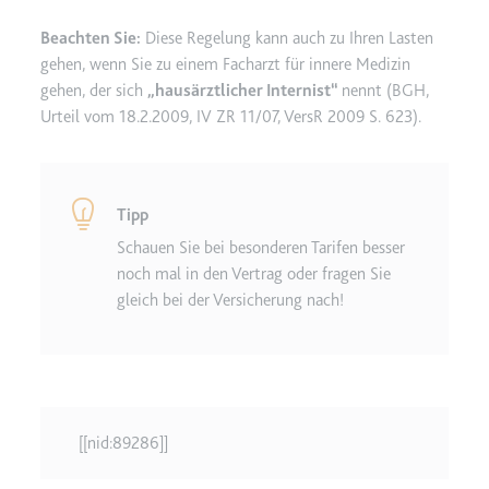
Ablauf:
Beständig
Typ:
HTML Local Storage
Beachten Sie:
Diese Regelung kann auch zu Ihren Lasten
gehen, wenn Sie zu einem Facharzt für innere Medizin
gehen, der sich
hausärztlicher Internist
nennt (
BGH,
ytidb::LAST_RESULT_ENTRY_KEY
Urteil vom 18.2.2009, IV ZR 11/07, VersR 2009 S. 623
).
Anbieter:
youtube.com
Zweck:
Wird verwendet, um die
Interaktion der Nutzer mit
Tipp
eingebetteten Inhalten zu
Schauen Sie bei besonderen Tarifen besser
verfolgen.
noch mal in den Vertrag oder fragen Sie
Ablauf:
Beständig
gleich bei der Versicherung nach!
Typ:
HTML Local Storage
YtIdbMeta#databases
Anbieter:
youtube.com
[[nid:89286]]
Zweck:
Wird verwendet, um die
Interaktion der Nutzer mit