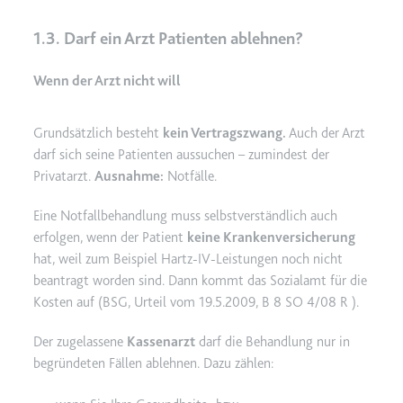
eingebetteten Inhalten zu
verfolgen.
1.3. Darf ein Arzt Patienten ablehnen?
Ablauf:
Beständig
Wenn der Arzt nicht will
Typ:
IndexedDB
Grundsätzlich besteht
kein Vertragszwang.
Auch der Arzt
darf sich seine Patienten aussuchen – zumindest der
Privatarzt.
Ausnahme:
Notfälle.
Eine Notfallbehandlung muss selbstverständlich auch
erfolgen, wenn der Patient
keine Krankenversicherung
hat, weil zum Beispiel Hartz-IV-Leistungen noch nicht
beantragt worden sind. Dann kommt das Sozialamt für die
Kosten auf (
BSG, Urteil vom 19.5.2009, B 8 SO 4/08 R
).
Der zugelassene
Kassenarzt
darf die Behandlung nur in
begründeten Fällen ablehnen. Dazu zählen: