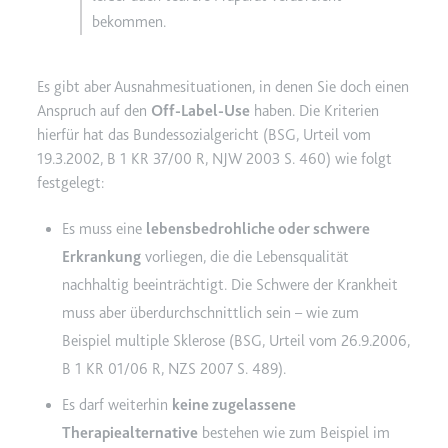
bekommen.
Es gibt aber Ausnahmesituationen, in denen Sie doch einen
Anspruch auf den
Off-Label-Use
haben. Die Kriterien
hierfür hat das Bundessozialgericht (
BSG, Urteil vom
19.3.2002, B 1 KR 37/00 R, NJW 2003 S. 460
) wie folgt
festgelegt:
Es muss eine
lebensbedrohliche oder schwere
Erkrankung
vorliegen, die die Lebensqualität
nachhaltig beeinträchtigt. Die Schwere der Krankheit
muss aber überdurchschnittlich sein – wie zum
Beispiel multiple Sklerose (
BSG, Urteil vom 26.9.2006,
B 1 KR 01/06 R, NZS 2007 S. 489
).
Es darf weiterhin
keine zugelassene
Therapiealternative
bestehen wie zum Beispiel im