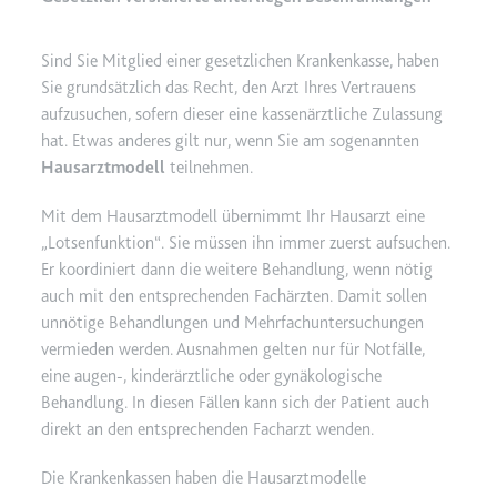
YouTube-Videos zu schätzen.
Zweck:
Wird verwendet, um Daten zu
Google Analytics über das Gerät
Ablauf:
180 Tage
Sind Sie Mitglied einer gesetzlichen Krankenkasse, haben
und das Verhalten des Besuchers
Sie grundsätzlich das Recht, den Arzt Ihres Vertrauens
Typ:
HTTP-Cookie
zu senden. Erfasst den Besucher
aufzusuchen, sofern dieser eine kassenärztliche Zulassung
über Geräte und Marketingkanäle
hat. Etwas anderes gilt nur, wenn Sie am sogenannten
hinweg.
Hausarztmodell
teilnehmen.
YSC
Ablauf:
2 Jahre
Anbieter:
youtube.com
Mit dem Hausarztmodell übernimmt Ihr Hausarzt eine
Typ:
HTTP-Cookie
Zweck:
Registriert eine eindeutige ID, um
Lotsenfunktion
. Sie müssen ihn immer zuerst aufsuchen.
Statistiken der Videos von
Er koordiniert dann die weitere Behandlung, wenn nötig
YouTube, die der Benutzer
auch mit den entsprechenden Fachärzten. Damit sollen
_ga_#
gesehen hat, zu behalten.
unnötige Behandlungen und Mehrfachuntersuchungen
Anbieter:
smartlaw.de
Ablauf:
Sitzung
vermieden werden. Ausnahmen gelten nur für Notfälle,
Zweck:
Wird verwendet, um Daten zu
eine augen-, kinderärztliche oder gynäkologische
Typ:
HTTP-Cookie
Google Analytics über das Gerät
Behandlung. In diesen Fällen kann sich der Patient auch
und das Verhalten des Besuchers
direkt an den entsprechenden Facharzt wenden.
zu senden. Erfasst den Besucher
über Geräte und Marketingkanäle
Die Krankenkassen haben die Hausarztmodelle
hinweg.