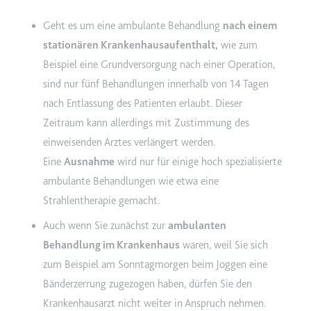
Zweck:
Wird verwendet, um die
Geht es um eine ambulante Behandlung
nach einem
Interaktion der Nutzer mit
stationären Krankenhausaufenthalt,
wie zum
eingebetteten Inhalten zu
verfolgen.
Beispiel eine Grundversorgung nach einer Operation,
sind nur fünf Behandlungen innerhalb von 14 Tagen
Ablauf:
Beständig
nach Entlassung des Patienten erlaubt. Dieser
Typ:
IndexedDB
Zeitraum kann allerdings mit Zustimmung des
einweisenden Arztes verlängert werden.
ServiceWorkerLogsDatabase#SWHealthLog
Eine
Ausnahme
wird nur für einige hoch spezialisierte
Anbieter:
youtube.com
ambulante Behandlungen wie etwa eine
Zweck:
Notwendig für die
Strahlentherapie gemacht.
Implementierung und
Auch wenn Sie zunächst zur
ambulanten
Funktionalität von YouTube-
Videoinhalten auf der Website.
Behandlung im Krankenhaus
waren, weil Sie sich
zum Beispiel am Sonntagmorgen beim Joggen eine
Ablauf:
Beständig
Bänderzerrung zugezogen haben, dürfen Sie den
Typ:
IndexedDB
Krankenhausarzt nicht weiter in Anspruch nehmen.