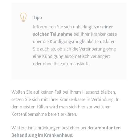
eingebetteten Inhalten zu
verfolgen.
Ablauf:
180 Tage
Tipp
Informieren Sie sich unbedingt
vor einer
Typ:
HTTP-Cookie
solchen Teilnahme
bei Ihrer Krankenkasse
über die Kündigungsmöglichkeiten. Klären
LAST_RESULT_ENTRY_KEY
Sie auch ab, ob sich die Vereinbarung ohne
eine Kündigung automatisch verlängert
Anbieter:
youtube.com
oder ohne Ihr Zutun ausläuft.
Zweck:
Wird verwendet, um die
Interaktion der Nutzer mit
eingebetteten Inhalten zu
verfolgen.
Wollen Sie auf keinen Fall bei Ihrem Hausarzt bleiben,
Ablauf:
Sitzung
setzen Sie sich mit Ihrer Krankenkasse in Verbindung. In
Typ:
HTTP-Cookie
den meisten Fällen wird man sich hier zur weiteren
Kostenübernahme bereit erklären.
LogsDatabaseV2:V#||LogsRequestsStore
Weitere Einschränkungen bestehen bei der
ambulanten
Behandlung im Krankenhaus:
Anbieter:
youtube.com