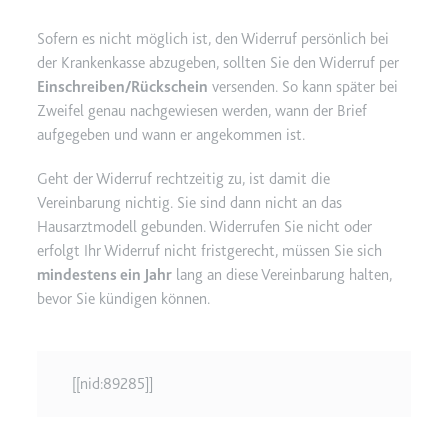
Typ:
HTTP-Cookie
Sofern es nicht möglich ist, den Widerruf persönlich bei
der Krankenkasse abzugeben, sollten Sie den Widerruf per
Einschreiben/Rückschein
versenden. So kann später bei
__Secure-YEC
Zweifel genau nachgewiesen werden, wann der Brief
Anbieter:
youtube.com
aufgegeben und wann er angekommen ist.
Zweck:
Speichert die
Benutzereinstellungen beim Abruf
Geht der Widerruf rechtzeitig zu, ist damit die
eines auf anderen Webseiten
Vereinbarung nichtig. Sie sind dann nicht an das
integrierten Youtube-Videos
Hausarztmodell gebunden. Widerrufen Sie nicht oder
Ablauf:
Sitzung
erfolgt Ihr Widerruf nicht fristgerecht, müssen Sie sich
mindestens ein Jahr
lang an diese Vereinbarung halten,
Typ:
HTTP-Cookie
bevor Sie kündigen können.
__Secure-YNID
Anbieter:
youtube.com
[[nid:89285]]
Zweck:
Wird verwendet, um die
Interaktion der Nutzer mit