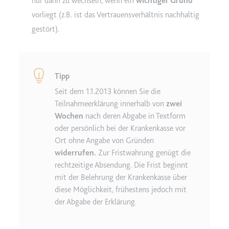
nur dann zu wechseln, wenn ein
wichtiger Grund
Anbieter:
www.googletagmanager.com
vorliegt (z.B. ist das Vertrauensverhältnis nachhaltig
Zweck:
Verfolgt die Konversionsrate
gestört).
zwischen dem Nutzer und den
Werbebannern auf der Website -
Dies dient der Optimierung der
Relevanz der Werbung auf der
Website.
Tipp
Ablauf:
Beständig
Seit dem 1.1.2013 können Sie die
Teilnahmeerklärung innerhalb von
zwei
Typ:
HTML Local Storage
Wochen
nach deren Abgabe in Textform
oder persönlich bei der Krankenkasse vor
Ort ohne Angabe von Gründen
__Secure-ROLLOUT_TOKEN
widerrufen.
Zur Fristwahrung genügt die
Anbieter:
youtube.com
rechtzeitige Absendung. Die Frist beginnt
Zweck:
Wird verwendet, um die
mit der Belehrung der Krankenkasse über
Interaktion der Nutzer mit
diese Möglichkeit, frühestens jedoch mit
eingebetteten Inhalten zu
der Abgabe der Erklärung.
verfolgen.
Ablauf:
180 Tage