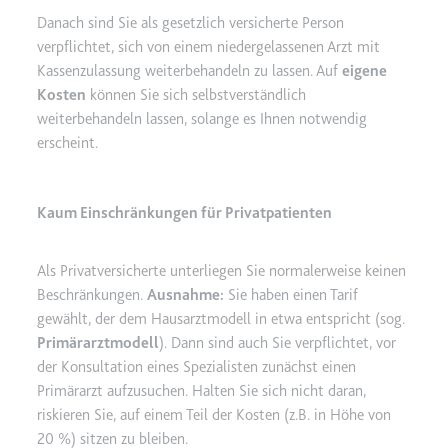
Danach sind Sie als gesetzlich versicherte Person
TESTCOOKIESENABLED
verpflichtet, sich von einem niedergelassenen Arzt mit
Anbieter:
youtube.com
Kassenzulassung weiterbehandeln zu lassen. Auf
eigene
Zweck:
Wird verwendet, um die
Kosten
können Sie sich selbstverständlich
Interaktion der Nutzer mit
weiterbehandeln lassen, solange es Ihnen notwendig
eingebetteten Inhalten zu
erscheint.
verfolgen.
Ablauf:
1 Tag
Kaum Einschränkungen für Privatpatienten
Typ:
HTTP-Cookie
Als Privatversicherte unterliegen Sie normalerweise keinen
yt-icons-last-purged
Beschränkungen.
Ausnahme:
Sie haben einen Tarif
gewählt, der dem Hausarztmodell in etwa entspricht (sog.
Anbieter:
youtube.com
Primärarztmodell
). Dann sind auch Sie verpflichtet, vor
Zweck:
Notwendig für die
der Konsultation eines Spezialisten zunächst einen
Implementierung und
Primärarzt aufzusuchen. Halten Sie sich nicht daran,
Funktionalität von YouTube-
riskieren Sie, auf einem Teil der Kosten (z.B. in Höhe von
Videoinhalten auf der Website.
20 %) sitzen zu bleiben.