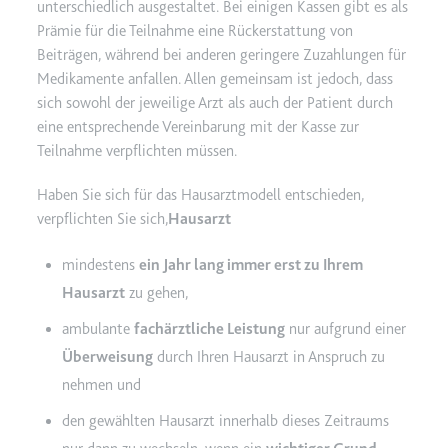
unterschiedlich ausgestaltet. Bei einigen Kassen gibt es als
Ablauf:
2 Jahre
Prämie für die Teilnahme eine Rückerstattung von
Typ:
HTTP-Cookie
Beiträgen, während bei anderen geringere Zuzahlungen für
Medikamente anfallen. Allen gemeinsam ist jedoch, dass
sich sowohl der jeweilige Arzt als auch der Patient durch
_gcl_au
eine entsprechende Vereinbarung mit der Kasse zur
Anbieter:
smartlaw.de
Teilnahme verpflichten müssen.
Zweck:
Wird verwendet, um die Effizienz
Haben Sie sich für das Hausarztmodell entschieden,
der Werbeaktivitäten der Website
verpflichten Sie sich,
Hausarzt
zu messen, indem Daten über die
Conversion-Rate der Anzeigen der
mindestens
ein Jahr lang immer erst zu Ihrem
Website über mehrere Websites
hinweg gesammelt werden.
Hausarzt
zu gehen,
Ablauf:
3 Monate
ambulante
fachärztliche Leistung
nur aufgrund einer
Typ:
HTTP-Cookie
Überweisung
durch Ihren Hausarzt in Anspruch zu
nehmen und
den gewählten Hausarzt innerhalb dieses Zeitraums
_gcl_ls