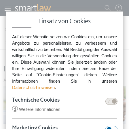
Direkt zum Inhalt
Benutzermenü
Einsatz von Cookies
0800 - 268 4 268 (kostenfrei)
Startseite
Rechtstipps
Rechtstipps Familie & Privates
Auf dieser Website setzen wir Cookies ein, um unsere
Sie erreichen unser Service-Team:
Arzt, Patient & Behinderung
Angebote zu personalisieren, zu verbessern und
Ihre Rechte als Patient
Montag bis Freitag: 8-18 Uhr
wirtschaftlich zu betreiben. Mit Bestätigung der Auswahl
Keine Rechtsberatung.
willigen Sie in die Verwendung der gewählten Cookies
ein. Diese Auswahl können Sie jederzeit ändern oder
Ihre Rechte als Patient
Ihre Einwilligung widerrufen, indem Sie am Ende der
Seite auf "Cookie-Einstellungen" klicken. Weitere
Arzt, Patient & Behinderung
•
8. Juni 2016
Informationen finden Sie in unseren
Datenschutzhinweisen
.
Technische Cookies
i
Weitere Informationen
Marketing Cookies