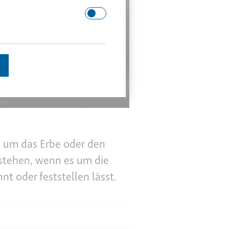
 Domäne.
schätzen.
s um das Erbe oder den
estehen, wenn es um die
en des Besuchers zu
nt oder feststellen lässt.
enutzer gesehen hat, zu