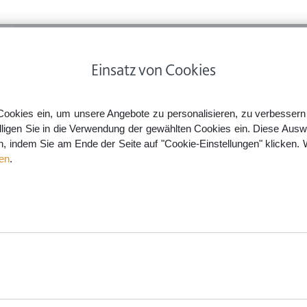
ps
Rechtsnews
Preise
Smartlaw Professional
Einsatz von Cookies
Nicht eheliche Kinder: Vaterschaft, Sorgerecht, Unterhalt
Cookies ein, um unsere Angebote zu personalisieren, zu verbessern u
lligen Sie in die Verwendung der gewählten Cookies ein. Diese Ausw
en, indem Sie am Ende der Seite auf "Cookie-Einstellungen" klicken. 
rschaft, Sorgerecht, Unterhal
en
.
aw.de