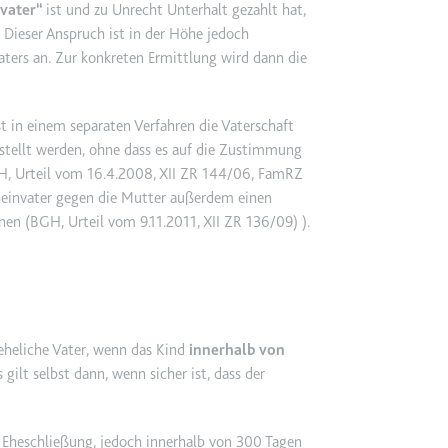
vater
ist und zu Unrecht Unterhalt gezahlt hat,
 Dieser Anspruch ist in der Höhe jedoch
ters an. Zur konkreten Ermittlung wird dann die
ie
st in einem separaten Verfahren die Vaterschaft
RequestsStore
estellt werden, ohne dass es auf die Zustimmung
m
, Urteil vom 16.4.2008, XII ZR 144/06, FamRZ
et, um die Interaktion der Nutzer mit eingebetteten Inhalten zu verfo
heinvater gegen die Mutter außerdem einen
nen (
BGH, Urteil vom 9.11.2011, XII ZR 136/09)
).
ase#SWHealthLog
m
eheliche Vater, wenn das Kind
innerhalb von
gilt selbst dann, wenn sicher ist, dass der
ür die Implementierung und Funktionalität von YouTube-Videoinhalten
r Eheschließung, jedoch innerhalb von 300 Tagen