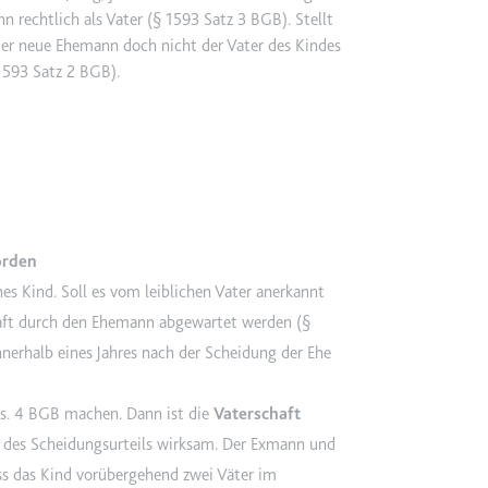
 rechtlich als Vater (§ 1593 Satz 3 BGB). Stellt
 der neue Ehemann doch nicht der Vater des Kindes
 1593 Satz 2 BGB).
m
et, um die Interaktion der Nutzer mit eingebetteten Inhalten zu verfo
ie
orden
nes Kind. Soll es vom leiblichen Vater anerkannt
m
haft durch den Ehemann abgewartet werden (§
ür die Implementierung und Funktionalität von YouTube-Videoinhalten
innerhalb eines Jahres nach der Scheidung der Ehe
bs. 4 BGB machen. Dann ist die
Vaterschaft
 Storage
 des Scheidungsurteils wirksam. Der Exmann und
ss das Kind vorübergehend zwei Väter im