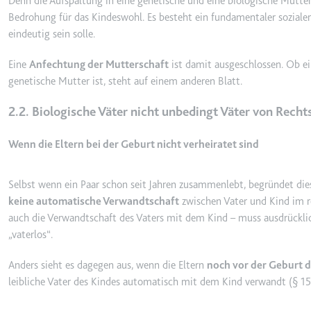
Denn die Aufspaltung in eine genetische und eine biologische Mutters
_gcl_ls
Bedrohung für das Kindeswohl. Es besteht ein fundamentaler sozialer
eindeutig sein solle.
Anbieter:
www.googl
Zweck:
Verfolgt di
Eine
Anfechtung der Mutterschaft
ist damit ausgeschlossen. Ob ei
der Optimie
genetische Mutter ist, steht auf einem anderen Blatt.
Ablauf:
Beständig
2.2. Biologische Väter nicht unbedingt Väter von Rech
Typ:
HTML Local
Wenn die Eltern bei der Geburt nicht verheiratet sind
__Secure-ROLLOUT_TOK
Anbieter:
youtube.co
Selbst wenn ein Paar schon seit Jahren zusammenlebt, begründet di
keine automatische Verwandtschaft
zwischen Vater und Kind im re
Zweck:
Wird verwend
auch die Verwandtschaft des Vaters mit dem Kind – muss ausdrücklich
Ablauf:
180 Tage
vaterlos
.
Typ:
HTTP-Cook
Anders sieht es dagegen aus, wenn die Eltern
noch vor der Geburt d
leibliche Vater des Kindes automatisch mit dem Kind verwandt (§ 15
__Secure-YEC