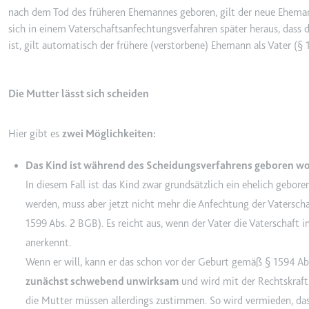
nach dem Tod des früheren Ehemannes geboren, gilt der neue Ehemann
sich in einem Vaterschaftsanfechtungsverfahren später heraus, dass
ist, gilt automatisch der frühere (verstorbene) Ehemann als Vater (§
TESTCOOKIESENABLED
Anbieter:
youtube.co
Zweck:
Wird verwend
Die Mutter lässt sich scheiden
Ablauf:
1 Tag
Typ:
HTTP-Cook
Hier gibt es
zwei Möglichkeiten:
Das Kind ist während des Scheidungsverfahrens geboren w
yt-icons-last-purged
In diesem Fall ist das Kind zwar grundsätzlich ein ehelich gebore
Anbieter:
youtube.co
werden, muss aber jetzt nicht mehr die Anfechtung der Vatersc
Zweck:
Notwendig f
1599 Abs. 2 BGB). Es reicht aus, wenn der Vater die Vaterschaft 
Ablauf:
Beständig
anerkennt.
Wenn er will, kann er das schon vor der Geburt gemäß § 1594 A
Typ:
HTML Local
zunächst schwebend unwirksam
und wird mit der Rechtskraft
die Mutter müssen allerdings zustimmen. So wird vermieden, da