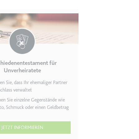
r Website - Dies dient
hiedenentestament für
Unverheiratete
n Sie, dass Ihr ehemaliger Partner
chlass verwaltet
lgen.
en Sie einzelne Gegenstände wie
to, Schmuck oder einen Geldbetrag
JETZT INFORMIEREN