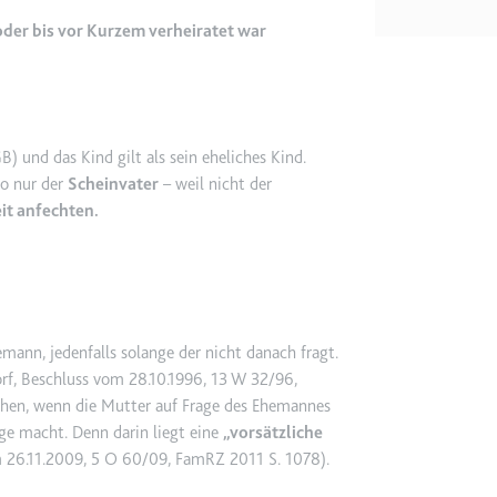
m
der bis vor Kurzem verheiratet war
ie Benutzereinstellungen beim Abruf eines auf anderen Webseiten inte
ie
B) und das Kind gilt als sein eheliches Kind.
so nur der
Scheinvater
– weil nicht der
it anfechten.
m
et, um die Interaktion der Nutzer mit eingebetteten Inhalten zu verfo
ie
nn, jedenfalls solange der nicht danach fragt.
f, Beschluss vom 28.10.1996, 13 W 32/96,
ehen, wenn die Mutter auf Frage des Ehemannes
EY
ge macht. Denn darin liegt eine
vorsätzliche
m
m 26.11.2009, 5 O 60/09, FamRZ 2011 S. 1078
).
et, um die Interaktion der Nutzer mit eingebetteten Inhalten zu verfo