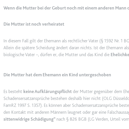
Anbieter:
youtube.co
Wenn die Mutter bei der Geburt noch mit einem anderen Mann o
Zweck:
Speichert d
Videos
Die Mutter ist noch verheiratet
Ablauf:
Sitzung
Typ:
HTTP-Cook
In diesem Fall gilt der Ehemann als rechtlicher Vater (§ 1592 Nr. 1 BG
Allein die spätere Scheidung ändert daran nichts. Ist der Ehemann al
biologische Vater –, dürfen er, die Mutter und das Kind die
Ehelichke
__Secure-YNID
Anbieter:
youtube.co
Zweck:
Wird verwend
Die Mutter hat dem Ehemann ein Kind untergeschoben
Ablauf:
180 Tage
Typ:
HTTP-Cook
Es besteht
keine Aufklärungspflicht
der Mutter gegenüber dem Ehema
Schadensersatzansprüche bestehen deshalb hier nicht (
OLG Düsseldor
FamRZ 1997 S. 1357
). Es können aber Schadensersatzansprüche best
LAST_RESULT_ENTRY_K
den Kontakt mit anderen Männern leugnet oder gar eine Falschaussa
Anbieter:
youtube.co
sittenwidrige Schädigung
nach § 826 BGB (
LG Verden, Urteil vo
Zweck:
Wird verwend