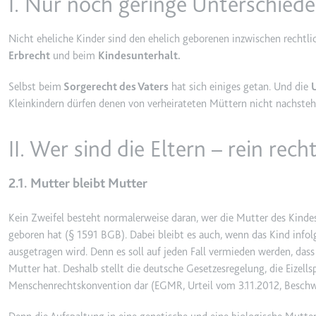
I. Nur noch geringe Unterschiede
behalten.
Ablauf:
Sitzung
_ga_#
Nicht eheliche Kinder sind den ehelich geborenen inzwischen rechtlich
Anbieter:
smartlaw.d
Typ:
HTTP-Cook
Erbrecht
und beim
Kindesunterhalt.
Zweck:
Wird verwen
Selbst beim
Sorgerecht des Vaters
hat sich einiges getan. Und die
senden. Erf
Kleinkindern dürfen denen von verheirateten Müttern nicht nachsteh
Ablauf:
2 Jahre
Typ:
HTTP-Cook
II. Wer sind die Eltern – rein rech
_gcl_au
2.1. Mutter bleibt Mutter
Anbieter:
smartlaw.d
Kein Zweifel besteht normalerweise daran, wer die Mutter des Kindes 
Zweck:
Wird verwen
geboren hat (§ 1591 BGB). Dabei bleibt es auch, wenn das Kind infol
Conversion
ausgetragen wird. Denn es soll auf jeden Fall vermieden werden, dass
Ablauf:
3 Monate
Mutter hat. Deshalb stellt die deutsche Gesetzesregelung, die Eizell
Typ:
HTTP-Cook
Menschenrechtskonvention dar (
EGMR, Urteil vom 3.11.2012, Besc