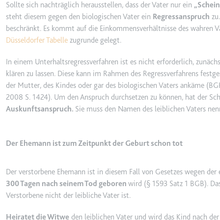
Sollte sich nachträglich herausstellen, dass der Vater nur ein
Schein
Ablauf:
Sitzung
steht diesem gegen den biologischen Vater ein
Regressanspruch
zu.
beschränkt. Es kommt auf die Einkommensverhältnisse des wahren Va
Typ:
HTTP-Cook
Düsseldorfer Tabelle
zugrunde gelegt.
In einem Unterhaltsregressverfahren ist es nicht erforderlich, zunäch
LogsDatabaseV2:V#||Logs
klären zu lassen. Diese kann im Rahmen des Regressverfahrens festg
Anbieter:
youtube.co
der Mutter, des Kindes oder gar des biologischen Vaters ankäme (
BGH
Zweck:
Wird verwend
2008 S. 1424
). Um den Anspruch durchsetzen zu können, hat der Sc
Ablauf:
Beständig
Auskunftsanspruch.
Sie muss den Namen des leiblichen Vaters nen
Typ:
IndexedDB
Der Ehemann ist zum Zeitpunkt der Geburt schon tot
ServiceWorkerLogsDatab
Anbieter:
youtube.co
Der verstorbene Ehemann ist in diesem Fall von Gesetzes wegen der 
300 Tagen nach seinem Tod geboren
wird (§ 1593 Satz 1 BGB). Das 
Zweck:
Notwendig f
Verstorbene nicht der leibliche Vater ist.
Ablauf:
Beständig
Heiratet die Witwe
den leiblichen Vater und wird das Kind nach de
Typ:
IndexedDB