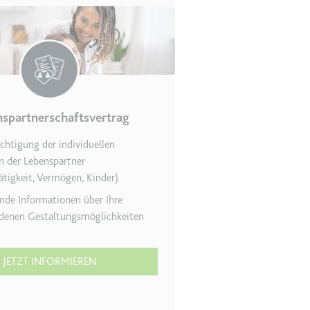
en des Besuchers zu
spartnerschaftsvertrag
chtigung der individuellen
n der Lebenspartner
ätigkeit, Vermögen, Kinder)
nde Informationen über Ihre
edenen Gestaltungsmöglichkeiten
indem Daten über die
ammelt werden.
JETZT INFORMIEREN