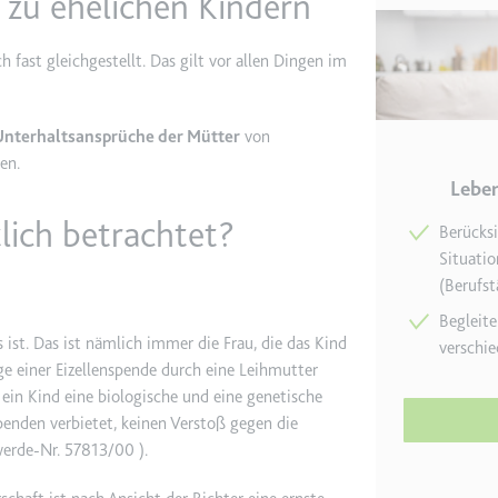
 zu ehelichen Kindern
 fast gleichgestellt. Das gilt vor allen Dingen im
e
ie
det, um Daten zu Google Analytics über das Gerät und das Verhalt
Unterhaltsansprüche der Mütter
von
asst den Besucher über Geräte und Marketingkanäle hinweg.
en.
Leben
ie
tlich betrachtet?
Berücksi
Situatio
(Berufst
e
Begleite
ist. Das ist nämlich immer die Frau, die das Kind
verschi
det, um die Effizienz der Werbeaktivitäten der Website zu messen, 
ge einer Eizellenspende durch eine Leihmutter
-Rate der Anzeigen der Website über mehrere Websites hinweg ges
 ein Kind eine biologische und eine genetische
spenden verbietet, keinen Verstoß gegen die
ie
hwerde-Nr. 57813/00
).