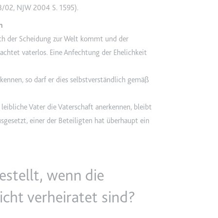
TRY_KEY
58/02, NJW 2004 S. 1595
).
m
n
et, um die Interaktion der Nutzer mit eingebetteten Inhalten zu verfo
 nach der Scheidung zur Welt kommt und der
rachtet vaterlos. Eine Anfechtung der Ehelichkeit
 Storage
ennen, so darf er dies selbstverständlich gemäß
eibliche Vater die Vaterschaft anerkennen, bleibt
m
gesetzt, einer der Beteiligten hat überhaupt ein
et, um die Interaktion der Nutzer mit eingebetteten Inhalten zu verfo
gestellt, wenn die
icht verheiratet sind?