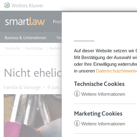
Direkt zum Inhalt
Produkte
Einzeldokumente
Rechtstip
Business & Unternehmen
Vermieten & Immobilien
Familie & Privates
Startseite
Rechtstipps
Rechtstipps Familie & Privates
Familie & Vorsorge
Auf dieser Website setzen wir 
Mit Bestätigung der Auswahl wi
oder Ihre Einwilligung widerruf
Nicht eheliche Kinder: Vate
in unseren
Datenschutzhinweis
Technische Cookies
Familie & Vorsorge
•
9. Juni 2016
i
Weitere Informationen
Marketing Cookies
i
Weitere Informationen
CookieConsent
Anbieter:
app.smartl