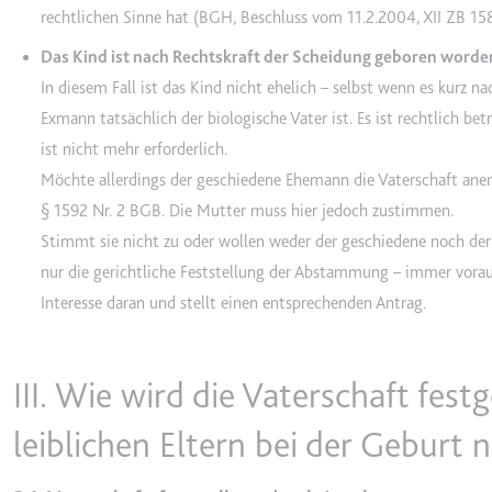
ytidb::LAST_RESULT_EN
rechtlichen Sinne hat (
BGH, Beschluss vom 11.2.2004, XII ZB 1
Anbieter:
youtube.co
Das Kind ist nach Rechtskraft der Scheidung geboren worde
Zweck:
Wird verwend
In diesem Fall ist das Kind nicht ehelich – selbst wenn es kurz
Ablauf:
Beständig
Exmann tatsächlich der biologische Vater ist. Es ist rechtlich bet
Typ:
HTML Local
ist nicht mehr erforderlich.
Möchte allerdings der geschiedene Ehemann die Vaterschaft anerk
§ 1592 Nr. 2 BGB. Die Mutter muss hier jedoch zustimmen.
YtIdbMeta#databases
Stimmt sie nicht zu oder wollen weder der geschiedene noch der l
Anbieter:
youtube.co
nur die gerichtliche Feststellung der Abstammung – immer voraus
Zweck:
Wird verwend
Interesse daran und stellt einen entsprechenden Antrag.
Ablauf:
Beständig
Typ:
IndexedDB
III. Wie wird die Vaterschaft fest
leiblichen Eltern bei der Geburt n