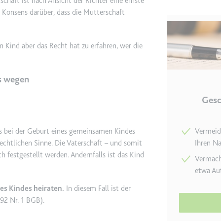
chaft ist nach Ansicht der Richter eine ernste
 Konsens darüber, dass die Mutterschaft
etagmanager.com
e Konversionsrate zwischen dem Nutzer und den Werbebannern auf de
n Kind aber das Recht hat zu erfahren, wer die
rung der Relevanz der Werbung auf der Website.
ts wegen
 Storage
Gesc
EN
m
Vermeide
es bei der Geburt eines gemeinsamen Kindes
Ihren Na
chtlichen Sinne. Die Vaterschaft – und somit
et, um die Interaktion der Nutzer mit eingebetteten Inhalten zu verfo
 festgestellt werden. Andernfalls ist das Kind
Vermach
etwa Au
ie
es Kindes heiraten.
In diesem Fall ist der
92 Nr. 1 BGB).