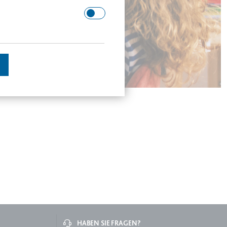
 Domäne.
schätzen.
en des Besuchers zu
enutzer gesehen hat, zu
HABEN SIE FRAGEN?