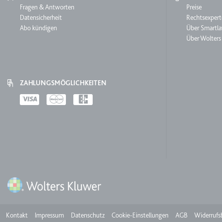
behalten.
Service
Fragen & Antworten
Smartl
Preise
Datensicherheit
Rechtsexpert
Ablauf:
Sitzung
_ga_#
Abo kündigen
Über Smartl
Anbieter:
smartlaw.d
Typ:
HTTP-Cook
Über Wolters
Zweck:
Wird verwen
senden. Erf
Ablauf:
2 Jahre
ZAHLUNGSMÖGLICHKEITEN
Typ:
HTTP-Cook
Payments
_gcl_au
Anbieter:
smartlaw.d
Zweck:
Wird verwen
Conversion
Ablauf:
3 Monate
Typ:
HTTP-Cook
Meta
Kontakt
Impressum
Datenschutz
Cookie-Einstellungen
AGB
Widerrufs