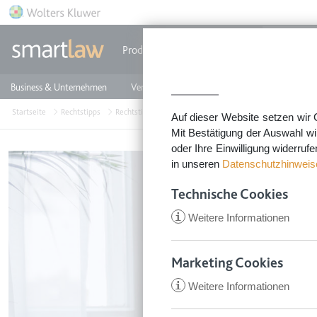
Direkt zum Inhalt
Produkte
Einzeldokumente
Rechtstip
Business & Unternehmen
Vermieten & Immobilien
Familie & Privates
Startseite
Rechtstipps
Rechtstipps Familie & Privates
Dienstleistung, Handel
Auf dieser Website setzen wir 
Mit Bestätigung der Auswahl wi
oder Ihre Einwilligung widerruf
in unseren
Datenschutzhinweis
Technische Cookies
i
Weitere Informationen
Marketing Cookies
i
Weitere Informationen
CookieConsent
Anbieter:
app.smartl