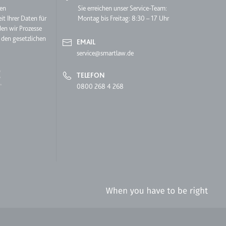
hen
Sie erreichen unser Service-Team:
it Ihrer Daten für
Montag bis Freitag: 8:30 – 17 Uhr
den wir Prozesse
 den gesetzlichen
EMAIL
en des Besuchers zu
service@smartlaw.de
TELEFON
0800 268 4 268
indem Daten über die
ammelt werden.