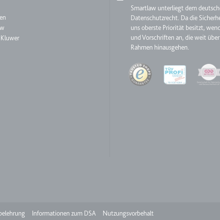
aw
Smartlaw unterliegt dem deutsc
en
Datenschutzrecht. Da die Sicherhe
aw
uns oberste Priorität besitzt, wen
e
ie
und Vorschriften an, die weit über
 Kluwer
Rahmen hinausgehen.
det, um Daten zu Google Analytics über das Gerät und das Verhalt
asst den Besucher über Geräte und Marketingkanäle hinweg.
Quality
ie
e
det, um die Effizienz der Werbeaktivitäten der Website zu messen, 
-Rate der Anzeigen der Website über mehrere Websites hinweg ges
ie
belehrung
Informationen zum DSA
Nutzungsvorbehalt