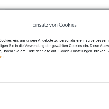
ps
Rechtsnews
Preise
Smartlaw Professional
Einsatz von Cookies
 & Privatverkäufe
Internet
Cookies ein, um unsere Angebote zu personalisieren, zu verbessern u
lligen Sie in die Verwendung der gewählten Cookies ein. Diese Ausw
en, indem Sie am Ende der Seite auf "Cookie-Einstellungen" klicken. 
en
.
aw.de