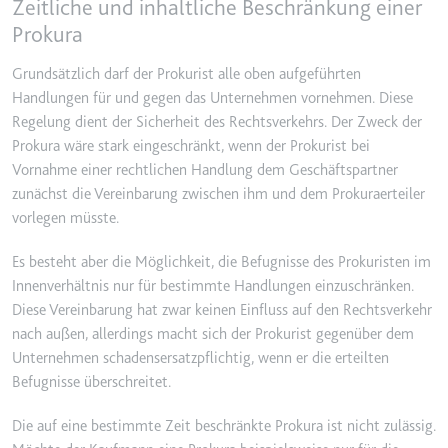
Ablauf:
Beständig
Zeitliche und inhaltliche Beschränkung einer
Prokura
Typ:
HTML Local Storage
Grundsätzlich darf der Prokurist alle oben aufgeführten
Handlungen für und gegen das Unternehmen vornehmen. Diese
ytidb::LAST_RESULT_ENTRY_KEY
Regelung dient der Sicherheit des Rechtsverkehrs. Der Zweck der
Anbieter:
youtube.com
Prokura wäre stark eingeschränkt, wenn der Prokurist bei
Zweck:
Wird verwendet, um die
Vornahme einer rechtlichen Handlung dem Geschäftspartner
Interaktion der Nutzer mit
zunächst die Vereinbarung zwischen ihm und dem Prokuraerteiler
eingebetteten Inhalten zu
vorlegen müsste.
verfolgen.
Ablauf:
Beständig
Es besteht aber die Möglichkeit, die Befugnisse des Prokuristen im
Innenverhältnis nur für bestimmte Handlungen einzuschränken.
Typ:
HTML Local Storage
Diese Vereinbarung hat zwar keinen Einfluss auf den Rechtsverkehr
nach außen, allerdings macht sich der Prokurist gegenüber dem
Unternehmen schadensersatzpflichtig, wenn er die erteilten
YtIdbMeta#databases
Befugnisse überschreitet.
Anbieter:
youtube.com
Zweck:
Wird verwendet, um die
Die auf eine bestimmte Zeit beschränkte Prokura ist nicht zulässig.
Interaktion der Nutzer mit