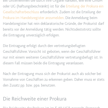
Bei Unternehmen die durch ihre Organe handeln, wie eine GmbH
Anbieter:
www.googletagmanager.com
oder UG (haftungsbeschränkt) ist für die
Erteilung der Prokura ein
Zweck:
Verfolgt die Konversionsrate
Gesellschafterbeschluss
erforderlich. Zudem ist die Erteilung der
zwischen dem Nutzer und den
Prokura im Handelsregister anzumelden
. Die Anmeldung beim
Werbebannern auf der Website -
Handelsregister hat rein deklaratorische Gründe, der Prokurist darf
Dies dient der Optimierung der
bereits vor der Anmeldung tätig werden. Nichtsdestotrotz sollte
Relevanz der Werbung auf der
Website.
die Eintragung unverzüglich erfolgen.
Ablauf:
Beständig
Die Eintragung erfolgt durch den vertretungsbefugten
Typ:
HTML Local Storage
Geschäftsführer. Vorsicht ist geboten, wenn der Geschäftsführer
nur mit einem weiteren Geschäftsführer vertretungsbefugt ist. In
diesem Fall müssen beide die Eintragung veranlassen.
__Secure-ROLLOUT_TOKEN
Anbieter:
youtube.com
Nach der Eintragung muss sich der Prokurist auch als solcher bei
Vornahme von Geschäften zu erkennen geben. Daher muss er stets
Zweck:
Wird verwendet, um die
den Zusatz pp. bzw. ppa. benutzen.
Interaktion der Nutzer mit
eingebetteten Inhalten zu
verfolgen.
Die Reichweite einer Prokura
Ablauf:
180 Tage