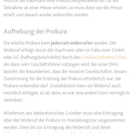
Möchte der Kaufmann eine Prokura beispielsweise nur für die
eingebetteten Inhalten zu
Teilnahme an einer Messe erteilen, so muss diese vor der Messe
verfolgen.
erteilt und danach wieder widerrufen werden.
Ablauf:
Beständig
Aufhebung der Prokura
Typ:
IndexedDB
Die erteilte Prokura kann
jederzeit widerrufen
werden. Der
Widerruf erfolgt durch den Kaufmann oder im Falle einer GmbH
oder UG (haftungsbeschränkt) durch den
Gesellschafterbeschluss
,
der dann vom Geschäftsführer vollzogen wird. Bei einer OHG
besteht die Besonderheit, dass der einzelne Gesellschafter, dessen
Zustimmung für die Erteilung der Prokura erforderlich war, die
Prokura widerrufen darf. Grundsätzlich kann ein Widerruf auch
mündlich erfolgen, es sei denn, es war eine andere Form vertraglich
vereinbart.
Wiederrum aus deklaratorischen Gründen muss eine Eintragung
über den Widerruf der Prokura im Handelsregister vorgenommen
werden. Denn bis zur Eintragung des Widerrufs und deren