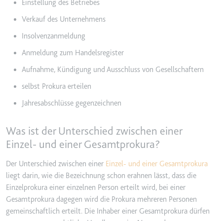
Einstellung des Betriebes
Zweck:
Wird verwendet, um die
Verkauf des Unternehmens
Interaktion der Nutzer mit
eingebetteten Inhalten zu
Insolvenzanmeldung
verfolgen.
Anmeldung zum Handelsregister
Ablauf:
Beständig
Aufnahme, Kündigung und Ausschluss von Gesellschaftern
Typ:
IndexedDB
selbst Prokura erteilen
Jahresabschlüsse gegenzeichnen
ServiceWorkerLogsDatabase#SWHealthLog
Anbieter:
youtube.com
Was ist der Unterschied zwischen einer
Zweck:
Notwendig für die
Einzel- und einer Gesamtprokura?
Implementierung und
Funktionalität von YouTube-
Der Unterschied zwischen einer
Einzel- und einer Gesamtprokura
Videoinhalten auf der Website.
liegt darin, wie die Bezeichnung schon erahnen lässt, dass die
Einzelprokura einer einzelnen Person erteilt wird, bei einer
Ablauf:
Beständig
Gesamtprokura dagegen wird die Prokura mehreren Personen
Typ:
IndexedDB
gemeinschaftlich erteilt. Die Inhaber einer Gesamtprokura dürfen