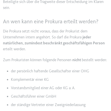
Beteiligte sich über die Tragweite dieser Entscheidung im Klaren
YouTube-Videos zu schätzen.
Zweck:
Wird verwendet, um Daten zu
sein.
Google Analytics über das Gerät
Ablauf:
180 Tage
und das Verhalten des Besuchers
An wen kann eine Prokura erteilt werden?
Typ:
HTTP-Cookie
zu senden. Erfasst den Besucher
über Geräte und Marketingkanäle
Die Prokura setzt nicht voraus, dass der Prokurist dem
hinweg.
Unternehmen intern angehört. So darf die Prokura
jeder
YSC
Ablauf:
2 Jahre
natürlichen, zumindest beschränkt geschäftsfähigen Person
Anbieter:
youtube.com
erteilt werden.
Typ:
HTTP-Cookie
Zweck:
Registriert eine eindeutige ID, um
Statistiken der Videos von
Zum Prokuristen können folgende Personen
nicht
bestellt werden:
YouTube, die der Benutzer
_ga_#
gesehen hat, zu behalten.
der persönlich haftende Gesellschafter einer OHG
Anbieter:
smartlaw.de
Ablauf:
Sitzung
Komplementär einer KG
Zweck:
Wird verwendet, um Daten zu
Typ:
HTTP-Cookie
Google Analytics über das Gerät
Vorstandsmitglied einer AG oder KG a. A.
und das Verhalten des Besuchers
Geschäftsführer einer GmbH
zu senden. Erfasst den Besucher
über Geräte und Marketingkanäle
der ständige Vertreter einer Zweigniederlassung
hinweg.