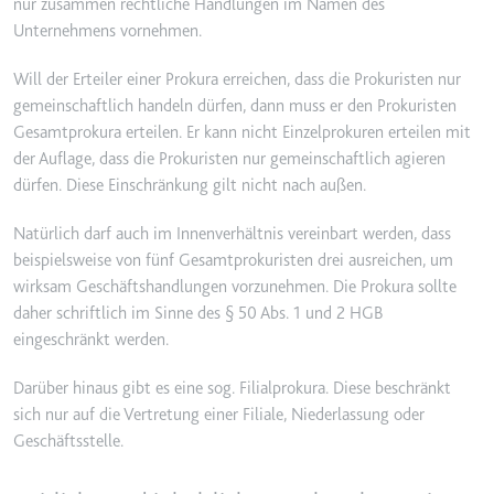
nur zusammen rechtliche Handlungen im Namen des
Unternehmens vornehmen.
TESTCOOKIESENABLED
Anbieter:
youtube.com
Will der Erteiler einer Prokura erreichen, dass die Prokuristen nur
Zweck:
Wird verwendet, um die
gemeinschaftlich handeln dürfen, dann muss er den Prokuristen
Interaktion der Nutzer mit
Gesamtprokura erteilen. Er kann nicht Einzelprokuren erteilen mit
eingebetteten Inhalten zu
der Auflage, dass die Prokuristen nur gemeinschaftlich agieren
verfolgen.
dürfen. Diese Einschränkung gilt nicht nach außen.
Ablauf:
1 Tag
Natürlich darf auch im Innenverhältnis vereinbart werden, dass
Typ:
HTTP-Cookie
beispielsweise von fünf Gesamtprokuristen drei ausreichen, um
wirksam Geschäftshandlungen vorzunehmen. Die Prokura sollte
daher schriftlich im Sinne des § 50 Abs. 1 und 2 HGB
yt-icons-last-purged
eingeschränkt werden.
Anbieter:
youtube.com
Zweck:
Notwendig für die
Darüber hinaus gibt es eine sog. Filialprokura. Diese beschränkt
Implementierung und
sich nur auf die Vertretung einer Filiale, Niederlassung oder
Funktionalität von YouTube-
Geschäftsstelle.
Videoinhalten auf der Website.