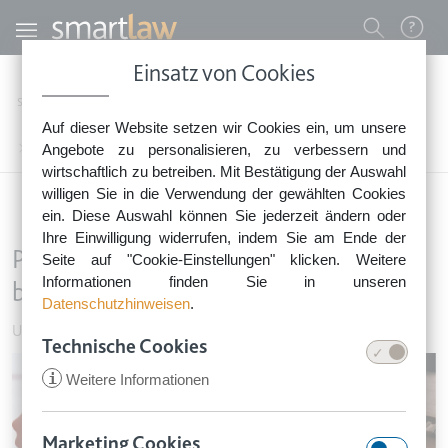
Direkt zum Inhalt
Benutzermenü
Einsatz von Cookies
0800 - 268 4 268 (kostenfrei)
Startseite
Rechtsnews
Rechtstipps Business & Unternehmen
Auf dieser Website setzen wir Cookies ein, um unsere
Sie erreichen unser Service-Team:
Unternehmen führen
Angebote zu personalisieren, zu verbessern und
Prokura erteilen: Was Unternehmer beachten sollten
Montag bis Freitag: 8-18 Uhr
wirtschaftlich zu betreiben. Mit Bestätigung der Auswahl
Keine Rechtsberatung.
willigen Sie in die Verwendung der gewählten Cookies
ein. Diese Auswahl können Sie jederzeit ändern oder
Ihre Einwilligung widerrufen, indem Sie am Ende der
Prokura erteilen: Was Unternehmer
Seite auf "Cookie-Einstellungen" klicken. Weitere
Informationen finden Sie in unseren
beachten sollten
Datenschutzhinweisen
.
Unternehmen führen
•
14. Juli 2016
Technische Cookies
Image
i
Weitere Informationen
Marketing Cookies