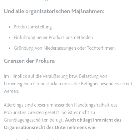
eingebetteten Inhalten zu
verfolgen.
Und alle organisatorischen Maßnahmen:
Ablauf:
180 Tage
Produktumstellung
Typ:
HTTP-Cookie
Einführung neuer Produktionsmethoden
Gründung von Niederlassungen oder Tochterfirmen.
LAST_RESULT_ENTRY_KEY
Anbieter:
youtube.com
Grenzen der Prokura
Zweck:
Wird verwendet, um die
Interaktion der Nutzer mit
Im Hinblick auf die Veräußerung bzw. Belastung von
eingebetteten Inhalten zu
firmeneigenen Grundstücken muss die Befugnis besonders erteilt
verfolgen.
werden.
Ablauf:
Sitzung
Allerdings sind dieser umfassenden Handlungsfreiheit des
Typ:
HTTP-Cookie
Prokuristen Grenzen gesetzt. So ist er nicht zu
Grundlagengeschäften befugt.
Auch obliegt ihm nicht das
Organisationsrecht des Unternehmens wie:
LogsDatabaseV2:V#||LogsRequestsStore
Anbieter:
youtube.com