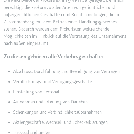
Die Reichweite der Prokura ist im § 49 HGB geregelt. Demnach
Typ:
HTTP-Cookie
berechtigt die Prokura zu allen Arten von gerichtlichen und
außergerichtlichen Geschäften und Rechtshandlungen, die im
Zusammenhang mit dem Betrieb eines Handlungsgewerbes
__Secure-YEC
stehen. Dadurch werden dem Prokuristen weitreichende
Anbieter:
youtube.com
Möglichkeiten im Hinblick auf die Vertretung des Unternehmens
nach außen eingeräumt.
Zweck:
Speichert die
Benutzereinstellungen beim Abruf
Zu diesen gehören alle Verkehrsgeschäfte:
eines auf anderen Webseiten
integrierten Youtube-Videos
Abschluss, Durchführung und Beendigung von Verträgen
Ablauf:
Sitzung
Verpflichtungs- und Verfügungsgeschäfte
Typ:
HTTP-Cookie
Einstellung von Personal
Aufnahmen und Erteilung von Darlehen
__Secure-YNID
Anbieter:
youtube.com
Schenkungen und Verbindlichkeitsübernahmen
Zweck:
Wird verwendet, um die
Aktiengeschäfte, Wechsel- und Scheckerklärungen
Interaktion der Nutzer mit
Prozesshandlungen