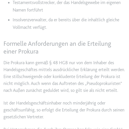
Testamentsvollstrecker, der das Handelsgewebe im eigenen
Ablauf:
2 Jahre
Namen fortführt
Typ:
HTTP-Cookie
Insolvenzverwalter, da er bereits über die inhaltlich gleiche
Vollmacht verfügt.
_gcl_au
Formelle Anforderungen an die Erteilung
Anbieter:
smartlaw.de
einer Prokura
Zweck:
Wird verwendet, um die Effizienz
der Werbeaktivitäten der Website
Die Prokura kann gemäß § 48 HGB nur von dem Inhaber des
zu messen, indem Daten über die
Handelsgeschäftes mittels ausdrücklicher Erklärung erteilt werden.
Conversion-Rate der Anzeigen der
Eine stillschweigende oder konkludente Erteilung der Prokura ist
Website über mehrere Websites
nicht möglich. Auch wenn das Auftreten des „Pseudoprokuristen“
hinweg gesammelt werden.
nach Außen zunächst geduldet wird, so gilt sie als nicht erteilt.
Ablauf:
3 Monate
Typ:
HTTP-Cookie
Ist der Handelsgeschäftsinhaber noch minderjährig oder
geschäftsunfähig, so erfolgt die Erteilung der Prokura durch seinen
gesetzlichen Vertreter.
_gcl_ls