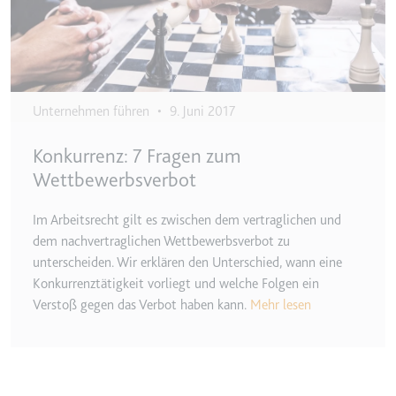
Ablauf:
Beständig
Typ:
HTML Local Storage
ytidb::LAST_RESULT_ENTRY_KEY
Unternehmen führen
•
9. Juni 2017
Anbieter:
youtube.com
Zweck:
Wird verwendet, um die
Konkurrenz: 7 Fragen zum
Interaktion der Nutzer mit
Wettbewerbsverbot
eingebetteten Inhalten zu
verfolgen.
Im Arbeitsrecht gilt es zwischen dem vertraglichen und
Ablauf:
Beständig
dem nachvertraglichen Wettbewerbsverbot zu
Typ:
HTML Local Storage
unterscheiden. Wir erklären den Unterschied, wann eine
Konkurrenztätigkeit vorliegt und welche Folgen ein
Verstoß gegen das Verbot haben kann.
Mehr lesen
YtIdbMeta#databases
Anbieter:
youtube.com
Zweck:
Wird verwendet, um die
Interaktion der Nutzer mit