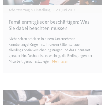
TESTCOOKIESENABLED
Arbeitsvertrag & Einstellung
•
29. Juni 2017
Anbieter:
youtube.com
Familienmitglieder beschäftigen: Was
Zweck:
Wird verwendet, um die
Interaktion der Nutzer mit
Sie dabei beachten müssen
eingebetteten Inhalten zu
verfolgen.
Nicht selten arbeiten in einem Unternehmen
Familienangehörige mit. In diesen Fällen schauen
Ablauf:
1 Tag
allerdings Sozialversicherungsträger und das Finanzamt
Typ:
HTTP-Cookie
genauer hin. Deshalb ist es wichtig, die Bedingungen der
Mitarbeit genau festzulegen.
Mehr lesen
yt-icons-last-purged
Anbieter:
youtube.com
Zweck:
Notwendig für die
Implementierung und
Funktionalität von YouTube-
Image
Videoinhalten auf der Website.