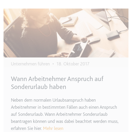
Anbieter:
www.googletagmanager.com
Zweck:
Verfolgt die Konversionsrate
Image
zwischen dem Nutzer und den
Werbebannern auf der Website -
Dies dient der Optimierung der
Relevanz der Werbung auf der
Website.
Ablauf:
Beständig
Typ:
HTML Local Storage
Unternehmen führen
•
18. Oktober 2017
Wann Arbeitnehmer Anspruch auf
__Secure-ROLLOUT_TOKEN
Sonderurlaub haben
Anbieter:
youtube.com
Zweck:
Wird verwendet, um die
Neben dem normalen Urlaubsanspruch haben
Interaktion der Nutzer mit
Arbeitnehmer in bestimmten Fällen auch einen Anspruch
eingebetteten Inhalten zu
auf Sonderurlaub. Wann Arbeitnehmer Sonderurlaub
verfolgen.
beantragen können und was dabei beachtet werden muss,
Ablauf:
180 Tage
erfahren Sie hier.
Mehr lesen