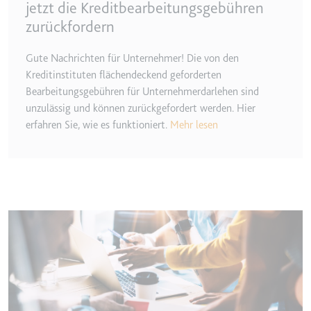
jetzt die Kreditbearbeitungsgebühren
Zweck:
Wird verwendet, um die
zurückfordern
Interaktion der Nutzer mit
eingebetteten Inhalten zu
Gute Nachrichten für Unternehmer! Die von den
verfolgen.
Kreditinstituten flächendeckend geforderten
Ablauf:
Beständig
Bearbeitungsgebühren für Unternehmerdarlehen sind
unzulässig und können zurückgefordert werden. Hier
Typ:
IndexedDB
erfahren Sie, wie es funktioniert.
Mehr lesen
ServiceWorkerLogsDatabase#SWHealthLog
Anbieter:
youtube.com
Zweck:
Notwendig für die
Implementierung und
Image
Funktionalität von YouTube-
Videoinhalten auf der Website.
Ablauf:
Beständig
Typ:
IndexedDB