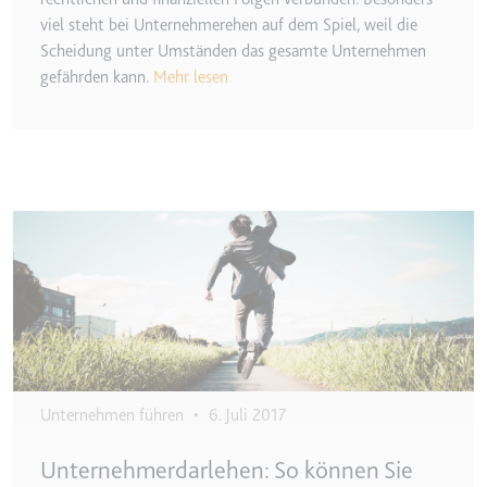
eingebetteten Inhalten zu
viel steht bei Unternehmerehen auf dem Spiel, weil die
verfolgen.
Scheidung unter Umständen das gesamte Unternehmen
Ablauf:
180 Tage
gefährden kann.
Mehr lesen
Typ:
HTTP-Cookie
LAST_RESULT_ENTRY_KEY
Anbieter:
youtube.com
Image
Zweck:
Wird verwendet, um die
Interaktion der Nutzer mit
eingebetteten Inhalten zu
verfolgen.
Ablauf:
Sitzung
Typ:
HTTP-Cookie
Unternehmen führen
•
6. Juli 2017
LogsDatabaseV2:V#||LogsRequestsStore
Unternehmerdarlehen: So können Sie
Anbieter:
youtube.com