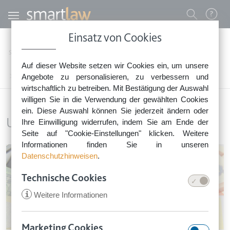
Direkt zum Inhalt
Benutzermenü
Einsatz von Cookies
0800 - 268 4 268 (kostenfrei)
Startseite
Rechtsnews
Rechtstipps Business & Unternehmen
Auf dieser Website setzen wir Cookies ein, um unsere
Sie erreichen unser Service-Team:
Unternehmen führen
Angebote zu personalisieren, zu verbessern und
Montag bis Freitag: 8-18 Uhr
wirtschaftlich zu betreiben. Mit Bestätigung der Auswahl
Keine Rechtsberatung.
willigen Sie in die Verwendung der gewählten Cookies
ein. Diese Auswahl können Sie jederzeit ändern oder
Unternehmen führen
Ihre Einwilligung widerrufen, indem Sie am Ende der
Seite auf "Cookie-Einstellungen" klicken. Weitere
Informationen finden Sie in unseren
Image
Datenschutzhinweisen
.
Technische Cookies
i
Weitere Informationen
Marketing Cookies