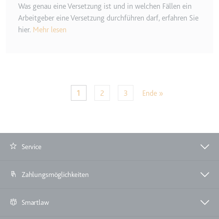
Was genau eine Versetzung ist und in welchen Fällen ein
Arbeitgeber eine Versetzung durchführen darf, erfahren Sie
hier.
Mehr lesen
Seitennummerierung
Letzte Seite
Aktuelle Seite
Seite
Seite
1
2
3
Ende »
Service
Zahlungsmöglichkeiten
Smartlaw