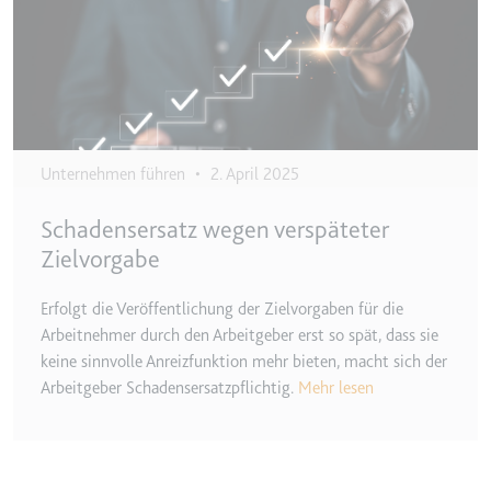
Ablauf:
2 Jahre
Typ:
HTTP-Cookie
_gcl_au
Anbieter:
smartlaw.de
Unternehmen führen
•
2. April 2025
Zweck:
Wird verwendet, um die Effizienz
der Werbeaktivitäten der Website
Schadensersatz wegen verspäteter
zu messen, indem Daten über die
Zielvorgabe
Conversion-Rate der Anzeigen der
Website über mehrere Websites
Erfolgt die Veröffentlichung der Zielvorgaben für die
hinweg gesammelt werden.
Arbeitnehmer durch den Arbeitgeber erst so spät, dass sie
Ablauf:
3 Monate
keine sinnvolle Anreizfunktion mehr bieten, macht sich der
Arbeitgeber Schadensersatzpflichtig.
Mehr lesen
Typ:
HTTP-Cookie
_gcl_ls