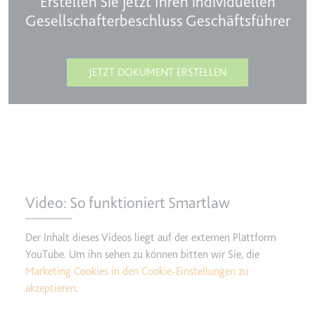
Erstellen Sie jetzt Ihren individuellen
Anbieter:
www.googletagmanager.com
Gesellschafterbeschluss Geschäftsführer
Zweck:
Verfolgt die Konversionsrate
zwischen dem Nutzer und den
Werbebannern auf der Website -
Dies dient der Optimierung der
JETZT DOKUMENT ERSTELLEN
Relevanz der Werbung auf der
Website.
Ablauf:
Beständig
Typ:
HTML Local Storage
__Secure-ROLLOUT_TOKEN
Video: So funktioniert Smartlaw
Anbieter:
youtube.com
Zweck:
Wird verwendet, um die
Der Inhalt dieses Videos liegt auf der externen Plattform
Interaktion der Nutzer mit
YouTube. Um ihn sehen zu können bitten wir Sie, die
eingebetteten Inhalten zu
Marketing Cookies in den Cookie-Einstellungen zu
verfolgen.
akzeptieren
.
Ablauf:
180 Tage