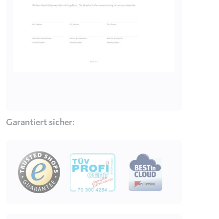
Zweck:
Wird verwendet, um die
Interaktion der Nutzer mit
eingebetteten Inhalten zu
verfolgen.
Ablauf:
Beständig
Typ:
IndexedDB
ServiceWorkerLogsDatabase#SWHealthLog
Garantiert sicher:
Anbieter:
youtube.com
Zweck:
Notwendig für die
Implementierung und
Image
Funktionalität von YouTube-
Videoinhalten auf der Website.
Ablauf:
Beständig
Typ:
IndexedDB