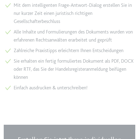
Mit dem intelligenten Frage-Antwort-Dialog erstellen Sie in
Ablauf:
2 Jahre
nur kurzer Zeit einen juristisch richtigen
Typ:
HTTP-Cookie
Gesellschafterbeschluss
Alle Inhalte und Formulierungen des Dokuments wurden von
_gcl_au
erfahrenen Rechtsanwälten erarbeitet und geprüft
Anbieter:
smartlaw.de
Zahlreiche Praxistipps erleichtern Ihnen Entscheidungen
Zweck:
Wird verwendet, um die Effizienz
Sie erhalten ein fertig formuliertes Dokument als PDF, DOCX
der Werbeaktivitäten der Website
oder RTF, das Sie der Handelsregisteranmeldung beifügen
zu messen, indem Daten über die
Conversion-Rate der Anzeigen der
können
Website über mehrere Websites
Einfach ausdrucken & unterschreiben!
hinweg gesammelt werden.
Ablauf:
3 Monate
Typ:
HTTP-Cookie
_gcl_ls