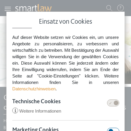
Direkt zum Inhalt
Benutzermenü
Einsatz von Cookies
0800 - 268 4 268 (kostenfrei)
Auf dieser Website setzen wir Cookies ein, um unsere
Sie erreichen unser Service-Team:
Angebote zu personalisieren, zu verbessern und
Montag bis Freitag: 8-18 Uhr
wirtschaftlich zu betreiben. Mit Bestätigung der Auswahl
Keine Rechtsberatung.
willigen Sie in die Verwendung der gewählten Cookies
ein. Diese Auswahl können Sie jederzeit ändern oder
Ihre Einwilligung widerrufen, indem Sie am Ende der
Seite auf "Cookie-Einstellungen" klicken. Weitere
Informationen finden Sie in unseren
Datenschutzhinweisen
.
Gesellschafterbeschluss zur Bestellung
Technische Cookies
oder Abberufung eines Geschäftsführers
i
Weitere Informationen
Haben Sie in Ihrer GmbH oder UG (haftungsbeschränkt) die
Bestellung oder Abberufung eines Geschäftsführers in der
Marketing Cookies