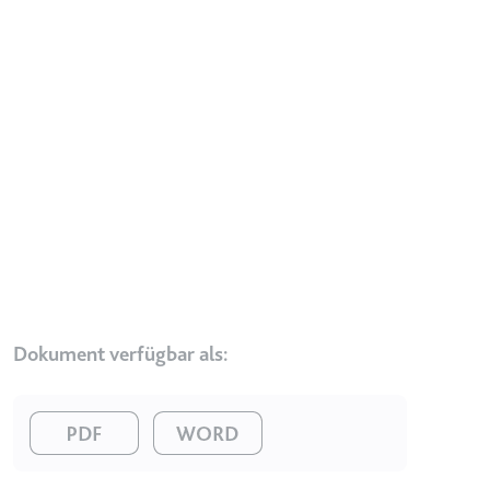
Typ:
HTTP-Cookie
__Secure-YEC
Anbieter:
youtube.com
Zweck:
Speichert die
Benutzereinstellungen beim Abruf
eines auf anderen Webseiten
integrierten Youtube-Videos
Ablauf:
Sitzung
Typ:
HTTP-Cookie
Dokument verfügbar als:
__Secure-YNID
Anbieter:
youtube.com
Image
Image
Zweck:
Wird verwendet, um die
Interaktion der Nutzer mit