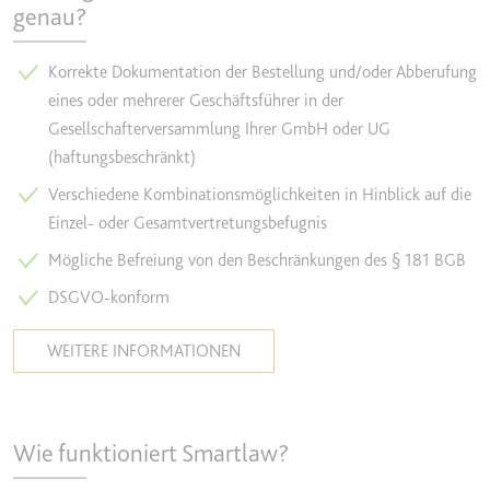
genau?
YouTube-Videos zu schätzen.
Zweck:
Wird verwendet, um Daten zu
Google Analytics über das Gerät
Ablauf:
180 Tage
Korrekte Dokumentation der Bestellung und/oder Abberufung
und das Verhalten des Besuchers
Typ:
HTTP-Cookie
zu senden. Erfasst den Besucher
eines oder mehrerer Geschäftsführer in der
über Geräte und Marketingkanäle
Gesellschafterversammlung Ihrer GmbH oder UG
hinweg.
(haftungsbeschränkt)
YSC
Ablauf:
2 Jahre
Verschiedene Kombinationsmöglichkeiten in Hinblick auf die
Anbieter:
youtube.com
Typ:
HTTP-Cookie
Einzel- oder Gesamtvertretungsbefugnis
Zweck:
Registriert eine eindeutige ID, um
Statistiken der Videos von
Mögliche Befreiung von den Beschränkungen des § 181 BGB
YouTube, die der Benutzer
_ga_#
DSGVO-konform
gesehen hat, zu behalten.
Anbieter:
smartlaw.de
Ablauf:
Sitzung
WEITERE INFORMATIONEN
Zweck:
Wird verwendet, um Daten zu
Typ:
HTTP-Cookie
Google Analytics über das Gerät
und das Verhalten des Besuchers
zu senden. Erfasst den Besucher
Wie funktioniert Smartlaw?
über Geräte und Marketingkanäle
hinweg.