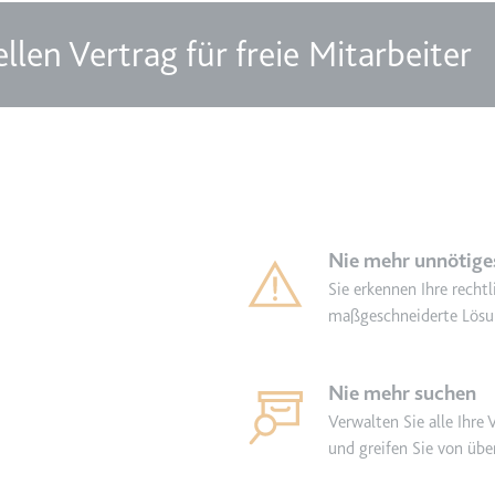
TRY_KEY
m
ellen Vertrag für freie Mitarbeiter
et, um die Interaktion der Nutzer mit eingebetteten Inhalten zu verfo
 Storage
m
Nie mehr unnötiges
et, um die Interaktion der Nutzer mit eingebetteten Inhalten zu verfo
Sie erkennen Ihre rechtl
maßgeschneiderte Lösu
Nie mehr suchen
Verwalten Sie alle Ihre
und greifen Sie von über