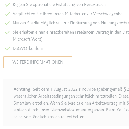
behalten.
Regeln Sie optional die Erstattung von Reisekosten
Ablauf:
Sitzung
_ga_#
Verpflichten Sie Ihren freien Mitarbeiter zur Verschwiegenheit
Anbieter:
smartlaw.d
Typ:
HTTP-Cook
Nutzen Sie die Möglichkeit zur Einräumung von Nutzungsrecht
Zweck:
Wird verwen
Sie erhalten einen einsatzbereiten Freelancer-Vertrag in den D
senden. Erf
Microsoft Word)
Ablauf:
2 Jahre
DSGVO-konform
Typ:
HTTP-Cook
WEITERE INFORMATIONEN
_gcl_au
Anbieter:
smartlaw.d
:
Achtung
Seit dem 1. August 2022 sind Arbeitgeber gemäß § 2
Zweck:
Wird verwen
wesentlichen Arbeitsbedingungen schriftlich mitzuteilen. Dies
Conversion
Smartlaw erstellen. Wenn Sie bereits einen Arbeitsvertrag mit 
Ablauf:
3 Monate
einfach durch unser Nachweisdokument ergänzen. Beim Kauf de
Typ:
HTTP-Cook
selbstverständlich kostenfrei enthalten.