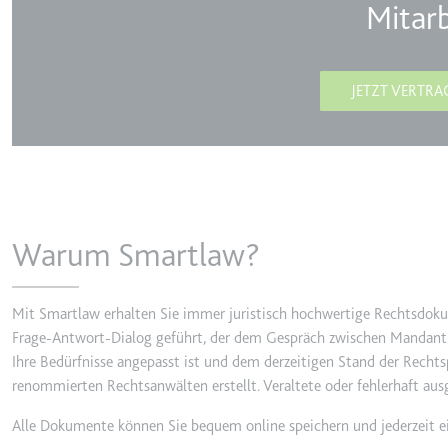
Anbieter:
Mitarb
youtube.co
Zweck:
Speichert d
Videos
JETZT VERTRA
Ablauf:
Sitzung
Typ:
HTTP-Cook
__Secure-YNID
Anbieter:
youtube.co
Warum Smartlaw?
Zweck:
Wird verwend
Ablauf:
180 Tage
Mit Smartlaw erhalten Sie immer juristisch hochwertige Rechtsdoku
Typ:
HTTP-Cook
Frage-Antwort-Dialog geführt, der dem Gespräch zwischen Mandant 
Ihre Bedürfnisse angepasst ist und dem derzeitigen Stand der Recht
renommierten Rechtsanwälten erstellt. Veraltete oder fehlerhaft a
LAST_RESULT_ENTRY_K
Anbieter:
youtube.co
Alle Dokumente können Sie bequem online speichern und jederzeit e
Zweck:
Wird verwend