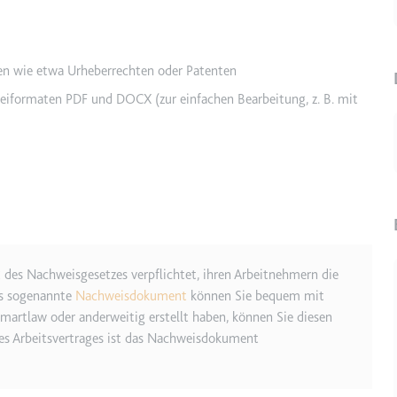
e
ie
en wie etwa Urheberrechten oder Patenten
det, um Daten zu Google Analytics über das Gerät und das Verhalt
ateiformaten PDF und DOCX (zur einfachen Bearbeitung, z. B. mit
asst den Besucher über Geräte und Marketingkanäle hinweg.
ie
e
 des Nachweisgesetzes verpflichtet, ihren Arbeitnehmern die
det, um die Effizienz der Werbeaktivitäten der Website zu messen, 
es sogenannte
Nachweisdokument
können Sie bequem mit
-Rate der Anzeigen der Website über mehrere Websites hinweg ges
Smartlaw oder anderweitig erstellt haben, können Sie diesen
s Arbeitsvertrages ist das Nachweisdokument
ie