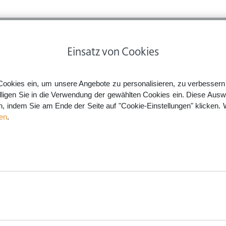
ps
Rechtsnews
Preise
Smartlaw Professional
Einsatz von Cookies
Cookies ein, um unsere Angebote zu personalisieren, zu verbessern u
lligen Sie in die Verwendung der gewählten Cookies ein. Diese Ausw
en, indem Sie am Ende der Seite auf "Cookie-Einstellungen" klicken. 
(Freelancer-
en
.
n vorhanden sind oder das nötige
se sind keine Arbeitnehmer und
eboten. Wenn es um die
ermieden werden.
aw.de