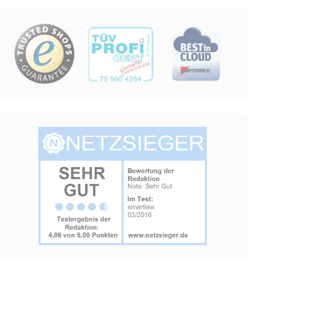
grierten Youtube-
Image
Image
lgen.
lgen.