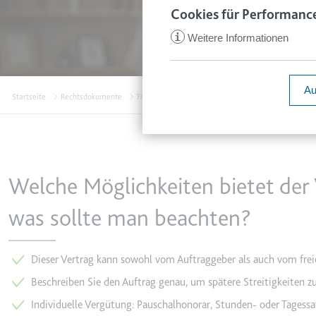
www.smartl
Cookies für Performance
Zweck:
Speichert d
i
Weitere Informationen
Ablauf:
1 Jahr
ccm/collect
Typ:
HTTP-Cook
Anbieter:
google.com
Au
Startseite
Rechtsdokumente
Freie Mitarbeiter & Dienstleister
Vertrag für fre
Zweck:
Anstehend
Ablauf:
Sitzung
VISITOR_INFO1_LIVE
Typ:
Pixel-Track
Anbieter:
youtube.co
Zweck:
Versucht, d
Welche Möglichkeiten bietet der V
Ablauf:
180 Tage
_ga
was sollte man beachten?
Anbieter:
smartlaw.d
Typ:
HTTP-Cook
Zweck:
Wird verwen
senden. Erf
Dieser Vertrag kann sowohl vom Auftraggeber als auch vom freie
YSC
Ablauf:
2 Jahre
Beschreiben Sie den Auftrag genau, um spätere Streitigkeiten 
Anbieter:
youtube.co
Typ:
HTTP-Cook
Individuelle Vergütung: Pauschalhonorar, Stunden- oder Tages
Zweck:
Registriert