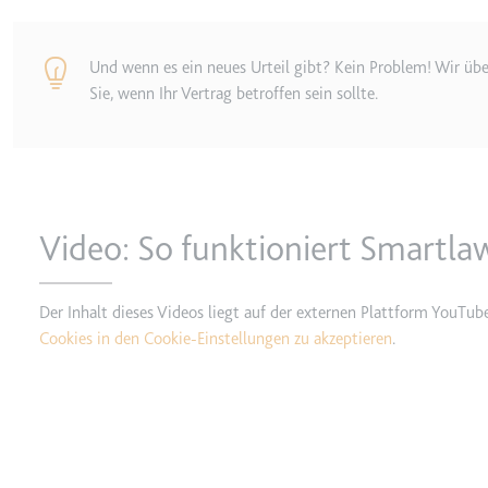
Ablauf:
Sitzung
Und wenn es ein neues Urteil gibt? Kein Problem! Wir üb
Typ:
HTTP-Cook
Sie, wenn Ihr Vertrag betroffen sein sollte.
LogsDatabaseV2:V#||Logs
Anbieter:
youtube.co
Zweck:
Wird verwend
Video: So funktioniert Smartla
Ablauf:
Beständig
Typ:
IndexedDB
Der Inhalt dieses Videos liegt auf der externen Plattform YouTub
Cookies in den Cookie-Einstellungen zu akzeptieren
.
ServiceWorkerLogsDatab
Anbieter:
youtube.co
Zweck:
Notwendig f
Ablauf:
Beständig
Typ:
IndexedDB