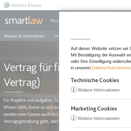
Direkt zum Inhalt
Produkte
Einzeldokumente
Rechtstip
Business & Unternehmen
Vermieten & Immobilien
Familie & Privates
Auf dieser Website setzen wir 
Mit Bestätigung der Auswahl wi
oder Ihre Einwilligung widerruf
Vertrag für freie Mitarbeiter 
in unseren
Datenschutzhinweis
Vertrag)
Technische Cookies
i
Weitere Informationen
Für Projekte und Aufgaben, für die im Unternehmen keine Kapazitäte
Wissen fehlt, bietet es sich an, freie Mitarbeiter zu engagieren. Die
Marketing Cookies
werden vom Gesetz auch nicht so behandelt. Dennoch ist Vorsicht g
i
Weitere Informationen
CookieConsent
Vertragsgestaltung geht, dann sollte eine Scheinselbstständigkeit v
Anbieter:
app.smartl