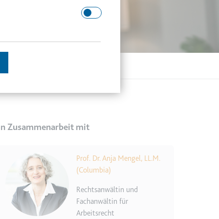
 Domäne.
schätzen.
In Zusammenarbeit mit
Image
Prof. Dr. Anja Mengel, LL.M.
en des Besuchers zu
(Columbia)
Rechtsanwältin und
Fachanwältin für
enutzer gesehen hat, zu
Arbeitsrecht