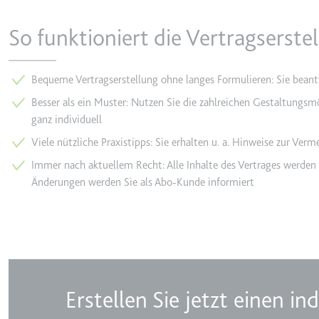
_gcl_ls
So funktioniert die Vertragserst
Anbieter:
www.googl
Zweck:
Verfolgt di
der Optimie
Bequeme Vertragserstellung ohne langes Formulieren: Sie bean
Ablauf:
Beständig
Besser als ein Muster: Nutzen Sie die zahlreichen Gestaltungsmög
ganz individuell
Typ:
HTML Local
Viele nützliche Praxistipps: Sie erhalten u. a. Hinweise zur Ver
Immer nach aktuellem Recht: Alle Inhalte des Vertrages werden
__Secure-ROLLOUT_TOK
Änderungen werden Sie als Abo-Kunde informiert
Anbieter:
youtube.co
Zweck:
Wird verwend
Ablauf:
180 Tage
Typ:
HTTP-Cook
Erstellen Sie jetzt einen ind
__Secure-YEC