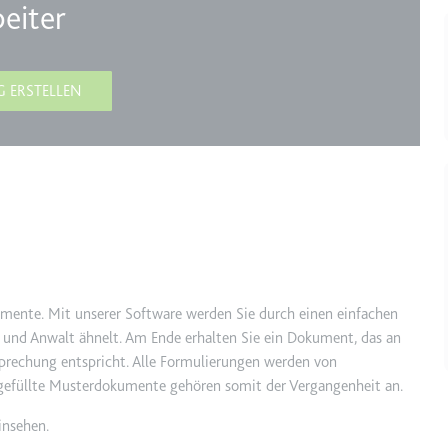
eiter
m
ie Benutzereinstellungen beim Abruf eines auf anderen Webseiten inte
G ERSTELLEN
ie
m
et, um die Interaktion der Nutzer mit eingebetteten Inhalten zu verfo
mente. Mit unserer Software werden Sie durch einen einfachen
ie
und Anwalt ähnelt. Am Ende erhalten Sie ein Dokument, das an
sprechung entspricht. Alle Formulierungen werden von
usgefüllte Musterdokumente gehören somit der Vergangenheit an.
EY
m
insehen.
et, um die Interaktion der Nutzer mit eingebetteten Inhalten zu verfo