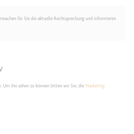
erwachen für Sie die aktuelle Rechtsprechung und informieren
ie
RequestsStore
m
et, um die Interaktion der Nutzer mit eingebetteten Inhalten zu verfo
w
e. Um ihn sehen zu können bitten wir Sie, die
Marketing
ase#SWHealthLog
m
ür die Implementierung und Funktionalität von YouTube-Videoinhalten