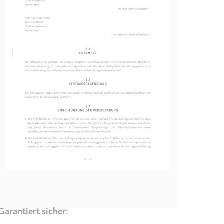
r Website - Dies dient
lgen.
Garantiert sicher: