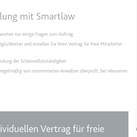
ellung mit Smartlaw
etagmanager.com
e Konversionsrate zwischen dem Nutzer und den Werbebannern auf de
rung der Relevanz der Werbung auf der Website.
tworten nur einige Fragen zum Auftrag
lichkeiten und erstellen Sie Ihren Vertrag für freie Mitarbeiter
 Storage
meidung der Scheinselbstständigkeit
 regelmäßig von renommierten Anwälten überprüft, bei relevanten
EN
m
et, um die Interaktion der Nutzer mit eingebetteten Inhalten zu verfo
ie
ividuellen Vertrag für freie