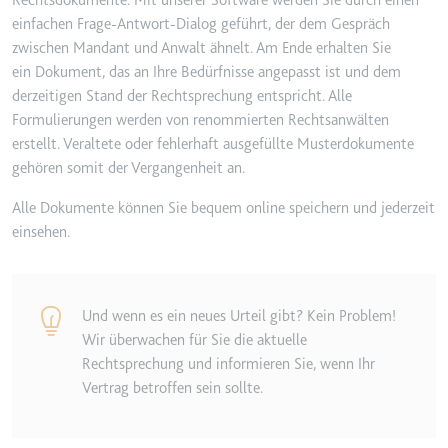
Rechtsdokumente. Mit unserer Software werden Sie durch einen
eingebetteten Inhalten zu
verfolgen.
einfachen Frage-Antwort-Dialog geführt, der dem Gespräch
zwischen Mandant und Anwalt ähnelt. Am Ende erhalten Sie
Ablauf:
180 Tage
ein Dokument, das an Ihre Bedürfnisse angepasst ist und dem
Typ:
HTTP-Cookie
derzeitigen Stand der Rechtsprechung entspricht. Alle
Formulierungen werden von renommierten Rechtsanwälten
erstellt. Veraltete oder fehlerhaft ausgefüllte Musterdokumente
LAST_RESULT_ENTRY_KEY
gehören somit der Vergangenheit an.
Anbieter:
youtube.com
Alle Dokumente können Sie bequem online speichern und jederzeit
Zweck:
Wird verwendet, um die
einsehen.
Interaktion der Nutzer mit
eingebetteten Inhalten zu
verfolgen.
Ablauf:
Sitzung
Und wenn es ein neues Urteil gibt? Kein Problem!
Wir überwachen für Sie die aktuelle
Typ:
HTTP-Cookie
Rechtsprechung und informieren Sie, wenn Ihr
Vertrag betroffen sein sollte.
LogsDatabaseV2:V#||LogsRequestsStore
Anbieter:
youtube.com