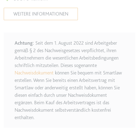
Ablauf:
2 Jahre
WEITERE INFORMATIONEN
Typ:
HTTP-Cookie
_gcl_au
:
Achtung
Seit dem 1. August 2022 sind Arbeitgeber
Anbieter:
smartlaw.de
gemäß § 2 des Nachweisgesetzes verpflichtet, ihren
Zweck:
Wird verwendet, um die Effizienz
Arbeitnehmern die wesentlichen Arbeitsbedingungen
der Werbeaktivitäten der Website
schriftlich mitzuteilen. Dieses sogenannte
zu messen, indem Daten über die
Nachweisdokument
können Sie bequem mit Smartlaw
Conversion-Rate der Anzeigen der
erstellen. Wenn Sie bereits einen Arbeitsvertrag mit
Website über mehrere Websites
Smartlaw oder anderweitig erstellt haben, können Sie
hinweg gesammelt werden.
diesen einfach durch unser Nachweisdokument
Ablauf:
3 Monate
ergänzen. Beim Kauf des Arbeitsvertrages ist das
Nachweisdokument selbstverständlich kostenfrei
Typ:
HTTP-Cookie
enthalten.
_gcl_ls