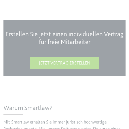
Typ:
HTTP-Cookie
__Secure-YEC
Erstellen Sie jetzt einen individuellen Vertrag
Anbieter:
youtube.com
für freie Mitarbeiter
Zweck:
Speichert die
Benutzereinstellungen beim Abruf
eines auf anderen Webseiten
integrierten Youtube-Videos
JETZT VERTRAG ERSTELLEN
Ablauf:
Sitzung
Typ:
HTTP-Cookie
__Secure-YNID
Warum Smartlaw?
Anbieter:
youtube.com
Zweck:
Wird verwendet, um die
Mit Smartlaw erhalten Sie immer juristisch hochwertige
Interaktion der Nutzer mit