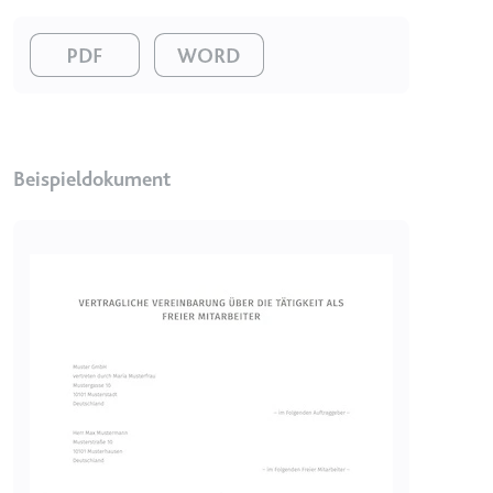
Ablauf:
Beständig
Typ:
HTML Local Storage
Image
Image
ytidb::LAST_RESULT_ENTRY_KEY
Anbieter:
youtube.com
Beispieldokument
Zweck:
Wird verwendet, um die
Interaktion der Nutzer mit
eingebetteten Inhalten zu
verfolgen.
Image
Ablauf:
Beständig
Typ:
HTML Local Storage
YtIdbMeta#databases
Anbieter:
youtube.com
Zweck:
Wird verwendet, um die
Interaktion der Nutzer mit