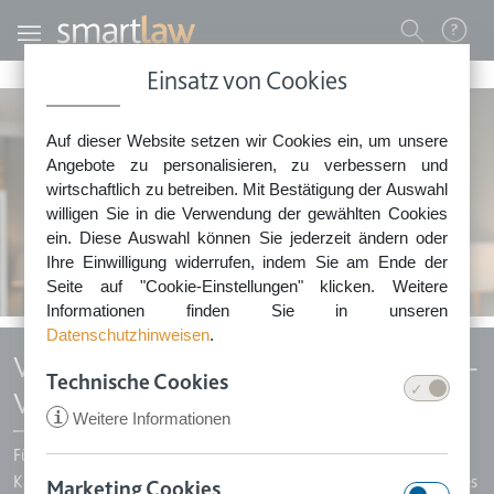
Direkt zum Inhalt
Benutzermenü
Einsatz von Cookies
0800 - 268 4 268 (kostenfrei)
Auf dieser Website setzen wir Cookies ein, um unsere
Sie erreichen unser Service-Team:
Angebote zu personalisieren, zu verbessern und
Montag bis Freitag: 8-18 Uhr
wirtschaftlich zu betreiben. Mit Bestätigung der Auswahl
Keine Rechtsberatung.
willigen Sie in die Verwendung der gewählten Cookies
ein. Diese Auswahl können Sie jederzeit ändern oder
Ihre Einwilligung widerrufen, indem Sie am Ende der
Seite auf "Cookie-Einstellungen" klicken. Weitere
Informationen finden Sie in unseren
Datenschutzhinweisen
.
Vertrag für freie Mitarbeiter (Freelancer-
Technische Cookies
Vertrag)
i
Weitere Informationen
Für Projekte und Aufgaben, für die im Unternehmen keine
Kapazitäten vorhanden sind oder das nötige Wissen fehlt, bietet es
Marketing Cookies