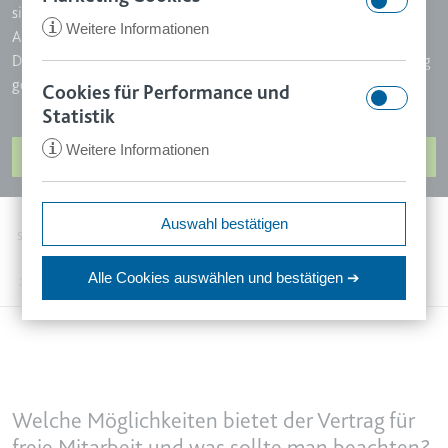
sich an, freie Mitarbeiter zu engagieren. Diese sind keine
i
Weitere Informationen
Arbeitnehmer und werden vom Gesetz auch nicht so behandelt.
Dennoch ist Vorsicht geboten. Wenn es um die Vertragsgestaltung
geht, dann sollte eine Scheinselbstständigkeit vermieden werden.
Cookies für Performance und
CookieConsent
Statistik
Anbieter:
app.smartlaw.de
i
Weitere Informationen
www.smartlaw.de
JETZT VERTRAG ERSTELLEN
Zweck:
Speichert den Zustimmungsstatus
des Benutzers für Cookies auf der
ccm/collect
Auswahl bestätigen
aktuellen Domäne.
Startseite
Rechtsdokumente
Freie Mitarbeiter & Dienstleister
Anbieter:
google.com
Ablauf:
1 Jahr
Alle Cookies auswählen
und bestätigen ➔
Zweck:
Anstehend
Vertrag für freie Mitarbeiter (Freelancer-Vertrag)
Typ:
HTTP-Cookie
Ablauf:
Sitzung
Typ:
Pixel-Tracker
VISITOR_INFO1_LIVE
Anbieter:
youtube.com
_ga
Welche Möglichkeiten bietet der Vertrag für
Zweck:
Versucht, die Benutzerbandbreite
Anbieter:
smartlaw.de
freie Mitarbeit und was sollte man beachten?
auf Seiten mit integrierten