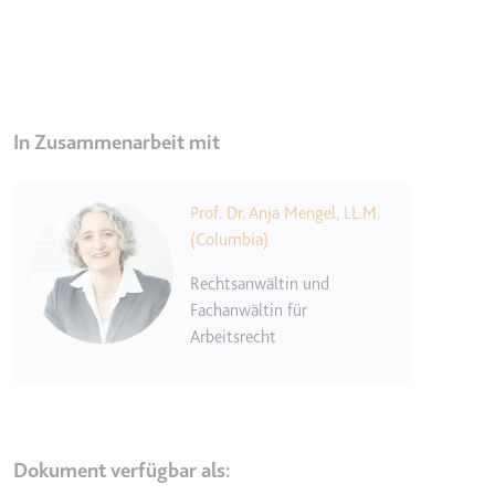
TESTCOOKIESENABLED
Anbieter:
youtube.com
Zweck:
Wird verwendet, um die
Interaktion der Nutzer mit
In Zusammenarbeit mit
eingebetteten Inhalten zu
verfolgen.
Image
Ablauf:
1 Tag
Prof. Dr. Anja Mengel, LL.M.
(Columbia)
Typ:
HTTP-Cookie
Rechtsanwältin und
Fachanwältin für
yt-icons-last-purged
Arbeitsrecht
Anbieter:
youtube.com
Zweck:
Notwendig für die
Implementierung und
Funktionalität von YouTube-
Videoinhalten auf der Website.
Dokument verfügbar als: