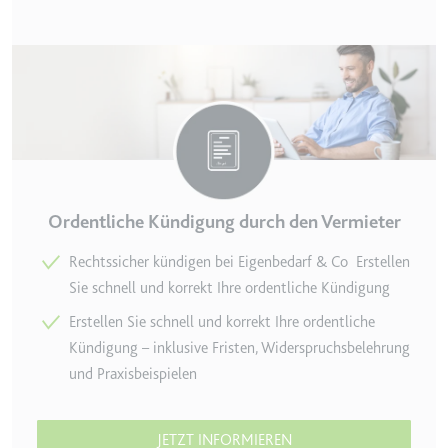
TESTCOOKIESENABLED
Anbieter:
youtube.com
Zweck:
Wird verwendet, um die
Interaktion der Nutzer mit
eingebetteten Inhalten zu
verfolgen.
Ablauf:
1 Tag
Ordentliche Kündigung durch den Vermieter
Typ:
HTTP-Cookie
Rechtssicher kündigen bei Eigenbedarf & Co Erstellen
Sie schnell und korrekt Ihre ordentliche Kündigung
yt-icons-last-purged
Anbieter:
youtube.com
Erstellen Sie schnell und korrekt Ihre ordentliche
Kündigung – inklusive Fristen, Widerspruchsbelehrung
Zweck:
Notwendig für die
Implementierung und
und Praxisbeispielen
Funktionalität von YouTube-
Videoinhalten auf der Website.
JETZT INFORMIEREN