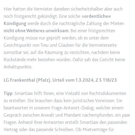
Ablauf:
2 Jahre
Hier hatten die Vermieter daneben sicherheitshalber aber auch
Typ:
HTTP-Cookie
noch fristgerecht gekündigt. Eine solche »
ordentliche«
Kündigung
werde durch die nachträgliche Zahlung der Mieten
nicht ohne Weiteres unwirksam
. Bei einer fristgerechten
_gcl_au
Kündigung müsse nur geprüft werden, ob es unter dem
Anbieter:
smartlaw.de
Gesichtspunkt von Treu und Glauben für die Vermieterseite
zumutbar sei, auf die Räumung zu verzichten, nachdem keine
Zweck:
Wird verwendet, um die Effizienz
Rückstände mehr bestehen würden. Dafür sah das Gericht keine
der Werbeaktivitäten der Website
Anhaltspunkte.
zu messen, indem Daten über die
Conversion-Rate der Anzeigen der
LG Frankenthal (Pfalz), Urteil vom 1.3.2024, 2 S 118/23
Website über mehrere Websites
hinweg gesammelt werden.
Tipp
: Smartlaw hilft Ihnen, eine Vielzahl von Rechtsdokumenten
Ablauf:
3 Monate
zu erstellen. Die brauchen dazu kein juristisches Vorwissen. Sie
Typ:
HTTP-Cookie
beantworten in unserem Frage-Antwort-Dialog, welcher einem
Gespräch zwischen Anwalt und Mandant nachempfunden, ein paar
Fragen. Anhand Ihrer Antworten erstellt Smartlaw den passenden
_gcl_ls
Vertrag oder das passende Schreiben. Ob Mietverträge für