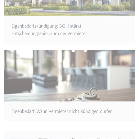
eingebetteten Inhalten zu
verfolgen.
Ablauf:
180 Tage
Eigenbedarfskündigung: BGH stärkt
Typ:
HTTP-Cookie
Entscheidungsspielraum der Vermieter
LAST_RESULT_ENTRY_KEY
Anbieter:
youtube.com
Zweck:
Wird verwendet, um die
Interaktion der Nutzer mit
eingebetteten Inhalten zu
verfolgen.
Ablauf:
Sitzung
Typ:
HTTP-Cookie
Eigenbedarf: Wann Vermieter nicht kündigen dürfen
LogsDatabaseV2:V#||LogsRequestsStore
Anbieter:
youtube.com