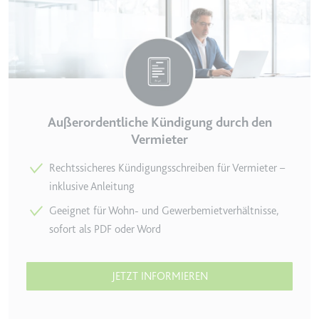
Zweck:
Wird verwendet, um die
Interaktion der Nutzer mit
eingebetteten Inhalten zu
verfolgen.
Ablauf:
Beständig
Typ:
IndexedDB
Außerordentliche Kündigung durch den
Vermieter
ServiceWorkerLogsDatabase#SWHealthLog
Rechtssicheres Kündigungsschreiben für Vermieter –
Anbieter:
youtube.com
inklusive Anleitung
Zweck:
Notwendig für die
Geeignet für Wohn- und Gewerbemietverhältnisse,
Implementierung und
sofort als PDF oder Word
Funktionalität von YouTube-
Videoinhalten auf der Website.
Ablauf:
Beständig
JETZT INFORMIEREN
Typ:
IndexedDB