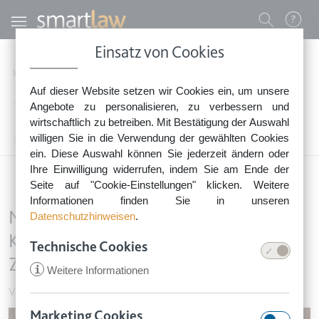
Direkt zum Inhalt
Benutzermenü
Einsatz von Cookies
0800 - 268 4 268 (kostenfrei)
Startseite
Rechtsnews
Rechtstipps Vermieten & Immobilien
Auf dieser Website setzen wir Cookies ein, um unsere
Sie erreichen unser Service-Team:
Vermieten von Wohnraum & Garage
Angebote zu personalisieren, zu verbessern und
Montag bis Freitag: 8-18 Uhr
wirtschaftlich zu betreiben. Mit Bestätigung der Auswahl
Keine Rechtsberatung.
willigen Sie in die Verwendung der gewählten Cookies
Mietrückstände: unwirksame Kündigung nach nachträglicher Zahlung?
ein. Diese Auswahl können Sie jederzeit ändern oder
Ihre Einwilligung widerrufen, indem Sie am Ende der
Seite auf "Cookie-Einstellungen" klicken. Weitere
Informationen finden Sie in unseren
Mietrückstände: unwirksame
Datenschutzhinweisen
.
Kündigung nach nachträglicher
Technische Cookies
Zahlung?
i
Weitere Informationen
Vermieten von Wohnraum & Garage
•
20. Januar 2025
Marketing Cookies
Image