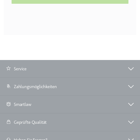
Ablauf:
Beständig
Typ:
HTML Local Storage
ytidb::LAST_RESULT_ENTRY_KEY
Anbieter:
youtube.com
Zweck:
Wird verwendet, um die
Interaktion der Nutzer mit
eingebetteten Inhalten zu
Service
verfolgen.
Ablauf:
Beständig
Zahlungsmöglichkeiten
Typ:
HTML Local Storage
Smartlaw
YtIdbMeta#databases
Anbieter:
youtube.com
Geprüfte Qualität
Zweck:
Wird verwendet, um die
Interaktion der Nutzer mit