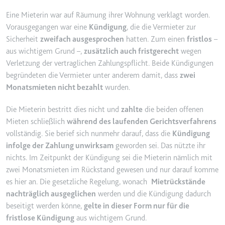
YouTube-Videos zu schätzen.
Zweck:
Wird verwendet, um Daten zu
Eine Mieterin war auf Räumung ihrer Wohnung verklagt worden.
Google Analytics über das Gerät
Ablauf:
180 Tage
Vorausgegangen war eine
Kündigung
, die die Vermieter zur
und das Verhalten des Besuchers
Sicherheit
zweifach ausgesprochen
hatten. Zum einen
fristlos
–
Typ:
HTTP-Cookie
zu senden. Erfasst den Besucher
aus wichtigem Grund –,
zusätzlich auch fristgerecht
wegen
über Geräte und Marketingkanäle
Verletzung der vertraglichen Zahlungspflicht. Beide Kündigungen
hinweg.
begründeten die Vermieter unter anderem damit, dass
zwei
YSC
Ablauf:
2 Jahre
Monatsmieten nicht bezahlt
wurden.
Anbieter:
youtube.com
Typ:
HTTP-Cookie
Zweck:
Registriert eine eindeutige ID, um
Die Mieterin bestritt dies nicht und
zahlte
die beiden offenen
Statistiken der Videos von
Mieten schließlich
während des laufenden Gerichtsverfahrens
YouTube, die der Benutzer
vollständig. Sie berief sich nunmehr darauf, dass die
Kündigung
_ga_#
gesehen hat, zu behalten.
infolge der Zahlung unwirksam
geworden sei. Das nützte ihr
Anbieter:
smartlaw.de
Ablauf:
Sitzung
nichts. Im Zeitpunkt der Kündigung sei die Mieterin nämlich mit
Zweck:
Wird verwendet, um Daten zu
zwei Monatsmieten im Rückstand gewesen und nur darauf komme
Typ:
HTTP-Cookie
Google Analytics über das Gerät
es hier an. Die gesetzliche Regelung, wonach
Mietrückstände
und das Verhalten des Besuchers
nachträglich ausgeglichen
werden und die Kündigung dadurch
zu senden. Erfasst den Besucher
beseitigt werden könne,
gelte in dieser Form nur für die
über Geräte und Marketingkanäle
fristlose Kündigung
aus wichtigem Grund.
hinweg.