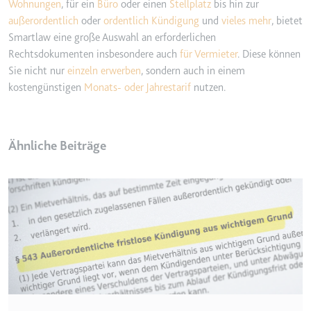
Anbieter:
www.googletagmanager.com
Wohnungen
, für ein
Büro
oder einen
Stellplatz
bis hin zur
außerordentlich
oder
ordentlich Kündigung
und
vieles mehr
, bietet
Zweck:
Verfolgt die Konversionsrate
Smartlaw eine große Auswahl an erforderlichen
zwischen dem Nutzer und den
Rechtsdokumenten insbesondere auch
für Vermieter
. Diese können
Werbebannern auf der Website -
Dies dient der Optimierung der
Sie nicht nur
einzeln erwerben
, sondern auch in einem
Relevanz der Werbung auf der
kostengünstigen
Monats- oder Jahrestarif
nutzen.
Website.
Ablauf:
Beständig
Ähnliche Beiträge
Typ:
HTML Local Storage
__Secure-ROLLOUT_TOKEN
Anbieter:
youtube.com
Zweck:
Wird verwendet, um die
Interaktion der Nutzer mit
eingebetteten Inhalten zu
verfolgen.
Ablauf:
180 Tage