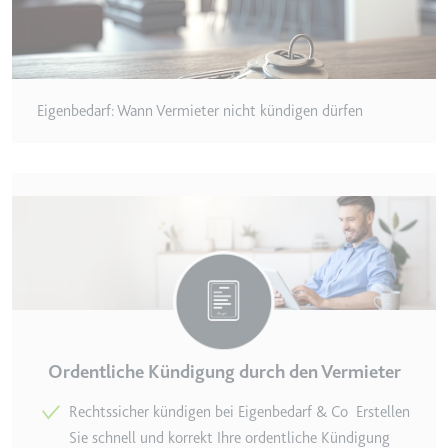
TESTCOOKIESENABLED
Anbieter:
youtube.com
Zweck:
Wird verwendet, um die
Eigenbedarf: Wann Vermieter nicht kündigen dürfen
Interaktion der Nutzer mit
eingebetteten Inhalten zu
verfolgen.
Ablauf:
1 Tag
Typ:
HTTP-Cookie
yt-icons-last-purged
Anbieter:
youtube.com
Zweck:
Notwendig für die
Ordentliche Kündigung durch den Vermieter
Implementierung und
Funktionalität von YouTube-
Rechtssicher kündigen bei Eigenbedarf & Co Erstellen
Videoinhalten auf der Website.
Sie schnell und korrekt Ihre ordentliche Kündigung