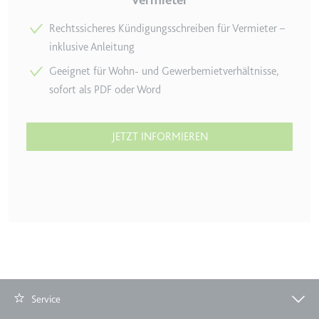
Vermieter
eingebetteten Inhalten zu
verfolgen.
Rechtssicheres Kündigungsschreiben für Vermieter –
inklusive Anleitung
Ablauf:
Beständig
Geeignet für Wohn- und Gewerbemietverhältnisse,
Typ:
IndexedDB
sofort als PDF oder Word
JETZT INFORMIEREN
Service