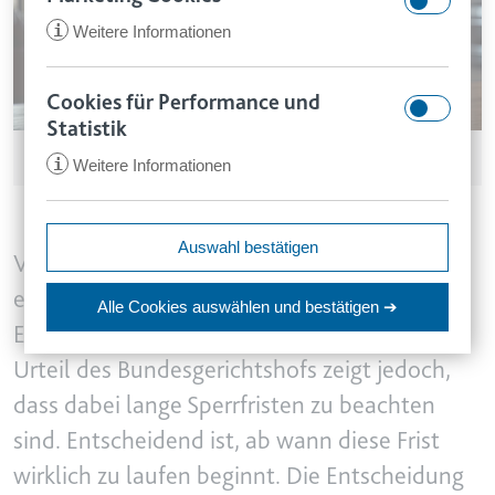
i
Weitere Informationen
Cookies für Performance und
CookieConsent
Statistik
Anbieter:
app.smartlaw.de
Elena / stock.adobe.com - Symbolbild, KI-generiert
i
Weitere Informationen
www.smartlaw.de
Zweck:
Speichert den Zustimmungsstatus
des Benutzers für Cookies auf der
ccm/collect
Auswahl bestätigen
aktuellen Domäne.
Viele Vermieter gehen davon aus, dass sie
Anbieter:
google.com
Ablauf:
1 Jahr
eine Wohnung nach dem Kauf wegen
Alle Cookies auswählen
und bestätigen ➔
Zweck:
Anstehend
Typ:
HTTP-Cookie
Eigenbedarfs kündigen können. Ein aktuelles
Ablauf:
Sitzung
Urteil des Bundesgerichtshofs zeigt jedoch,
Typ:
Pixel-Tracker
dass dabei lange Sperrfristen zu beachten
VISITOR_INFO1_LIVE
Anbieter:
youtube.com
sind. Entscheidend ist, ab wann diese Frist
_ga
Zweck:
Versucht, die Benutzerbandbreite
wirklich zu laufen beginnt. Die Entscheidung
Anbieter:
smartlaw.de
auf Seiten mit integrierten