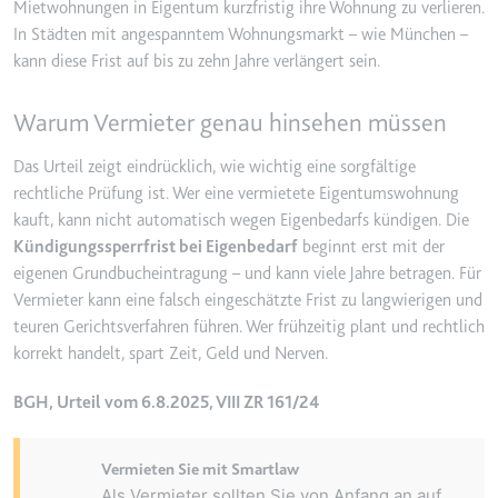
Anbieter:
www.googletagmanager.com
Mietwohnungen in Eigentum kurzfristig ihre Wohnung zu verlieren.
In St
ä
dten mit angespanntem Wohnungsmarkt
–
wie M
ü
nchen
–
Zweck:
Verfolgt die Konversionsrate
kann diese Frist auf bis zu zehn Jahre verl
ä
ngert sein.
zwischen dem Nutzer und den
Werbebannern auf der Website -
Dies dient der Optimierung der
Warum Vermieter genau hinsehen müssen
Relevanz der Werbung auf der
Website.
Das Urteil zeigt eindrücklich, wie wichtig eine sorgfältige
rechtliche Prüfung ist. Wer eine vermietete Eigentumswohnung
Ablauf:
Beständig
kauft, kann nicht automatisch wegen Eigenbedarfs kündigen. Die
Typ:
HTML Local Storage
Kündigungssperrfrist bei Eigenbedarf
beginnt erst mit der
eigenen Grundbucheintragung – und kann viele Jahre betragen. Für
Vermieter kann eine falsch eingeschätzte Frist zu langwierigen und
__Secure-ROLLOUT_TOKEN
teuren Gerichtsverfahren führen. Wer frühzeitig plant und rechtlich
Anbieter:
youtube.com
korrekt handelt, spart Zeit, Geld und Nerven.
Zweck:
Wird verwendet, um die
Interaktion der Nutzer mit
BGH, Urteil vom 6.8.2025, VIII ZR 161/24
eingebetteten Inhalten zu
verfolgen.
Vermieten Sie mit Smartlaw
Ablauf:
180 Tage
Als Vermieter sollten Sie von Anfang an auf