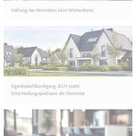
Zweck:
Wird verwendet, um die
Haftung des Vermieters beim Winterdienst
Interaktion der Nutzer mit
eingebetteten Inhalten zu
verfolgen.
Ablauf:
Beständig
Typ:
IndexedDB
ServiceWorkerLogsDatabase#SWHealthLog
Anbieter:
youtube.com
Zweck:
Notwendig für die
Eigenbedarfskündigung: BGH stärkt
Implementierung und
Entscheidungsspielraum der Vermieter
Funktionalität von YouTube-
Videoinhalten auf der Website.
Ablauf:
Beständig
Typ:
IndexedDB