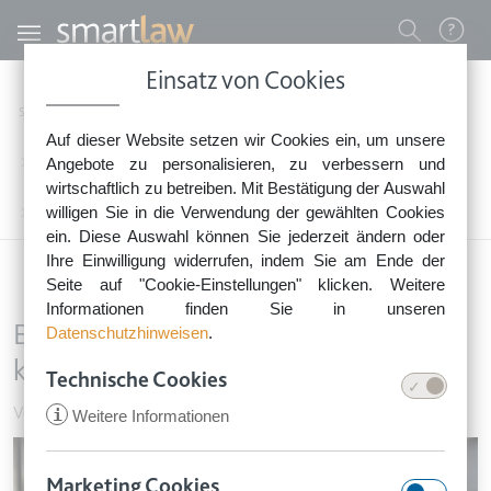
Direkt zum Inhalt
Benutzermenü
Einsatz von Cookies
0800 - 268 4 268 (kostenfrei)
Startseite
Rechtsnews
Rechtstipps Vermieten & Immobilien
Auf dieser Website setzen wir Cookies ein, um unsere
Sie erreichen unser Service-Team:
Vermieten von Wohnraum & Garage
Angebote zu personalisieren, zu verbessern und
Montag bis Freitag: 8-18 Uhr
wirtschaftlich zu betreiben. Mit Bestätigung der Auswahl
Keine Rechtsberatung.
willigen Sie in die Verwendung der gewählten Cookies
Eigenbedarf: Wann Vermieter nicht kündigen dürfen
ein. Diese Auswahl können Sie jederzeit ändern oder
Ihre Einwilligung widerrufen, indem Sie am Ende der
Seite auf "Cookie-Einstellungen" klicken. Weitere
Informationen finden Sie in unseren
Eigenbedarf: Wann Vermieter nicht
Datenschutzhinweisen
.
kündigen dürfen
Technische Cookies
Vermieten von Wohnraum & Garage
•
28. Januar 2026
i
Weitere Informationen
Image
Marketing Cookies