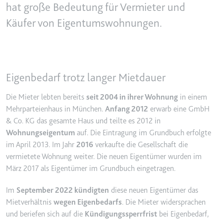
hat große Bedeutung für Vermieter und
YouTube-Videos zu schätzen.
Zweck:
Wird verwendet, um Daten zu
Käufer von Eigentumswohnungen.
Google Analytics über das Gerät
Ablauf:
180 Tage
und das Verhalten des Besuchers
Typ:
HTTP-Cookie
zu senden. Erfasst den Besucher
über Geräte und Marketingkanäle
hinweg.
Eigenbedarf trotz langer Mietdauer
YSC
Ablauf:
2 Jahre
Anbieter:
youtube.com
Die Mieter lebten bereits
seit 2004 in ihrer Wohnung
in einem
Typ:
HTTP-Cookie
Zweck:
Registriert eine eindeutige ID, um
Mehrparteienhaus in München.
Anfang 2012
erwarb eine GmbH
Statistiken der Videos von
& Co. KG das gesamte Haus und teilte es 2012 in
YouTube, die der Benutzer
Wohnungseigentum
auf. Die Eintragung im Grundbuch erfolgte
_ga_#
gesehen hat, zu behalten.
im April 2013. Im Jahr
2016
verkaufte die Gesellschaft die
Anbieter:
smartlaw.de
Ablauf:
Sitzung
vermietete Wohnung weiter. Die neuen Eigentümer wurden im
Zweck:
Wird verwendet, um Daten zu
März 2017 als Eigentümer im Grundbuch eingetragen.
Typ:
HTTP-Cookie
Google Analytics über das Gerät
und das Verhalten des Besuchers
Im
September 2022 kündigten
diese neuen Eigentümer das
zu senden. Erfasst den Besucher
Mietverhältnis
wegen Eigenbedarfs
. Die Mieter widersprachen
über Geräte und Marketingkanäle
und beriefen sich auf die
Kündigungssperrfrist
bei Eigenbedarf,
hinweg.