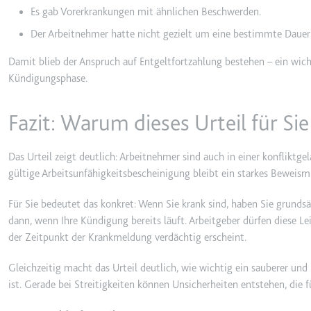
Anbieter:
youtube.co
Es gab Vorerkrankungen mit ähnlichen Beschwerden.
Zweck:
Speichert d
Der Arbeitnehmer hatte nicht gezielt um eine bestimmte Dauer
Videos
Damit blieb der Anspruch auf Entgeltfortzahlung bestehen – ein wich
Ablauf:
Sitzung
Kündigungsphase.
Typ:
HTTP-Cook
Fazit: Warum dieses Urteil für Sie
__Secure-YNID
Anbieter:
youtube.co
Das Urteil zeigt deutlich: Arbeitnehmer sind auch in einer konflikt
gültige Arbeitsunfähigkeitsbescheinigung bleibt ein starkes Beweismi
Zweck:
Wird verwend
Ablauf:
180 Tage
Für Sie bedeutet das konkret: Wenn Sie krank sind, haben Sie grunds
dann, wenn Ihre Kündigung bereits läuft. Arbeitgeber dürfen diese Le
Typ:
HTTP-Cook
der Zeitpunkt der Krankmeldung verdächtig erscheint.
Gleichzeitig macht das Urteil deutlich, wie wichtig ein sauberer und 
LAST_RESULT_ENTRY_K
ist. Gerade bei Streitigkeiten können Unsicherheiten entstehen, die f
Anbieter:
youtube.co
Zweck:
Wird verwend