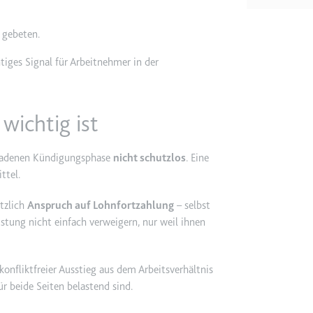
m
ie Benutzereinstellungen beim Abruf eines auf anderen Webseiten inte
 gebeten.
tiges Signal für Arbeitnehmer in der
ie
 wichtig ist
m
geladenen Kündigungsphase
nicht schutzlos
. Eine
ttel.
et, um die Interaktion der Nutzer mit eingebetteten Inhalten zu verfo
ätzlich
Anspruch auf Lohnfortzahlung
– selbst
istung nicht einfach verweigern, nur weil ihnen
ie
konfliktfreier Ausstieg aus dem Arbeitsverhältnis
EY
ür beide Seiten belastend sind.
m
et, um die Interaktion der Nutzer mit eingebetteten Inhalten zu verfo