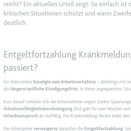
behalten.
reicht? Ein aktuelles Urteil zeigt: So einfach i
Ablauf:
Sitzung
kritischen Situationen schützt und wann Zweifel
_ga_#
Anbieter:
smartlaw.d
Typ:
HTTP-Cook
deutlich.
Zweck:
Wird verwen
senden. Erf
Ablauf:
2 Jahre
Entgeltfortzahlung Krankmeldun
Typ:
HTTP-Cook
passiert?
_gcl_au
Ein Elektroniker
kündigte sein Arbeitsverhältnis
– allerdings mit ei
Anbieter:
smartlaw.d
die
längere tarifliche Kündigungsfrist
. In dieser angespannten Situ
Zweck:
Wird verwen
Conversion
Kurz darauf meldete sich der Arbeitnehmer wegen starker Spannungs
Ablauf:
3 Monate
Arbeitsunfähigkeitsbescheinigung
(AU) galt für zwei Wochen und 
Urlaubsanspruch
an. Auffällig: Die Krankmeldung deckte exakt den
Typ:
HTTP-Cook
Der Arbeitgeber
verweigerte
daraufhin die
Entgeltfortzahlung
. Se