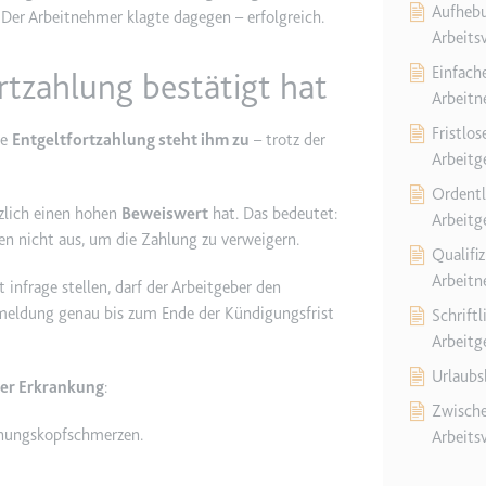
Aufhebu
Der Arbeitnehmer klagte dagegen – erfolgreich.
Arbeits
etagmanager.com
Einfach
rtzahlung bestätigt hat
e Konversionsrate zwischen dem Nutzer und den Werbebannern auf de
Arbeit
rung der Relevanz der Werbung auf der Website.
Fristlo
ie
Entgeltfortzahlung steht ihm zu
– trotz der
Arbeitg
 Storage
Ordentl
zlich einen hohen
Beweiswert
hat. Das bedeutet:
Arbeitg
hen nicht aus, um die Zahlung zu verweigern.
Qualifiz
EN
Arbeit
m
infrage stellen, darf der Arbeitgeber den
meldung genau bis zum Ende der Kündigungsfrist
Schrift
et, um die Interaktion der Nutzer mit eingebetteten Inhalten zu verfo
Arbeitg
Urlaubs
er Erkrankung
:
ie
Zwische
annungskopfschmerzen.
Arbeits