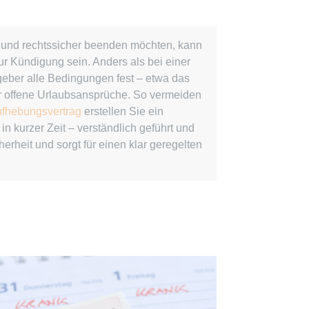
ie
ei und rechtssicher beenden möchten, kann
zur Kündigung sein. Anders als bei einer
eber alle Bedingungen fest – etwa das
RequestsStore
 offene Urlaubsansprüche. So vermeiden
m
fhebungsvertrag
erstellen Sie ein
n kurzer Zeit – verständlich geführt und
et, um die Interaktion der Nutzer mit eingebetteten Inhalten zu verfo
erheit und sorgt für einen klar geregelten
ase#SWHealthLog
m
ür die Implementierung und Funktionalität von YouTube-Videoinhalten