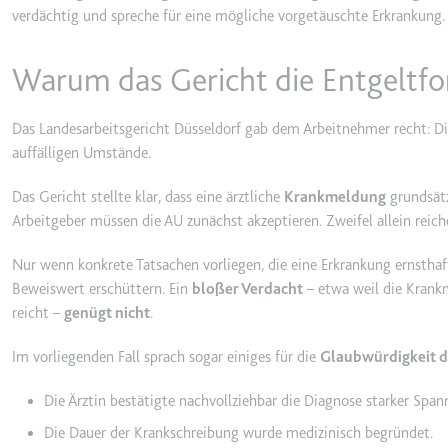
verdächtig und spreche für eine mögliche vorgetäuschte Erkrankung. 
_gcl_ls
Anbieter:
www.googl
Warum das Gericht die Entgeltfo
Zweck:
Verfolgt di
der Optimie
Das Landesarbeitsgericht Düsseldorf gab dem Arbeitnehmer recht: D
Ablauf:
Beständig
auffälligen Umstände.
Typ:
HTML Local
Das Gericht stellte klar, dass eine ärztliche
Krankmeldung
grundsät
Arbeitgeber müssen die AU zunächst akzeptieren. Zweifel allein reic
__Secure-ROLLOUT_TOK
Anbieter:
youtube.co
Nur wenn konkrete Tatsachen vorliegen, die eine Erkrankung ernsthaft 
Beweiswert erschüttern. Ein
bloßer Verdacht
– etwa weil die Krank
Zweck:
Wird verwend
reicht –
genügt nicht
.
Ablauf:
180 Tage
Im vorliegenden Fall sprach sogar einiges für die
Glaubwürdigkeit d
Typ:
HTTP-Cook
Die Ärztin bestätigte nachvollziehbar die Diagnose starker Sp
__Secure-YEC
Die Dauer der Krankschreibung wurde medizinisch begründet.