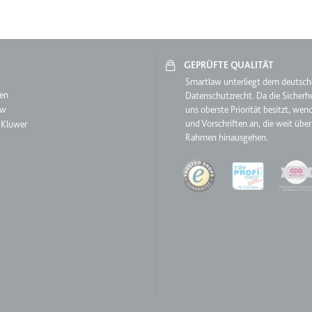
TRY_KEY
m
et, um die Interaktion der Nutzer mit eingebetteten Inhalten zu verfo
GEPRÜFTE QUALITÄT
aw
Smartlaw unterliegt dem deutsc
 Storage
en
Datenschutzrecht. Da die Sicherhe
aw
uns oberste Priorität besitzt, wen
und Vorschriften an, die weit über
 Kluwer
Rahmen hinausgehen.
m
Quality
et, um die Interaktion der Nutzer mit eingebetteten Inhalten zu verfo