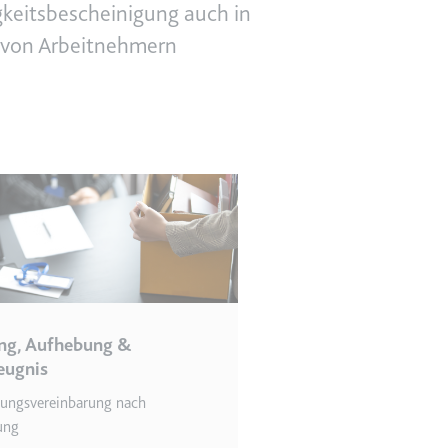
higkeitsbescheinigung auch in
te von Arbeitnehmern
en des Besuchers zu
indem Daten über die
ammelt werden.
ng, Aufhebung &
eugnis
ungsvereinbarung nach
ung