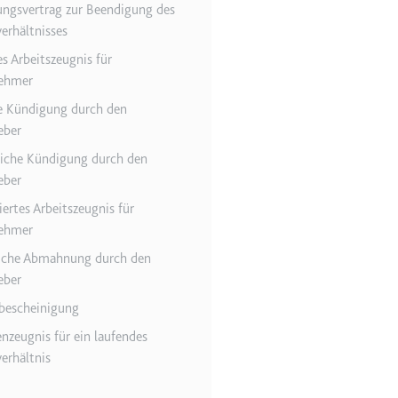
ngsvertrag zur Beendigung des
verhältnisses
es Arbeitszeugnis für
r Website - Dies dient
nehmer
se Kündigung durch den
eber
iche Kündigung durch den
eber
iertes Arbeitszeugnis für
nehmer
liche Abmahnung durch den
lgen.
eber
bescheinigung
nzeugnis für ein laufendes
verhältnis