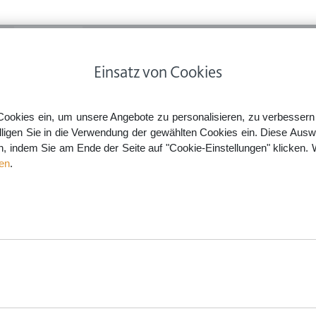
ps
Rechtsnews
Preise
Smartlaw Professional
Einsatz von Cookies
hebung & Arbeitszeugnis
Entgeltfortzahlung bei Krankschreibung trotz Kündigung
Cookies ein, um unsere Angebote zu personalisieren, zu verbessern u
lligen Sie in die Verwendung der gewählten Cookies ein. Diese Ausw
en, indem Sie am Ende der Seite auf "Cookie-Einstellungen" klicken. 
nkschreibung trotz Kündigung
en
.
aw.de