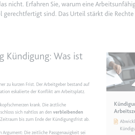
st das nicht. Erfahren Sie, warum eine Arbeitsunfä
 gerechtfertigt sind. Das Urteil stärkt die Rech
e
ie
det, um Daten zu Google Analytics über das Gerät und das Verhalt
asst den Besucher über Geräte und Marketingkanäle hinweg.
g Kündigung: Was ist
ie
ner zu kurzen Frist. Der Arbeitgeber bestand auf
e
ation eskalierte der Konflikt am Arbeitsplatz.
det, um die Effizienz der Werbeaktivitäten der Website zu messen, 
-Rate der Anzeigen der Website über mehrere Websites hinweg ges
Kündigu
kopfschmerzen krank. Die ärztliche
Arbeitsz
schloss sich nahtlos an den
verbleibenden
 Zeitraum bis zum Ende der Kündigungsfrist ab.
ie
Abwickl
Kündig
in Argument: Die zeitliche Passgenauigkeit sei