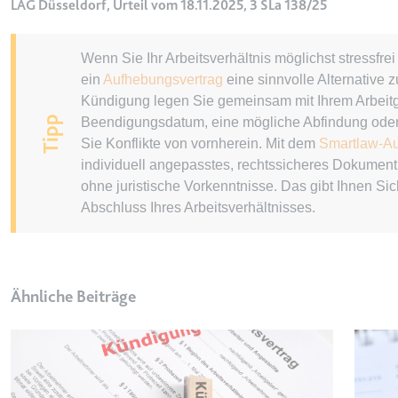
LAG Düsseldorf, Urteil vom 18.11.2025, 3 SLa 138/25
Ablauf:
Sitzung
Typ:
HTTP-Cook
Wenn Sie Ihr Arbeitsverhältnis möglichst stressfr
ein
Aufhebungsvertrag
eine sinnvolle Alternative 
Kündigung legen Sie gemeinsam mit Ihrem Arbeitg
LogsDatabaseV2:V#||Logs
Tipp
Beendigungsdatum, eine mögliche Abfindung oder
Anbieter:
youtube.co
Sie Konflikte von vornherein. Mit dem
Smartlaw-Au
individuell angepasstes, rechtssicheres Dokument i
Zweck:
Wird verwend
ohne juristische Vorkenntnisse. Das gibt Ihnen Sich
Ablauf:
Beständig
Abschluss Ihres Arbeitsverhältnisses.
Typ:
IndexedDB
ServiceWorkerLogsDatab
Ähnliche Beiträge
Anbieter:
youtube.co
Zweck:
Notwendig f
Ablauf:
Beständig
Typ:
IndexedDB