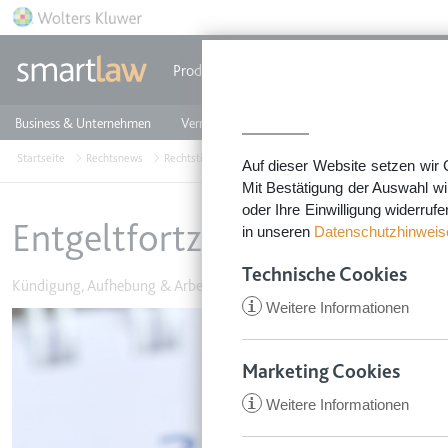
Direkt zum Inhalt
Produkte
Einzeldokumente
Rechtstip
Business & Unternehmen
Vermieten & Immobilien
Familie & Privates
Startseite
Rechtsnews
Rechtstipps Business & Unternehmen
Kündigung, Auf
Auf dieser Website setzen wir 
Mit Bestätigung der Auswahl wi
oder Ihre Einwilligung widerruf
Entgeltfortzahlung bei Kra
in unseren
Datenschutzhinweis
Technische Cookies
Kündigung, Aufhebung & Arbeitszeugnis
•
18. Mai 2026
i
Weitere Informationen
Image
Marketing Cookies
i
Weitere Informationen
CookieConsent
Anbieter:
app.smartl