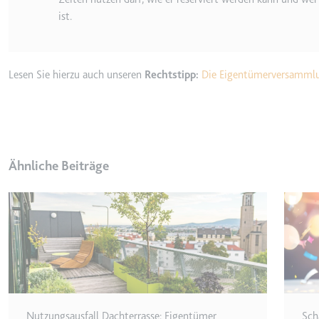
ist.
_gcl_ls
Anbieter:
www.googl
Zweck:
Verfolgt di
der Optimie
Lesen Sie hierzu auch unseren
Rechtstipp:
Die Eigentümerversammlun
Ablauf:
Beständig
Typ:
HTML Local
Ähnliche Beiträge
__Secure-ROLLOUT_TOK
Anbieter:
youtube.co
Zweck:
Wird verwend
Ablauf:
180 Tage
Typ:
HTTP-Cook
__Secure-YEC
Nutzungsausfall Dachterrasse: Eigentümer
Sch