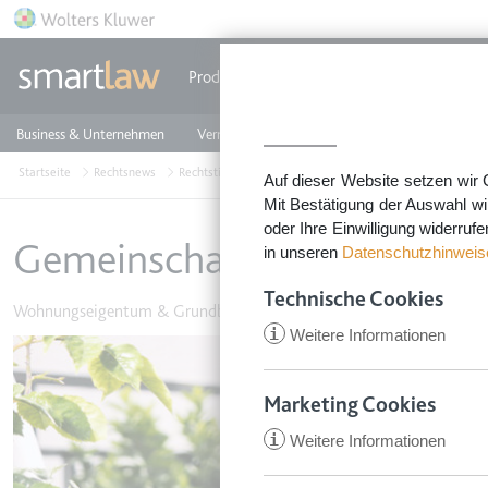
Direkt zum Inhalt
Produkte
Einzeldokumente
Rechtstip
Business & Unternehmen
Vermieten & Immobilien
Familie & Privates
Startseite
Rechtsnews
Rechtstipps Vermieten & Immobilien
Wohnungseigent
Auf dieser Website setzen wir 
Mit Bestätigung der Auswahl wi
oder Ihre Einwilligung widerruf
Gemeinschaftsgrill für Wo
in unseren
Datenschutzhinweis
Technische Cookies
Wohnungseigentum & Grundbesitz
•
5. August 2016
i
Weitere Informationen
Image
Marketing Cookies
i
Weitere Informationen
CookieConsent
Anbieter:
app.smartl