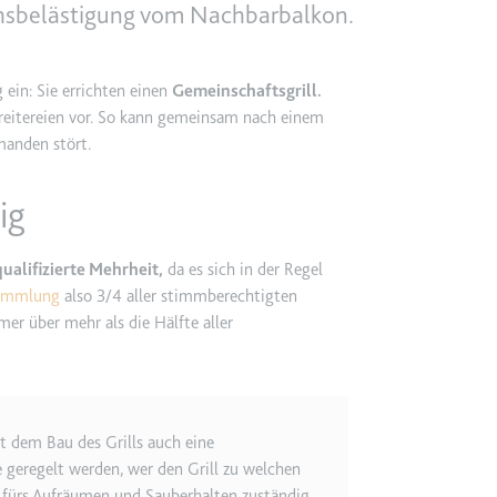
uchsbelästigung vom Nachbarbalkon.
e
ie
in: Sie errichten einen
Gemeinschaftsgrill.
det, um Daten zu Google Analytics über das Gerät und das Verhalt
treitereien vor. So kann gemeinsam nach einem
asst den Besucher über Geräte und Marketingkanäle hinweg.
manden stört.
ig
ie
ualifizierte Mehrheit,
da es sich in der Regel
sammlung
also 3/4 aller stimmberechtigten
e
 über mehr als die Hälfte aller
det, um die Effizienz der Werbeaktivitäten der Website zu messen, 
-Rate der Anzeigen der Website über mehrere Websites hinweg ges
 dem Bau des Grills auch eine
ie
se geregelt werden, wer den Grill zu welchen
r fürs Aufräumen und Sauberhalten zuständig