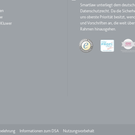
aw
Smartlaw unterliegt dem deutsc
en
Datenschutzrecht. Da die Sicherhe
aw
uns oberste Priorität besitzt, wen
ie
und Vorschriften an, die weit über
 Kluwer
Rahmen hinausgehen.
RequestsStore
Quality
m
et, um die Interaktion der Nutzer mit eingebetteten Inhalten zu verfo
ase#SWHealthLog
m
ür die Implementierung und Funktionalität von YouTube-Videoinhalten
belehrung
Informationen zum DSA
Nutzungsvorbehalt