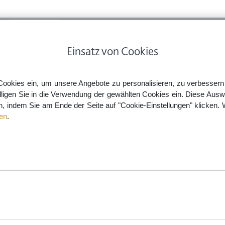
ps
Rechtsnews
Preise
Smartlaw Professional
Einsatz von Cookies
um & Grundbesitz
Gemeinschaftsgrill für Wohnungseigentümergemeinschaft
Cookies ein, um unsere Angebote zu personalisieren, zu verbessern u
lligen Sie in die Verwendung der gewählten Cookies ein. Diese Ausw
en, indem Sie am Ende der Seite auf "Cookie-Einstellungen" klicken. 
hnungseigentümergemeinsch
en
.
aw.de