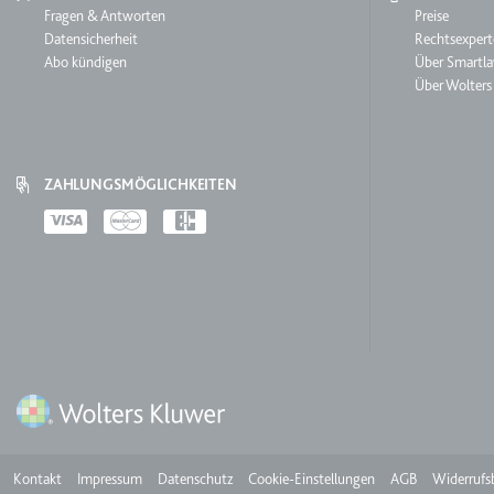
Service
Fragen & Antworten
Smartl
Preise
Ablauf:
Sitzung
Datensicherheit
Rechtsexpert
Abo kündigen
Über Smartl
Typ:
HTTP-Cook
Über Wolters
LogsDatabaseV2:V#||Logs
Anbieter:
youtube.co
ZAHLUNGSMÖGLICHKEITEN
Zweck:
Wird verwend
Payments
Ablauf:
Beständig
Typ:
IndexedDB
ServiceWorkerLogsDatab
Anbieter:
youtube.co
Zweck:
Notwendig f
Ablauf:
Beständig
Meta
Kontakt
Impressum
Datenschutz
Cookie-Einstellungen
AGB
Widerrufs
Typ:
IndexedDB