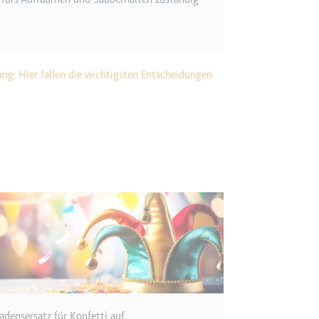
etagmanager.com
e Konversionsrate zwischen dem Nutzer und den Werbebannern auf de
rung der Relevanz der Werbung auf der Website.
g: Hier fallen die wichtigsten Entscheidungen
 Storage
EN
m
et, um die Interaktion der Nutzer mit eingebetteten Inhalten zu verfo
ie
adensersatz für Konfetti auf