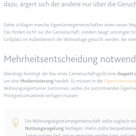
behalten.
dazu, ärgert sich der andere nur über die Ger
Ablauf:
Sitzung
_ga_#
Anbieter:
smartlaw.d
Typ:
HTTP-Cook
Daher schlagen manche Eigentümergemeinschaften einen neuen Weg e
Zweck:
Wird verwen
Das fördert nicht nur die Gemeinschaft, sondern beugt unnötigen S
senden. Erf
Grillplatz im Außenbereich der Wohnanlage gesucht werden, der nie
Ablauf:
2 Jahre
Mehrheitsentscheidung notwend
Typ:
HTTP-Cook
Allerdings benötigt der Bau eines Gemeinschaftsgrills eine
doppelt q
_gcl_au
um eine
Modernisierung
handelt. Es müssen in der
Eigentümerver
Anbieter:
smartlaw.d
Wohnungseigentümer zustimmen, wobei die zustimmenden Eigentümer
Miteigentumsanteile verfügen müssen.
Zweck:
Wird verwen
Conversion
Ablauf:
3 Monate
Die Wohnungseigentümergemeinschaft sollte zugleich mit
Typ:
HTTP-Cook
Nutzungsregelung
festlegen. Hierin sollte beispielswei
Zeiten nutzen darf, wie er reserviert werden kann und we