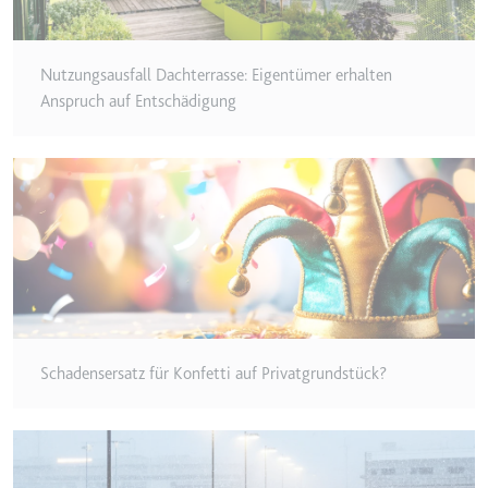
Typ:
HTTP-Cookie
Nutzungsausfall Dachterrasse: Eigentümer erhalten
__Secure-YEC
Anspruch auf Entschädigung
Anbieter:
youtube.com
Zweck:
Speichert die
Benutzereinstellungen beim Abruf
eines auf anderen Webseiten
integrierten Youtube-Videos
Ablauf:
Sitzung
Typ:
HTTP-Cookie
Schadensersatz für Konfetti auf Privatgrundstück?
__Secure-YNID
Anbieter:
youtube.com
Zweck:
Wird verwendet, um die
Interaktion der Nutzer mit