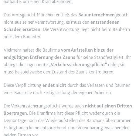
aufbaute, um einen Kran abzuholen.
Ablauf:
2 Jahre
Das Amtsgericht München entließ das
Bauunternehmen
jedoch
Typ:
HTTP-Cookie
nicht aus seiner Verantwortung, es muss den
entstandenen
Schaden ersetzen.
Die Verantwortung liegt nicht beim Bauherrn
oder dem Bauleiter.
_gcl_au
Anbieter:
smartlaw.de
Vielmehr haftet die Baufirma
vom Aufstellen bis zu der
Zweck:
Wird verwendet, um die Effizienz
endgültigen Entfernung des Zauns
für seine Standfestigkeit. Ihr
der Werbeaktivitäten der Website
obliegt die sogenannte
„Verkehrssicherungspflicht“
dafür, sie
zu messen, indem Daten über die
muss beispielsweise den Zustand des Zauns kontrollieren.
Conversion-Rate der Anzeigen der
Website über mehrere Websites
Diese Verpflichtung
endet nicht
durch das Verlassen und Räumen
hinweg gesammelt werden.
einer Baustelle nach Fertigstellung der eigenen Arbeiten.
Ablauf:
3 Monate
Die Verkehrssicherungspflicht wurde auch
nicht auf einen Dritten
Typ:
HTTP-Cookie
übertragen.
Die Kranfirma hat diese Pflicht weder durch die
Demontage noch das Wiederaufstellen des Bauzauns übernommen.
Es liegt auch keine entsprechend klare Vereinbarung zwischen den
_gcl_ls
beiden Firmen vor.