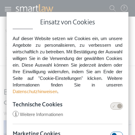
Direkt zum Inhalt
Benutzermenü
Einsatz von Cookies
0800 - 268 4 268 (kostenfrei)
Startseite
Rechtsnews
Rechtstipps Vermieten & Immobilien
Auf dieser Website setzen wir Cookies ein, um unsere
Sie erreichen unser Service-Team:
Wohnungseigentum & Grundbesitz
Angebote zu personalisieren, zu verbessern und
Montag bis Freitag: 8-18 Uhr
wirtschaftlich zu betreiben. Mit Bestätigung der Auswahl
Keine Rechtsberatung.
willigen Sie in die Verwendung der gewählten Cookies
Bauunternehmer haftet für Schaden durch umgestürzten Bauzaun
ein. Diese Auswahl können Sie jederzeit ändern oder
Ihre Einwilligung widerrufen, indem Sie am Ende der
Seite auf "Cookie-Einstellungen" klicken. Weitere
Informationen finden Sie in unseren
Bauunternehmer haftet für Schaden
Datenschutzhinweisen
.
durch umgestürzten Bauzaun
Technische Cookies
Wohnungseigentum & Grundbesitz
•
27. September 2017
i
Weitere Informationen
Image
Marketing Cookies