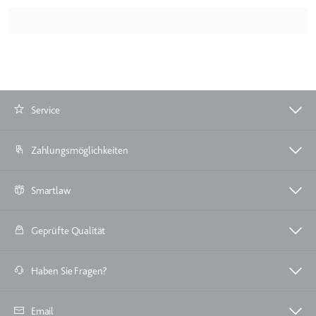
Zweck:
Wird verwendet, um die
Interaktion der Nutzer mit
eingebetteten Inhalten zu
verfolgen.
Ablauf:
Beständig
Service
Typ:
IndexedDB
Zahlungsmöglichkeiten
ServiceWorkerLogsDatabase#SWHealthLog
Anbieter:
youtube.com
Smartlaw
Zweck:
Notwendig für die
Implementierung und
Geprüfte Qualität
Funktionalität von YouTube-
Videoinhalten auf der Website.
Ablauf:
Beständig
Haben Sie Fragen?
Typ:
IndexedDB
Email