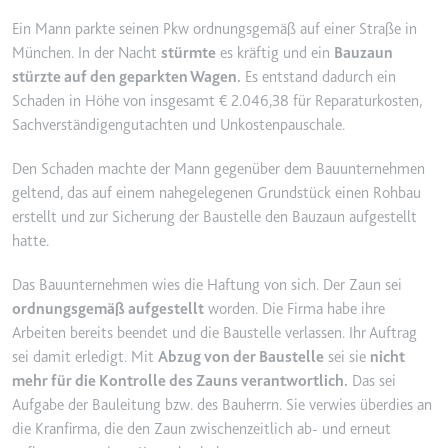
YouTube-Videos zu schätzen.
Zweck:
Wird verwendet, um Daten zu
Ein Mann parkte seinen Pkw ordnungsgemäß auf einer Straße in
Google Analytics über das Gerät
Ablauf:
180 Tage
München. In der Nacht
stürmte
es kräftig und ein
Bauzaun
und das Verhalten des Besuchers
stürzte auf den geparkten Wagen.
Es entstand dadurch ein
Typ:
HTTP-Cookie
zu senden. Erfasst den Besucher
Schaden in Höhe von insgesamt € 2.046,38 für Reparaturkosten,
über Geräte und Marketingkanäle
Sachverständigengutachten und Unkostenpauschale.
hinweg.
YSC
Ablauf:
2 Jahre
Den Schaden machte der Mann gegenüber dem Bauunternehmen
Anbieter:
youtube.com
geltend, das auf einem nahegelegenen Grundstück einen Rohbau
Typ:
HTTP-Cookie
Zweck:
Registriert eine eindeutige ID, um
erstellt und zur Sicherung der Baustelle den Bauzaun aufgestellt
Statistiken der Videos von
hatte.
YouTube, die der Benutzer
_ga_#
gesehen hat, zu behalten.
Das Bauunternehmen wies die Haftung von sich. Der Zaun sei
Anbieter:
smartlaw.de
ordnungsgemäß aufgestellt
worden. Die Firma habe ihre
Ablauf:
Sitzung
Zweck:
Wird verwendet, um Daten zu
Arbeiten bereits beendet und die Baustelle verlassen. Ihr Auftrag
Typ:
HTTP-Cookie
Google Analytics über das Gerät
sei damit erledigt. Mit
Abzug von der Baustelle
sei sie
nicht
und das Verhalten des Besuchers
mehr für die Kontrolle des Zauns verantwortlich.
Das sei
zu senden. Erfasst den Besucher
Aufgabe der Bauleitung bzw. des Bauherrn. Sie verwies überdies an
über Geräte und Marketingkanäle
die Kranfirma, die den Zaun zwischenzeitlich ab- und erneut
hinweg.