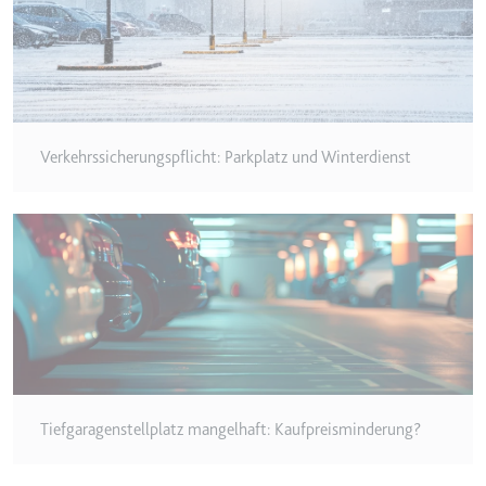
eingebetteten Inhalten zu
verfolgen.
Ablauf:
180 Tage
Typ:
HTTP-Cookie
Verkehrssicherungspflicht: Parkplatz und Winterdienst
LAST_RESULT_ENTRY_KEY
Anbieter:
youtube.com
Zweck:
Wird verwendet, um die
Interaktion der Nutzer mit
eingebetteten Inhalten zu
verfolgen.
Ablauf:
Sitzung
Typ:
HTTP-Cookie
Tiefgaragenstellplatz mangelhaft: Kaufpreisminderung?
LogsDatabaseV2:V#||LogsRequestsStore
Anbieter:
youtube.com