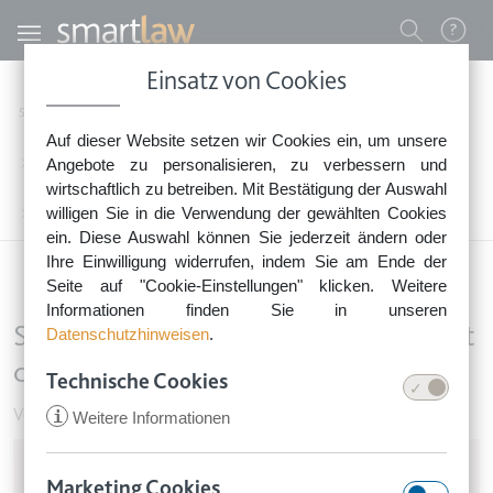
Direkt zum Inhalt
Benutzermenü
Einsatz von Cookies
0800 - 268 4 268 (kostenfrei)
Startseite
Rechtsnews
Rechtstipps Vermieten & Immobilien
Auf dieser Website setzen wir Cookies ein, um unsere
Sie erreichen unser Service-Team:
Vermieten von Wohnraum & Garage
Angebote zu personalisieren, zu verbessern und
Montag bis Freitag: 8-18 Uhr
wirtschaftlich zu betreiben. Mit Bestätigung der Auswahl
Keine Rechtsberatung.
willigen Sie in die Verwendung der gewählten Cookies
Streitpunkt Treppenhaus: Wem gehört der Hausflur?
ein. Diese Auswahl können Sie jederzeit ändern oder
Ihre Einwilligung widerrufen, indem Sie am Ende der
Seite auf "Cookie-Einstellungen" klicken. Weitere
Informationen finden Sie in unseren
Streitpunkt Treppenhaus: Wem gehört
Datenschutzhinweisen
.
der Hausflur?
Technische Cookies
Vermieten von Wohnraum & Garage
•
6. Juli 2017
i
Weitere Informationen
Image
Marketing Cookies