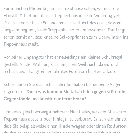
YouTube-Videos zu schätzen.
Zweck:
Wird verwendet, um Daten zu
Für manchen Mieter beginnt sein Zuhause schon, wenn er die
Google Analytics über das Gerät
Ablauf:
180 Tage
Haustür öffnet und durchs Treppenhaus in seine Wohnung geht.
und das Verhalten des Besuchers
Das ist einerseits schön, andererseits verführt das dazu, dass er
Typ:
HTTP-Cookie
zu senden. Erfasst den Besucher
langsam beginnt, »sein Treppenhaus« mitzubewohnen. Das fängt
über Geräte und Marketingkanäle
schon damit an, dass er seine Balkonpflanzen zum Überwintern ins
hinweg.
Treppenhaus stellt.
YSC
Ablauf:
2 Jahre
Anbieter:
youtube.com
Vor seiner Eingangstür hat er neuerdings ein kleines Schuhregal
Typ:
HTTP-Cookie
Zweck:
Registriert eine eindeutige ID, um
gestellt. An der Wohnungstür hängt ein Weihnachtskranz und
Statistiken der Videos von
rechts davon hängt ein gerahmtes Foto vom letzten Urlaub.
YouTube, die der Benutzer
_ga_#
gesehen hat, zu behalten.
Schön finden Sie das nicht – aber Sie haben bisher beide Augen
Anbieter:
smartlaw.de
zugedrückt.
Doch was können Sie tatsächlich gegen störende
Ablauf:
Sitzung
Zweck:
Wird verwendet, um Daten zu
Gegenstände im Hausflur unternehmen?
Typ:
HTTP-Cookie
Google Analytics über das Gerät
und das Verhalten des Besuchers
Um eines gleich vorwegzunehmen: Nicht alles, was der Mieter im
zu senden. Erfasst den Besucher
Treppenhaus abstellt oder hinlegt, ist verboten. Es ist vielmehr so,
über Geräte und Marketingkanäle
dass Sie beispielsweise einen
Kinderwagen
oder einen
Rolllator
hinweg.