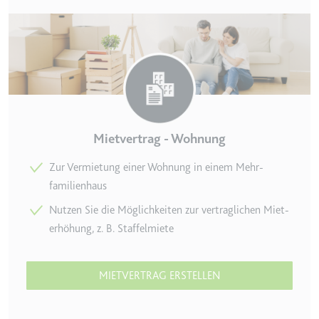
TESTCOOKIESENABLED
Anbieter:
youtube.com
Zweck:
Wird verwendet, um die
Interaktion der Nutzer mit
eingebetteten Inhalten zu
verfolgen.
Ablauf:
1 Tag
Mietvertrag - Wohnung
Typ:
HTTP-Cookie
Zur Vermietung einer Wohnung in einem Mehr­
familienhaus
yt-icons-last-purged
Nutzen Sie die Möglichkeiten zur vertraglichen Miet­
Anbieter:
youtube.com
erhöhung, z. B. Staffelmiete
Zweck:
Notwendig für die
Implementierung und
MIETVERTRAG ERSTELLEN
Funktionalität von YouTube-
Videoinhalten auf der Website.