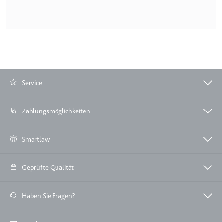
Ablauf:
Beständig
Typ:
HTML Local Storage
ytidb::LAST_RESULT_ENTRY_KEY
Anbieter:
youtube.com
Zweck:
Wird verwendet, um die
Service
Interaktion der Nutzer mit
eingebetteten Inhalten zu
Zahlungsmöglichkeiten
verfolgen.
Ablauf:
Beständig
Smartlaw
Typ:
HTML Local Storage
Geprüfte Qualität
YtIdbMeta#databases
Anbieter:
youtube.com
Haben Sie Fragen?
Zweck:
Wird verwendet, um die
Interaktion der Nutzer mit