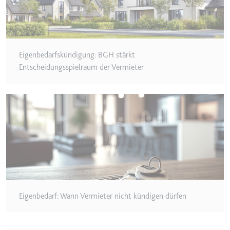
Zweck:
Wird verwendet, um die
Interaktion der Nutzer mit
eingebetteten Inhalten zu
verfolgen.
Eigenbedarfskündigung: BGH stärkt
Ablauf:
Beständig
Entscheidungsspielraum der Vermieter
Typ:
IndexedDB
ServiceWorkerLogsDatabase#SWHealthLog
Anbieter:
youtube.com
Zweck:
Notwendig für die
Implementierung und
Funktionalität von YouTube-
Videoinhalten auf der Website.
Eigenbedarf: Wann Vermieter nicht kündigen dürfen
Ablauf:
Beständig
Typ:
IndexedDB