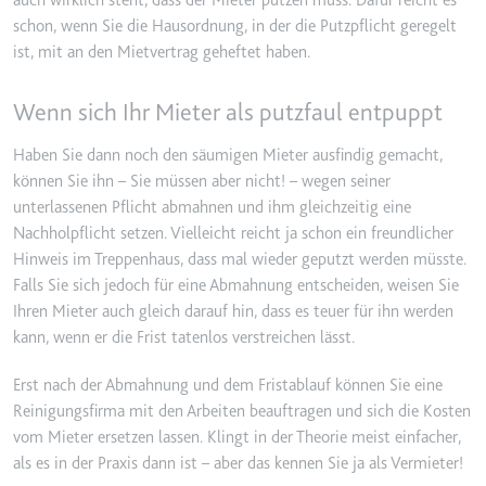
auch wirklich steht, dass der Mieter putzen muss. Dafür reicht es
Anbieter:
www.googletagmanager.com
schon, wenn Sie die Hausordnung, in der die Putzpflicht geregelt
Zweck:
Verfolgt die Konversionsrate
ist, mit an den Mietvertrag geheftet haben.
zwischen dem Nutzer und den
Werbebannern auf der Website -
Wenn sich Ihr Mieter als putzfaul entpuppt
Dies dient der Optimierung der
Relevanz der Werbung auf der
Haben Sie dann noch den säumigen Mieter ausfindig gemacht,
Website.
können Sie ihn – Sie müssen aber nicht! – wegen seiner
Ablauf:
Beständig
unterlassenen Pflicht abmahnen und ihm gleichzeitig eine
Typ:
HTML Local Storage
Nachholpflicht setzen. Vielleicht reicht ja schon ein freundlicher
Hinweis im Treppenhaus, dass mal wieder geputzt werden müsste.
Falls Sie sich jedoch für eine Abmahnung entscheiden, weisen Sie
__Secure-ROLLOUT_TOKEN
Ihren Mieter auch gleich darauf hin, dass es teuer für ihn werden
Anbieter:
youtube.com
kann, wenn er die Frist tatenlos verstreichen lässt.
Zweck:
Wird verwendet, um die
Erst nach der Abmahnung und dem Fristablauf können Sie eine
Interaktion der Nutzer mit
Reinigungsfirma mit den Arbeiten beauftragen und sich die Kosten
eingebetteten Inhalten zu
vom Mieter ersetzen lassen. Klingt in der Theorie meist einfacher,
verfolgen.
als es in der Praxis dann ist – aber das kennen Sie ja als Vermieter!
Ablauf:
180 Tage