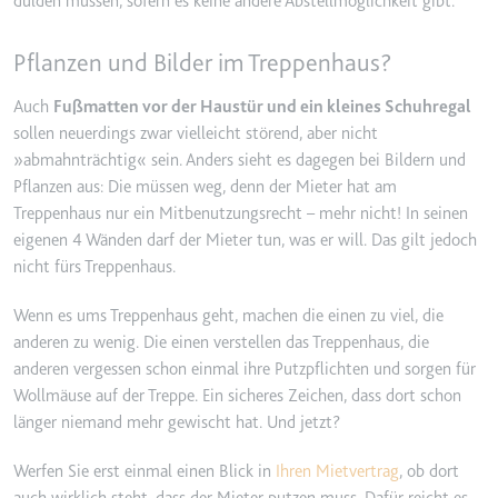
dulden müssen, sofern es keine andere Abstellmöglichkeit gibt.
Ablauf:
2 Jahre
Pflanzen und Bilder im Treppenhaus?
Typ:
HTTP-Cookie
Auch
Fußmatten vor der Haustür und ein kleines Schuhregal
sollen neuerdings zwar vielleicht störend, aber nicht
_gcl_au
»abmahnträchtig« sein. Anders sieht es dagegen bei Bildern und
Anbieter:
smartlaw.de
Pflanzen aus: Die müssen weg, denn der Mieter hat am
Zweck:
Wird verwendet, um die Effizienz
Treppenhaus nur ein Mitbenutzungsrecht – mehr nicht! In seinen
der Werbeaktivitäten der Website
eigenen 4 Wänden darf der Mieter tun, was er will. Das gilt jedoch
zu messen, indem Daten über die
nicht fürs Treppenhaus.
Conversion-Rate der Anzeigen der
Website über mehrere Websites
Wenn es ums Treppenhaus geht, machen die einen zu viel, die
hinweg gesammelt werden.
anderen zu wenig. Die einen verstellen das Treppenhaus, die
Ablauf:
3 Monate
anderen vergessen schon einmal ihre Putzpflichten und sorgen für
Typ:
HTTP-Cookie
Wollmäuse auf der Treppe. Ein sicheres Zeichen, dass dort schon
länger niemand mehr gewischt hat. Und jetzt?
Werfen Sie erst einmal einen Blick in
Ihren Mietvertrag
, ob dort
_gcl_ls