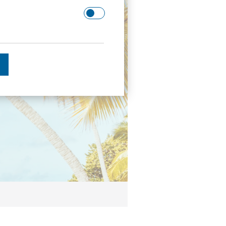
 Domäne.
schätzen.
en des Besuchers zu
enutzer gesehen hat, zu