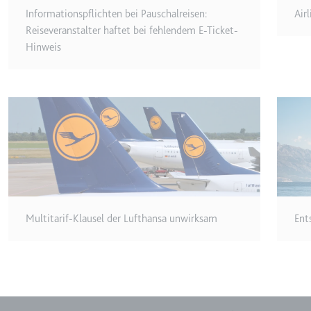
Anbieter:
youtube.co
Informationspflichten bei Pauschalreisen:
Air
Zweck:
Speichert d
Reiseveranstalter haftet bei fehlendem E-Ticket-
Videos
Hinweis
Ablauf:
Sitzung
Typ:
HTTP-Cook
__Secure-YNID
Anbieter:
youtube.co
Zweck:
Wird verwend
Ablauf:
180 Tage
Multitarif-Klausel der Lufthansa unwirksam
Ent
Typ:
HTTP-Cook
LAST_RESULT_ENTRY_K
Anbieter:
youtube.co
Zweck:
Wird verwend