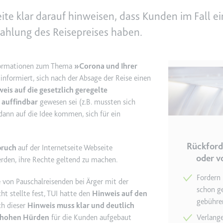
eite klar darauf hinweisen, dass Kunden im Fall 
zahlung des Reisepreises haben.
e
ie
det, um Daten zu Google Analytics über das Gerät und das Verhalt
asst den Besucher über Geräte und Marketingkanäle hinweg.
ormationen zum Thema
»Corona und Ihrer
nformiert, sich nach der Absage der Reise einen
eis auf die gesetzlich geregelte
ie
auffindbar
gewesen sei (z.B. mussten sich
dann auf die Idee kommen, sich für ein
e
Rückford
pruch
auf der Internetseite Webseite
det, um die Effizienz der Werbeaktivitäten der Website zu messen, 
oder v
rden, ihre Rechte geltend zu machen.
-Rate der Anzeigen der Website über mehrere Websites hinweg ges
Fordern 
 von Pauschalreisenden bei Ärger mit der
schon ge
t stellte fest, TUI hatte den
Hinweis auf den
ie
gebühre
ch dieser
Hinweis muss klar und deutlich
 hohen Hürden
für die Kunden aufgebaut
Verlange