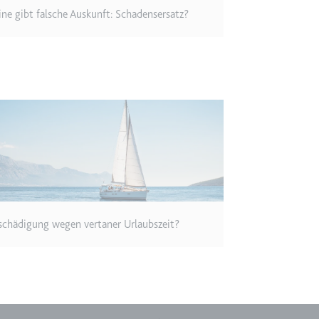
m
line gibt falsche Auskunft: Schadensersatz?
ie Benutzereinstellungen beim Abruf eines auf anderen Webseiten inte
ie
m
et, um die Interaktion der Nutzer mit eingebetteten Inhalten zu verfo
schädigung wegen vertaner Urlaubszeit?
ie
EY
m
et, um die Interaktion der Nutzer mit eingebetteten Inhalten zu verfo