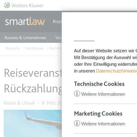
Direkt zum Inhalt
Produkte
Einzeldokumente
Rechtstip
Business & Unternehmen
Vermieten & Immobilien
Familie & Privates
Startseite
Rechtsnews
Rechtstipps Familie & Privates
Reisen & Urlaub
Rei
Auf dieser Website setzen wir 
Mit Bestätigung der Auswahl wi
oder Ihre Einwilligung widerruf
Reiseveranstalter muss bei
in unseren
Datenschutzhinweis
Technische Cookies
Rückzahlungsanspruch hinw
i
Weitere Informationen
Reisen & Urlaub
•
8. März 2021
Marketing Cookies
Image
i
Weitere Informationen
CookieConsent
Anbieter:
app.smartl