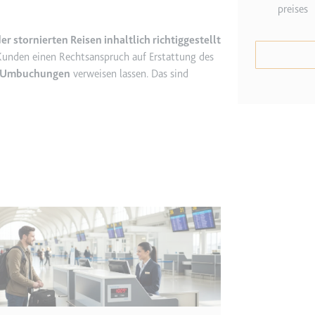
preises
etagmanager.com
 stornierten Reisen inhaltlich richtiggestellt
 Kunden einen Rechtsanspruch auf Erstattung des
e Konversionsrate zwischen dem Nutzer und den Werbebannern auf de
rung der Relevanz der Werbung auf der Website.
r Umbuchungen
verweisen lassen. Das sind
 Storage
EN
m
et, um die Interaktion der Nutzer mit eingebetteten Inhalten zu verfo
ie