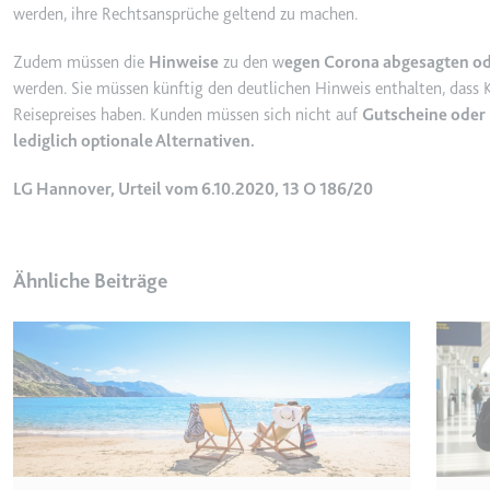
werden, ihre Rechtsansprüche geltend zu machen.
_gcl_ls
Anbieter:
www.googl
Zudem müssen die
Hinweise
zu den w
egen Corona abgesagten oder
werden. Sie müssen künftig den deutlichen Hinweis enthalten, dass
Zweck:
Verfolgt di
der Optimie
Reisepreises haben. Kunden müssen sich nicht auf
Gutscheine ode
lediglich optionale Alternativen.
Ablauf:
Beständig
Typ:
HTML Local
LG Hannover, Urteil vom 6.10.2020, 13 O 186/20
__Secure-ROLLOUT_TOK
Ähnliche Beiträge
Anbieter:
youtube.co
Zweck:
Wird verwend
Ablauf:
180 Tage
Typ:
HTTP-Cook
__Secure-YEC