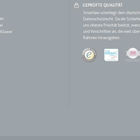
GEPRÜFTE QUALITÄT
aw
Smartlaw unterliegt dem deutsc
en
Datenschutzrecht. Da die Sicherhe
ie
aw
uns oberste Priorität besitzt, wen
und Vorschriften an, die weit über
 Kluwer
Rahmen hinausgehen.
RequestsStore
m
Quality
et, um die Interaktion der Nutzer mit eingebetteten Inhalten zu verfo
ase#SWHealthLog
m
ür die Implementierung und Funktionalität von YouTube-Videoinhalten