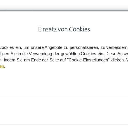
ps
Rechtsnews
Preise
Smartlaw Professional
Einsatz von Cookies
severanstalter muss bei Corona-bedingter Stornierung eindeutig auf Rückzahlungsanspruc
Cookies ein, um unsere Angebote zu personalisieren, zu verbessern u
lligen Sie in die Verwendung der gewählten Cookies ein. Diese Ausw
en, indem Sie am Ende der Seite auf "Cookie-Einstellungen" klicken. 
 Corona-bedingter Stornierun
en
.
eisen
aw.de