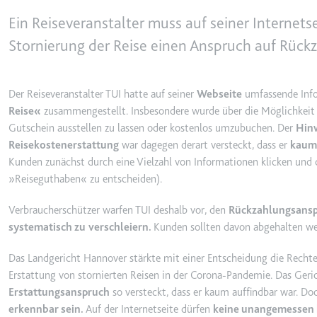
behalten.
Ein Reiseveranstalter muss auf seiner Internets
Ablauf:
Sitzung
_ga_#
Stornierung der Reise einen Anspruch auf Rück
Anbieter:
smartlaw.d
Typ:
HTTP-Cook
Zweck:
Wird verwen
senden. Erf
Der Reiseveranstalter TUI hatte auf seiner
Webseite
umfassende Inf
Ablauf:
2 Jahre
Reise«
zusammengestellt. Insbesondere wurde über die Möglichkeit i
Gutschein ausstellen zu lassen oder kostenlos umzubuchen. Der
Hinw
Typ:
HTTP-Cook
Reisekostenerstattung
war dagegen derart versteckt, dass er
kaum 
Kunden zunächst durch eine Vielzahl von Informationen klicken und 
»Reiseguthaben« zu entscheiden).
_gcl_au
Anbieter:
smartlaw.d
Verbraucherschützer warfen TUI deshalb vor, den
Rückzahlungsans
Zweck:
Wird verwen
systematisch zu
verschleiern.
Kunden sollten davon abgehalten we
Conversion
Das Landgericht Hannover stärkte mit einer Entscheidung die Rechte
Ablauf:
3 Monate
Erstattung von stornierten Reisen in der Corona-Pandemie. Das Gerich
Typ:
HTTP-Cook
Erstattungsanspruch
so versteckt, dass er kaum auffindbar war. Do
erkennbar sein.
Auf der Internetseite dürfen
keine unangemessen