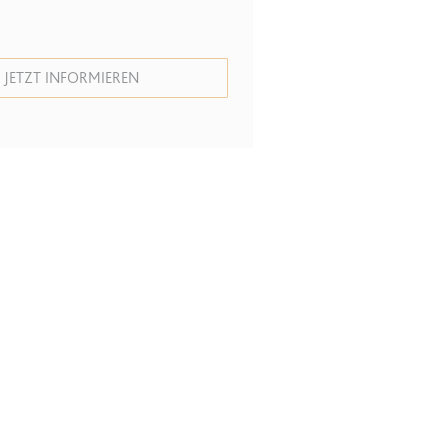
JETZT INFORMIEREN
r Website - Dies dient
lgen.