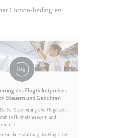
einer Corona-bedingten
en des Besuchers zu
erung des Flugticketpreises
indem Daten über die
on Steuern und Gebühren
ammelt werden.
Sie bei Stornierung und Flugausfall
zahlte Flughafen­steuern und -
n zurück
n Sie die Erstattung des Flugticket­