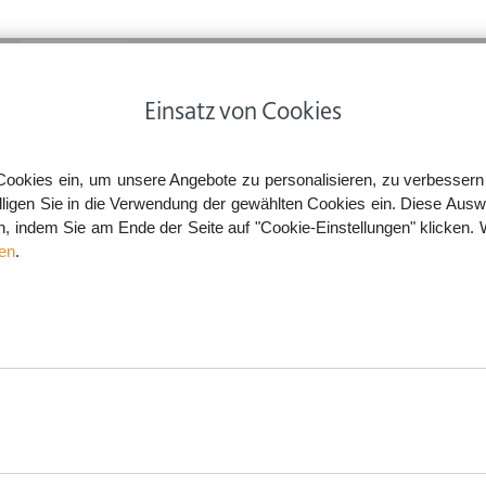
ps
Rechtsnews
Preise
Smartlaw Professional
Einsatz von Cookies
e harte Flugzeuglandung ist rechtlich nicht unbedingt ein Unfall
Cookies ein, um unsere Angebote zu personalisieren, zu verbessern u
lligen Sie in die Verwendung der gewählten Cookies ein. Diese Ausw
en, indem Sie am Ende der Seite auf "Cookie-Einstellungen" klicken. 
ist rechtlich nicht unbedingt
en
.
aw.de