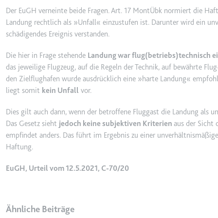
Der EuGH verneinte beide Fragen. Art. 17 MontÜbk normiert die Haftu
_gcl_ls
Landung rechtlich als »Unfall« einzustufen ist. Darunter wird ein u
Anbieter:
www.googl
schädigendes Ereignis verstanden.
Zweck:
Verfolgt di
der Optimie
Die hier in Frage stehende
Landung war flug(betriebs)technisch e
Ablauf:
Beständig
das jeweilige Flugzeug, auf die Regeln der Technik, auf bewährte Flu
den Zielflughafen wurde ausdrücklich eine »harte Landung« empfohlen
Typ:
HTML Local
liegt somit
kein Unfall
vor.
Dies gilt auch dann, wenn der betroffene Fluggast die Landung als
__Secure-ROLLOUT_TOK
Das Gesetz sieht
jedoch
keine subjektiven Kriterien
aus der Sicht 
Anbieter:
youtube.co
empfindet anders. Das führt im Ergebnis zu einer unverhältnismäßig
Zweck:
Wird verwend
Haftung.
Ablauf:
180 Tage
EuGH, Urteil vom 12.5.2021, C-70/20
Typ:
HTTP-Cook
Ähnliche Beiträge
__Secure-YEC