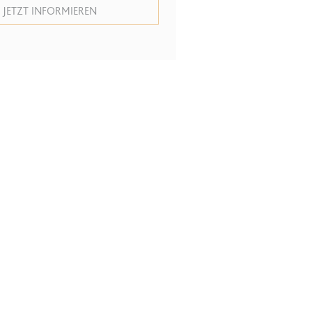
JETZT INFORMIEREN
grierten Youtube-
lgen.
lgen.