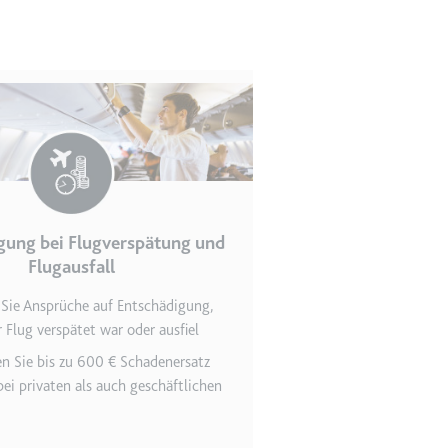
en des Besuchers zu
gung bei Flugverspätung und
Flugausfall
 Sie Ansprüche auf Entschädigung,
indem Daten über die
 Flug verspätet war oder ausfiel
ammelt werden.
n Sie bis zu 600 € Schadenersatz
ei privaten als auch geschäftlichen