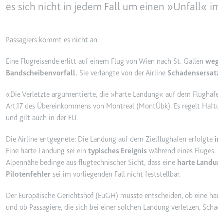
behalten.
es sich nicht in jedem Fall um einen »Unfall« i
Ablauf:
Sitzung
_ga_#
Anbieter:
smartlaw.d
Typ:
HTTP-Cook
Passagiers kommt es nicht an.
Zweck:
Wird verwen
senden. Erf
Eine Flugreisende erlitt auf einem Flug von Wien nach St. Gallen
weg
Bandscheibenvorfall.
Sie verlangte von der Airline
Schadensersat
Ablauf:
2 Jahre
Typ:
HTTP-Cook
«Die Verletzte argumentierte, die »harte Landung« auf dem Flughafen
Art.17 des Übereinkommens von Montreal (MontÜbk). Es regelt Haftun
und gilt auch in der EU.
_gcl_au
Anbieter:
smartlaw.d
Die Airline entgegnete: Die Landung auf dem Zielflughafen erfolgte
Eine harte Landung sei ein
typisches Ereignis
während eines Fluges.
Zweck:
Wird verwen
Alpennähe bedinge aus flugtechnischer Sicht, dass eine
harte Landun
Conversion
Pilotenfehler
sei im vorliegenden Fall nicht feststellbar.
Ablauf:
3 Monate
Der Europäische Gerichtshof (EuGH) musste entscheiden, ob eine har
Typ:
HTTP-Cook
und ob Passagiere, die sich bei einer solchen Landung verletzen, Sch