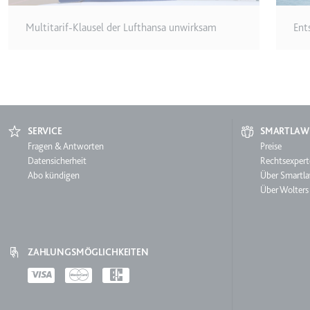
Ablauf:
Sitzung
Multitarif-Klausel der Lufthansa unwirksam
Ent
Typ:
HTTP-Cook
LogsDatabaseV2:V#||Logs
Anbieter:
youtube.co
SERVICE
SMARTLAW
Zweck:
Wird verwend
Service
Fragen & Antworten
Smartl
Preise
Ablauf:
Beständig
Datensicherheit
Rechtsexpert
Abo kündigen
Über Smartl
Typ:
IndexedDB
Über Wolters
ServiceWorkerLogsDatab
Anbieter:
youtube.co
ZAHLUNGSMÖGLICHKEITEN
Zweck:
Notwendig f
Payments
Ablauf:
Beständig
Typ:
IndexedDB