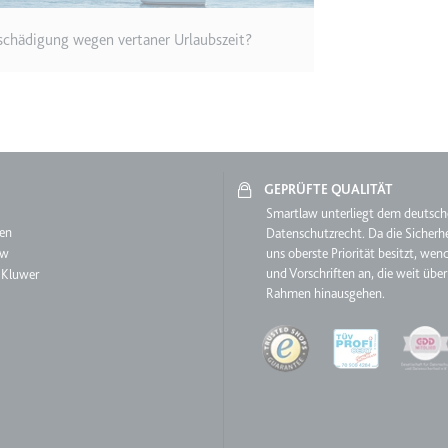
schädigung wegen vertaner Urlaubszeit?
ie
RequestsStore
m
GEPRÜFTE QUALITÄT
et, um die Interaktion der Nutzer mit eingebetteten Inhalten zu verfo
aw
Smartlaw unterliegt dem deutsc
en
Datenschutzrecht. Da die Sicherhe
aw
uns oberste Priorität besitzt, wen
und Vorschriften an, die weit über
 Kluwer
Rahmen hinausgehen.
ase#SWHealthLog
Quality
m
ür die Implementierung und Funktionalität von YouTube-Videoinhalten