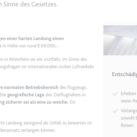
m Sinne des Gesetzes.
e
ie
det, um Daten zu Google Analytics über das Gerät und das Verhalt
asst den Besucher über Geräte und Marketingkanäle hinweg.
en einer harten Landung einen
z
in Höhe von rund € 69.000,-.
ie
 in Altenrhein sei ein »Unfall« im Sinne des
gsfragen im internationalen zivilen Luftverkehr
Entschädi
e
im normalen Betriebsbereich
des Flugzeugs.
Erheben
 Die
geografische Lage
des Zielflughafens in
det, um die Effizienz der Werbeaktivitäten der Website zu messen, 
wenn Ihr
g sicherer sei als eine zu weiche.
Ein
-Rate der Anzeigen der Website über mehrere Websites hinweg ges
Verlange
sowohl b
te Landung zwingend als Unfall zu bewerten ist
ie
Reisen
adensersatz verlangen können.