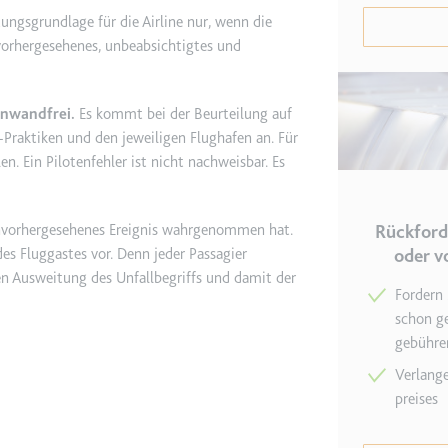
ngsgrundlage für die Airline nur, wenn die
nvorhergesehenes, unbeabsichtigtes und
etagmanager.com
e Konversionsrate zwischen dem Nutzer und den Werbebannern auf de
rung der Relevanz der Werbung auf der Website.
inwandfrei.
Es kommt bei der Beurteilung auf
g-Praktiken und den jeweiligen Flughafen an. Für
. Ein Pilotenfehler ist nicht nachweisbar. Es
 Storage
 unvorhergesehenes Ereignis wahrgenommen hat.
Rückford
EN
des Fluggastes vor. Denn jeder Passagier
oder v
m
en Ausweitung des Unfallbegriffs und damit der
Fordern 
et, um die Interaktion der Nutzer mit eingebetteten Inhalten zu verfo
schon ge
gebühre
ie
Verlange
preises