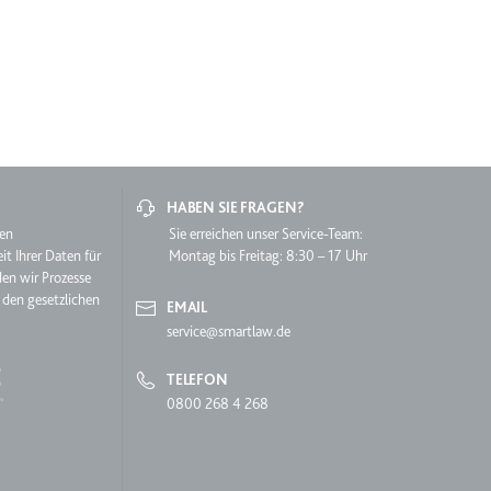
HABEN SIE FRAGEN?
lgen.
hen
Sie erreichen unser Service-Team:
it Ihrer Daten für
Montag bis Freitag: 8:30 – 17 Uhr
den wir Prozesse
 den gesetzlichen
EMAIL
service@smartlaw.de
TELEFON
0800 268 4 268
 auf der Website.