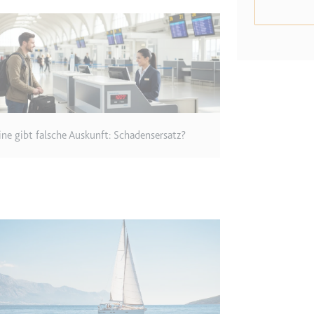
m
ie Benutzereinstellungen beim Abruf eines auf anderen Webseiten inte
ie
line gibt falsche Auskunft: Schadensersatz?
m
et, um die Interaktion der Nutzer mit eingebetteten Inhalten zu verfo
ie
EY
m
et, um die Interaktion der Nutzer mit eingebetteten Inhalten zu verfo